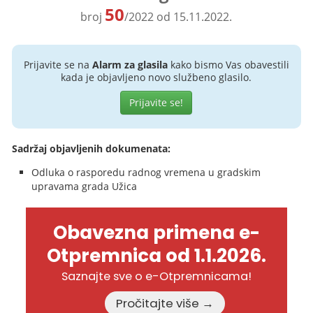
50
broj
/2022 od 15.11.2022.
Prijavite se na
Alarm za glasila
kako bismo Vas obavestili
kada je objavljeno novo službeno glasilo.
Prijavite se!
Sadržaj objavljenih dokumenata:
Odluka o rasporedu radnog vremena u gradskim
upravama grada Užica
Obavezna primena e-
Otpremnica od 1.1.2026.
Saznajte sve o e-Otpremnicama!
Pročitajte više →