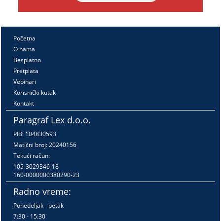
Početna
O nama
Besplatno
Pretplata
Vebinari
Korisnički kutak
Kontakt
Paragraf Lex d.o.o.
PIB: 104830593
Matični broj: 20240156
Tekući račun:
105-3029346-18
160-0000000380290-23
Radno vreme:
Ponedeljak - petak
7:30 - 15:30