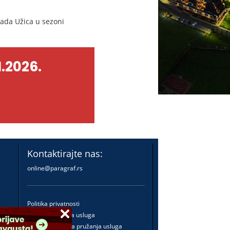
rada Užica u sezoni
.2026.
Kontaktirajte nas:
online@paragraf.rs
Politika privatnosti
Politika pružanja usluga
Praktična pravila pružanja usluga