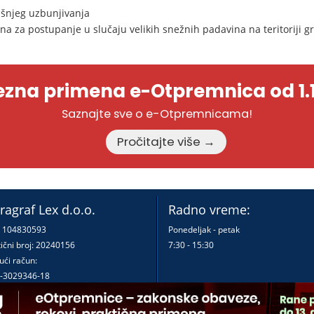
šnjeg uzbunjivanja
a za postupanje u slučaju velikih snežnih padavina na teritoriji g
zna primena e-Otpremnica od 1.1
Saznajte sve o e-Otpremnicama!
Pročitajte više →
ragraf Lex d.o.o.
Radno vreme:
: 104830593
Ponedeljak - petak
ični broj: 20240156
7:30 - 15:30
ući račun:
-3029346-18
-0000000380290-23