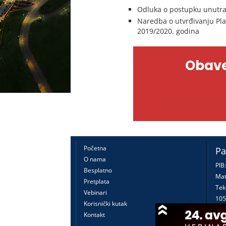
Odluka o postupku unutra
Naredba o utvrđivanju Plan
2019/2020. godina
Obave
Početna
Pa
O nama
PIB
Besplatno
Mat
Pretplata
Tek
Vebinari
105
Korisnički kutak
160
Kontakt