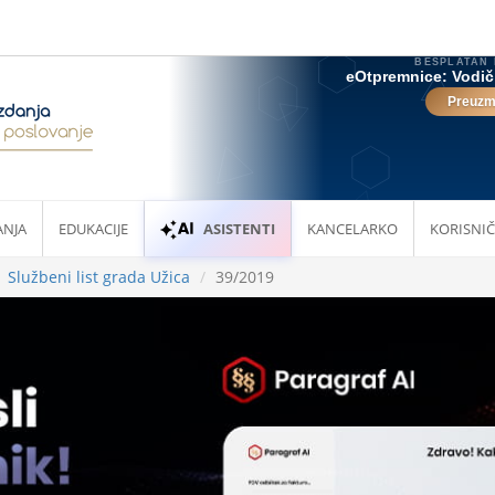
ANJA
EDUKACIJE
ASISTENTI
KANCELARKO
KORISNIČ
Službeni list grada Užica
39/2019