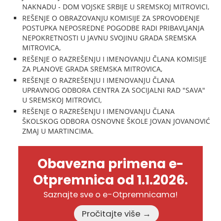
NAKNADU - DOM VOJSKE SRBIJE U SREMSKOJ MITROVICI,
REŠENJE O OBRAZOVANJU KOMISIJE ZA SPROVOĐENJE
POSTUPKA NEPOSREDNE POGODBE RADI PRIBAVLJANJA
NEPOKRETNOSTI U JAVNU SVOJINU GRADA SREMSKA
MITROVICA,
REŠENJE O RAZREŠENJU I IMENOVANJU ČLANA KOMISIJE
ZA PLANOVE GRADA SREMSKA MITROVICA,
REŠENJE O RAZREŠENJU I IMENOVANJU ČLANA
UPRAVNOG ODBORA CENTRA ZA SOCIJALNI RAD "SAVA"
U SREMSKOJ MITROVICI,
REŠENJE O RAZREŠENJU I IMENOVANJU ČLANA
ŠKOLSKOG ODBORA OSNOVNE ŠKOLE JOVAN JOVANOVIĆ
ZMAJ U MARTINCIMA.
Obavezna primena e-
Otpremnica od 1.1.2026.
Saznajte sve o e-Otpremnicama!
Pročitajte više →