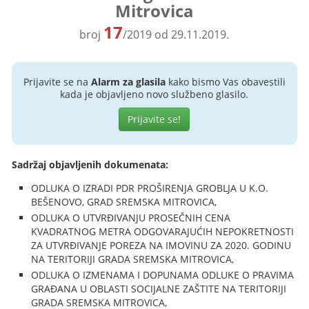
Mitrovica
17
broj
/2019 od 29.11.2019.
Prijavite se na
Alarm za glasila
kako bismo Vas obavestili
kada je objavljeno novo službeno glasilo.
Prijavite se!
Sadržaj objavljenih dokumenata:
ODLUKA O IZRADI PDR PROŠIRENJA GROBLJA U K.O.
BEŠENOVO, GRAD SREMSKA MITROVICA,
ODLUKA O UTVRĐIVANJU PROSEČNIH CENA
KVADRATNOG METRA ODGOVARAJUĆIH NEPOKRETNOSTI
ZA UTVRĐIVANJE POREZA NA IMOVINU ZA 2020. GODINU
NA TERITORIJI GRADA SREMSKA MITROVICA,
ODLUKA O IZMENAMA I DOPUNAMA ODLUKE O PRAVIMA
GRAĐANA U OBLASTI SOCIJALNE ZAŠTITE NA TERITORIJI
GRADA SREMSKA MITROVICA,