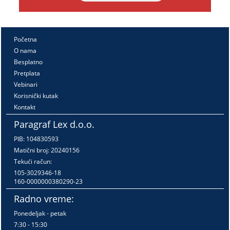
Početna
O nama
Besplatno
Pretplata
Vebinari
Korisnički kutak
Kontakt
Paragraf Lex d.o.o.
PIB: 104830593
Matični broj: 20240156
Tekući račun:
105-3029346-18
160-0000000380290-23
Radno vreme:
Ponedeljak - petak
7:30 - 15:30