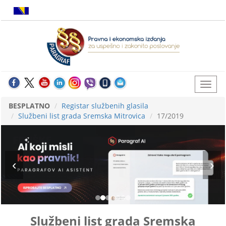
BESPLATNO
Registar službenih glasila
Službeni list grada Sremska Mitrovica
17/2019
Službeni list grada Sremska