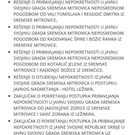
REŠENJE O PRIBAVLJANJU NEPOKRETNOSTI U JAVNU
SVOJINU GRADA SREMSKA MITROVICA NEPOSREDNOM
POGODBOM OD VALI TOMISLAVA I REGODIĆ DMITRA IZ
SREMSKE MITROVICE,
REŠENJE O PRIBAVLJANJU NEPOKRETNOSTI U JAVNU
SVOJINU GRADA SREMSKA MITROVICA NEPOSREDNOM
POGODBOM OD RADOVANAC ŠPIRE I BOŽIĆ RANKA IZ
SREMSKE MITROVICE,
REŠENJE O PRIBAVLJANJU NEPOKRETNOSTI U JAVNU
SVOJINU GRADA SREMSKA MITROVICA NEPOSREDNOM
POGODBOM OD KOTARLIĆ JELENE IZ SREMSKE
MITROVICE I RADONJIĆ BOŽICE IZ SREMČICE,
REŠENJE O OTUĐENJU NEPOKRETNOSTI IZ JAVNE
SVOJINE GRADA SREMSKA MITROVICA U POSTUPKU
JAVNOG NADMETANJA - HOTEL LEŽIMIR,
ZAKLJUČAK O POKRETANJU POSTUPKA PRIBAVLJANJA
NEPOKRETNOSTI U JAVNU SVOJINU GRADA SREMSKA
MITROVICA OD JAKOVLJEVIĆ ZORICE IZ SREMSKE
MITROVICE I SAVIĆ ZORANA IZ LEŽIMIRA,
ZAKLJUČAK O POKRETANJU POSTUPKA ZA PRIBAVLJANJE
NEPOKRETNOSTI IZ JAVNE SVOJINE REPUBLIKE SRBIJE U
JAVNU SVOJINU GRADA SREMSKA MITROVICA UZ