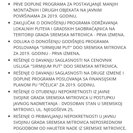
PRVE DOPUNE PROGRAMA ZA POSTAVLJANJE MANJIH
MONTAŽNIH I DRUGIH OBJEKATA NA JAVNIM
POVRŠINAMA ZA 2019. GODINU,
ZAKLJUČAK O DONOŠENJU PROGRAMA ODRŽAVANJA
LOKALNIH PUTEVA I GRADSKIH SAOBRAĆAJNICA NA
TERITORIJI GRADA SREMSKA MITROVICA - PRVA IZMENA,
ODLUKA O DONOŠENJU GODIŠNJEG PROGRAMA
POSLOVANJA "SIRMIJUM PUT" DOO SREMSKA MITROVICA
ZA 2019. GODINU - PRVA IZMENA,
REŠENJE O DAVANJU SAGLASNOSTI NA CENOVNIK
USLUGA "SIRMIJUM PUT" DOO SREMSKA MITROVICA,
REŠENJE O DAVANJU SAGLASNOSTI NA DRUGE IZMENE I
DOPUNE PROGRAMA POSLOVANJA SA FINANSIJSKIM
PLANOM PU "PČELICA" ZA 2019. GODINU,
REŠENJE O OTUĐENJU NEPOKRETNOSTI IZ JAVNE
SVOJINE GRADA SREMSKA MITROVICA U POSTUPKU
JAVNOG NADMETANJA - DVOSOBAN STAN U SREMSKOJ
MITROVICI, UL. NJEGOŠEVA 25,
REŠENJE O PRIBAVLJANJU NEPOKRETNOSTI U JAVNU
SVOJINU GRADA SREMSKA MITROVICA NEPOSREDNOM
POGODBOM OD HAUETER NADE IZ SREMSKE MITROVICE,