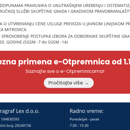
 DOPUNAMA PRAVILNIKA O UNUTRAŠNJEM UREĐENJU I SISTEMATIZA
RUČNOJ SLUŽBI SKUPŠTINE GRADA I GRADSKOM PRAVOBRANILAŠ
JA O UTVRĐIVANJU CENE USLUGE PREVOZA U JAVNOM LINIJSKOM P
KA MITROVICA
 SPROVOĐENJE POSTUPKA IZBORA ZA ODBORNIKE SKUPŠTINE GR
20. GODINE (SGSM -7 do SGSM -14)
zna primena e-Otpremnica od 1.1
Saznajte sve o e-Otpremnicama!
Pročitajte više →
ragraf Lex d.o.o.
Radno vreme:
: 104830593
Ponedeljak - petak
ični broj: 20240156
7:30 - 15:30