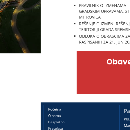
PRAVILNIK O IZMENAMA I
GRADSKIM UPRAVAMA, ST
MITROVICA
REŠENJE O IZMENI REŠEN
TERITORIJI GRADA SREMS
ODLUKA O OBRASCIMA ZA
RASPISANIH ZA 21. JUN 20
Obave
Početna
Pa
O nama
PIB
Besplatno
Mat
Pretplata