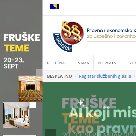
POČETNA
O NAMA
BESPLATNO
IZD
BESPLATNO
Registar službenih glasila