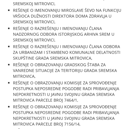
SREMSKOJ MITROVICI,
REŠENJE O IMENOVANJU MIROSLAVE ŠEVO NA FUNKCIJU
VRŠIOCA DUŽNOSTI DIREKTORA DOMA ZDRAVLJA U
SREMSKOJ MITROVICI,
REŠENJE O RAZREŠENJU I IMENOVANJU ČLANA
NADZORNOG ODBORA ISTORIJSKOG ARHIVA SREM U
SREMSKOJ MITROVICI,
REŠENJE O RAZREŠENJU I IMENOVANJU ČLANA ODBORA
ZA URBANIZAM I STAMBENO KOMUNALNE DELATNOSTI
SKUPŠTINE GRADA SREMSKA MITROVICA,
REŠENJE O OBRAZOVANJU GRADSKOG ŠTABA ZA
VANREDNE SITUACIJE ZA TERITORIJU GRADA SREMSKA
MITROVICA,
REŠENJE O OBRAZOVANJU KOMISIJE ZA SPROVOĐENJE
POSTUPKA NEPOSREDNE POGODBE RADI PRIBAVLJANJA
NEPOKRETNOSTI U JAVNU SVOJINU GRADA SREMSKA
MITROVICA PARCELE BROJ 7464/1,
REŠENJE O OBRAZOVANJU KOMISIJE ZA SPROVOĐENJE
POSTUPKA NEPOSREDNE POGODBE RADI PRIBAVLJANJA
NEPOKRETNOSTI U JAVNU SVOJINU GRADA SREMSKA
MITROVICA PARCELE BROJ 7156/14,