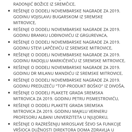
RADONJIĆ BOŽICE IZ SREMČICE,
REŠENJE O DODELI NOVEMBARSKE NAGRADE ZA 2019.
GODINU VOJISLAVU BUGARSKOM IZ SREMSKE
MITROVICE,
REŠENJE O DODELI NOVEMBARSKE NAGRADE ZA 2019.
GODINU BRANKU LOĐINOVIĆU IZ GRGUREVACA,
REŠENJE O DODELI NOVEMBARSKE NAGRADE ZA 2019.
GODINU STEVI LAPČEVIĆU IZ SREMSKE MITROVICE,
REŠENJE O DODELI NOVEMBARSKE NAGRADE ZA 2019.
GODINU RADOJLU MARKIĆEVIĆU IZ SREMSKE MITROVICE,
REŠENJE O DODELI NOVEMBARSKE NAGRADE ZA 2019.
GODINU DR MILANU MANDIĆU IZ SREMSKE MITROVICE,
REŠENJE O DODELI NOVEMBARSKE NAGRADE ZA 2019.
GODINU PREDUZEĆU "TOP-PRODUKT BOŠKO" IZ DIVOŠA,
REŠENJE O DODELI PLAKETE GRADA SREMSKA
MITROVICA ZA 2019. GODINU PETRU PISMESTROVIĆU,
REŠENJE O DODELI PLAKETE GRADA SREMSKA
MITROVICA ZA 2019. GODINU MAJKLU VERNERU
PROFESORU ALBANI UNIVERZITETA U NJUJORKU,
REŠENJE O RAZREŠENJU MIROSLAVE ŠEVO SA FUNKCIJE
VRŠIOCA DUŽNOSTI DIREKTORA DOMA ZDRAVLJA U