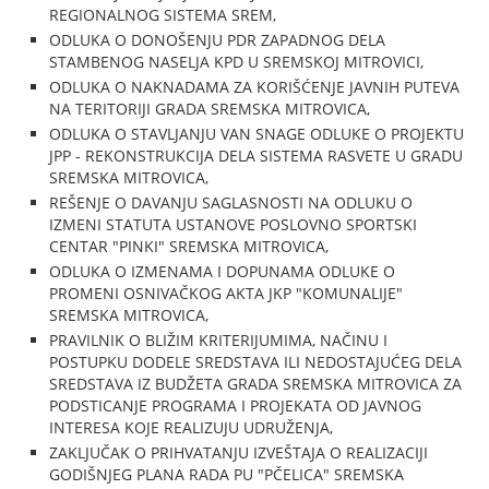
REGIONALNOG SISTEMA SREM,
ODLUKA O DONOŠENJU PDR ZAPADNOG DELA
STAMBENOG NASELJA KPD U SREMSKOJ MITROVICI,
ODLUKA O NAKNADAMA ZA KORIŠĆENJE JAVNIH PUTEVA
NA TERITORIJI GRADA SREMSKA MITROVICA,
ODLUKA O STAVLJANJU VAN SNAGE ODLUKE O PROJEKTU
JPP - REKONSTRUKCIJA DELA SISTEMA RASVETE U GRADU
SREMSKA MITROVICA,
REŠENJE O DAVANJU SAGLASNOSTI NA ODLUKU O
IZMENI STATUTA USTANOVE POSLOVNO SPORTSKI
CENTAR "PINKI" SREMSKA MITROVICA,
ODLUKA O IZMENAMA I DOPUNAMA ODLUKE O
PROMENI OSNIVAČKOG AKTA JKP "KOMUNALIJE"
SREMSKA MITROVICA,
PRAVILNIK O BLIŽIM KRITERIJUMIMA, NAČINU I
POSTUPKU DODELE SREDSTAVA ILI NEDOSTAJUĆEG DELA
SREDSTAVA IZ BUDŽETA GRADA SREMSKA MITROVICA ZA
PODSTICANJE PROGRAMA I PROJEKATA OD JAVNOG
INTERESA KOJE REALIZUJU UDRUŽENJA,
ZAKLJUČAK O PRIHVATANJU IZVEŠTAJA O REALIZACIJI
GODIŠNJEG PLANA RADA PU "PČELICA" SREMSKA