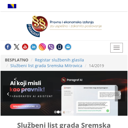
BESPLATNO
Registar službenih glasila
Službeni list grada Sremska Mitrovica
14/2019
Službeni list grada Sremska