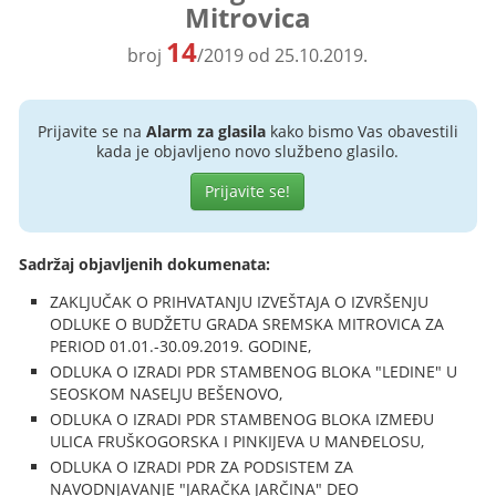
Mitrovica
14
broj
/2019 od 25.10.2019.
Prijavite se na
Alarm za glasila
kako bismo Vas obavestili
kada je objavljeno novo službeno glasilo.
Prijavite se!
Sadržaj objavljenih dokumenata:
ZAKLJUČAK O PRIHVATANJU IZVEŠTAJA O IZVRŠENJU
ODLUKE O BUDŽETU GRADA SREMSKA MITROVICA ZA
PERIOD 01.01.-30.09.2019. GODINE,
ODLUKA O IZRADI PDR STAMBENOG BLOKA "LEDINE" U
SEOSKOM NASELJU BEŠENOVO,
ODLUKA O IZRADI PDR STAMBENOG BLOKA IZMEĐU
ULICA FRUŠKOGORSKA I PINKIJEVA U MANĐELOSU,
ODLUKA O IZRADI PDR ZA PODSISTEM ZA
NAVODNJAVANJE "JARAČKA JARČINA" DEO