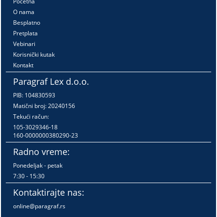
Početna
O nama
Besplatno
Pretplata
Vebinari
Korisnički kutak
Kontakt
Paragraf Lex d.o.o.
PIB: 104830593
Matični broj: 20240156
Tekući račun:
105-3029346-18
160-0000000380290-23
Radno vreme:
Ponedeljak - petak
7:30 - 15:30
Kontaktirajte nas:
online@paragraf.rs