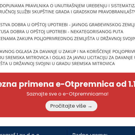
 DOPUNAMA PRAVILNIKA O UNUTRAŠNJEM UREĐENJU I SISTEMATIZA
RUČNOJ SLUŽBI SKUPŠTINE GRADA I GRADSKOM PRAVOBRANILAŠ
JSTVA DOBRA U OPŠTOJ UPOTREBI - JAVNOG GRAĐEVINSKOG ZEMLJI
TUSA DOBRA U OPŠTOJ UPOTREBI - NEKATEGORISANOG PUTA
ENAMA ZAKUPA POLJOPRIVREDNOG ZEMLJIŠTA U DRŽAVNOJ SVOJINI
JAVNOG OGLASA ZA DAVANJE U ZAKUP I NA KORIŠĆENJE POLJOPRI
U SREMSKA MITROVICA I OGLAS ZA JAVNU LICITACIJU ZA DAVANJE 
ŠTA U DRŽAVNOJ SVOJINI U GRADU SREMSKA MITROVICA
zna primena e-Otpremnica od 1.1
Saznajte sve o e-Otpremnicama!
Pročitajte više →