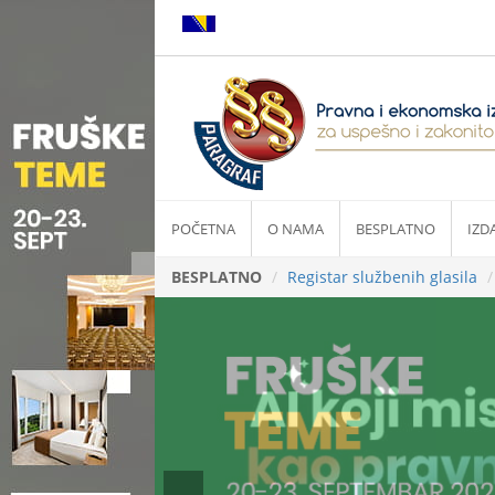
POČETNA
O NAMA
BESPLATNO
IZD
BESPLATNO
Registar službenih glasila