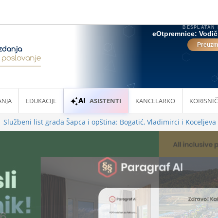
ANJA
EDUKACIJE
ASISTENTI
KANCELARKO
KORISNIČ
Službeni list grada Šapca i opština: Bogatić, Vladimirci i Koceljeva