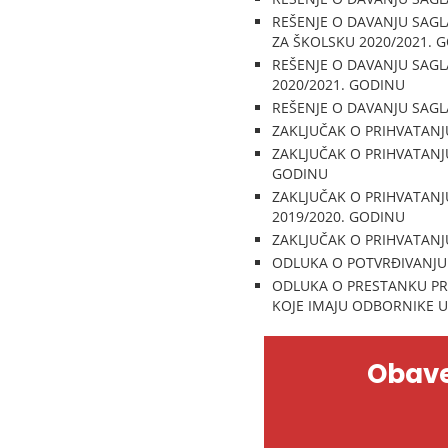
REŠENJE O DAVANJU SAG
ZA ŠKOLSKU 2020/2021. 
REŠENJE O DAVANJU SAGL
2020/2021. GODINU
REŠENJE O DAVANJU SAGL
ZAKLJUČAK O PRIHVATANJU
ZAKLJUČAK O PRIHVATANJ
GODINU
ZAKLJUČAK O PRIHVATANJ
2019/2020. GODINU
ZAKLJUČAK O PRIHVATANJU
ODLUKA O POTVRĐIVANJU 
ODLUKA O PRESTANKU PRA
KOJE IMAJU ODBORNIKE U
Obave