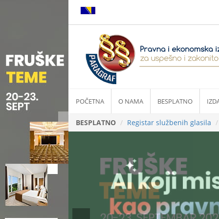
POČETNA
O NAMA
BESPLATNO
IZD
BESPLATNO
Registar službenih glasila