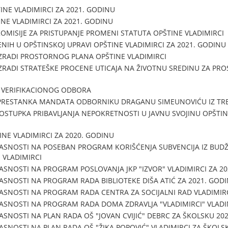
NE VLADIMIRCI ZA 2021. GODINU
NE VLADIMIRCI ZA 2021. GODINU
MISIJE ZA PRISTUPANJE PROMENI STATUTA OPŠTINE VLADIMIRCI
NIH U OPŠTINSKOJ UPRAVI OPŠTINE VLADIMIRCI ZA 2021. GODINU
ZRADI PROSTORNOG PLANA OPŠTINE VLADIMIRCI
ZRADI STRATEŠKE PROCENE UTICAJA NA ŽIVOTNU SREDINU ZA PRO
 VERIFIKACIONOG ODBORA
 PRESTANKA MANDATA ODBORNIKU DRAGANU SIMEUNOVIĆU IZ TR
OSTUPKA PRIBAVLJANJA NEPOKRETNOSTI U JAVNU SVOJINU OPŠTI
NE VLADIMIRCI ZA 2020. GODINU
ASNOSTI NA POSEBAN PROGRAM KORIŠĆENJA SUBVENCIJA IZ BUDŽ
" VLADIMIRCI
ASNOSTI NA PROGRAM POSLOVANJA JKP "IZVOR" VLADIMIRCI ZA 2
ASNOSTI NA PROGRAM RADA BIBLIOTEKE DIŠA ATIĆ ZA 2021. GOD
ASNOSTI NA PROGRAM RADA CENTRA ZA SOCIJALNI RAD VLADIMIRC
ASNOSTI NA PROGRAM RADA DOMA ZDRAVLJA "VLADIMIRCI" VLADIM
ASNOSTI NA PLAN RADA OŠ "JOVAN CVIJIĆ" DEBRC ZA ŠKOLSKU 20
ASNOSTI NA PLAN RADA OŠ "ŽIKA POPOVIĆ" VLADIMIRCI ZA ŠKOLS