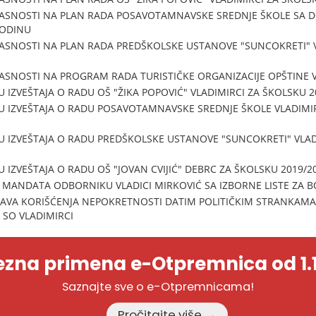
LASNOSTI NA PLAN RADA POSAVOTAMNAVSKE SREDNJE ŠKOLE SA 
GODINU
ASNOSTI NA PLAN RADA PREDŠKOLSKE USTANOVE "SUNCOKRETI" V
ASNOSTI NA PROGRAM RADA TURISTIČKE ORGANIZACIJE OPŠTINE V
 IZVEŠTAJA O RADU OŠ "ŽIKA POPOVIĆ" VLADIMIRCI ZA ŠKOLSKU 
U IZVEŠTAJA O RADU POSAVOTAMNAVSKE SREDNJE ŠKOLE VLADIMIR
U IZVEŠTAJA O RADU PREDŠKOLSKE USTANOVE "SUNCOKRETI" VLAD
 IZVEŠTAJA O RADU OŠ "JOVAN CVIJIĆ" DEBRC ZA ŠKOLSKU 2019/2
MANDATA ODBORNIKU VLADICI MIRKOVIĆ SA IZBORNE LISTE ZA B
VA KORIŠĆENJA NEPOKRETNOSTI DATIM POLITIČKIM STRANKAMA I
 SO VLADIMIRCI
zna primena e-Otpremnica od 1.1
Saznajte sve o e-Otpremnicama!
Pročitajte više →