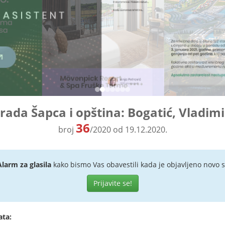
grada Šapca i opština: Bogatić, Vladimi
36
broj
/2020 od 19.12.2020.
Alarm za glasila
kako bismo Vas obavestili kada je objavljeno novo s
Prijavite se!
ata: