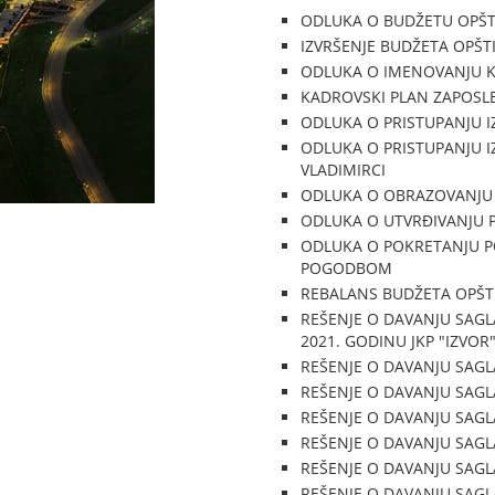
ODLUKA O BUDŽETU OPŠTI
IZVRŠENJE BUDŽETA OPŠTI
ODLUKA O IMENOVANJU KO
KADROVSKI PLAN ZAPOSLE
ODLUKA O PRISTUPANJU I
ODLUKA O PRISTUPANJU I
VLADIMIRCI
ODLUKA O OBRAZOVANJU
ODLUKA O UTVRĐIVANJU
ODLUKA O POKRETANJU P
POGODBOM
REBALANS BUDŽETA OPŠTI
REŠENJE O DAVANJU SAGL
2021. GODINU JKP "IZVOR
REŠENJE O DAVANJU SAGL
REŠENJE O DAVANJU SAGL
REŠENJE O DAVANJU SAGL
REŠENJE O DAVANJU SAGL
REŠENJE O DAVANJU SAGL
REŠENJE O DAVANJU SAGL