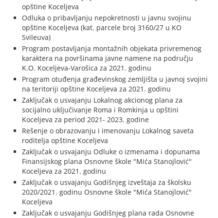
opštine Koceljeva
Odluka o pribavljanju nepokretnosti u javnu svojinu
opštine Koceljeva (kat. parcele broj 3160/27 u KO
Svileuva)
Program postavljanja montažnih objekata privremenog
karaktera na površinama javne namene na području
K.O. Koceljeva-Varošica za 2021. godinu
Program otuđenja građevinskog zemljišta u javnoj svojini
na teritoriji opštine Koceljeva za 2021. godinu
Zaključak o usvajanju Lokalnog akcionog plana za
socijalno uključivanje Roma i Romkinja u opštini
Koceljeva za period 2021- 2023. godine
Rešenje o obrazovanju i imenovanju Lokalnog saveta
roditelja opštine Koceljeva
Zaključak o usvajanju Odluke o izmenama i dopunama
Finansijskog plana Osnovne škole "Mića Stanojlović"
Koceljeva za 2021. godinu
Zaključak o usvajanju Godišnjeg izveštaja za školsku
2020/2021. godinu Osnovne škole "Mića Stanojlović"
Koceljeva
Zaključak o usvajanju Godišnjeg plana rada Osnovne