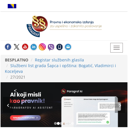
BESPLATNO
Registar službenih glasila
Službeni list grada Šapca i opština: Bogatić, Vladimirci i
Koceljeva
27/2021