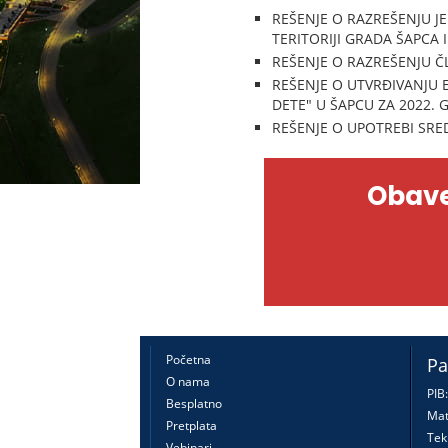
REŠENJE O RAZREŠENJU 
TERITORIJI GRADA ŠAPCA
REŠENJE O RAZREŠENJU 
REŠENJE O UTVRĐIVANJU
DETE" U ŠAPCU ZA 2022.
REŠENJE O UPOTREBI SRE
Obave
Početna
Pa
O nama
PIB
Besplatno
Mat
Pretplata
Tek
Vebinari