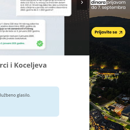
rci i Koceljeva
lužbeno glasilo.