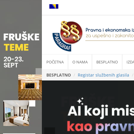
POČETNA
O NAMA
BESPLATNO
IZD
BESPLATNO
Registar službenih glasila