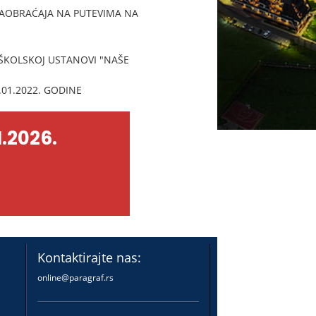
SAOBRAĆAJA NA PUTEVIMA NA
ŠKOLSKOJ USTANOVI "NAŠE
01.2022. GODINE
.2026.
Kontaktirajte nas:
online@paragraf.rs