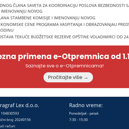
JEDNOG ČLANA SAVETA ZA KOORDINACIJU POSLOVA BEZBEDNOSTI 
 I IMENOVANJU NOVOG
ČLANA STAMBENE KOMISIJE I IMENOVANJU NOVOG
 EKONOMSKE CENE PROGRAMA VASPITANJA I OBRAZOVANJAU PRED
 GODINU
DSTAVA TEKUĆE BUDŽETSKE REZERVE OPŠTINE VOLADIMIRCI OD 24.
zna primena e-Otpremnica od 1.1
Saznajte sve o e-Otpremnicama!
Pročitajte više →
ragraf Lex d.o.o.
Radno vreme:
: 104830593
Ponedeljak - petak
ični broj: 20240156
7:30 - 15:30
ući račun: