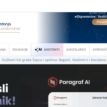
ANJA
EDUKACIJE
ASISTENTI
KANCELARKO
KORISNIČ
Službeni list grada Šapca i opština: Bogatić, Vladimirci i Koceljeva