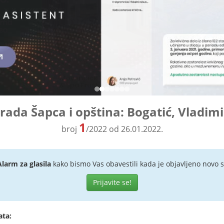
grada Šapca i opština: Bogatić, Vladimi
1
broj
/2022 od 26.01.2022.
Alarm za glasila
kako bismo Vas obavestili kada je objavljeno novo s
Prijavite se!
ata: