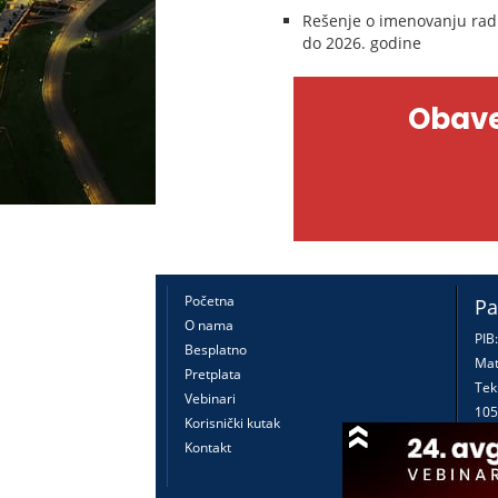
Rešenje o imenovanju radn
do 2026. godine
Obave
Početna
Pa
O nama
PIB
Besplatno
Mat
Pretplata
Tek
Vebinari
105
Korisnički kutak
160
Kontakt