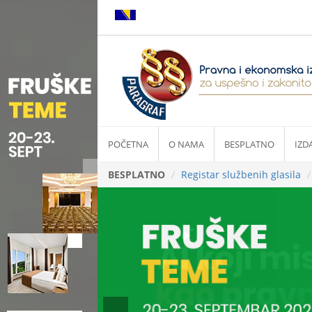
POČETNA
O NAMA
BESPLATNO
IZD
BESPLATNO
Registar službenih glasila