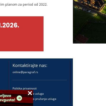
nim planom za period od 2022.
.2026.
Kontaktirajte nas:
online@paragraf.rs
Politika privatnosti
Politika pružanja usluga
Praktična pravila pružanja usluga