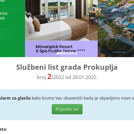
Službeni list grada Prokuplja
2
broj
/2022 od 28.01.2022.
Alarm za glasila
kako bismo Vas obavestili kada je objavljeno novo s
Prijavite se!
ata: