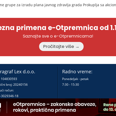
e grupe za izradu plana javnog zdravlja grada Prokuplja sa akcio
zna primena e-Otpremnica od 1.1
Saznajte sve o e-Otpremnicama!
Pročitajte više →
ragraf Lex d.o.o.
Radno vreme:
: 104830593
Ponedeljak - petak
ični broj: 20240156
7:30 - 15:30
ući račun:
-3029346-18
-0000000380290-23