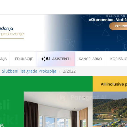
ANJA
EDUKACIJE
ASISTENTI
KANCELARKO
KORISNIČ
Službeni list grada Prokuplja
2/2022