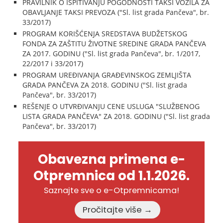
PRAVILNIK O ISPITIVANJU POGODNOSTI TAKSI VOZILA ZA
OBAVLJANJE TAKSI PREVOZA ("Sl. list grada Pančeva", br.
33/2017)
PROGRAM KORIŠĆENJA SREDSTAVA BUDŽETSKOG
FONDA ZA ZAŠTITU ŽIVOTNE SREDINE GRADA PANČEVA
ZA 2017. GODINU ("Sl. list grada Pančeva", br. 1/2017,
22/2017 i 33/2017)
PROGRAM UREĐIVANJA GRAĐEVINSKOG ZEMLJIŠTA
GRADA PANČEVA ZA 2018. GODINU ("Sl. list grada
Pančeva", br. 33/2017)
REŠENJE O UTVRĐIVANJU CENE USLUGA "SLUŽBENOG
LISTA GRADA PANČEVA" ZA 2018. GODINU ("Sl. list grada
Pančeva", br. 33/2017)
Obavezna primena e-
Otpremnica od 1.1.2026.
Saznajte sve o e-Otpremnicama!
Pročitajte više →