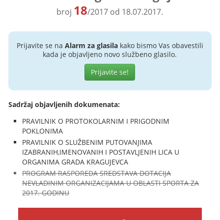
18
broj
/2017 od 18.07.2017.
Prijavite se na
Alarm za glasila
kako bismo Vas obavestili
kada je objavljeno novo službeno glasilo.
Prijavite se!
Sadržaj objavljenih dokumenata:
PRAVILNIK O PROTOKOLARNIM I PRIGODNIM
POKLONIMA
PRAVILNIK O SLUŽBENIM PUTOVANJIMA
IZABRANIH,IMENOVANIH I POSTAVLJENIH LICA U
ORGANIMA GRADA KRAGUJEVCA
PROGRAM RASPOREDA SREDSTAVA DOTACIJA
NEVLADINIM ORGANIZACIJAMA U OBLASTI SPORTA ZA
2017. GODINU