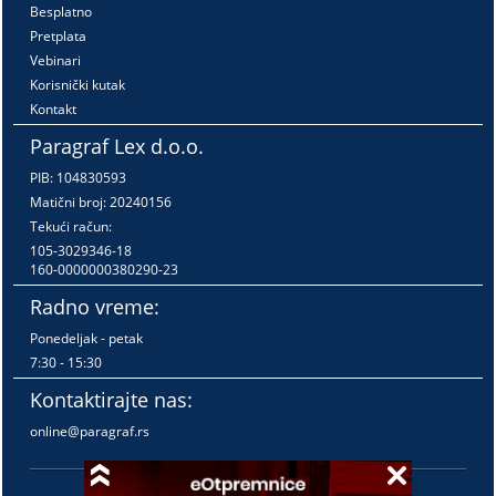
Besplatno
Pretplata
Vebinari
Korisnički kutak
Kontakt
Paragraf Lex d.o.o.
PIB: 104830593
Matični broj: 20240156
Tekući račun:
105-3029346-18
160-0000000380290-23
Radno vreme:
Ponedeljak - petak
7:30 - 15:30
Kontaktirajte nas:
online@paragraf.rs