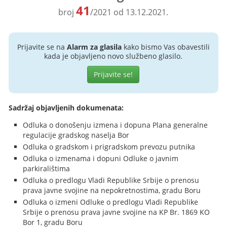
41
broj
/2021 od 13.12.2021.
Prijavite se na
Alarm za glasila
kako bismo Vas obavestili
kada je objavljeno novo službeno glasilo.
Prijavite se!
Sadržaj objavljenih dokumenata:
Odluka o donošenju izmena i dopuna Plana generalne
regulacije gradskog naselja Bor
Odluka o gradskom i prigradskom prevozu putnika
Odluka o izmenama i dopuni Odluke o javnim
parkiralištima
Odluka o predlogu Vladi Republike Srbije o prenosu
prava javne svojine na nepokretnostima, gradu Boru
Odluka o izmeni Odluke o predlogu Vladi Republike
Srbije o prenosu prava javne svojine na KP Br. 1869 KO
Bor 1, gradu Boru