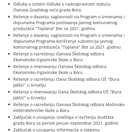
Odluka o izmeni Odluke o radnopravnom statusu
članova Gradskog veća grada Bora
Rešenje o davanju saglasnosti na Program o izmenama i
dopunama Programa poslovanja Javnog komunalnog
preduzeća "Toplana" Bor za 2021. godinu
Rešenje o davanju saglasnosti na Program o izmenama i
dopunama Programa korišćenja subvencija Javnog
komunalnog preduzeća "Toplana" Bor za 2021. godinu
Rešenje o razrešenju članova Školskog odbora
Ekonomsko-trgovinske škole u Boru
Rešenje o imenovanju članova Školskog odbora
Ekonomsko-trgovinske škole u Boru
Rešenje o razrešenju člana Školskog odbora OŠ "Đura
Jakšić" u Krivelju
Rešenje o imenovanju člana Školskog odbora OŠ "Đura
Jakšić" u Krivelju
Rešenje o razrešenju članova Školskog odbora Mašinsko-
elektrotehničke škole u Boru
Zaključak o usvajanju Izveštaja o izvršenju budžeta
grada Bora za period januar-septembar 2021. godine
Zaključak o usvajanju Informacije o stepenu