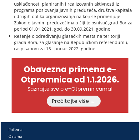
usklađenosti planiranih i realizovanih aktivnosti iz
programa poslovanja javnih preduzeća, društva kapitala
i drugih oblika organizovanja na koji se primenjuje
Zakon o javnim preduzećima a čiji je osnivač grad Bor za
period 01.01.2021. god. do 30.09.2021. godine
Rešenje o određivanju glasačkih mesta na teritoriji
grada Bora, za glasanje na Republičkom referendumu,
raspisanom za 16. januar 2022. godine
Obavezna primena e-
Otpremnica od 1.1.2026.
Saznajte sve o e-Otpremnicama!
Pročitajte više →
Početna
O nama