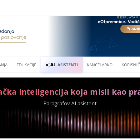
ANJA
EDUKACIJE
ASISTENTI
KANCELARKO
KORISNIČ
ačka inteligencija koja misli kao pr
Paragrafov AI asistent