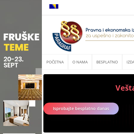
POČETNA
O NAMA
BESPLATNO
IZD
Vešt
Isprobajte besplatno danas