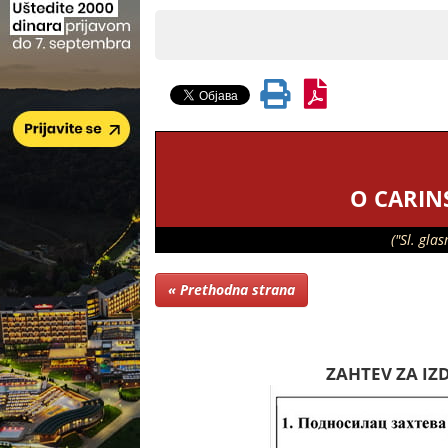
O CARIN
("Sl. gl
« Prethodna strana
ZAHTEV ZA IZ