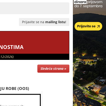
Prijavite se na
mailing listu
!
LNOSTIMA
 12/2026)
Sledeća strana »
JU ROBE (OOS)