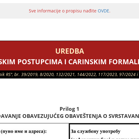
Sve informacije o propisu nađite
OVDE
.
UREDBA
SKIM POSTUPCIMA I CARINSKIM FORMA
asnik RS", br. 39/2019, 8/2020, 132/2021, 144/2022, 117/2023, 97/2024 i
Prilog 1
DAVANJE OBAVEZUJUĆEG OBAVEŠTENJA O SVRSTAVAN