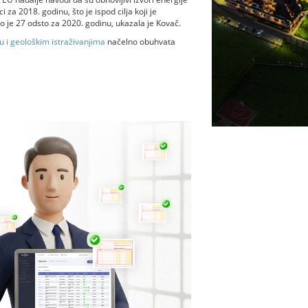
 za 2018. godinu, što je ispod cilja koji je
to je 27 odsto za 2020. godinu, ukazala je Kovač.
i geološkim istraživanjima
načelno obuhvata