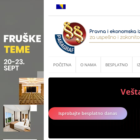
POČETNA
O NAMA
BESPLATNO
I
Vešt
Isprobajte besplatno danas