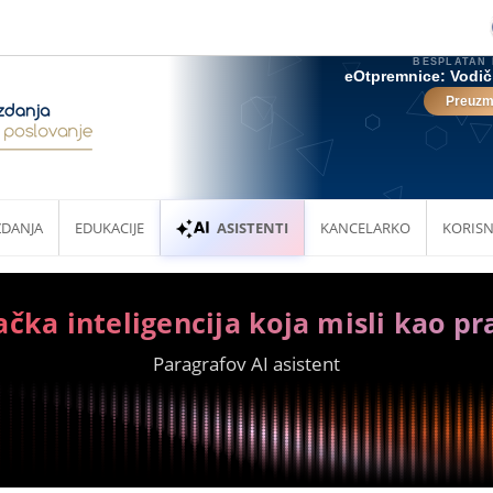
ZDANJA
EDUKACIJE
ASISTENTI
KANCELARKO
KORISN
ačka inteligencija koja misli kao pr
Paragrafov AI asistent