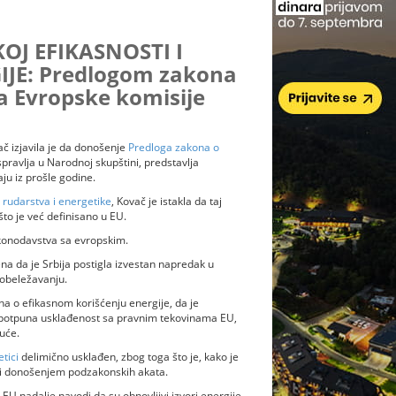
J EFIKASNOSTI I
JE: Predlogom zakona
a Evropske komisije
č izjavila je da donošenje
Predloga zakona o
pravlja u Narodnoj skupštini, predstavlja
ju iz prošle godine.
i rudarstva i energetike
, Kovač je istakla da taj
to je već definisano u EU.
akonodavstva sa evropskim.
ena da je Srbija postigla izvestan napredak u
 obeležavanju.
a o efikasnom korišćenju energije, da je
i potpuna usklađenost sa pravnim tekovinama EU,
uće.
tici
delimično usklađen, zbog toga što je, kako je
 i donošenjem podzakonskih akata.
EU nadalje navodi da su obnovljivi izvori energije