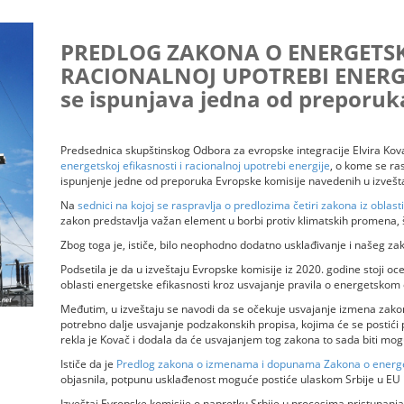
PREDLOG ZAKONA O ENERGETSKO
RACIONALNOJ UPOTREBI ENERGI
se ispunjava jedna od preporuk
Predsednica skupštinskog Odbora za evropske integracije Elvira Kova
energetskoj efikasnosti i racionalnoj upotrebi energije
, o kome se ras
ispunjenje jedne od preporuka Evropske komisije navedenih u izvešta
Na
sednici na kojoj se raspravlja o predlozima četiri zakona iz oblast
zakon predstavlja važan element u borbi protiv klimatskih promena, š
Zbog toga je, ističe, bilo neophodno dodatno usklađivanje i našeg z
Podsetila je da u izveštaju Evropske komisije iz 2020. godine stoji oc
oblasti energetske efikasnosti kroz usvajanje pravila o energetskom
Međutim, u izveštaju se navodi da se očekuje usvajanje izmena zakon
potrebno dalje usvajanje podzakonskih propisa, kojima će se postić
rekla je Kovač i dodala da će usvajanjem tog zakona to sada biti mog
Ističe da je
Predlog zakona o izmenama i dopunama Zakona o energe
objasnila, potpunu usklađenost moguće postiće ulaskom Srbije u EU
Izveštaj Evropske komisije o napretku Srbije u procesima pristupanja 