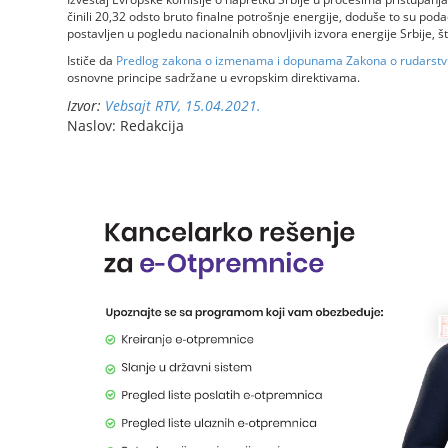
činili 20,32 odsto bruto finalne potrošnje energije, doduše to su podaci
postavljen u pogledu nacionalnih obnovljivih izvora energije Srbije, š
Ističe da
Predlog zakona o izmenama i dopunama Zakona o rudarstvu 
osnovne principe sadržane u evropskim direktivama.
Izvor:
Vebsajt RTV, 15.04.2021.
Naslov: Redakcija