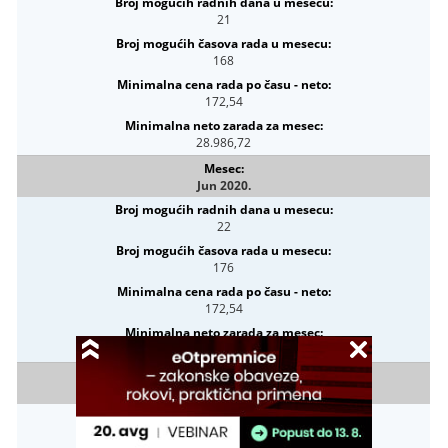
21
168
172,54
28.986,72
Jun 2020.
22
176
172,54
30.367,04
Jul 2020.
23