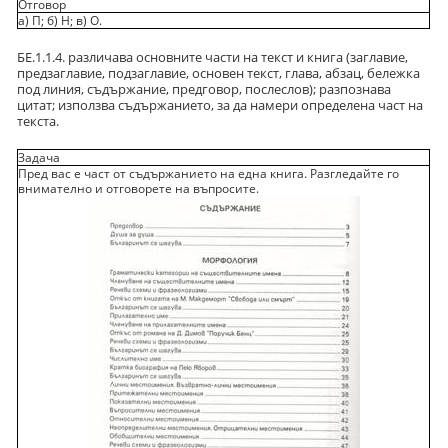
Отговор
а) П; б) Н; в) О.
БЕ.1.1.4. различава основните части на текст и книга (заглавие,
предзаглавие, подзаглавие, основен текст, глава, абзац, бележка
под линия, съдържание, предговор, послеслов); разпознава
цитат; използва съдържанието, за да намери определена част на
текста.
Задача
Пред вас е част от съдържанието на една книга. Разгледайте го
внимателно и отговорете на въпросите.