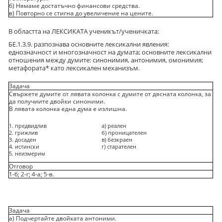
б) Нямаме достатъчно финансови средства.
в) Повторно се стигна до увеличение на цените.
В областта на ЛЕКСИКАТА ученикът/ученичката:
БЕ.1.3.9. разпознава основните лексикални явления:
еднозначност и многозначност на думата; основните лексикални
отношения между думите: синонимия, антонимия, омонимия;
метафората* като лексикален механизъм.
Задача
Свържете думите от лявата колонка с думите от дясната колонка, за
да получиите двойки синоними.
В лявата колонка една дума е излишна.
1. предвидлив
а) реален
2. грижлив
б) проницателен
3. досаден
в) безкраен
4. истински
г) старателен
5. неизмерим
Отговор
1-б; 2-г; 4-а; 5-в.
Задача
а) Подчертайте двойката антоними.