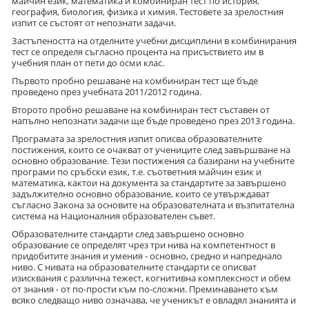
майчин език, математика и комбиниран тест по история,
география, биология, физика и химия. Тестовете за зрелостния
изпит се състоят от непознати задачи.
Застъпеността на отделните учебни дисциплини в комбинирания
тест се определя съгласно процента на присъствието им в
учебния план от пети до осми клас.
Първото пробно решаване на комбиниран тест ще бъде
проведено през учебната 2011/2012 година.
Второто пробно решаване на комбиниран тест съставен от
напълно непознати задачи ще бъде проведено през 2013 година.
Програмата за зрелостния изпит описва образователните
постижения, които се очакват от учениците след завършване на
основно образование. Тези постижения са базирани на учебните
програми по сръбски език, т.е. съответния майчин език и
математика, кактoи на документа за стандартите за завършено
задължително основно образование, които се утвърждават
съгласно Закона за основите на образователната и възпитателна
система на Националния образователен съвет.
Образователните стандарти след завършено основно
образование се определят чрез три нива на компетентност в
придобитите знания и умения - основно, средно и напреднало
ниво. С нивата на образователните стандарти се описват
изисквания с различна тежест, когнитивна комплексност и обем
от знания - от по-прости към по-сложни. Преминаването към
всяко следващо ниво означава, че ученикът е овладял знанията и