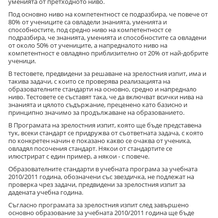
уменията от претходното ниво.
Под основно ниво на компетентност се подразбира, че повече от
80% от учениците са овладели знанията, уменията и
способностите, под средно ниво на компетентност се
подразбира, че знанията, уменията и способностите са овладени
от около 50% от учениците, а напредналото ниво на
компетентност е овладяно приблизително от 20% от най-добрите
ученици.
В тестовете, предвидени за решаване на зрелостния изпит, има и
такива задачи, с които се проверява реализацията на
образователните стандарти на основно, средно и напреднало
ниво. Тестовете се съставят така, че да включват всички нива на
знанията и цялото съдържание, преценено като базисно и
принципно значимо за продължаване на образованието.
В Програмата на зрелостния изпит, която ще бъде представена
тук, всеки стандарт се придружва от съответната задача, с която
по конкретен начин е показано какво се очаква от ученика,
овладял посочения стандарт. Някои от стандартите се
илюстрират с един пример, а някои - с повече.
Образователните стандарти в учебната програма за учебната
2010/2011 година, обозначени със звездичка, не подлежат на
проверка чрез задачи, предвидени за зрелостния изпит за
дадената учебна година.
Съгласно програмата за зрелостния изпит след завършено
основно образование за учебната 2010/2011 година ще бъде