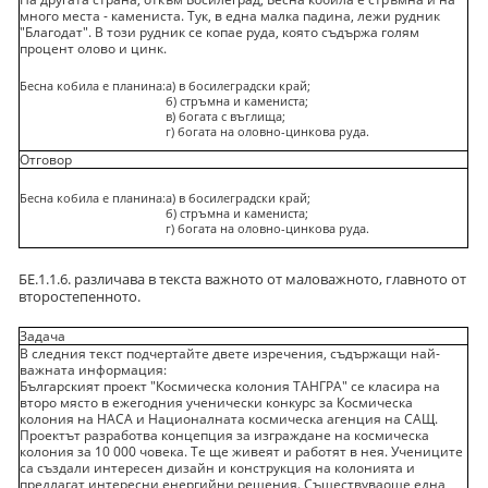
много места - камениста. Тук, в една малка падина, лежи рудник
"Благодат". В този рудник се копае руда, която съдържа голям
процент олово и цинк.
Бесна кобила е планина:
а) в босилеградски край;
б) стръмна и камениста;
в) богата с въглища;
г) богата на оловно-цинкова руда.
Отговор
Бесна кобила е планина:
а) в босилеградски край;
б) стръмна и камениста;
г) богата на оловно-цинкова руда.
БЕ.1.1.6. рaзличава в текста важното от маловажното, главното от
второстепенното.
Задача
В следния текст подчертайте двете изречения, съдържащи най-
важната информация:
Българският проект "Космическа колония ТАНГРА" се класира на
второ място в ежегодния ученически конкурс за Космическа
колония на НАСА и Националната космическа агенция на САЩ.
Проектът разработва концепция за изграждане на космическа
колония за 10 000 човека. Те ще живеят и работят в нея. Учениците
са създали интересен дизайн и конструкция на колонията и
предлагат интересни енергийни решения. Съществуваоще една