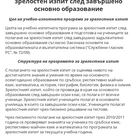
зрелостен изпит след завършено
основно образование
Цел на учебно-изпитната програма за зрелостния изпит
Целта на учебно-изпитната програма за зрелостния изпит след
завършено основно образование е подготовка на учениците за
полагане на зрелостния изпит след завършено задължително
основно образование съгласно Законaза основите на
образователната и възпитателна система ("Службени гласник
РС", № 72/09).
Структура на програмата за зрелостния изпит
С полагането на зрелостния изпит се оценява нивото на
достигнатите знания и умения по време на основното
осемгодишно образование по сръбски, респективно майчин
език, математика, история, география, биология, физика и химия.
Зрелостният изпит, който се провежда в края на основното
образование след завършен осми клас, се полага от всички
ученици. Зрелостния изпит учениците полагат в основните
училища, в които са завършили осми клас. Учениците полагат
зрелостния изпит чрез писмено решаване на тестове.
Чрез писменото полагане на зрелостния изпит през 2010/2011
година се проверяват знанията на ученика по сръбски език,
респективно майчин език и математика по програмата за
зрелостния изпит за текущата учебна година.