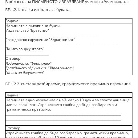
В областта на ПИСМЕНОТО ИЗРАЗЯВАНЕ ученикът/ученичката:
БЕ.1.2.1. знае и използва азбуката.
Задача
Напишете с ръкописни букви.
Издателство "Братство"
____________________________________________________________
Гражданско сдружение "Здрав живот"
_________________________________________________________________________
"Книга за джунглата"
____________________________
Отговор
Издателство "Братство"
Гражданско сдружение "Здрав живот"
"Книга за джунглата"
БЕ.1.2.2. съставя разбираемо, граматически правилно изречение.
Задача
Напишете едно изречение с най-малко 10 думи за своето училище
или за своя клас. Изречението трябва да бъде разбираемо и
граматически правилно.
___________________________________________________________________________
___________________________________________________________________________
___________________________________________________________________________
Отговор
Изречението трябва да бъде разбираемо, граматически правилно,
да се състои от най-малко 10 думи и да е във връзка с училището