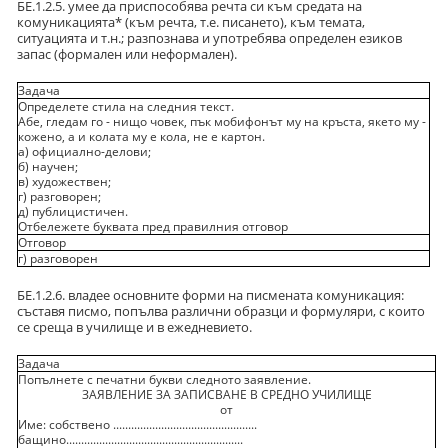
БЕ.1.2.5. умее да приспособява речта си към средата на
комуникацията* (към речта, т.е. писането), към темата,
ситуацията и т.н.; разпознава и употребява определен езиков
запас (формален или неформален).
Задача
Определете стила на следния текст.
Абе, гледам го - нищо човек, пък мобифонът му на кръста, якето му -
кожено, а и колата му е кола, не е картон.
а) официално-делови;
б) научен;
в) художествен;
г) разговорен;
д) публицистичен.
Отбележете буквата пред правилния отговор
Отговор
г) разговорен
БЕ.1.2.6. владее основните форми на писмената комуникация:
съставя писмо, попълва различни образци и формуляри, с които
се среща в училище и в ежедневието.
Задача
Попълнете с печатни букви следното заявление.
ЗАЯВЛЕНИЕ ЗА ЗАПИСВАНЕ В СРЕДНО УЧИЛИЩЕ
oт
Име: собствено ................................................
бащино...........................................................