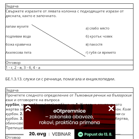
Задача
Свържете изразите от лявата колонка с подходящите изрази от
дясната, както е започнато.
лапам мухите
а) слабо място
подливам вода
б) кротък човек
божа кравичка
в) пакостя
Ахилесова пета
г) губя си времето
Отговор
1 - г, 2 - в, 3 - б, 4 - а
БЕ.1.3.13. служи си с речници, помагала и енциклопедии.
Задача
Прочетете следното определение от
Тълковния речник на българския
език
и отговорете на въпроса
курбàн
,
мн.
курбàни, (два) курбàна,
м
.
1.
Животно, заклано като
жертва за здраве (или в памет на някого); оброк.
Давам курбан. Коля
курбан.
2.
Гощавка с такова животно.
Отивам на курбан. Правя си
курбан.
3.
Ястие, което се приготвя в такъв случай.
4.
Прен.
Жертва,
обикновено невинна.
Ставам курбан за чужди интереси.
Препишете преносното значение на думата
курбàн.
__________________________________________________________________________
Отговор