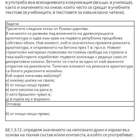
в употреба във всекидневната комуникация (вкъщи, в училище),
както и значението на онези, които често се срещат в учебните
текстове (в учебниците, в текстовете за извънкласно четене).
Задача
Прочетете следния откъс от
Римско царство
.
В началото се развива под влиянието на древногръцката
архитектура и едва към края на първата република придобива
собствен облик. Нов момент, който значително променя римската
архитектура, е откриването на бетона през 1 в. пр.н.е. Новият
строителен материал позволява по-голяма свобода на строене и
така майсторите изработват първите колонади с редици само от
декоративни колони. Бетонът се счита за едно от най-важните
открития на римляните. Типичен елемент на римската архитектура
са богато украсените мозайки.
Кой израз означава
майстор
?
а) никому шапка не сваля;
б) от нищо нещо прави;
в) като мехлем на рана е;
г) като брашнен чувал е;
д) в кърпа му е вързано.
Отговор
б) от нищо нещо прави;
БЕ.1.3.12. определя значението на непознати думи и изрази въз
основа на техния състав и/или контекста, в който се употребяват.