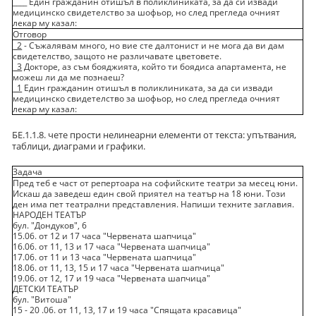
____ Един гражданин отишъл в поликлиниката, за да си извади
медицинско свидетелство за шофьор, но след прегледа очният
лекар му казал:
Отговор
2
- Съжалявам много, но вие сте далтонист и не мога да ви дам
свидетелство, защото не различавате цветовете.
3
Докторе, аз съм бояджията, който ти боядиса апартамента, не
можеш ли да ме познаеш?
1
Един гражданин отишъл в поликлиниката, за да си извади
медицинско свидетелство за шофьор, но след прегледа очният
лекар му казал:
БЕ.1.1.8. чете прости нелинеарни елементи от текста: упътвания,
таблици, диаграми и графики.
Задача
Пред теб е част от репертоара на софийските театри за месец юни.
Искаш да заведеш един свой приятел на театър на 18 юни. Този
ден има пет театрални представления. Напиши техните заглавия.
НАРОДЕН ТЕАТЪР
бул. "Дондуков", 6
15.06. от 12 и 17 часа "Червената шапчица"
16.06. от 11, 13 и 17 часа "Червената шапчица"
17.06. от 11 и 13 часа "Червената шапчица"
18.06. от 11, 13, 15 и 17 часа "Червената шапчица"
19.06. от 12, 17 и 19 часа "Червената шапчица"
ДЕТСКИ ТЕАТЪР
бул. "Витоша"
15 - 20 .06. от 11, 13, 17 и 19 часа "Спящата красавица"