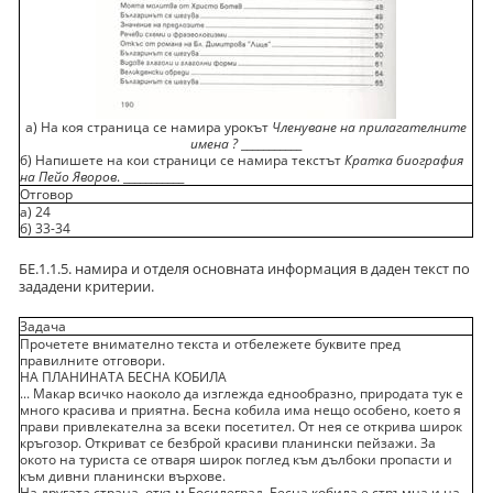
а) На коя страница се намира урокът
Членуване на прилагателните
имена ?
___________
б) Напишете на кои страници се намира текстът
Кратка биография
на Пейо Яворов
. ___________
Отговор
а) 24
б) 33-34
БЕ.1.1.5. намира и отделя основната информация в даден текст по
зададени критерии.
Задача
Прочетете внимателно текста и отбележете буквите пред
правилните отговори.
НА ПЛАНИНАТА БЕСНА КОБИЛА
... Макар всичко наоколо да изглежда еднообразно, природата тук е
много красива и приятна. Бесна кобила има нещо особено, което я
прави привлекателна за всеки посетител. От нея се открива широк
кръгозор. Откриват се безброй красиви планински пейзажи. За
окото на туриста се отваря широк поглед към дълбоки пропасти и
към дивни планински върхове.
На другата страна, откъм Босилеград, Бесна кобила е стръмна и на