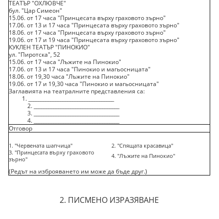
ТЕАТЪР "ОХЛЮВЧЕ"
бул. "Цар Симеон"
15.06. от 17 часа "Принцесата върху граховото зърно"
17.06. от 13 и 17 часа "Принцесата върху граховото зърно"
18.06. от 17 часа "Принцесата върху граховото зърно"
19.06. от 17 и 19 часа "Принцесата върху граховото зърно"
КУКЛЕН ТЕАТЪР "ПИНОКИО"
ул. "Пиротска", 52
15.06. от 17 часа "Лъжите на Пинокио"
17.06. от 13 и 17 часа "Пинокио и магьосницата"
18.06. от 19,30 часа "Лъжите на Пинокио"
19.06. от 17 и 19,30 часа "Пинокио и магьосницата"
Заглавията на театралните представления са:
1. ___________________________________
2. ___________________________________
3. ___________________________________
4. ___________________________________
Отговор
1. "Червената шапчица"
2. "Спящата красавица"
3. "Принцесата върху граховото
4. "Лъжите на Пинокио"
зърно"
(Редът на изброяването им може да бъде друг.)
2. ПИСМЕНО ИЗРАЗЯВАНЕ