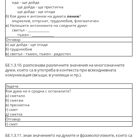
ида - ще дойда
ще дойда - ще пристигна
ще дойда - ще отида
б) Коя дума е антоним на думата
ленив
?
мързелив, отпуснат, трудолюбив, флегматичен
в) Напишете антонимите на следните думи:
светъл - ______________
тъжен - ______________
Отговор
а) ще дойда - ще отида
б) трудолюбив
в) светъл - тъмен, тъжен - радостен
БЕ.1.3.10. разпознава различните значения на многозначните
думи, които са в употреба в контекста при всекидневната
комуникация (вкъщи, в училище и пр.).
Задача
Коя дума не е сродна с останалите?
а) сметало
б) смятам
в) пресметна
г) смет
д) сметка
Отговор
г) смет
БЕ.1.3.11. знае значението на думите и фразеологизмите, които са