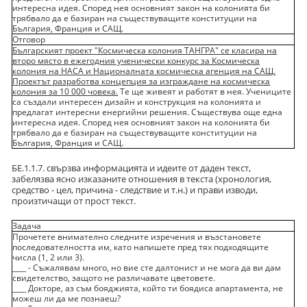
интересна идея. Според нея основният закон на колонията би
трябвало да е базиран на съществуващите конституции на
България, Франция и САЩ.
Отговор
Българският проект "Космическа колония ТАНГРА" се класира на
второ място в ежегодния ученически конкурс за Космическа
колония на НАСА и Националната космическа агенция на САЩ.
Проектът разработва концепция за изграждане на космическа
колония за 10 000 човека.
Те ще живеят и работят в нея. Учениците
са създали интересен дизайн и конструкция на колонията и
предлагат интересни енергийни решения. Съществува още една
интересна идея. Според нея основният закон на колонията би
трябвало да е базиран на съществуващите конституции на
България, Франция и САЩ.
БЕ.1.1.7. свързва информацията и идеите от даден текст,
забелязва ясно изказаните отношения в текста (хронология,
средство - цел, причина - следствие и т.н.) и прави изводи,
произтичащи от прост текст.
Задача
Прочетете внимателно следните изречения и възстановете
последователността им, като напишете пред тях подходящите
числа (1, 2 или 3).
____ - Съжалявам много, но вие сте далтонист и не мога да ви дам
свидетелство, защото не различавате цветовете.
____ Докторе, аз съм бояджията, който ти боядиса апартамента, не
можеш ли да ме познаеш?