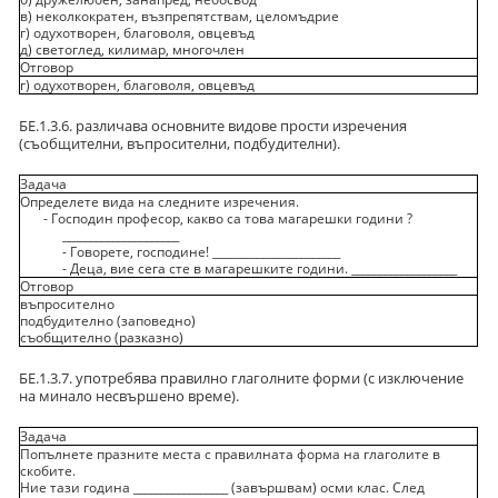
в) неколкократен, възпрепятствам, целомъдрие
г) одухотворен, благоволя, овцевъд
д) светоглед, килимар, многочлен
Отговор
г) одухотворен, благоволя, овцевъд
БЕ.1.3.6. различава основните видове прости изречения
(съобщителни, въпросителни, подбудителни).
Задача
Определете вида на следните изречения.
- Господин професор, какво са това магарешки години ?
_____________________
- Говорете, господине! _______________________
- Деца, вие сега сте в магарешките години. ___________________
Отговор
въпросително
подбудително (заповедно)
съобщително (разказно)
БЕ.1.3.7. употребява правилно глаголните форми (с изключение
на минало несвършено време).
Задача
Попълнете празните места с правилната форма на глаголите в
скобите.
Ние тази година _________________ (завършвам) осми клас. След