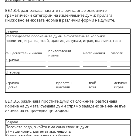
БЕ.1.3.4. разпознава частите на речта; знае основните
граматически категории на изменяемите думи; прилага
книжовно езиковата норма в различни форми на думите.
Задача
Разпределете посочените думи в съответните колонки:
пролетен, играчка, твой, щастие, летувам, играя, щастлив, този
прилагателни
съществителни имена
местоимения
глаголи
имена
играчка
Отговор
играчка
пролетен
твой
летувам
щастие
щастлив
този
играя
БЕ.1.3.5. различава простите думи от сложните; разпознава
корена на думата; създава думи спрямо зададено значение въз
основа на съществуващи модели.
Задача
Посочете реда, в който има само сложни думи.
а) машинопис, математика, лешояд
б) дружелюбен, занапред, небосвод