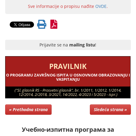
Sve informacije o propisu nađite
OVDE
.
Prijavite se na
mailing listu
!
PRAVILNIK
O PROGRAMU ZAVRŠNOG ISPITA U OSNOVNOM OBRAZOVANJU I
VASPITANJU
("Sl. glasnik RS - Prosvetni glasnik", br. 1/2011, 1/2012, 1/2014,
12/2014, 2/2018, 3/2021, 14/2022, 4/2023 i 5/2023 - ispr.)
« Prethodna strana
Sledeća strana »
Учебно-изпитна програма за