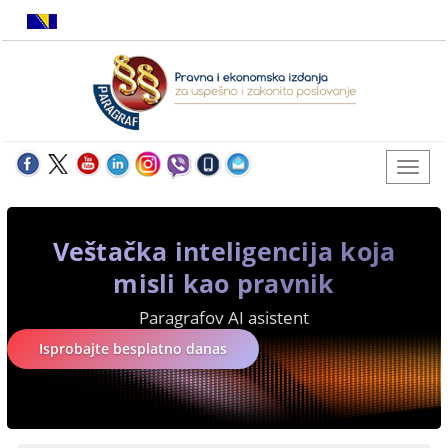
Veštačka inteligencija koja
misli kao pravnik
Paragrafov AI asistent
Isprobajte besplatno danas