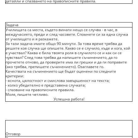
детайли и спазването на правописните правила.
Задача
Училищата са места, където винаги нещо се случва - в час, в
междучасието, преди и след часовете. Спомнете си за една случка
от училището и я разкажете.
За тази задача имате общо 90 минути. За това време трябва да
решите коя случка ще опишете. Какво се е случило, къде и кога, кой
е участвал? Каква е била твоята роля в случилото се и как си се
чувствал? След това трябва да напишете съчинението, да го
прочетете отново, да проверите има ли грешки и да ги поправите
(ако трябва, препишете съчинението). Озаглавете го.
Качествата на съчинението ще бъдат оценени по следните
критерии:
- яснота, цялостност и смислова завършеност на текста;
- колко убедително е представена случката;
- спазване на правописните правила.
Моля, пишете четливо.
Успешна работа!
Отговор