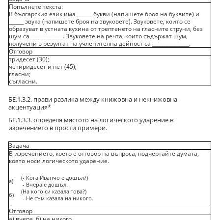
Попълнете текста:
В българския език има ______ букви (напишете броя на буквите) и
______ звука (напишете броя на звуковете). Звуковете, които се
образуват в устната кухина от трептенето на гласните струни, без
шум са _____________. Звуковете на речта, които съдържат шум,
получени в резултат на учленителна дейност са _______________.
Отговор
тридесет (30);
четиридесет и пет (45);
гласни;
съгласни.
БЕ.1.3.2. прави разлика между книжовна и некнижовна
акцентуация*
БЕ.1.3.3. определя мястото на логическото ударение в
изречението в прости примери.
Задача
В изречението, което е отговор на въпроса, подчертайте думата,
която носи логическото ударение.
(- Кога Иванчо е дошъл?)
а)
- Вчера е дошъл.
(На кого си казала това?)
б)
- Не съм казала на никого.
Отговор
а) вчера, б) на никого