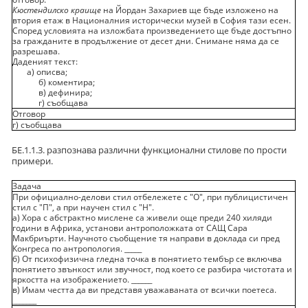
Кюстендилско краище
на Йордан Захариев ще бъде изложено на
втория етаж в Националния исторически музей в София тази есен.
Според условията на изложбата произведението ще бъде достъпно
за гражданите в продължение от десет дни. Снимане няма да се
разрешава.
Даденият текст:
а) описва;
б) коментира;
в) дефинира;
г) съобщава
Отговор
г) съобщава
БЕ.1.1.3. разпознава различни функционални стилове по прости
примери.
Задача
При официално-делови стил отбележете с "О", при публицистичен
стил с "П", а при научен стил с "Н".
а) Хора с абстрактно мислене са живели още преди 240 хиляди
години в Африка, установи антроположката от САЩ Сара
Макбриърти. Научното съобщение тя направи в доклада си пред
Конгреса по антропология. _____
б) От психофизична гледна точка в понятието тембър се включва
понятието звънкост или звучност, под което се разбира чистотата и
яркостта на изображението. ______
в) Имам честта да ви представя уважаваната от всички поетеса.
_______