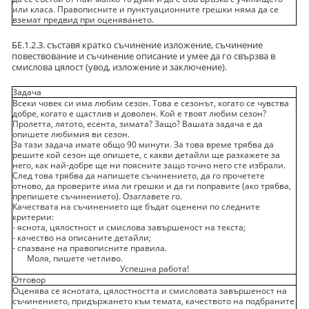
или класа. Правописните и пунктуационните грешки няма да се
вземат предвид при оценяването.
БЕ.1.2.3. съставя кратко съчинение изложение, съчинение
повествование и съчинение описание и умее да го свързва в
смислова цялост (увод, изложение и заключение).
Задача
Всеки човек си има любим сезон. Това е сезонът, когато се чувства
добре, когато е щастлив и доволен. Кой е твоят любим сезон?
Пролетта, лятото, есента, зимата? Защо? Вашата задача е да
опишете любимия ви сезон.
За тази задача имате общо 90 минути. За това време трябва да
решите кой сезон ще опишете, с какви детайли ще разкажете за
него, как най-добре ще ни поясните защо точно него сте избрали.
След това трябва да напишете съчинението, да го прочетете
отново, да проверите има ли грешки и да ги поправите (ако трябва,
препишете съчинението). Озаглавете го.
Качествата на съчинението ще бъдат оценени по следните
критерии:
- яснота, цялостност и смислова завършеност на текста;
- качество на описаните детайли;
- спазване на правописните правила.
Моля, пишете четливо.
Успешна работа!
Отговор
Оценява се яснотата, цялостността и смисловата завършеност на
съчинението, придържането към темата, качеството на подбраните