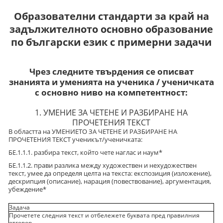
Образователни стандарти за край на
задължителното основно образование
по български език с примерни задачи
Чрез следните твърдения се описват
знанията и уменията на ученика / ученичката
с основно ниво на компетентност:
1. УМЕНИЕ ЗА ЧЕТЕНЕ И РАЗБИРАНЕ НА
ПРОЧЕТЕНИЯ ТЕКСТ
В областта на УМЕНИЕТО ЗА ЧЕТЕНЕ И РАЗБИРАНЕ НА
ПРОЧЕТЕНИЯ ТЕКСТ ученикът/ученичката:
БЕ.1.1.1. разбира текст, който чете наглас и наум*
БЕ.1.1.2. прави разлика между художествен и нехудожествен
текст, умее да определя целта на текста: експозиция (изложение),
дескрипция (описание), нарация (повествование), аргументация,
убеждение*
Задача
Прочетете следния текст и отбележете буквата пред правилния
отговор.