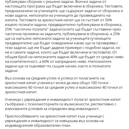
публикуван сборник с решени задачи. Всички задачи от
настоящата програма ще бъдат включени в сборника. Тестовете,
предназначени за учениците, ще съдържат задачи от сборника и
нови задачи, непознати на учениците до провеждането на
изпита. Тестовете за зрелостния изпит ще се състоят от 50%
изцяло познати задачи, предварително публикувани в сборника,
25% "частично познати" задачи (които ще бъдат съставени чрез
частична промяна на задачите, публикувани в сборника), а 25%
ще са напълно непознати задачи за учениците (учениците
предварително ще бъдат осведомени какво ще се проверява с
тези задачи, ще им бъдат дадени примери с подобни задачи, но
не и самите задачи, които ще бъдат включени в тестовете). От
общия брой на непознатите задачи 40% ще бъдат от средно ниво
на компетентност, а 60% от напреднало ниво. Непознатите
задачи ще се оценяват по същия начин, както и познатите
задачи.
Въз основа на средния успех и успеха от полагането на
зрелостния изпит ученикът може да има общо 100 точки -
максимално 60 точки за средния успех и максимално 40 точки от
зрелостния изпит.
Ученици с увреждания и инвалидност полагат зрелостния изпит
съобразно с психомоторните си възможности, респективно с
изискваните условия за определен вид инвалидност.
Приспособяването на зрелостния изпит към ученици с
увреждания и инвалидност се извършва въз основа на
индивидуалния образователен план.