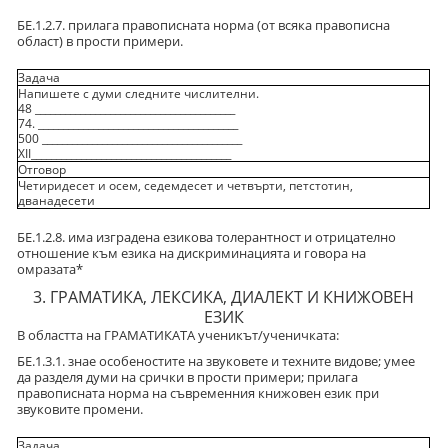
БЕ.1.2.7. прилага правописната норма (от всяка правописна
област) в прости примери.
Задача
Напишете с думи следните числителни.
48 ________________________________________
74. ________________________________________
500 ________________________________________
XII________________________________________
Отговор
Четиридесет и осем, седемдесет и четвърти, петстотин,
дванадесети
БЕ.1.2.8. има изградена езикова толерантност и отрицателно
отношение към езика на дискриминацията и говора на
омразата*
3. ГРАМАТИКА, ЛЕКСИКА, ДИАЛЕКТ И КНИЖОВЕН
ЕЗИК
В областта на ГРАМАТИКАТА ученикът/ученичката:
БЕ.1.3.1. знае особеностите на звуковете и техните видове; умее
да разделя думи на срички в прости примери; прилага
правописната норма на съвременния книжовен език при
звуковите промени.
Задача