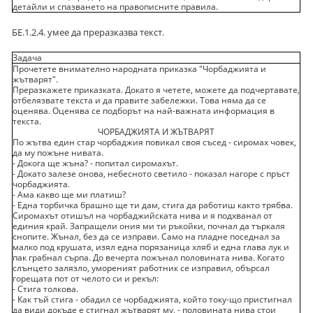
детайли и спазването на правописните правила.
БЕ.1.2.4. умее да преразказва текст.
Задача
Прочетете внимателно народната приказка "Чорбаджията и
жътварят".
Преразкажете приказката. Докато я четете, можете да подчертавате,
отбелязвате текста и да правите забележки. Това няма да се
оценява. Оценява се подборът на най-важната информация в
текста.
ЧОРБАДЖИЯТА И ЖЪТВАРЯТ
По жътва един стар чорбаджия повикал своя съсед - сиромах човек,
да му пожъне нивата.
- Докога ще жъна? - попитал сиромахът.
- Докато залезе онова, небесното светило - показал нагоре с пръст
чорбаджията.
- Ама какво ще ми платиш?
- Една торбичка брашно ще ти дам, стига да работиш както трябва.
Сиромахът отишъл на чорбаджийската нива и я подхванал от
единия край. Запращели ония ми ти ръкойки, почнал да търкаля
снопите. Жънал, без да се изправи. Само на пладне поседнал за
малко под крушата, изял една порязаница хляб и една глава лук и
пак грабнал сърпа. До вечерта пожънал половината нива. Когато
слънцето залязло, умореният работник се изправил, обърсал
горещата пот от челото си и рекъл:
- Стига толкова.
- Как тъй стига - обадил се чорбаджията, който току-що пристигнал
да види докъде е стигнал жътварят му, - половината нива стои