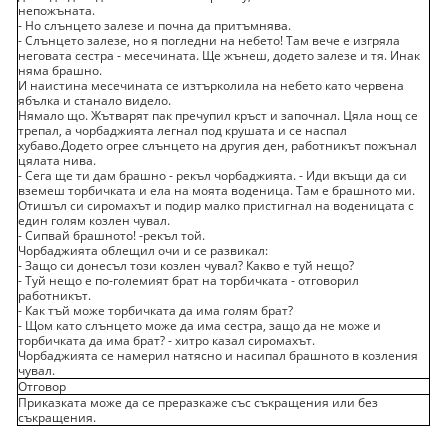
непожъната.
- Но слънцето залезе и почна да притъмнява.
- Слънцето залезе, но я погледни на небето! Там вече е изгряла
неговата сестра - месечината. Ще жънеш, додето залезе и тя. Инак
няма брашно.
И наистина месечината се изтърколила на небето като червена
ябълка и станало видело.
Нямало що. Жътварят пак пречупил кръст и започнал. Цяла нощ се
трепал, а чорбаджията легнал под крушата и се наспал
хубаво.Додето огрее слънцето на другия ден, работникът пожънал
цялата нива.
- Сега ще ти дам брашно - рекъл чорбаджията. - Иди вкъщи да си
вземеш торбичката и ела на моята воденица. Там е брашното ми.
Отишъл си сиромахът и подир малко пристигнал на воденицата с
един голям козлен чувал.
- Сипвай брашното! -рекъл той.
Чорбаджията облещил очи и се развикал:
- Защо си донесъл този козлен чувал? Какво е туй нещо?
- Туй нещо е по-големият брат на торбичката - отговорил
работникът.
- Как тъй може торбичката да има голям брат?
- Щом като слънцето може да има сестра, защо да не може и
торбичката да има брат? - хитро казал сиромахът.
Чорбаджията се намерил натясно и насипал брашното в козления
чувал.
Отговор
Приказката може да се преразкаже със съкращения или без
съкращения.