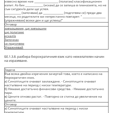
извесно време ние ___________________ (полагам) класификационен
изпит. Аз бих ______________ (искам) да се запиша в гимназията, но не
съм сигурен/а дали ще успея.
_____________ (започвам) да ________________ (подготвям се) преди два
месеца, но родителите ми непрестанно повтарят: " __________________
(упражнявам) всеки ден и ще успееш!"
Отговор
завършваме, ще завършим
ще полагаме
искал/а
Започнах
се подготвям
Упражнявай
БЕ.1.3.8. разбира бюрократичния език като нежелателен начин
на изразяване.
Задача
Във всяка двойка изречения зачертай това, което е написано на
бюрократичен език.
а) Синоптиците очакват захлаждане. - Синоптиците очакват
настъпване на период с ниски температури.
б) Нямаме достатъчно финансови средства. - Нямаме достатъчно
пари.
в) Цените отново растат. - Повторно се стигна до увеличение на
цените.
Отговор
а) Синоптиците очакват настъпване на период с ниски
температури.