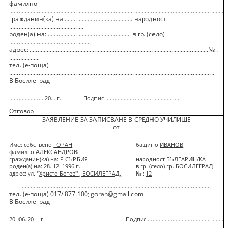
фамилно
...........................................................................................................................................
гражданин(ка) на:............................................ народност
................................................
роден(а) на: ...................................................... в гр. (село)
.....................................................
адрес: ....................................................................................................................№ .
...................
тел. (е-поща)
.....................................................................................................................................
В Босилеград
.......................20… г.
Подпис .................................................
Отговор
ЗАЯВЛЕНИЕ ЗА ЗАПИСВАНЕ В СРЕДНО УЧИЛИЩЕ
oт
Име: собствено
ГОРАН
бащино
ИВАНОВ
фамилно
АЛЕКСАНДРОВ
гражданин(ка) на:
Р СЪРБИЯ
народност
БЪЛГАРИН/КА
роден(а) на: 28. 12. 1996 г.
в гр. (село) гр.
БОСИЛЕГРАД
адрес: ул. "
Христо Ботев" , БОСИЛЕГРАД,
№ :
12
...........................................................................................................................
тел. (е-поща)
017/ 877 100; goran@gmail.com
В Босилеград
20. 06. 20__ г.
Подпис .................................................