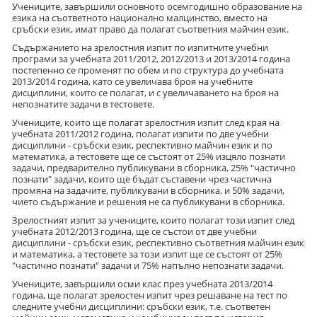
Учениците, завършили основното осемгодишно образование на
езика на съответното национално малцинство, вместо на
сръбски език, имат право да полагат съответния майчин език.
Съдържанието на зрелостния изпит по изпитните учебни
програми за учебната 2011/2012, 2012/2013 и 2013/2014 година
постепенно се променят по обем и по структура до учебната
2013/2014 година, като се увеличава броя на учебните
дисциплини, които се полагат, и с увеличаването на броя на
непознатите задачи в тестовете.
Учениците, които ще полагат зрелостния изпит след края на
учебната 2011/2012 година, полагат изпити по две учебни
дисциплини - сръбски език, респективно майчин език и по
математика, а тестовете ще се състоят от 25% изцяло познати
задачи, предварително публикувани в сборника, 25% "частично
познати" задачи, които ще бъдат съставени чрез частична
промяна на задачите, публикувани в сборника, и 50% задачи,
чието съдържание и решения не са публикувани в сборника.
Зрелостният изпит за учениците, които полагат този изпит след
учебната 2012/2013 година, ще се състои от две учебни
дисциплини - сръбски език, респективно съответния майчин език
и математика, а тестовете за този изпит ще се състоят от 25%
"частично познати" задачи и 75% напълно непознати задачи.
Учениците, завършили осми клас през учебната 2013/2014
година, ще полагат зрелостен изпит чрез решаване на тест по
следните учебни дисциплини: сръбски език, т.е. съответен