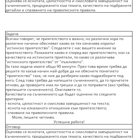
Оценява се яснотата, цялостността и смисловата завършеност на
съчинението, придържането към темата, качеството на подбраните
детайли и спазването на правописните правила.
Задача
Всички говорят, че приятелството е важно, но различни хора по
различни начини обясняват какво за тях означава изразът
"истинско приятелство". Споделете с нас вашето мнение за
приятелството. Разкажете какво е според вас приятелството, кои са
качествата на истинските приятели, по какво се различава
"истинското приятелство" от "лъжливото".
За тази задача имате общо 90 минути. През това време трябва да
решите по какъв начин най-добре да ни обясните понятието
"приятелство" така, че ние да разберем какво подразбирате под
него. След това трябва да напишете съчинението, да го прочетете
отново, да проверите има ли грешки и да ги поправите (ако трябва,
препишете съчинението). Озаглавете го.
Качествата на съчинението ще бъдат оценени по следните
критерии:
- яснота, цялостност и смислова завършеност на текста;
- яснота на изказаното отношение към приятелството;
- спазване на правописните правила.
Моля, пишете четливо.
Успешна работа!
Отговор
Оценява се яснотата, цялостността и смисловата завършеност на
съчинението, придържането към темата, качеството на подбраните