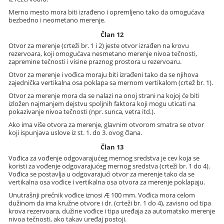
Merno mesto mora biti izrađeno i opremljeno tako da omogućava
bezbedno i neometano merenje.
Član 12
Otvor za merenje (crteži br. 1 i 2) jeste otvor izrađen na krovu
rezervoara, koji omogućava nesmetano merenje nivoa tečnosti,
zapremine tečnosti i visine praznog prostora u rezervoaru.
Otvor za merenje i vođica moraju biti izrađeni tako da se njihova
zajednička vertikalna osa poklapa sa mernom vertikalom (crtež br. 1).
Otvor za merenje mora da se nalazi na onoj strani na kojoj će biti
izložen najmanjem dejstvu spoljnih faktora koji mogu uticati na
pokazivanje nivoa tečnosti (npr. sunca, vetra itd.).
Ako ima više otvora za merenje, glavnim otvorom smatra se otvor
koji ispunjava uslove iz st. 1. do 3. ovog člana.
Član 13
Vođica za vođenje odgovarajućeg mernog sredstva je cev koja se
koristi za vođenje odgovarajućeg mernog sredstva (crteži br. 1 do 4).
Vođica se postavlja u odgovarajući otvor za merenje tako da se
vertikalna osa vođice i vertikalna osa otvora za merenje poklapaju.
Unutrašnji prečnik vođice iznosi
Æ
100 mm. Vođica mora celom
dužinom da ima kružne otvore i dr. (crteži br. 1 do 4), zavisno od tipa
krova rezervoara, dužine vođice i tipa uređaja za automatsko merenje
nivoa tečnosti, ako takav uređaj postoji.