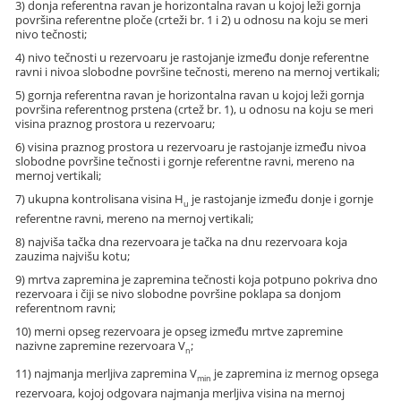
3) donja referentna ravan je horizontalna ravan u kojoj leži gornja
površina referentne ploče (crteži br. 1 i 2) u odnosu na koju se meri
nivo tečnosti;
4) nivo tečnosti u rezervoaru je rastojanje između donje referentne
ravni i nivoa slobodne površine tečnosti, mereno na mernoj vertikali;
5) gornja referentna ravan je horizontalna ravan u kojoj leži gornja
površina referentnog prstena (crtež br. 1), u odnosu na koju se meri
visina praznog prostora u rezervoaru;
6) visina praznog prostora u rezervoaru je rastojanje između nivoa
slobodne površine tečnosti i gornje referentne ravni, mereno na
mernoj vertikali;
7) ukupna kontrolisana visina H
je rastojanje između donje i gornje
u
referentne ravni, mereno na mernoj vertikali;
8) najviša tačka dna rezervoara je tačka na dnu rezervoara koja
zauzima najvišu kotu;
9) mrtva zapremina je zapremina tečnosti koja potpuno pokriva dno
rezervoara i čiji se nivo slobodne površine poklapa sa donjom
referentnom ravni;
10) merni opseg rezervoara je opseg između mrtve zapremine
nazivne zapremine rezervoara V
;
n
11) najmanja merljiva zapremina V
je zapremina iz mernog opsega
min
rezervoara, kojoj odgovara najmanja merljiva visina na mernoj