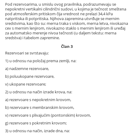
Pod rezervoarima, u smislu ovog pravilnika, podrazumevaju se
nepokretni vertikalni cilindrični sudovi, u kojima je tečnost smeštena
pod atmosferskim pritiskom čija vrednost ne prelazi 34,4 kPa
natpritiska ili potpritiska. Njihova zapremina utvrđuje se mernim
sredstvima, kao što su: merna traka s viskom, merna letva, nivokazna
cev s mernim lenjirom, nivokazno staklo s mernim lenjirom ili uređaj
za automatsko merenje nivoa tečnosti (u daljem tekstu: merna
sredstva) i tabelom zapremine.
Član 3
Rezervoari se svrstavaju:
1) u odnosu na položaj prema zemlji, na:
a) nadzemne rezervoare,
b) poluukopane rezervoare,
v) ukopane rezervoare;
2) u odnosu na način izrade krova, na:
a) rezervoare s nepokretnim krovom,
b) rezervoare s membranskim krovom,
v) rezervoare s plivajućim (pontonskim) krovom,
g) rezervoare s pokretnim krovom;
3) u odnosu na način, izrade dna, na: