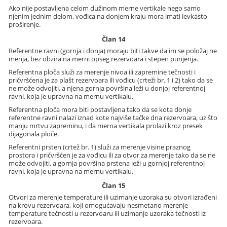
Ako nije postavljena celom dužinom merne vertikale nego samo
njenim jednim delom, vođica na donjem kraju mora imati levkasto
proširenje.
Član 14
Referentne ravni (gornja i donja) moraju biti takve da im se položaj ne
menja, bez obzira na merni opseg rezervoara i stepen punjenja.
Referentna ploča služi za merenje nivoa ili zapremine tečnosti i
pričvršćena je za plašt rezervoara ili vođicu (crteži br. 1 i 2) tako da se
ne može odvojiti, a njena gornja površina leži u donjoj referentnoj
ravni, koja je upravna na mernu vertikalu.
Referentna ploča mora biti postavljena tako da se kota donje
referentne ravni nalazi iznad kote najviše tačke dna rezervoara, uz što
manju mrtvu zapreminu, i da merna vertikala prolazi kroz presek
dijagonala ploče.
Referentni prsten (crtež br. 1) služi za merenje visine praznog
prostora i pričvršćen je za vođicu ili za otvor za merenje tako da se ne
može odvojiti, a gornja površina prstena leži u gornjoj referentnoj
ravni, koja je upravna na mernu vertikalu.
Član 15
Otvori za merenje temperature ili uzimanje uzoraka su otvori izrađeni
na krovu rezervoara, koji omogućavaju nesmetano merenje
temperature tečnosti u rezervoaru ili uzimanje uzoraka tečnosti iz
rezervoara.