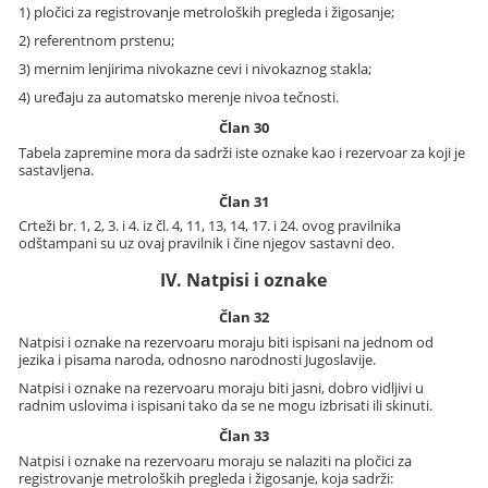
1) pločici za registrovanje metroloških pregleda i žigosanje;
2) referentnom prstenu;
3) mernim lenjirima nivokazne cevi i nivokaznog stakla;
4) uređaju za automatsko merenje nivoa tečnosti.
Član 30
Tabela zapremine mora da sadrži iste oznake kao i rezervoar za koji je
sastavljena.
Član 31
Crteži br. 1, 2, 3. i 4. iz čl. 4, 11, 13, 14, 17. i 24. ovog pravilnika
odštampani su uz ovaj pravilnik i čine njegov sastavni deo.
IV. Natpisi i oznake
Član 32
Natpisi i oznake na rezervoaru moraju biti ispisani na jednom od
jezika i pisama naroda, odnosno narodnosti Jugoslavije.
Natpisi i oznake na rezervoaru moraju biti jasni, dobro vidljivi u
radnim uslovima i ispisani tako da se ne mogu izbrisati ili skinuti.
Član 33
Natpisi i oznake na rezervoaru moraju se nalaziti na pločici za
registrovanje metroloških pregleda i žigosanje, koja sadrži: