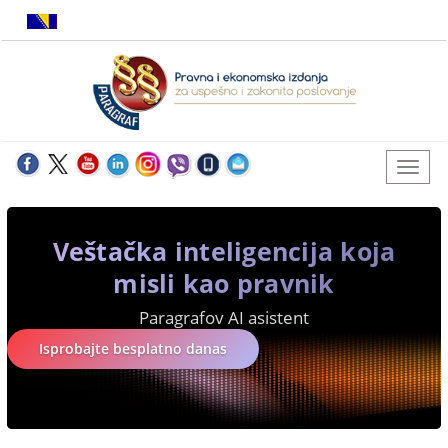
Veštačka inteligencija koja
misli kao pravnik
Paragrafov AI asistent
Isprobajte besplatno danas