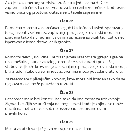
Ako je skala mernog sredstva izražena u jedinicama dužine,
zapremina tečnosti u rezervoaru, za izmereni nivo tečnosti, odnosno
visinu praznog prostora, očitava se iz tabele zapremine.
Član 26
Pomoćna oprema za sprečavanje gubitka tečnosti usled isparavanja
(disajni ventil, sistemi za zaptivanje plivajućeg krova i sl.) mora biti
izrađena tako da u radnim uslovima sprečava gubitak tečnosti usled
isparavanja iznad dozvoljenih granica.
Član 27
Pomoćni delovi, koji čine unutrašnja tela rezervoara (grejači i grejna
tela, mešalice, bunar za talog i drenažne cevi, otvori i priključci,
stubovi koji drže krov, noge za oslanjanje plivajućeg krova i sl.) moraju
biti izrađeni tako da se njihova zapremina može pouzdano utvrditi.
Za rezervoare s plivajućim krovom, krov mora biti izrađen tako da se
njegova masa može pouzdano utvrditi.
Član 28
Rezervoar mora biti konstruisan tako da ima mesta za utiskivanje
žigova, bez čijih se uništenja ne mogu izvesti radnje kojima se može
uticati na metrološke osobine rezervoara propisane ovim
pravilnikom.
Član 29
Mesta za utiskivanje žigova moraju se nalaziti na: