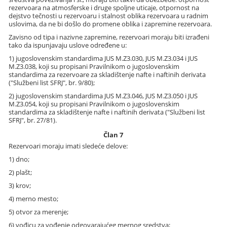
rezervoara na atmosferske i druge spoljne uticaje, otpornost na
dejstvo tečnosti u rezervoaru i stalnost oblika rezervoara u radnim
uslovima, da ne bi došlo do promene oblika i zapremine rezervoara.
Zavisno od tipa i nazivne zapremine, rezervoari moraju biti izrađeni
tako da ispunjavaju uslove određene u:
1) jugoslovenskim standardima JUS M.Z3.030, JUS M.Z3.034 i JUS
M.Z3.038, koji su propisani Pravilnikom o jugoslovenskim
standardima za rezervoare za skladištenje nafte i naftinih derivata
("Službeni list SFRJ", br. 9/80);
2) jugoslovenskim standardima JUS M.Z3.046, JUS M.Z3.050 i JUS
M.Z3.054, koji su propisani Pravilnikom o jugoslovenskim
standardima za skladištenje nafte i naftinih derivata ("Službeni list
SFRJ", br. 27/81).
Član 7
Rezervoari moraju imati sledeće delove:
1) dno;
2) plašt;
3) krov;
4) merno mesto;
5) otvor za merenje;
6) vođicu za vođenje odgovarajućeg mernog sredstva;