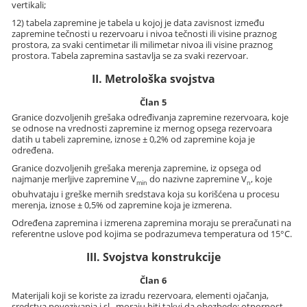
vertikali;
12) tabela zapremine je tabela u kojoj je data zavisnost između
zapremine tečnosti u rezervoaru i nivoa tečnosti ili visine praznog
prostora, za svaki centimetar ili milimetar nivoa ili visine praznog
prostora. Tabela zapremina sastavlja se za svaki rezervoar.
II. Metrološka svojstva
Član 5
Granice dozvoljenih grešaka određivanja zapremine rezervoara, koje
se odnose na vrednosti zapremine iz mernog opsega rezervoara
datih u tabeli zapremine, iznose ± 0,2% od zapremine koja je
određena.
Granice dozvoljenih grešaka merenja zapremine, iz opsega od
najmanje merljive zapremine V
do nazivne zapremine V
, koje
min
n
obuhvataju i greške mernih sredstava koja su korišćena u procesu
merenja, iznose ± 0,5% od zapremine koja je izmerena.
Određena zapremina i izmerena zapremina moraju se preračunati na
referentne uslove pod kojima se podrazumeva temperatura od 15°C.
III. Svojstva konstrukcije
Član 6
Materijali koji se koriste za izradu rezervoara, elementi ojačanja,
sredstva povezivanja i sl., moraju biti takvi da obezbede: otpornost