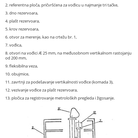
2. referentna ploča, pričvršćena za vođicu u najmanje tri tačke,
3. dno rezervoara,
4. plašt rezervoara,
5. krov rezervoara,
6. otvor za merenje, kao na crtežu br. 1,
7. vođica,
8. otvori na vođici
Æ
25 mm, na međusobnom vertikalnom rastojanju
od 200 mm,
9. fleksibilna veza,
10. obujmice,
11. zavrtnji za podešavanje vertikalnosti vođice (komada 3),
12. vezivanje vođice za plašt rezervoara,
13. pločica za registrovanje metroloških pregleda i žigosanje.