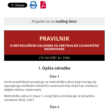
Prijavite se na
mailing listu
!
PRAVILNIK
O METROLOŠKIM USLOVIMA ZA VERTIKALNE CILINDRIČNE
REZERVOARE
("Sl. list SFRJ", br. 3/85)
I. Opšte odredbe
Član 1
Ovim pravilnikom propisuju se metrološki uslovi koje moraju da
ispunjavaju vertikalni cilindrični rezervoari koji služe kao merila (u
daljem tekstu: rezervoari).
Metrološki uslovi iz stava 1. ovog člana označavaju se skraćeno
oznakom MUS. Z-8/1.
Član 2