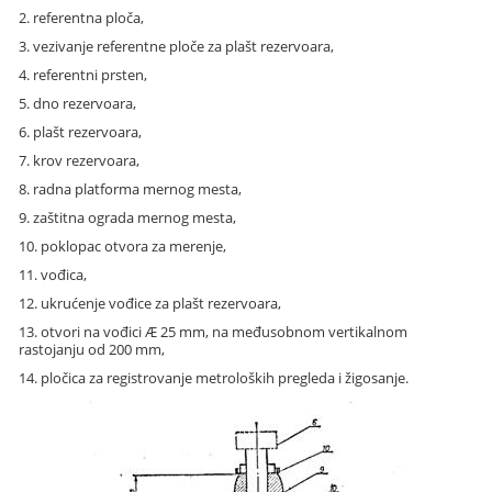
2. referentna ploča,
3. vezivanje referentne ploče za plašt rezervoara,
4. referentni prsten,
5. dno rezervoara,
6. plašt rezervoara,
7. krov rezervoara,
8. radna platforma mernog mesta,
9. zaštitna ograda mernog mesta,
10. poklopac otvora za merenje,
11. vođica,
12. ukrućenje vođice za plašt rezervoara,
13. otvori na vođici
Æ
25 mm, na međusobnom vertikalnom
rastojanju od 200 mm,
14. pločica za registrovanje metroloških pregleda i žigosanje.