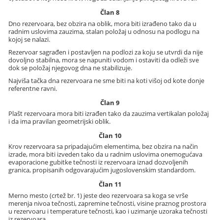
Član 8
Dno rezervoara, bez obzira na oblik, mora biti izrađeno tako da u
radnim uslovima zauzima, stalan položaj u odnosu na podlogu na
kojoj se nalazi.
Rezervoar sagrađen i postavljen na podlozi za koju se utvrdi da nije
dovoljno stabilna, mora se napuniti vodom i ostaviti da odleži sve
dok se položaj njegovog dna ne stabilizuje.
Najviša tačka dna rezervoara ne sme biti na koti višoj od kote donje
referentne ravni.
Član 9
Plašt rezervoara mora biti izrađen tako da zauzima vertikalan položaj
i da ima pravilan geometrijski oblik.
Član 10
Krov rezervoara sa pripadajućim elementima, bez obzira na način
izrade, mora biti izveden tako da u radnim uslovima onemogućava
evaporacione gubitke tečnosti iz rezervoara iznad dozvoljenih
granica, propisanih odgovarajućim jugoslovenskim standardom.
Član 11
Merno mesto (crtež br. 1) jeste deo rezervoara sa koga se vrše
merenja nivoa tečnosti, zapremine tečnosti, visine praznog prostora
u rezervoaru i temperature tečnosti, kao i uzimanje uzoraka tečnosti
iz rezervoara.