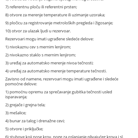
7) referentnu ploču ili referentni prsten;
8) otvore za merenje temperature ili uzimanje uzoraka;
9) pločicu za registrovanje metroloških pregleda i žigosanje;
10) otvor za ulazak ljudi u rezervoar.
Rezervoari mogu imati ugrađene sledeće delove:
1) nivokaznu cev s mernim lenjirom;
2) nivokazno staklo s mernim lenjirom;
3) uređaj za automatsko merenje nivoa tečnosti;
4) uređaj za automatsko merenje temperature tečnosti.
Zavisno od namene, rezervoari mogu imati ugrađene i sledeće
pomoćne delove:
1) pomoćnu opremu za sprečavanje gubitka tečnosti usled
isparavanja;
2) grejače i grejna tela;
3) mešalice;
4) bunar za talog i drenažne cevi;
5) otvore i priključke;
6) stubove koji nose krov, noge za oslanjanje plivajućeg krova i sl.