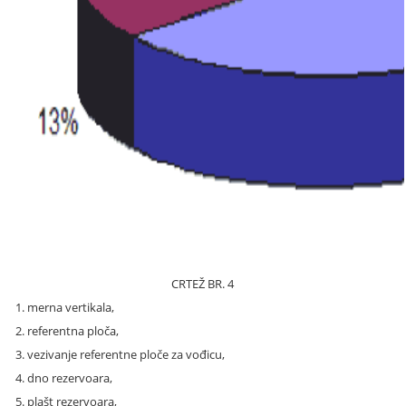
CRTEŽ BR. 4
1. merna vertikala,
2. referentna ploča,
3. vezivanje referentne ploče za vođicu,
4. dno rezervoara,
5. plašt rezervoara,