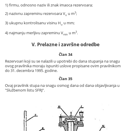
1) firmu, odnosno naziv ili znak imaoca rezervoara;
3
2) nazivnu zapreminu rezervoara V
u m
;
n
3) ukupnu kontrolisanu visinu H
u mm;
u
3
4) najmanju merljivu zapreminu V
u m
.
min
V. Prelazne i završne odredbe
Član 34
Rezervoari koji su se nalazili u upotrebi do dana stupanja na snagu
ovog pravilnika moraju ispuniti uslove propisane ovim pravilnikom
do 31. decembra 1995. godine.
Član 35
Ovaj pravilnik stupa na snagu osmog dana od dana objavljivanja u
"Službenom listu SFRJ".