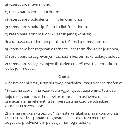
a) rezervoare s ravnim dnom,
b) rezervoare s konusnim dnom,
v) rezervoare s polusferičnim ili sferičnim dnom,
g) rezervoare s polueliptičnim ili eliptičnim dnom,
d) rezervoare s dnom u obliku zarubljenog konusa;
4) u odnosu na radnu temperaturu tečnosti u rezervoaru, na:
a) rezervoare bez zagrevanja tečnosti i bez termičke izolacije zidova,
b) rezervoare sa zagrevanjem tečnosti i bez termičke izolacije zidova,
v) rezervoare sa zagrevanjem ili hlađenjem tečnosti i sa termičkom
izolacijom zidova.
Član 4
Niže navedeni izrazi, u smislu ovog pravilnika, imaju sledeća značenja:
1) nazivna zapremina rezervoara V
je najveća zapremina tečnosti
n
koju rezervoar može da sadrži pri normalnim uslovima rada,
preračunata na referentnu temperaturu na kojoj se određuje
zapremina rezervoara;
2) merna vertikala (crteži br. 1 i 2) jeste vertikalna prava koja prolazi
kroz osu vođice, pripada odgovarajućem otvoru za merenje i
odgovara predviđenom položaju mernog sredstva;