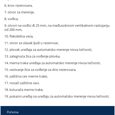
6. krov rezervoara,
7. otvor za merenje,
8. vođica,
9. otvori na vođici
Æ
25 mm, na međusobnom vertikalnom rastojanju
od 200 mm,
10. fleksibilna veza,
11. otvor za ulazak ljudi u rezervoar,
12. plovak uređaja za automatsko merenje nivoa tečnosti,
13. zategnuta žica za vođenje plovka,
14. merna traka uređaja za automatsko merenje nivoa tečnosti,
15. vezivanje žice za vođenje za dno rezervoara,
16. zaštitna cev merne trake,
17. nosači zaštitne cevi,
18. koturača merne trake,
19. pokazni uređaj na uređaju za automatsko merenje nivoa tečnosti.
Početna