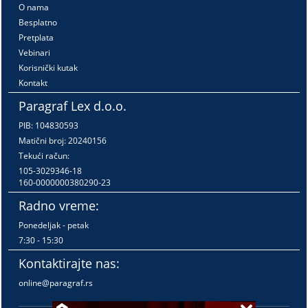
O nama
Besplatno
Pretplata
Vebinari
Korisnički kutak
Kontakt
Paragraf Lex d.o.o.
PIB: 104830593
Matični broj: 20240156
Tekući račun:
105-3029346-18
160-0000000380290-23
Radno vreme:
Ponedeljak - petak
7:30 - 15:30
Kontaktirajte nas:
online@paragraf.rs