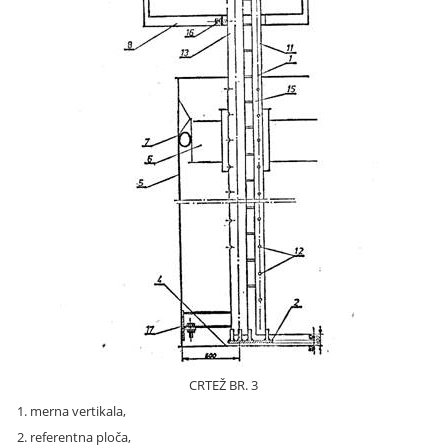
CRTEŽ BR. 3
1. merna vertikala,
2. referentna ploča,