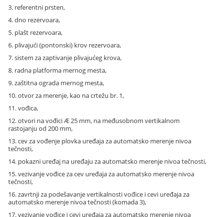
3. referentni prsten,
4. dno rezervoara,
5. plašt rezervoara,
6. plivajući (pontonski) krov rezervoara,
7. sistem za zaptivanje plivajućeg krova,
8. radna platforma mernog mesta,
9. zaštitna ograda mernog mesta,
10. otvor za merenje, kao na crtežu br. 1,
11. vođica,
12. otvori na vođici
Æ
25 mm, na međusobnom vertikalnom
rastojanju od 200 mm,
13. cev za vođenje plovka uređaja za automatsko merenje nivoa
tečnosti,
14. pokazni uređaj na uređaju za automatsko merenje nivoa tečnosti,
15. vezivanje vođice za cev uređaja za automatsko merenje nivoa
tečnosti,
16. zavrtnji za podešavanje vertikalnosti vođice i cevi uređaja za
automatsko merenje nivoa tečnosti (komada 3),
17. vezivanje vođice i cevi uređaja za automatsko merenje nivoa