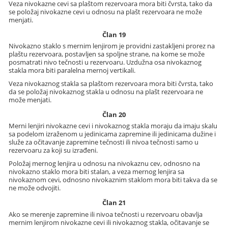
Veza nivokazne cevi sa plaštom rezervoara mora biti čvrsta, tako da
se položaj nivokazne cevi u odnosu na plašt rezervoara ne može
menjati.
Član 19
Nivokazno staklo s mernim lenjirom je providni zastakljeni prorez na
plaštu rezervoara, postavljen sa spoljne strane, na kome se može
posmatrati nivo tečnosti u rezervoaru. Uzdužna osa nivokaznog
stakla mora biti paralelna mernoj vertikali.
Veza nivokaznog stakla sa plaštom rezervoara mora biti čvrsta, tako
da se položaj nivokaznog stakla u odnosu na plašt rezervoara ne
može menjati.
Član 20
Merni lenjiri nivokazne cevi i nivokaznog stakla moraju da imaju skalu
sa podelom izraženom u jedinicama zapremine ili jedinicama dužine i
služe za očitavanje zapremine tečnosti ili nivoa tečnosti samo u
rezervoaru za koji su izrađeni.
Položaj mernog lenjira u odnosu na nivokaznu cev, odnosno na
nivokazno staklo mora biti stalan, a veza mernog lenjira sa
nivokaznom cevi, odnosno nivokaznim staklom mora biti takva da se
ne može odvojiti.
Član 21
Ako se merenje zapremine ili nivoa tečnosti u rezervoaru obavlja
mernim lenjirom nivokazne cevi ili nivokaznog stakla, očitavanje se