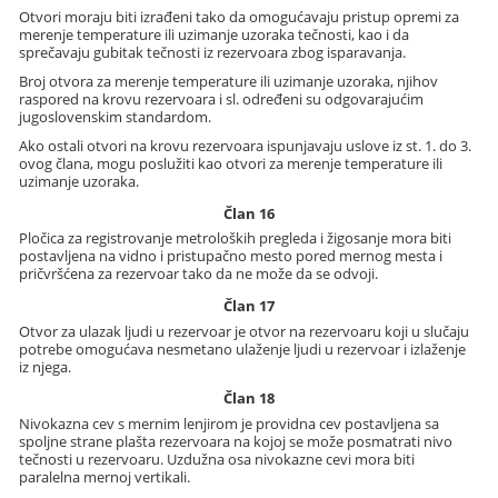
Otvori moraju biti izrađeni tako da omogućavaju pristup opremi za
merenje temperature ili uzimanje uzoraka tečnosti, kao i da
sprečavaju gubitak tečnosti iz rezervoara zbog isparavanja.
Broj otvora za merenje temperature ili uzimanje uzoraka, njihov
raspored na krovu rezervoara i sl. određeni su odgovarajućim
jugoslovenskim standardom.
Ako ostali otvori na krovu rezervoara ispunjavaju uslove iz st. 1. do 3.
ovog člana, mogu poslužiti kao otvori za merenje temperature ili
uzimanje uzoraka.
Član 16
Pločica za registrovanje metroloških pregleda i žigosanje mora biti
postavljena na vidno i pristupačno mesto pored mernog mesta i
pričvršćena za rezervoar tako da ne može da se odvoji.
Član 17
Otvor za ulazak ljudi u rezervoar je otvor na rezervoaru koji u slučaju
potrebe omogućava nesmetano ulaženje ljudi u rezervoar i izlaženje
iz njega.
Član 18
Nivokazna cev s mernim lenjirom je providna cev postavljena sa
spoljne strane plašta rezervoara na kojoj se može posmatrati nivo
tečnosti u rezervoaru. Uzdužna osa nivokazne cevi mora biti
paralelna mernoj vertikali.