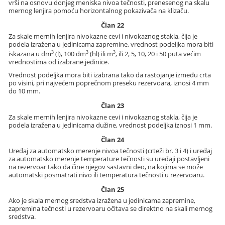
vrši na osnovu donjeg meniska nivoa tečnosti, prenesenog na skalu
mernog lenjira pomoću horizontalnog pokazivača na klizaču.
Član 22
Za skale mernih lenjira nivokazne cevi i nivokaznog stakla, čija je
podela izražena u jedinicama zapremine, vrednost podeljka mora biti
3
3
3
iskazana u dm
(l), 100 dm
(hl) ili m
, ili 2, 5, 10, 20 i 50 puta većim
vrednostima od izabrane jedinice.
Vrednost podeljka mora biti izabrana tako da rastojanje između crta
po visini, pri najvećem poprečnom preseku rezervoara, iznosi 4 mm
do 10 mm.
Član 23
Za skale mernih lenjira nivokazne cevi i nivokaznog stakla, čija je
podela izražena u jedinicama dužine, vrednost podeljka iznosi 1 mm.
Član 24
Uređaj za automatsko merenje nivoa tečnosti (crteži br. 3 i 4) i uređaj
za automatsko merenje temperature tečnosti su uređaji postavljeni
na rezervoar tako da čine njegov sastavni deo, na kojima se može
automatski posmatrati nivo ili temperatura tečnosti u rezervoaru.
Član 25
Ako je skala mernog sredstva izražena u jedinicama zapremine,
zapremina tečnosti u rezervoaru očitava se direktno na skali mernog
sredstva.