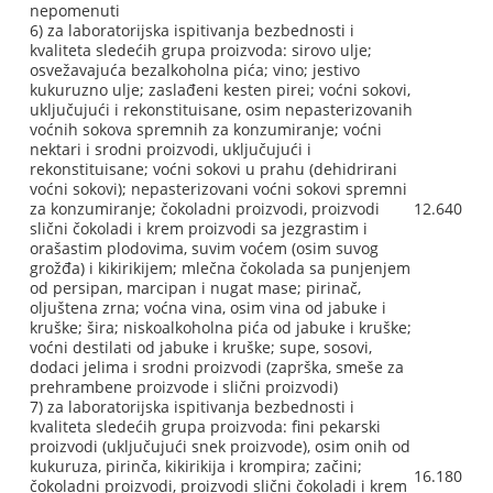
nepomenuti
6) za laboratorijska ispitivanja bezbednosti i
kvaliteta sledećih grupa proizvoda: sirovo ulje;
osvežavajuća bezalkoholna pića; vino; jestivo
kukuruzno ulje; zaslađeni kesten pirei; voćni sokovi,
uključujući i rekonstituisane, osim nepasterizovanih
voćnih sokova spremnih za konzumiranje; voćni
nektari i srodni proizvodi, uključujući i
rekonstituisane; voćni sokovi u prahu (dehidrirani
voćni sokovi); nepasterizovani voćni sokovi spremni
za konzumiranje; čokoladni proizvodi, proizvodi
12.640
slični čokoladi i krem proizvodi sa jezgrastim i
orašastim plodovima, suvim voćem (osim suvog
grožđa) i kikirikijem; mlečna čokolada sa punjenjem
od persipan, marcipan i nugat mase; pirinač,
oljuštena zrna; voćna vina, osim vina od jabuke i
kruške; šira; niskoalkoholna pića od jabuke i kruške;
voćni destilati od jabuke i kruške; supe, sosovi,
dodaci jelima i srodni proizvodi (zaprška, smeše za
prehrambene proizvode i slični proizvodi)
7) za laboratorijska ispitivanja bezbednosti i
kvaliteta sledećih grupa proizvoda: fini pekarski
proizvodi (uključujući snek proizvode), osim onih od
kukuruza, pirinča, kikirikija i krompira; začini;
16.180
čokoladni proizvodi, proizvodi slični čokoladi i krem