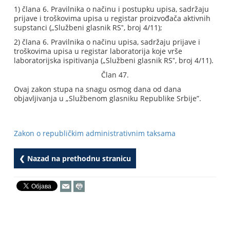
1) člana 6. Pravilnika o načinu i postupku upisa, sadržaju
prijave i troškovima upisa u registar proizvođača aktivnih
supstanci („Službeni glasnik RSˮ, broj 4/11);
2) člana 6. Pravilnika o načinu upisa, sadržaju prijave i
troškovima upisa u registar laboratorija koje vrše
laboratorijska ispitivanja („Službeni glasnik RSˮ, broj 4/11).
Član 47.
Ovaj zakon stupa na snagu osmog dana od dana
objavljivanja u „Službenom glasniku Republike Srbije”.
Zakon o republičkim administrativnim taksama
❮ Nazad na prethodnu stranicu