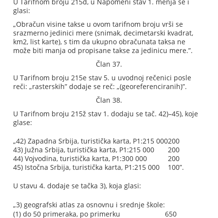
U Tarifnom broju 215đ, u Napomeni stav 1. menja se i
glasi:
„Obračun visine takse u ovom tarifnom broju vrši se
srazmerno jedinici mere (snimak, decimetarski kvadrat,
km2, list karte), s tim da ukupno obračunata taksa ne
može biti manja od propisane takse za jedinicu mere.”.
Član 37.
U Tarifnom broju 215e stav 5. u uvodnoj rečenici posle
reči: „rasterskih” dodaje se reč: „(georeferenciranih)”.
Član 38.
U Tarifnom broju 215ž stav 1. dodaju se tač. 42)–45), koje
glase:
„42) Zapadna Srbija, turistička karta, P1:215 000
200
43) Južna Srbija, turistička karta, P1:215 000
200
44) Vojvodina, turistička karta, P1:300 000
200
45) Istočna Srbija, turistička karta, P1:215 000
100”.
U stavu 4. dodaje se tačka 3), koja glasi:
„3) geografski atlas za osnovnu i srednje škole:
(1) do 50 primeraka, po primerku
650