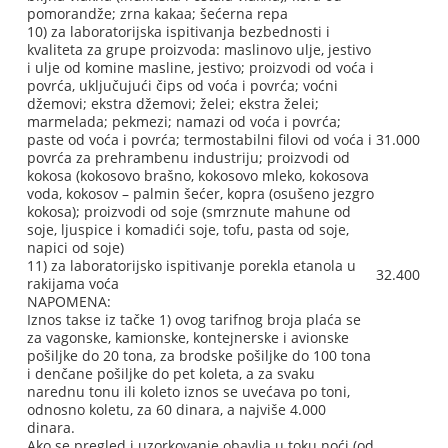
pomorandže; zrna kakaa; šećerna repa
10) za laboratorijska ispitivanja bezbednosti i
kvaliteta za grupe proizvoda: maslinovo ulje, jestivo
i ulje od komine masline, jestivo; proizvodi od voća i
povrća, uključujući čips od voća i povrća; voćni
džemovi; ekstra džemovi; želei; ekstra želei;
marmelada; pekmezi; namazi od voća i povrća;
paste od voća i povrća; termostabilni filovi od voća i
31.000
povrća za prehrambenu industriju; proizvodi od
kokosa (kokosovo brašno, kokosovo mleko, kokosova
voda, kokosov – palmin šećer, kopra (osušeno jezgro
kokosa); proizvodi od soje (smrznute mahune od
soje, ljuspice i komadići soje, tofu, pasta od soje,
napici od soje)
11) za laboratorijsko ispitivanje porekla etanola u
32.400
rakijama voća
NAPOMENA:
Iznos takse iz tačke 1) ovog tarifnog broja plaća se
za vagonske, kamionske, kontejnerske i avionske
pošiljke do 20 tona, za brodske pošiljke do 100 tona
i denčane pošiljke do pet koleta, a za svaku
narednu tonu ili koleto iznos se uvećava po toni,
odnosno koletu, za 60 dinara, a najviše 4.000
dinara.
Ako se pregled i uzorkovanje obavlja u toku noći (od