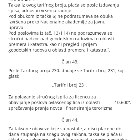
Taksa iz ovog tarifnog broja, plaća se posle izdavanja
spisa, odnosno vršenja radnje.
Pod obukom iz tačke 6) ne podrazumeva se obuka
izvršena preko Nacionalne akademije za javnu
upravu.
Pod poslovima iz tač. 13) i 14) ne podrazumeva se
stručni nadzor nad geodetskim radovima u oblasti
premera i katastra, kao ni pregled i prijem
geodetskih radova u oblasti premera i katastra.”.
Član 43.
Posle Tarifnog broja 230. dodaje se Tarifni broj 231, koji
glasi:
„Tarifni broj 231.
Za polaganje stručnog ispita za licencu za
obavljanje poslova ovlašćenog lica iz oblasti
10.600”.
sprečavanja pranja novca i finansiranja terorizma
Član 44.
Za taksene obaveze koje su nastale, a nisu plaćene do
dana stupanja na snagu ovog zakona, taksa se plaća u
skladu sa zakonom koji je bio na snazi u vreme nastanka