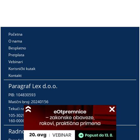
Početna
O nama
Besplatno
Pretplata
Vebinari
Korisnički kutak
Kontakt
Paragraf Lex d.o.o.
PIB: 104830593
Matični broj: 20240156
Tekući račun:
105-3029346-18
160-0000000380290-23
Radno vreme: