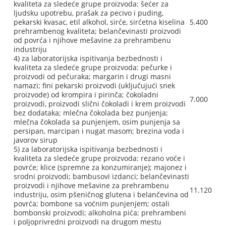
kvaliteta za sledeće grupe proizvoda: šećer za
ljudsku upotrebu, prašak za pecivo i puding,
pekarski kvasac, etil alkohol, sirće, sirćetna kiselina
5.400
prehrambenog kvaliteta; belančevinasti proizvodi
od povrća i njihove mešavine za prehrambenu
industriju
4) za laboratorijska ispitivanja bezbednosti i
kvaliteta za sledeće grupe proizvoda: pečurke i
proizvodi od pečuraka; margarin i drugi masni
namazi; fini pekarski proizvodi (uključujući snek
proizvode) od krompira i pirinča; čokoladni
7.000
proizvodi, proizvodi slični čokoladi i krem proizvodi
bez dodataka; mlečna čokolada bez punjenja;
mlečna čokolada sa punjenjem, osim punjenja sa
persipan, marcipan i nugat masom; brezina voda i
javorov sirup
5) za laboratorijska ispitivanja bezbednosti i
kvaliteta za sledeće grupe proizvoda: rezano voće i
povrće; klice (spremne za konzumiranje); majonez i
srodni proizvodi; bambusovi izdanci; belančevinasti
proizvodi i njihove mešavine za prehrambenu
11.120
industriju, osim pšeničnog glutena i belančevina od
povrća; bombone sa voćnim punjenjem; ostali
bombonski proizvodi; alkoholna pića; prehrambeni
i poljoprivredni proizvodi na drugom mestu