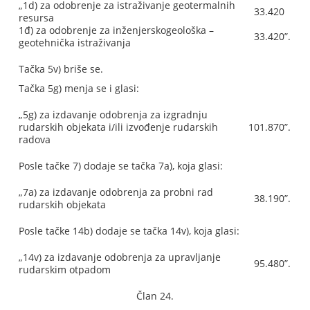
„1d) za odobrenje za istraživanje geotermalnih
33.420
resursa
1đ) za odobrenje za inženjerskogeološka –
33.420”.
geotehnička istraživanja
Tačka 5v) briše se.
Tačka 5g) menja se i glasi:
„5g) za izdavanje odobrenja za izgradnju
rudarskih objekata i/ili izvođenje rudarskih
101.870”.
radova
Posle tačke 7) dodaje se tačka 7a), koja glasi:
„7a) za izdavanje odobrenja za probni rad
38.190”.
rudarskih objekata
Posle tačke 14b) dodaje se tačka 14v), koja glasi:
„14v) za izdavanje odobrenja za upravljanje
95.480”.
rudarskim otpadom
Član 24.