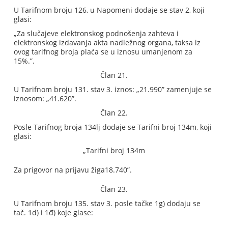
U Tarifnom broju 126, u Napomeni dodaje se stav 2, koji
glasi:
„Za slučajeve elektronskog podnošenja zahteva i
elektronskog izdavanja akta nadležnog organa, taksa iz
ovog tarifnog broja plaća se u iznosu umanjenom za
15%.”.
Član 21.
U Tarifnom broju 131. stav 3. iznos: „21.990” zamenjuje se
iznosom: „41.620”.
Član 22.
Posle Tarifnog broja 134lj dodaje se Tarifni broj 134m, koji
glasi:
„Tarifni broj 134m
Za prigovor na prijavu žiga
18.740”.
Član 23.
U Tarifnom broju 135. stav 3. posle tačke 1g) dodaju se
tač. 1d) i 1đ) koje glase: