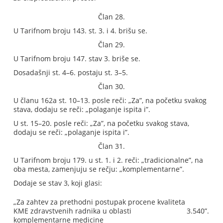
Član 28.
U Tarifnom broju 143. st. 3. i 4. brišu se.
Član 29.
U Tarifnom broju 147. stav 3. briše se.
Dosadašnji st. 4–6. postaju st. 3–5.
Član 30.
U članu 162a st. 10–13. posle reči: „Za”, na početku svakog
stava, dodaju se reči: „polaganje ispita i”.
U st. 15–20. posle reči: „Za”, na početku svakog stava,
dodaju se reči: „polaganje ispita i”.
Član 31.
U Tarifnom broju 179. u st. 1. i 2. reči: „tradicionalne”, na
oba mesta, zamenjuju se rečju: „komplementarne”.
Dodaje se stav 3, koji glasi:
„Za zahtev za prethodni postupak procene kvaliteta
KME zdravstvenih radnika u oblasti
3.540”.
komplementarne medicine