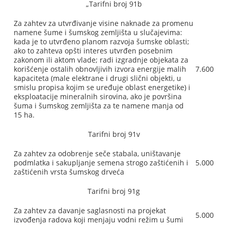
„Tarifni broj 91b
Za zahtev za utvrđivanje visine naknade za promenu
namene šume i šumskog zemljišta u slučajevima:
kada je to utvrđeno planom razvoja šumske oblasti;
ako to zahteva opšti interes utvrđen posebnim
zakonom ili aktom vlade; radi izgradnje objekata za
korišćenje ostalih obnovljivih izvora energije malih
7.600
kapaciteta (male elektrane i drugi slični objekti, u
smislu propisa kojim se uređuje oblast energetike) i
eksploatacije mineralnih sirovina, ako je površina
šuma i šumskog zemljišta za te namene manja od
15 ha.
Tarifni broj 91v
Za zahtev za odobrenje seče stabala, uništavanje
podmlatka i sakupljanje semena strogo zaštićenih i
5.000
zaštićenih vrsta šumskog drveća
Tarifni broj 91g
Za zahtev za davanje saglasnosti na projekat
5.000
izvođenja radova koji menjaju vodni režim u šumi