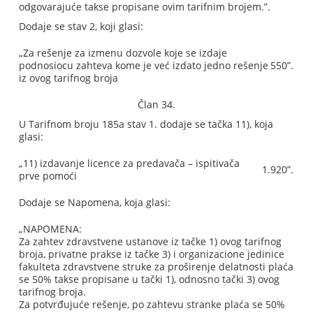
odgovarajuće takse propisane ovim tarifnim brojem.”.
Dodaje se stav 2, koji glasi:
„Za rešenje za izmenu dozvole koje se izdaje
podnosiocu zahteva kome je već izdato jedno rešenje
550”.
iz ovog tarifnog broja
Član 34.
U Tarifnom broju 185a stav 1. dodaje se tačka 11), koja
glasi:
„11) izdavanje licence za predavača – ispitivača
1.920”.
prve pomoći
Dodaje se Napomena, koja glasi:
„NAPOMENA:
Za zahtev zdravstvene ustanove iz tačke 1) ovog tarifnog
broja, privatne prakse iz tačke 3) i organizacione jedinice
fakulteta zdravstvene struke za proširenje delatnosti plaća
se 50% takse propisane u tački 1), odnosno tački 3) ovog
tarifnog broja.
Za potvrđujuće rešenje, po zahtevu stranke plaća se 50%