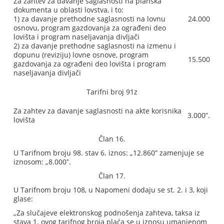
Za zahtev za davanje saglasnosti na planska
dokumenta u oblasti lovstva, i to:
1) za davanje prethodne saglasnosti na lovnu
24.000
osnovu, program gazdovanja za ograđeni deo
lovišta i program naseljavanja divljači
2) za davanje prethodne saglasnosti na izmenu i
dopunu (reviziju) lovne osnove, program
15.500
gazdovanja za ograđeni deo lovišta i program
naseljavanja divljači
Tarifni broj 91z
Za zahtev za davanje saglasnosti na akte korisnika
3.000”.
lovišta
Član 16.
U Tarifnom broju 98. stav 6. iznos: „12.860” zamenjuje se
iznosom: „8.000ˮ.
Član 17.
U Tarifnom broju 108, u Napomeni dodaju se st. 2. i 3, koji
glase:
„Za slučajeve elektronskog podnošenja zahteva, taksa iz
stava 1. ovog tarifnog broja plaća se u iznosu umanjenom