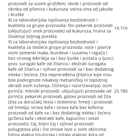
proizvodi sa suvim grožđem; skrob i proizvodi od
skroba od pšenice i kukuruza; voćna vina od jabuke
i kruške
8) za laboratorijska ispitivanja bezbednosti i
kvaliteta za grupe proizvoda: fini pekarski proizvodi
19.710
(uključujući snek proizvode) od kukuruza, hrana za
životinje biljnog porekla
9) za laboratorijska ispitivanja bezbednosti i
kvaliteta za sledeće grupe proizvoda: voće i povrće
osim semenki maka, bundeve i susama i rogača i
bez sirovog kikirikija sa i bez ljuske i pistaća u ljusci;
pivo; surogati kafe od žitarica i ekstrati surogata
kafe od žitarica i njihovi proizvodi sa i bez dodatnog
mleka i šećera; žita neprerađena (žitarice koje nisu
bile podvrgnute nikakvoj mehaničkoj ni toplotnoj
obradi osim sušenja, čišćenja i razvrstavanja), osim
pirinča; mlinski proizvodi, uključujući proizvode od
25.780
pirinča; pekarski proizvodi, gotovi proizvodi od žita
(žita za doručak), testa i testenine; hmelj i proizvodi
od hmelja; sirova kafa i sirova kafa bez kofeina;
proizvodi od kafe sa i bez dodatnog mleka i šećera
(pržena kafa i ekstrakti kafe, kapućino i ostali
proizvodi); čaj, biljni čaj i njihovi proizvodi;
polugotova jela i list vinove loze u svim oblicima;
biljna vlakna (inulinska i ostala vlakna); kora od