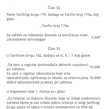
Član 32.
Posle Tarifnog broja 179. dodaje se Tarifni broj 179a, koji
glasi:
„Tarifni broj 179a
Za zahtev za izdavanje dozvola za korišćenje nove
3.540”.
zdravstvene tehnologije
Član 33.
U Tarifnom broju 182. dodaju se st. 6. i 7, koji glase:
„Za upis u registar proizvođača aktivnih supstanci,
10.000
po zahtevu
Za upis u registar laboratorija koje vrše
laboratorijska ispitivanja (u skladu sa smernicama
10.000”.
dobre laboratorijske prakse), po zahtevu
U Napomeni stav 1. menja se i glasi:
„Za rešenje za dopunu dozvole, koje se izdaje podnosiocu
zahteva kome je već izdato jedno rešenje iz ovog tarifnog
broja, plaća se taksa u iznosu umanjenom za 50% od