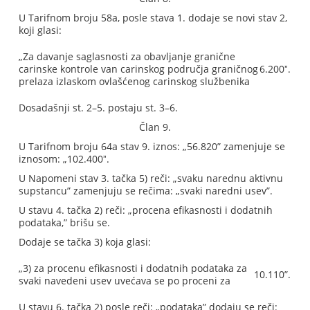
U Tarifnom broju 58a, posle stava 1. dodaje se novi stav 2,
koji glasi:
„Za davanje saglasnosti za obavljanje granične
carinske kontrole van carinskog područja graničnog
6.200ˮ.
prelaza izlaskom ovlašćenog carinskog službenika
Dosadašnji st. 2–5. postaju st. 3–6.
Član 9.
U Tarifnom broju 64a stav 9. iznos: „56.820” zamenjuje se
iznosom: „102.400ˮ.
U Napomeni stav 3. tačka 5) reči: „svaku narednu aktivnu
supstancu” zamenjuju se rečima: „svaki naredni usev”.
U stavu 4. tačka 2) reči: „procena efikasnosti i dodatnih
podataka,” brišu se.
Dodaje se tačka 3) koja glasi:
„3) za procenu efikasnosti i dodatnih podataka za
10.110”.
svaki navedeni usev uvećava se po proceni za
U stavu 6. tačka 2) posle reči: „podataka” dodaju se reči: