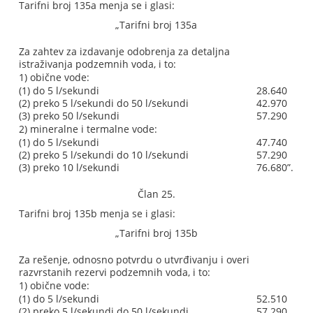
Tarifni broj 135a menja se i glasi:
„Tarifni broj 135a
Za zahtev za izdavanje odobrenja za detaljna
istraživanja podzemnih voda, i to:
1) obične vode:
(1) do 5 l/sekundi
28.640
(2) preko 5 l/sekundi do 50 l/sekundi
42.970
(3) preko 50 l/sekundi
57.290
2) mineralne i termalne vode:
(1) do 5 l/sekundi
47.740
(2) preko 5 l/sekundi do 10 l/sekundi
57.290
(3) preko 10 l/sekundi
76.680”.
Član 25.
Tarifni broj 135b menja se i glasi:
„Tarifni broj 135b
Za rešenje, odnosno potvrdu o utvrđivanju i overi
razvrstanih rezervi podzemnih voda, i to:
1) obične vode:
(1) do 5 l/sekundi
52.510
(2) preko 5 l/sekundi do 50 l/sekundi
57.290