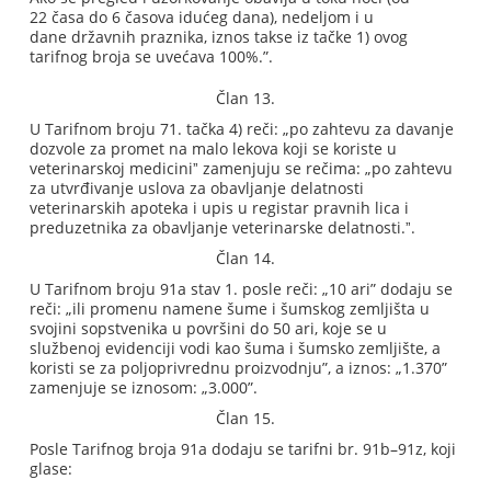
22 časa do 6 časova idućeg dana), nedeljom i u
dane državnih praznika, iznos takse iz tačke 1) ovog
tarifnog broja se uvećava 100%.”.
Član 13.
U Tarifnom broju 71. tačka 4) reči: „po zahtevu za davanje
dozvole za promet na malo lekova koji se koriste u
veterinarskoj mediciniˮ zamenjuju se rečima: „po zahtevu
za utvrđivanje uslova za obavljanje delatnosti
veterinarskih apoteka i upis u registar pravnih lica i
preduzetnika za obavljanje veterinarske delatnosti.ˮ.
Član 14.
U Tarifnom broju 91a stav 1. posle reči: „10 ari” dodaju se
reči: „ili promenu namene šume i šumskog zemljišta u
svojini sopstvenika u površini do 50 ari, koje se u
službenoj evidenciji vodi kao šuma i šumsko zemljište, a
koristi se za poljoprivrednu proizvodnju”, a iznos: „1.370”
zamenjuje se iznosom: „3.000”.
Član 15.
Posle Tarifnog broja 91a dodaju se tarifni br. 91b–91z, koji
glase: