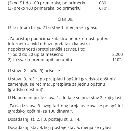
(2) od 51 do 100 primeraka, po primerku
630
(3) preko 100 primeraka, po primerku
610”.
Član 39.
U Tarifnom broju 215i stav 1. menja se i glasi:
„Za pristup podacima katastra nepokretnosti putem
interneta – uvid u bazu podataka katastra
nepokretnosti (pretplatnički servis), i to:
1) od 0 do 20 upita mesečno
2.200
2) za svaki naredni upit, po upitu
110”.
U stavu 2. tačka 9) briše se.
U stavu 3. reči: „po pretplati i opštini (gradskoj opštini)”
zamenjuju se rečima: „pretplata za jednu opštinu
(gradsku opštinu)”.
U Napomeni posle stava 1. dodaje se novi stav 2, koji glasi:
„Taksa iz stava 3. ovog tarifnog broja uvećava se po opštini
(gradskoj opštini) za 100 dinara.”.
Dosadašnji st. 2. i 3. postaju st. 3. i 4.
Dosadašnji stav 4, koji postaje stav 5, menja se i glasi: