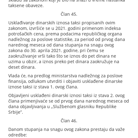
taksene obaveze.
Član 45.
Usklađivanje dinarskih iznosa taksi propisanih ovim
zakonom, izvršiće se u 2021. godini primenom indeksa
potrošačkih cena, prema podacima republičkog organa
nadležnog za poslove statistike, za period od prvog dana
narednog meseca od dana stupanja na snagu ovog
zakona do 30. aprila 2021. godine, pri čemu se
zaokruživanje vrši tako što se iznos do pet dinara ne
uzima u obzir, a iznos preko pet dinara zaokružuje na
deset dinara.
Vlada će, na predlog ministarstva nadležnog za poslove
finansija, odlukom utvrditi i objaviti usklađene dinarske
iznose taksi iz stava 1. ovog člana.
Objavljeni usklađeni dinarski iznosi taksi iz stava 2. ovog
člana primenjivaće se od prvog dana narednog meseca od
dana objavljivanja u „Službenom glasniku Republike
Srbije”.
Član 46.
Danom stupanja na snagu ovog zakona prestaju da važe
odredbe: