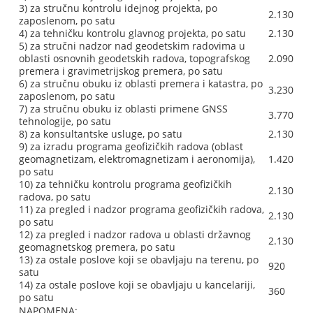
3) za stručnu kontrolu idejnog projekta, po
2.130
zaposlenom, po satu
4) za tehničku kontrolu glavnog projekta, po satu
2.130
5) za stručni nadzor nad geodetskim radovima u
oblasti osnovnih geodetskih radova, topografskog
2.090
premera i gravimetrijskog premera, po satu
6) za stručnu obuku iz oblasti premera i katastra, po
3.230
zaposlenom, po satu
7) za stručnu obuku iz oblasti primene GNSS
3.770
tehnologije, po satu
8) za konsultantske usluge, po satu
2.130
9) za izradu programa geofizičkih radova (oblast
geomagnetizam, elektromagnetizam i aeronomija),
1.420
po satu
10) za tehničku kontrolu programa geofizičkih
2.130
radova, po satu
11) za pregled i nadzor programa geofizičkih radova,
2.130
po satu
12) za pregled i nadzor radova u oblasti državnog
2.130
geomagnetskog premera, po satu
13) za ostale poslove koji se obavljaju na terenu, po
920
satu
14) za ostale poslove koji se obavljaju u kancelariji,
360
po satu
NAPOMENA: