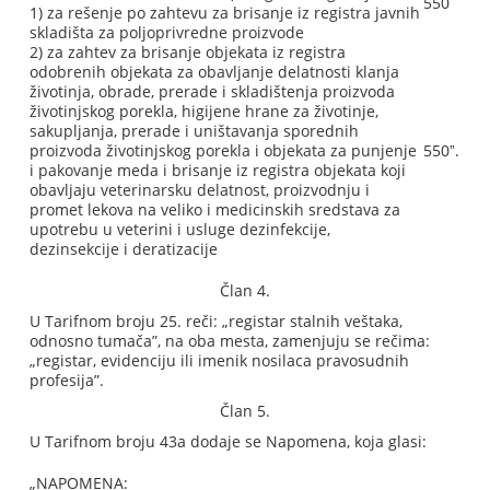
550
1) za rešenje po zahtevu za brisanje iz registra javnih
skladišta za poljoprivredne proizvode
2) za zahtev za brisanje objekata iz registra
odobrenih objekata za obavljanje delatnosti klanja
životinja, obrade, prerade i skladištenja proizvoda
životinjskog porekla, higijene hrane za životinje,
sakupljanja, prerade i uništavanja sporednih
proizvoda životinjskog porekla i objekata za punjenje
550ˮ.
i pakovanje meda i brisanje iz registra objekata koji
obavljaju veterinarsku delatnost, proizvodnju i
promet lekova na veliko i medicinskih sredstava za
upotrebu u veterini i usluge dezinfekcije,
dezinsekcije i deratizacije
Član 4.
U Tarifnom broju 25. reči: „registar stalnih veštaka,
odnosno tumača”, na oba mesta, zamenjuju se rečima:
„registar, evidenciju ili imenik nosilaca pravosudnih
profesija”.
Član 5.
U Tarifnom broju 43a dodaje se Napomena, koja glasi:
„NAPOMENA: