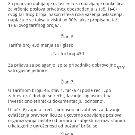
Za ponovno dobijanje ovlašćenja za obavljanje obuke lica
za vršenje poslova privatnog obezbeđenja iz tač. 1)–6)
ovog tarifnog broja, nakon isteka roka važenja ovlašćenja,
naplaćuje se taksa u visini od 30% takse propisane tač.
1)–6) ovog tarifnog broja.ˮ.
Član 6.
Tarifni broj 43đ menja se i glasi:
„Tarifni broj 43đ
Za prijavu za polaganje ispita pripadnika dobrovoljne
320ˮ.
vatrogasne jedinice
Član 7.
U Tarifnom broju 46. stav 1. tačka 4) posle reči: „po
zahtevu za” dodaju se reči: „davanje saglasnosti na
investiciono-tehničku dokumentaciju, odnosno”.
U tački 6) zapeta i reči: „odnosno po zahtevu za davanje
ovlašćenja pravnom licu za ugovorno obavljanje poslova
organizovanja zaštite od požara u subjektima razvrstanim
u kategorije ugroženosti od požara” brišu se.
Član 8.