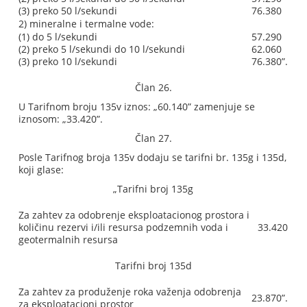
(3) preko 50 l/sekundi
76.380
2) mineralne i termalne vode:
(1) do 5 l/sekundi
57.290
(2) preko 5 l/sekundi do 10 l/sekundi
62.060
(3) preko 10 l/sekundi
76.380”.
Član 26.
U Tarifnom broju 135v iznos: „60.140” zamenjuje se
iznosom: „33.420”.
Član 27.
Posle Tarifnog broja 135v dodaju se tarifni br. 135g i 135d,
koji glase:
„Tarifni broj 135g
Za zahtev za odobrenje eksploatacionog prostora i
količinu rezervi i/ili resursa podzemnih voda i
33.420
geotermalnih resursa
Tarifni broj 135d
Za zahtev za produženje roka važenja odobrenja
23.870”.
za eksploatacioni prostor