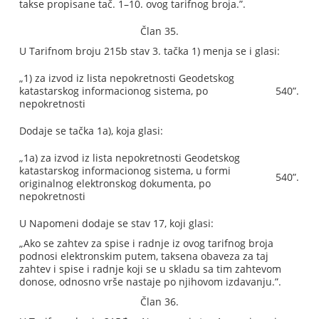
takse propisane tač. 1–10. ovog tarifnog broja.”.
Član 35.
U Tarifnom broju 215b stav 3. tačka 1) menja se i glasi:
„1) za izvod iz lista nepokretnosti Geodetskog
katastarskog informacionog sistema, po
540”.
nepokretnosti
Dodaje se tačka 1a), koja glasi:
„1a) za izvod iz lista nepokretnosti Geodetskog
katastarskog informacionog sistema, u formi
540”.
originalnog elektronskog dokumenta, po
nepokretnosti
U Napomeni dodaje se stav 17, koji glasi:
„Ako se zahtev za spise i radnje iz ovog tarifnog broja
podnosi elektronskim putem, taksena obaveza za taj
zahtev i spise i radnje koji se u skladu sa tim zahtevom
donose, odnosno vrše nastaje po njihovom izdavanju.”.
Član 36.