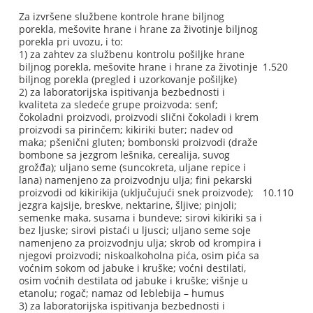
Za izvršene službene kontrole hrane biljnog
porekla, mešovite hrane i hrane za životinje biljnog
porekla pri uvozu, i to:
1) za zahtev za službenu kontrolu pošiljke hrane
biljnog porekla, mešovite hrane i hrane za životinje
1.520
biljnog porekla (pregled i uzorkovanje pošiljke)
2) za laboratorijska ispitivanja bezbednosti i
kvaliteta za sledeće grupe proizvoda: senf;
čokoladni proizvodi, proizvodi slični čokoladi i krem
proizvodi sa pirinčem; kikiriki buter; nadev od
maka; pšenični gluten; bombonski proizvodi (draže
bombone sa jezgrom lešnika, cerealija, suvog
grožđa); uljano seme (suncokreta, uljane repice i
lana) namenjeno za proizvodnju ulja; fini pekarski
proizvodi od kikirikija (uključujući snek proizvode);
10.110
jezgra kajsije, breskve, nektarine, šljive; pinjoli;
semenke maka, susama i bundeve; sirovi kikiriki sa i
bez ljuske; sirovi pistaći u ljusci; uljano seme soje
namenjeno za proizvodnju ulja; skrob od krompira i
njegovi proizvodi; niskoalkoholna pića, osim pića sa
voćnim sokom od jabuke i kruške; voćni destilati,
osim voćnih destilata od jabuke i kruške; višnje u
etanolu; rogač; namaz od leblebija – humus
3) za laboratorijska ispitivanja bezbednosti i