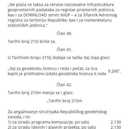
„Ne plaća se taksa za servise nacionalne infrastrukture
geoprostornih podataka za registar prostornih jedinica,
kao i za DOWNLOAD servis NIGP – a za šifarnik Adresnog
registra za teritoriju Republike, kao i za nomenklaturu
statističkih jedinica.”.
Član 40.
Tarifni broj 215l briše se.
Član 41.
U Tarifnom broju 215lj dodaje se tačka 3a), koja glasi:
„3a) za geodetsku licencu I reda i pečat, za lica
9.260”.
kojim je prethodno izdata geodetska licenca II reda
Član 42.
Tarifni broj 215m menja se i glasi:
„Tarifni broj 215m
Za angažovanje stručnjaka Republičkog geodetskog
zavoda, i to:
1) za izradu programa komasacije, po satu
2.130
2) za izradu idejnih i glavnih projekta, po satu
2.130