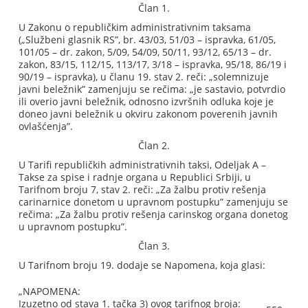
Član 1.
U Zakonu o republičkim administrativnim taksama
(„Službeni glasnik RS”, br. 43/03, 51/03 – ispravka, 61/05,
101/05 – dr. zakon, 5/09, 54/09, 50/11, 93/12, 65/13 – dr.
zakon, 83/15, 112/15, 113/17, 3/18 – ispravka, 95/18, 86/19 i
90/19 – ispravka), u članu 19. stav 2. reči: „solemnizuje
javni beležnik” zamenjuju se rečima: „je sastavio, potvrdio
ili overio javni beležnik, odnosno izvršnih odluka koje je
doneo javni beležnik u okviru zakonom poverenih javnih
ovlašćenja”.
Član 2.
U Tarifi republičkih administrativnih taksi, Odeljak A –
Takse za spise i radnje organa u Republici Srbiji, u
Tarifnom broju 7, stav 2. reči: „Za žalbu protiv rešenja
carinarnice donetom u upravnom postupku” zamenjuju se
rečima: „Za žalbu protiv rešenja carinskog organa donetog
u upravnom postupku”.
Član 3.
U Tarifnom broju 19. dodaje se Napomena, koja glasi:
„NAPOMENA:
Izuzetno od stava 1. tačka 3) ovog tarifnog broja: