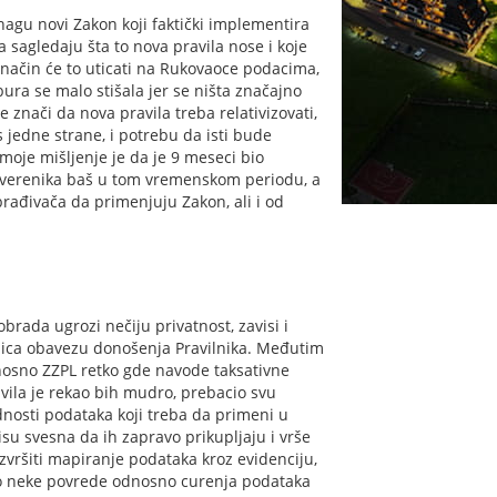
nagu novi Zakon koji faktički implementira
 sagledaju šta to nova pravila nose i koje
način će to uticati na Rukovaoce podacima,
ura se malo stišala jer se ništa značajno
 znači da nova pravila treba relativizovati,
 jedne strane, i potrebu da isti bude
moje mišljenje je da je 9 meseci bio
overenika baš u tom vremenskom periodu, a
brađivača da primenjuju Zakon, ali i od
rada ugrozi nečiju privatnost, zavisi i
lica obavezu donošenja Pravilnika. Međutim
nosno ZZPL retko gde navode taksativne
avila je rekao bih mudro, prebacio svu
nosti podataka koji treba da primeni u
isu svesna da ih zapravo prikupljaju i vrše
zvršiti mapiranje podataka kroz evidenciju,
e do neke povrede odnosno curenja podataka