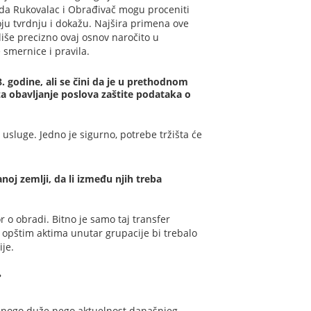
 da Rukovalac i Obrađivač mogu proceniti
voju tvrdnju i dokažu. Najšira primena ove
iše precizno ovaj osnov naročito u
smernice i pravila.
 godine, ali se čini da je u prethodnom
 za obavljanje poslova zaštite podataka o
usluge. Jedno je sigurno, potrebe tržišta će
oj zemlji, da li između njih treba
 o obradi. Bitno je samo taj transfer
, opštim aktima unutar grupacije bi trebalo
ije.
?
o. Mnogo duže nego aktuelnost današnjeg