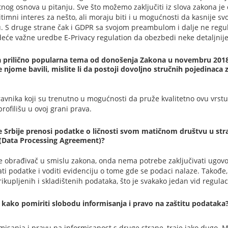
nog osnova u pitanju. Sve što možemo zaključiti iz slova zakona je
gitimni interes za nešto, ali moraju biti i u mogućnosti da kasnije s
u. S druge strane čak i GDPR sa svojom preambulom i dalje ne regul
eće važne uredbe E-Privacy regulation da obezbedi neke detaljnije 
ala prilično popularna tema od donošenja Zakona u novembru 2018.
 njome bavili, mislite li da postoji dovoljno stručnih pojedinaca
avnika koji su trenutno u mogućnosti da pruže kvalitetno ovu vrstu 
rofilišu u ovoj grani prava.
 Srbije prenosi podatke o ličnosti svom matičnom društvu u stran
 (Data Processing Agreement)?
je obrađivač u smislu zakona, onda nema potrebe zaključivati ugovor
ati podatke i voditi evidenciju o tome gde se podaci nalaze. Takođe
ikupljenih i skladištenih podataka, što je svakako jedan vid regulac
 kako pomiriti slobodu informisanja i pravo na zaštitu podataka
formisanja i pravu na informisanost s druge strane, traje jako dug