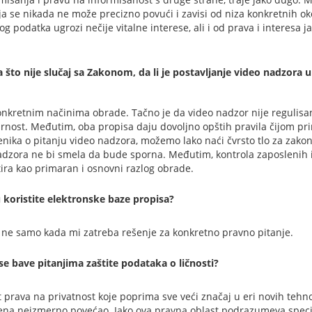
nija se nikada ne može precizno povući i zavisi od niza konkretnih o
og podatka ugrozi nečije vitalne interese, ali i od prava i interes
 što nije slučaj sa Zakonom, da li je postavljanje video nadzora u
 konkretnim načinima obrade. Tačno je da video nadzor nije regulisa
rnost. Međutim, oba propisa daju dovoljno opštih pravila čijom p
ika o pitanju video nadzora, možemo lako naći čvrsto tlo za zakon
nadzora ne bi smela da bude sporna. Međutim, kontrola zaposlenih 
tira kao primaran i osnovni razlog obrade.
oristite elektronske baze propisa?
a ne samo kada mi zatreba rešenje za konkretno pravno pitanje.
se bave pitanjima zaštite podataka o ličnosti?
 prava na privatnost koje poprima sve veći značaj u eri novih tehno
ređena neizmerno povećao. Iako ova pravna oblast podrazumeva specij