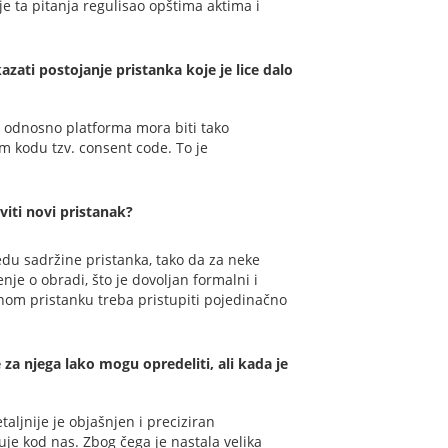
i je ta pitanja regulisao opštima aktima i
ati postojanje pristanka koje je lice dalo
jt odnosno platforma mora biti tako
m kodu tzv. consent code. To je
viti novi pristanak?
edu sadržine pristanka, tako da za neke
nje o obradi, što je dovoljan formalni i
nom pristanku treba pristupiti pojedinačno
 za njega lako mogu opredeliti, ali kada je
aljnije je objašnjen i preciziran
je kod nas. Zbog čega je nastala velika