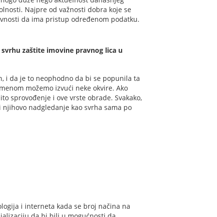
kolnosti. Najpre od važnosti dobra koje se
a javnosti da ima pristup određenom podatku.
 svrhu zaštite imovine pravnog lica u
n, i da je to neophodno da bi se popunila ta
rimenom možemo izvući neke okvire. Ako
ito sprovođenje i ove vrste obrade. Svakako,
i njihovo nadgledanje kao svrha sama po
logija i interneta kada se broj načina na
alizaciju da bi bili u mogućnosti da