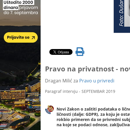
Pravo na privatnost - nov
Dragan Milić za
Pravo u privredi
Paragraf intervju - SEPTEMBAR 2019
Novi Zakon o zaštiti podataka o lično
ličnosti (dalje: GDPR), za koju je ost
rokbio primeren da se privredni su
na koje se podaci odnose, zaključiv