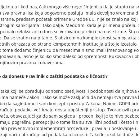
djeknula i kod nas, čak mnogo više nego činjenica da je stupio na s
su sva pravna lica koja odgovorno posluju imala dovoljno vremena da
 strane, predsam početak primene Uredbe EU, nije se znalo na koji 
rogim sankcijama i tako dalje. Međutim, kada je primena počela, b
 pomalo relaksirani odnos se verovatno prelio i na naše firme. Što ne
jno. Da se vratim na pitanje. S obzirom na kompleksnost samog akta s
nih obrazaca od strane kompetentnih institucija a što je izostalo, 
Ako tome dodamo činjenicu da mesecima nismo imali imenovanog P
lagođavanja, jasno je koliko smo daleko od spremnosti Rukovaoca i o
 i njihovim pravima i obavezama.
lo da donesu Pravilnik o zaštiti podataka o ličnosti?
ka koji se obrađuju odnosno osetljivosti i podobnosti da njihova ob
ima nameće Zakon. Tako se može zaključiti da nemaju sva pravna 
treba da sagledamo i sam koncept i pristup Zakona. Naime, GDPR od
brađuju podatke, već imaju dosta uopšteniji pristup. Tvorac ovih pr
a, obavezujući ga da sam sagleda i proceni koji je to nivo bezbed
maju pogrešnu percepciju o tome šta su sve lični podaci i često i n
alo preventivno implementirati procedure i pravila u poslovanje i i
 na koji način obrađuje od podataka o ličnosti. Takođe, ukoliko dođ