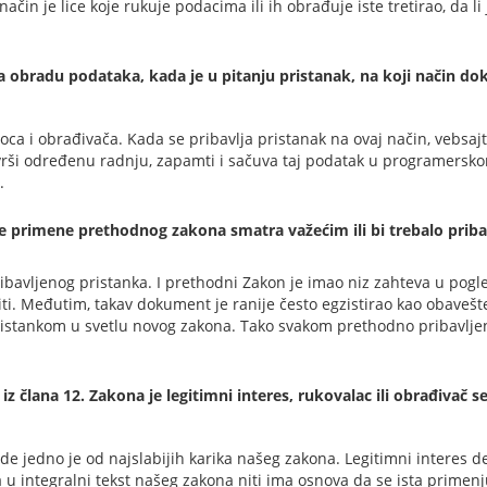
 način je lice koje rukuje podacima ili ih obrađuje iste tretirao, da l
bradu podataka, kada je u pitanju pristanak, na koji način dokaz
aoca i obrađivača. Kada se pribavlja pristanak na ovaj način, vebsa
rši određenu radnju, zapamti i sačuva taj podatak u programersko
.
eme primene prethodnog zakona smatra važećim ili bi trebalo priba
ibavljenog pristanka. I prethodni Zakon je imao niz zahteva u pogl
iti. Međutim, takav dokument je ranije često egzistirao kao obavešte
ristankom u svetlu novog zakona. Tako svakom prethodno pribavlje
 člana 12. Zakona je legitimni interes, rukovalac ili obrađivač se
e jedno je od najslabijih karika našeg zakona. Legitimni interes det
u integralni tekst našeg zakona niti ima osnova da se ista primenju