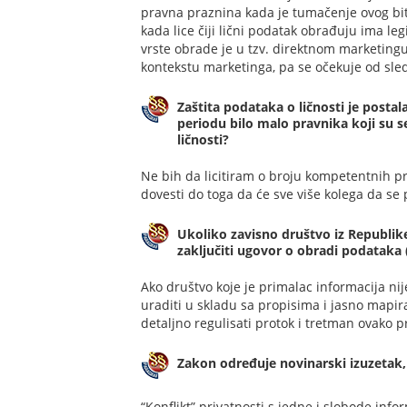
pravna praznina kada je tumačenje ovog bit
kada lice čiji lični podatak obrađuju ima le
vrste obrade je u tzv. direktnom marketing
kontekstu marketinga, pa se očekuje od sled
Zaštita podataka o ličnosti je post
periodu bilo malo pravnika koji su se
ličnosti?
Ne bih da licitiram o broju kompetentnih pr
dovesti do toga da će sve više kolega da se p
Ukoliko zavisno društvo iz Republike
zaključiti ugovor o obradi podataka
Ako društvo koje je primalac informacija ni
uraditi u skladu sa propisima i jasno mapir
detaljno regulisati protok i tretman ovako pr
Zakon određuje novinarski izuzetak,
“Konflikt” privatnosti s jedne i slobode in