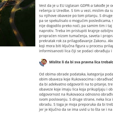
Vest da je u EU izglasan GDPR-a takođe je o
rešenja iz Uredbe. S tim u vezi, mislim da 
su njihove obaveze po tom pitanju. S druge
pa se spekulisalo o mogućim posledicama, st
nije dogodilo preko noći, pa samim tim i taj
naprotiv. Treba im pristupiti krajnje ozbil
propraćen nizom tumačenja, saveta i proprat
prekratak rok za prilagođavanje Zakonu. 
koji mora biti ključna figura u procesu pri
informisanosti lica čiji se podaci obrađuju
Mislite li da bi sva pravna lica treba
Od obima obrade podataka, kategorija podata
obim obaveza koje Rukovaocima i obrađivač
da bi adekvatno odgovorili na to pitanje, 
obaveze koje imaju lica koja prikupljaju i o
odgovornost na Rukovaoca odnosno obrađivač
svom poslovanju. S druge strane, neka lica i
obradu. S toga je moja preporuka da bi treb
jer je ključno da se ima uvid u to šta se i