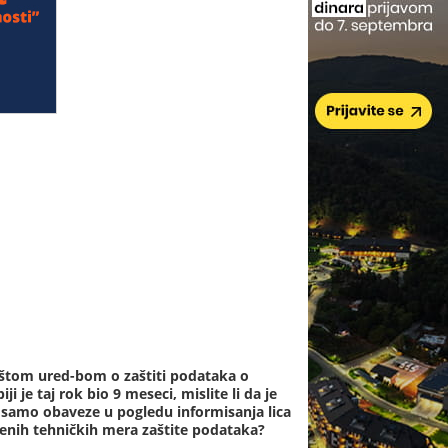
 Opštom ured-bom o zaštiti podataka o
 je taj rok bio 9 meseci, mislite li da je
 samo obaveze u pogledu informisanja lica
đenih tehničkih mera zaštite podataka?