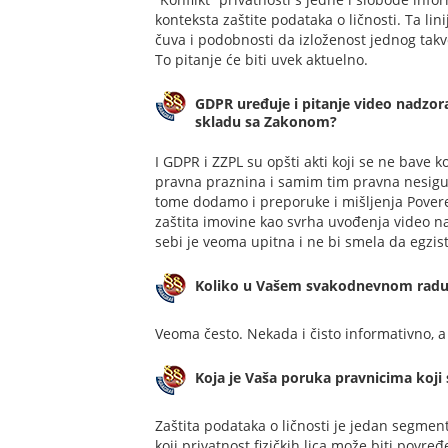
konteksta zaštite podataka o ličnosti. Ta li
čuva i podobnosti da izloženost jednog takv
To pitanje će biti uvek aktuelno.
GDPR uređuje i pitanje video nadzora
skladu sa Zakonom?
I GDPR i ZZPL su opšti akti koji se ne bave
pravna praznina i samim tim pravna nesigu
tome dodamo i preporuke i mišljenja Poveren
zaštita imovine kao svrha uvođenja video 
sebi je veoma upitna i ne bi smela da egzis
Koliko u Vašem svakodnevnom radu k
Veoma često. Nekada i čisto informativno, 
Koja je Vaša poruka pravnicima koji 
Zaštita podataka o ličnosti je jedan segment
koji privatnost fizičkih lica može biti pov