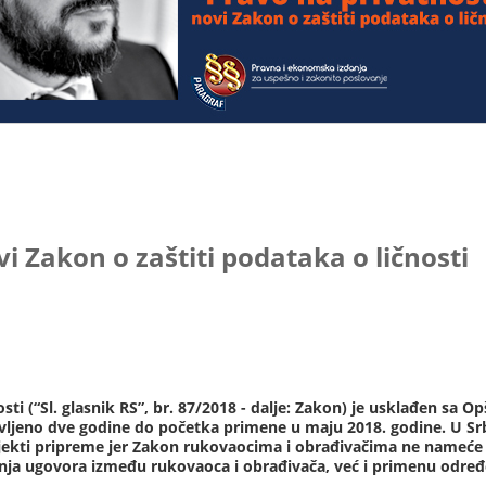
i Zakon o zaštiti podataka o ličnosti
sti (“Sl. glasnik RS”, br. 87/2018 - dalje: Zakon) je usklađen sa
avljeno dve godine do početka primene u maju 2018. godine. U Srbiji
bjekti pripreme jer Zakon rukovaocima i obrađivačima ne nameće
anja ugovora između rukovaoca i obrađivača, već i primenu odre