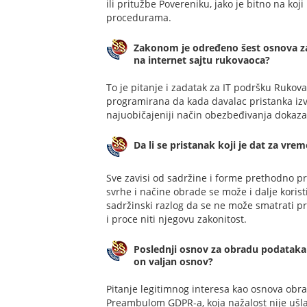
ili pritužbe Povereniku, jako je bitno na koji
procedurama.
Zakonom je određeno šest osnova za o
na internet sajtu rukovaoca?
To je pitanje i zadatak za IT podršku Rukov
programirana da kada davalac pristanka izv
najuobičajeniji način obezbeđivanja dokaza
Da li se pristanak koji je dat za vr
Sve zavisi od sadržine i forme prethodno pr
svrhe i načine obrade se može i dalje korist
sadržinski razlog da se ne može smatrati p
i proce niti njegovu zakonitost.
Poslednji osnov za obradu podataka iz
on valjan osnov?
Pitanje legitimnog interesa kao osnova obrad
Preambulom GDPR-a, koja nažalost nije ušla 