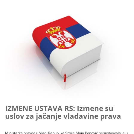
IZMENE USTAVA RS: Izmene su
uslov za jačanje vladavine prava
Ministarka pravde u Vladi Republike Srbije Maja Popović prisustvovala je u