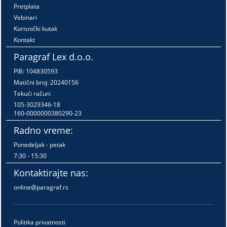
Pretplata
Vebinari
Korisnički kutak
Kontakt
Paragraf Lex d.o.o.
PIB: 104830593
Matični broj: 20240156
Tekući račun:
105-3029346-18
160-0000000380290-23
Radno vreme:
Ponedeljak - petak
7:30 - 15:30
Kontaktirajte nas:
online@paragraf.rs
Politika privatnosti