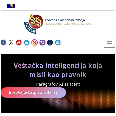
Veštačka inteligencija koja
misli kao pravnik
Paragrafov AI asistent
Isprobajte besplatno danas