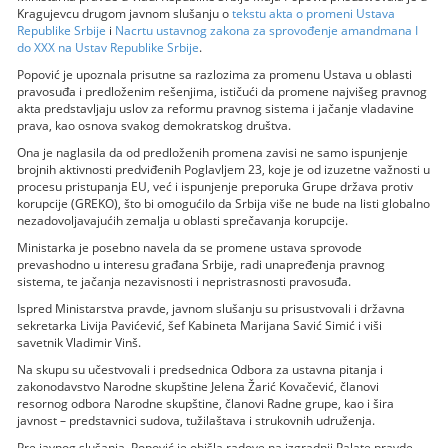
Kragujevcu drugom javnom slušanju o
tekstu akta o promeni Ustava
Republike Srbije
i
Nacrtu ustavnog zakona za sprovođenje amandmana I
do XXX na Ustav Republike Srbije
.
Popović je upoznala prisutne sa razlozima za promenu Ustava u oblasti
pravosuđa i predloženim rešenjima, ističući da promene najvišeg pravnog
akta predstavljaju uslov za reformu pravnog sistema i jačanje vladavine
prava, kao osnova svakog demokratskog društva.
Ona je naglasila da od predloženih promena zavisi ne samo ispunjenje
brojnih aktivnosti predviđenih Poglavljem 23, koje je od izuzetne važnosti u
procesu pristupanja EU, već i ispunjenje preporuka Grupe država protiv
korupcije (GREKO), što bi omogućilo da Srbija više ne bude na listi globalno
nezadovoljavajućih zemalja u oblasti sprečavanja korupcije.
Ministarka je posebno navela da se promene ustava sprovode
prevashodno u interesu građana Srbije, radi unapređenja pravnog
sistema, te jačanja nezavisnosti i nepristrasnosti pravosuđa.
Ispred Ministarstva pravde, javnom slušanju su prisustvovali i državna
sekretarka Livija Pavićević, šef Kabineta Marijana Savić Simić i viši
savetnik Vladimir Vinš.
Na skupu su učestvovali i predsednica Odbora za ustavna pitanja i
zakonodavstvo Narodne skupštine Jelena Žarić Kovačević, članovi
resornog odbora Narodne skupštine, članovi Radne grupe, kao i šira
javnost – predstavnici sudova, tužilaštava i strukovnih udruženja.
Pre javnog slušanja, Popović je obišla radove na izgradnji Palate pravde,