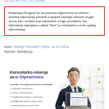
23/2023 od 19.01.2023.godine
.
Kompanija Paragraf Lex ne preuzima odgovornost za tačnost i
istinitost informacija prenetih iz spoljnih sadržaja odnosno drugih
izvora, kao i za štetu koja eventualno iz toga, proistekne. Sve
informacije objavljene u sekciji "Vesti" su namenjene u svrhu opšteg
informisanja.
Izvor:
Vebsajt Ponuđači Srbije, 26.02.2024.
Naslov: Redakcija