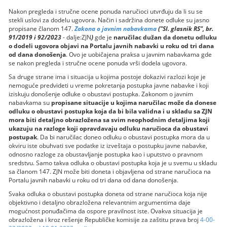
Nakon pregleda i stručne ocene ponuda naručioci utvrđuju da li su se
stekli uslovi za dodelu ugovora. Način i sadržina donete odluke su jasno
propisane članom 147.
Zakona o javnim nabavkama
("Sl. glasnik RS", br.
91/2019 i 92/2023
- dalje:ZJN
)
gde je
naručilac dužan da donetu odluku
o dodeli ugovora objavi na Portalu javnih nabavki u roku od tri dana
od dana donošenja
. Ovo je uobičajena praksa u javnim nabavkama gde
se nakon pregleda i stručne ocene ponuda vrši dodela ugovora.
Sa druge strane ima i situacija u kojima postoje dokazivi razlozi koje je
nemoguće predvideti u vreme pokretanja postupka javne nabavke i koji
iziskuju donošenje odluke o obustavi postupka. Zakonom o javnim
nabavkama su
propisane situacije u kojima naručilac može da donese
odluku o obustavi postupka koja da bi bila validna i u skladu sa ZJN
mora biti detaljno obrazložena sa svim neophodnim detaljima koji
ukazuju na razloge koji opravdavaju odluku naručioca da obustavi
postupak
. Da bi naručilac doneo odluku o obustavi postupka mora da u
okviru iste obuhvati sve podatke iz izveštaja o postupku javne nabavke,
odnosno razloge za obustavljanje postupka kao i uputstvo o pravnom
sredstvu. Samo takva odluka o obustavi postupka koja je u svemu u skladu
sa članom 147. ZJN može biti doneta i objavljena od strane naručioca na
Portalu javnih nabavki u roku od tri dana od dana donošenja.
Svaka odluka o obustavi postupka doneta od strane naručioca koja nije
objektivno i detaljno obrazložena relevantnim argumentima daje
mogućnost ponuđačima da ospore pravilnost iste. Ovakva situacija je
obrazložena i kroz rešenje Republičke komisije za zaštitu prava broj
4-00-