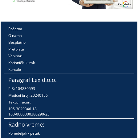
Početna
O nama
Besplatno
Pretplata
Vebinari
Korisnički kutak
Kontakt
Paragraf Lex d.o.o.
PIB: 104830593
Matični broj: 20240156
Tekući račun:
105-3029346-18
160-0000000380290-23
Radno vreme:
Ponedeljak - petak