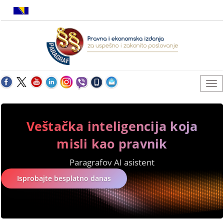
Veštačka inteligencija koja
misli kao pravnik
Paragrafov AI asistent
Isprobajte besplatno danas