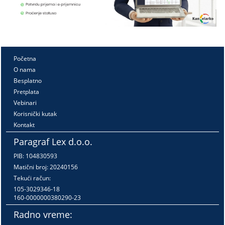
Početna
O nama
Besplatno
Pretplata
Vebinari
Korisnički kutak
Kontakt
Paragraf Lex d.o.o.
PIB: 104830593
Matični broj: 20240156
Tekući račun:
105-3029346-18
160-0000000380290-23
Radno vreme: