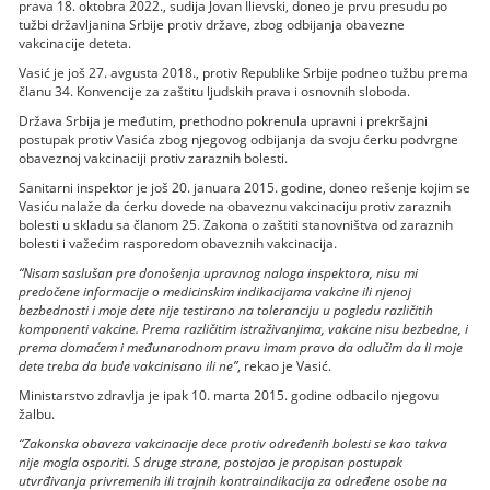
prava 18. oktobra 2022., sudija Jovan Ilievski, doneo je prvu presudu po
tužbi državljanina Srbije protiv države, zbog odbijanja obavezne
vakcinacije deteta.
Vasić je još 27. avgusta 2018., protiv Republike Srbije podneo tužbu prema
članu 34. Konvencije za zaštitu ljudskih prava i osnovnih sloboda.
Država Srbija je međutim, prethodno pokrenula upravni i prekršajni
postupak protiv Vasića zbog njegovog odbijanja da svoju ćerku podvrgne
obaveznoj vakcinaciji protiv zaraznih bolesti.
Sanitarni inspektor je još 20. januara 2015. godine, doneo rešenje kojim se
Vasiću nalaže da ćerku dovede na obaveznu vakcinaciju protiv zaraznih
bolesti u skladu sa članom 25. Zakona o zaštiti stanovništva od zaraznih
bolesti i važećim rasporedom obaveznih vakcinacija.
“Nisam saslušan pre donošenja upravnog naloga inspektora, nisu mi
predočene informacije o medicinskim indikacijama vakcine ili njenoj
bezbednosti i moje dete nije testirano na toleranciju u pogledu različitih
komponenti vakcine. Prema različitim istraživanjima, vakcine nisu bezbedne, i
prema domaćem i međunarodnom pravu imam pravo da odlučim da li moje
dete treba da bude vakcinisano ili ne”
, rekao je Vasić.
Ministarstvo zdravlja je ipak 10. marta 2015. godine odbacilo njegovu
žalbu.
“Zakonska obaveza vakcinacije dece protiv određenih bolesti se kao takva
nije mogla osporiti. S druge strane, postojao je propisan postupak
utvrđivanja privremenih ili trajnih kontraindikacija za određene osobe na