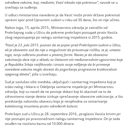
određene vakcine, koji, međutim, Vasić nikada nije pokrenuo”
, navodi se u
izveštaju sa suđenja.
U odluci ministarstva navedeno je da Vasić može protiv države pokrenuti
upravni spor pred Upravnim sudom u roku od 30 dana, što on nije učinio.
Nakon toga, 15. aprila 2015., Ministarstvo zdravlja je zatražilo od
Prekršajnog suda u Užicu da pokrene prekršajni postupak protiv Vasića
zbog nepostupanja po nalogu sanitarnog inspektora iz 2015. godine.
“Vasić je 23. jula 2015. pozvan da se pojavi pred Prekršajnim sudom u Užicu,
ali je obavestio sud da nije u mogućnosti da prisustvuje ročištu, te je, umesto
toga, svoju odbranu podneo u pisanoj formi. Naveo je da obavezna
vakcinacija dece nije u skladu sa Ustavom niti međunarodnim ugovorima koje
je Republika Srbija ratifikovala i izrazio svoje mišljenje da bi primanje
navedene vakcine moglo dovesti do pogoršanja progresivne kratkovidosti
njegovog deteta”,
piše u izveštaju.
Sud je saslušao više svedoka, uključujući i sanitarnog inspektora koji je
izdao nalog i lekara iz Odeljenja sanitarne inspekcije pri Ministarstvu
zdravlja, koji su naveli da ne postoje dokazi koji bi ukazivali na to da
zdravstveno stanje deteta iziskuje sprečavanje obavezne vakcinacije, a što
predstavlja zakonsku obavezu koja je neophodna za ostvarivanje
kolektivnog imuniteta protiv određenih bolesti.
Prekršajni sud u Užicu je 28. septembra 2016., proglasio Vasića krivim jer
nije postupio po pravosnažnom nalogu sanitarnog inspektora. On je tada
osuđen na novčanu kaznu od 10.000 dinara.