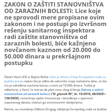
ZAKON O ZAŠTITI STANOVNIŠTVA
OD ZARAZNIH BOLESTI: Lice koje
ne sprovodi mere propisane ovim
zakonom i ne postupi po izvršnom
rešenju sanitarnog inspektora
radi zaštite stanovništva od
zaraznih bolesti, biće kažnjeno
novčanom kaznom od 20.000 do
50.000 dinara u prekršajnom
postupku
Zlatan Vasić (43) iz Bajine Bašte
tužio je državu Srbiju Evropskom sudu za
ljudska prava
, nakon što je odbio da vakciniše svoje maloletno dete, za šta
mu je određena novčana kazna u visini od 10.000 dinara. Tužba je
odbačena, a Vasić će morati da plati cenu zbog kršenja
Zakona o zaštiti
stanovništva od zaraznih bolesti
("Sl. glasnik RS", br. 15/2016, 68/2020 i
136/2020)
, remećenja opšte imunizacije i dovođenja u opasnost
sopstvenog deteta, izlažući ga smrtonosnim oboljenjima.
Naime, na zasedanju Odbora Drugog odeljenja Evropskog suda za ljudska