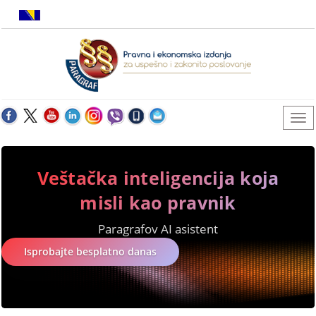
Veštačka inteligencija koja
misli kao pravnik
Paragrafov AI asistent
Isprobajte besplatno danas