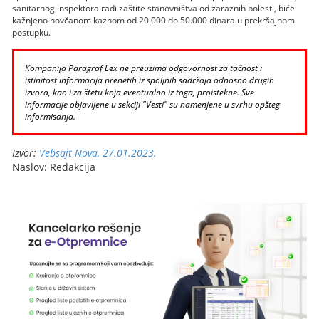
sanitarnog inspektora radi zaštite stanovništva od zaraznih bolesti, biće
kažnjeno novčanom kaznom od 20.000 do 50.000 dinara u prekršajnom
postupku.
Kompanija Paragraf Lex ne preuzima odgovornost za tačnost i
istinitost informacija prenetih iz spoljnih sadržaja odnosno drugih
izvora, kao i za štetu koja eventualno iz toga, proistekne. Sve
informacije objavljene u sekciji "Vesti" su namenjene u svrhu opšteg
informisanja.
Izvor:
Vebsajt Nova, 27.01.2023.
Naslov: Redakcija