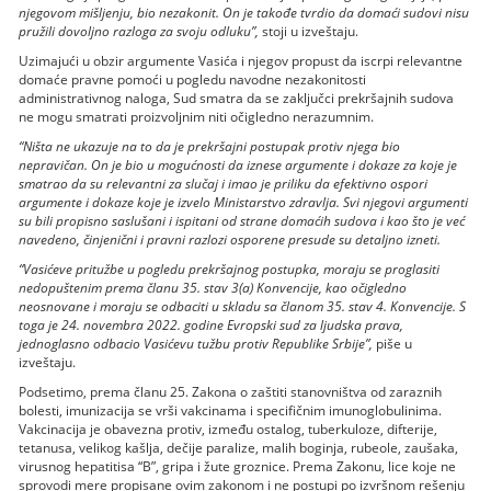
njegovom mišljenju, bio nezakonit. On je takođe tvrdio da domaći sudovi nisu
pružili dovoljno razloga za svoju odluku”,
stoji u izveštaju.
Uzimajući u obzir argumente Vasića i njegov propust da iscrpi relevantne
domaće pravne pomoći u pogledu navodne nezakonitosti
administrativnog naloga, Sud smatra da se zaključci prekršajnih sudova
ne mogu smatrati proizvoljnim niti očigledno nerazumnim.
“Ništa ne ukazuje na to da je prekršajni postupak protiv njega bio
nepravičan. On je bio u mogućnosti da iznese argumente i dokaze za koje je
smatrao da su relevantni za slučaj i imao je priliku da efektivno ospori
argumente i dokaze koje je izvelo Ministarstvo zdravlja. Svi njegovi argumenti
su bili propisno saslušani i ispitani od strane domaćih sudova i kao što je već
navedeno, činjenični i pravni razlozi osporene presude su detaljno izneti.
“Vasićeve pritužbe u pogledu prekršajnog postupka, moraju se proglasiti
nedopuštenim prema članu 35. stav 3(a) Konvencije, kao očigledno
neosnovane i moraju se odbaciti u skladu sa članom 35. stav 4. Konvencije. S
toga je 24. novembra 2022. godine Evropski sud za ljudska prava,
jednoglasno odbacio Vasićevu tužbu protiv Republike Srbije”,
piše u
izveštaju.
Podsetimo, prema članu 25. Zakona o zaštiti stanovništva od zaraznih
bolesti, imunizacija se vrši vakcinama i specifičnim imunoglobulinima.
Vakcinacija je obavezna protiv, između ostalog, tuberkuloze, difterije,
tetanusa, velikog kašlja, dečije paralize, malih boginja, rubeole, zaušaka,
virusnog hepatitisa “B”, gripa i žute groznice. Prema Zakonu, lice koje ne
sprovodi mere propisane ovim zakonom i ne postupi po izvršnom rešenju