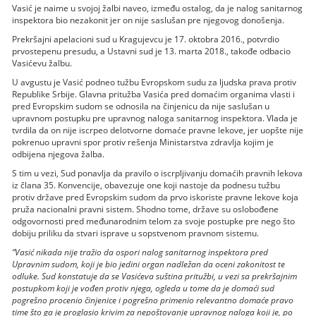
Vasić je naime u svojoj žalbi naveo, između ostalog, da je nalog sanitarnog
inspektora bio nezakonit jer on nije saslušan pre njegovog donošenja.
Prekršajni apelacioni sud u Kragujevcu je 17. oktobra 2016., potvrdio
prvostepenu presudu, a Ustavni sud je 13. marta 2018., takođe odbacio
Vasićevu žalbu.
U avgustu je Vasić podneo tužbu Evropskom sudu za ljudska prava protiv
Republike Srbije. Glavna pritužba Vasića pred domaćim organima vlasti i
pred Evropskim sudom se odnosila na činjenicu da nije saslušan u
upravnom postupku pre upravnog naloga sanitarnog inspektora. Vlada je
tvrdila da on nije iscrpeo delotvorne domaće pravne lekove, jer uopšte nije
pokrenuo upravni spor protiv rešenja Ministarstva zdravlja kojim je
odbijena njegova žalba.
S tim u vezi, Sud ponavlja da pravilo o iscrpljivanju domaćih pravnih lekova
iz člana 35. Konvencije, obavezuje one koji nastoje da podnesu tužbu
protiv države pred Evropskim sudom da prvo iskoriste pravne lekove koja
pruža nacionalni pravni sistem. Shodno tome, države su oslobođene
odgovornosti pred međunarodnim telom za svoje postupke pre nego što
dobiju priliku da stvari isprave u sopstvenom pravnom sistemu.
“Vasić nikada nije tražio da ospori nalog sanitarnog inspektora pred
Upravnim sudom, koji je bio jedini organ nadležan da oceni zakonitost te
odluke. Sud konstatuje da se Vasićeva suština pritužbi, u vezi sa prekršajnim
postupkom koji je vođen protiv njega, ogleda u tome da je domaći sud
pogrešno procenio činjenice i pogrešno primenio relevantno domaće pravo
time što ga je proglasio krivim za nepoštovanje upravnog naloga koji je, po