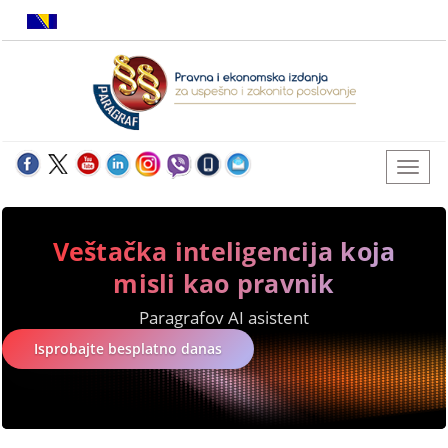
Veštačka inteligencija koja
misli kao pravnik
Paragrafov AI asistent
Isprobajte besplatno danas