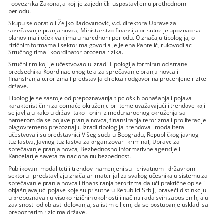
i obveznika Zakona, a koji je zajednički uspostavljen u prethodnom
periodu.
Skupu se obratio i Željko Radovanović, v.d. direktora Uprave za
sprečavanje pranja novca, Ministarstvo finansija prisutne je upoznao sa
planovima i očekivanjima u narednom periodu. O značaju tipologija, o
rizičnim formama i sektorima govorila je Jelena Pantelić, rukovodilac
Stručnog tima i koordinator procena rizika.
Stručni tim koji je učestvovao u izradi Tipologija formiran od strane
predsednika Koordinacionog tela za sprečavanje pranja novca i
finansiranja terorizma i predstavlja direktan odgovor na procenjene rizike
države.
Tipologije se sastoje od prepoznavanja tipoloških ponašanja i pojava
karakterističnih za domaće okruženje pri tome uvažavajući i trendove koji
se javljaju kako u državi tako i onih iz međunarodnog okruženja sa
namerom da se pojave pranja novca, finansiranja terorizma i proliferacije
blagovremeno prepoznaju. Izradi tipologija, trendova i modaliteta
učestvovali su predstavnici Višeg suda u Beogradu, Republičkog javnog
tužilaštva, Javnog tužilaštva za organizovani kriminal, Uprave za
sprečavanje pranja novca, Bezbednosno informativne agencije i
Kancelarije saveta za nacionalnu bezbednost.
Publikovani modaliteti i trendovi namenjeni su i privatnom i državnom
sektoru i predstavljaju značajan materijal za svakog učesnika u sistemu za
sprečavanje pranja novca i finansiranja terorizma dajući praktične opise i
objašnjavajući pojave koje su prisutne u Republici Srbiji, praveći distinkciju
u prepoznavanju visoko rizičnih okolnosti i načinu rada svih zaposlenih, a u
zavisnosti od oblasti delovanja, sa istim ciljem, da se postupanje uskladi sa
prepoznatim rizicima države.