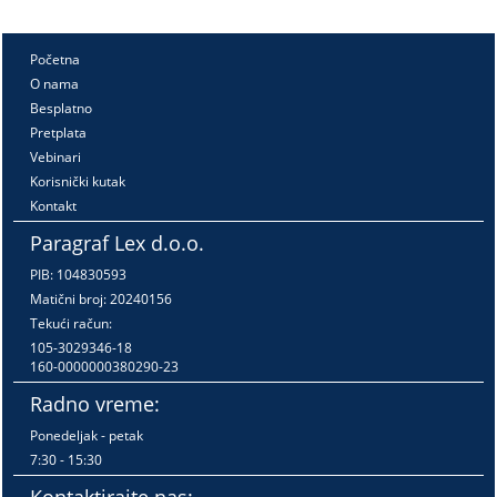
Početna
O nama
Besplatno
Pretplata
Vebinari
Korisnički kutak
Kontakt
Paragraf Lex d.o.o.
PIB: 104830593
Matični broj: 20240156
Tekući račun:
105-3029346-18
160-0000000380290-23
Radno vreme:
Ponedeljak - petak
7:30 - 15:30