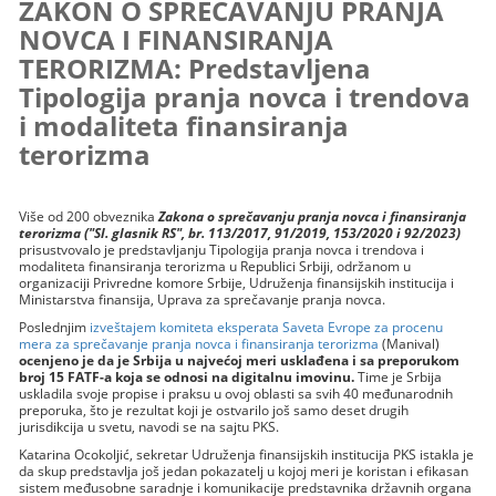
ZAKON O SPREČAVANJU PRANJA
NOVCA I FINANSIRANJA
TERORIZMA: Predstavljena
Tipologija pranja novca i trendova
i modaliteta finansiranja
terorizma
Više od 200 obveznika
Zakona o sprečavanju pranja novca i finansiranja
terorizma ("Sl. glasnik RS", br. 113/2017, 91/2019, 153/2020 i 92/2023)
prisustvovalo je predstavljanju Tipologija pranja novca i trendova i
modaliteta finansiranja terorizma u Republici Srbiji, održanom u
organizaciji Privredne komore Srbije, Udruženja finansijskih institucija i
Ministarstva finansija, Uprava za sprečavanje pranja novca.
Poslednjim
izveštajem komiteta eksperata Saveta Evrope za procenu
mera za sprečavanje pranja novca i finansiranja terorizma
(Manival)
ocenjeno je da je Srbija u najvećoj meri usklađena i sa preporukom
broj 15 FATF-a koja se odnosi na digitalnu imovinu.
Time je Srbija
uskladila svoje propise i praksu u ovoj oblasti sa svih 40 međunarodnih
preporuka, što je rezultat koji je ostvarilo još samo deset drugih
jurisdikcija u svetu, navodi se na sajtu PKS.
Katarina Ocokoljić, sekretar Udruženja finansijskih institucija PKS istakla je
da skup predstavlja još jedan pokazatelj u kojoj meri je koristan i efikasan
sistem međusobne saradnje i komunikacije predstavnika državnih organa