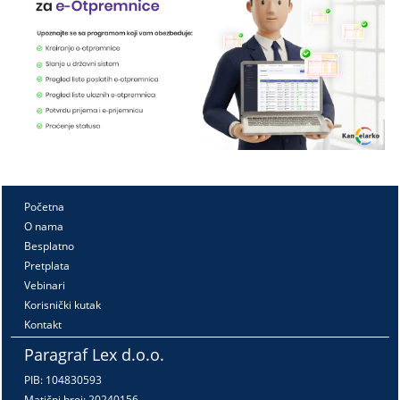
Početna
O nama
Besplatno
Pretplata
Vebinari
Korisnički kutak
Kontakt
Paragraf Lex d.o.o.
PIB: 104830593
Matični broj: 20240156