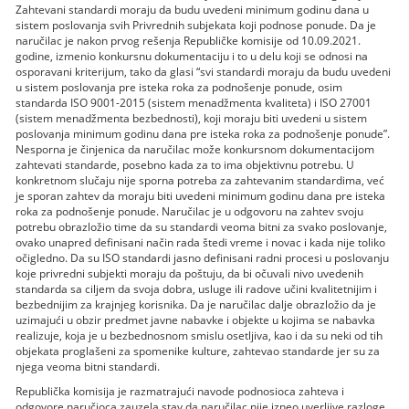
Zahtevani standardi moraju da budu uvedeni minimum godinu dana u
sistem poslovanja svih Privrednih subjekata koji podnose ponude. Da je
naručilac je nakon prvog rešenja Republičke komisije od 10.09.2021.
godine, izmenio konkursnu dokumentaciju i to u delu koji se odnosi na
osporavani kriterijum, tako da glasi “svi standardi moraju da budu uvedeni
u sistem poslovanja pre isteka roka za podnošenje ponude, osim
standarda ISO 9001-2015 (sistem menadžmenta kvaliteta) i ISO 27001
(sistem menadžmenta bezbednosti), koji moraju biti uvedeni u sistem
poslovanja minimum godinu dana pre isteka roka za podnošenje ponude”.
Nesporna je činjenica da naručilac može konkursnom dokumentacijom
zahtevati standarde, posebno kada za to ima objektivnu potrebu. U
konkretnom slučaju nije sporna potreba za zahtevanim standardima, već
je sporan zahtev da moraju biti uvedeni minimum godinu dana pre isteka
roka za podnošenje ponude. Naručilac je u odgovoru na zahtev svoju
potrebu obrazložio time da su standardi veoma bitni za svako poslovanje,
ovako unapred definisani način rada štedi vreme i novac i kada nije toliko
očigledno. Da su ISO standardi jasno definisani radni procesi u poslovanju
koje privredni subjekti moraju da poštuju, da bi očuvali nivo uvedenih
standarda sa ciljem da svoja dobra, usluge ili radove učini kvalitetnijim i
bezbednijim za krajnjeg korisnika. Da je naručilac dalje obrazložio da je
uzimajući u obzir predmet javne nabavke i objekte u kojima se nabavka
realizuje, koja je u bezbednosnom smislu osetljiva, kao i da su neki od tih
objekata proglašeni za spomenike kulture, zahtevao standarde jer su za
njega veoma bitni standardi.
Republička komisija je razmatrajući navode podnosioca zahteva i
odgovore naručioca zauzela stav da naručilac nije izneo uverljive razloge,