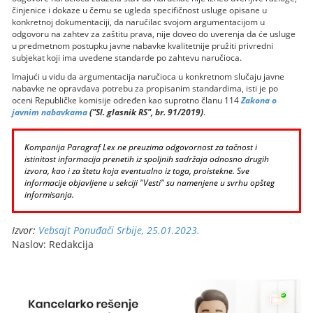
činjenice i dokaze u čemu se ugleda specifičnost usluge opisane u
konkretnoj dokumentaciji, da naručilac svojom argumentacijom u
odgovoru na zahtev za zaštitu prava, nije doveo do uverenja da će usluge
u predmetnom postupku javne nabavke kvalitetnije pružiti privredni
subjekat koji ima uvedene standarde po zahtevu naručioca.
Imajući u vidu da argumentacija naručioca u konkretnom slučaju javne
nabavke ne opravdava potrebu za propisanim standardima, isti je po
oceni Republičke komisije određen kao suprotno članu 114
Zakona o
javnim nabavkama
("Sl. glasnik RS", br. 91/2019)
.
Kompanija Paragraf Lex ne preuzima odgovornost za tačnost i
istinitost informacija prenetih iz spoljnih sadržaja odnosno drugih
izvora, kao i za štetu koja eventualno iz toga, proistekne. Sve
informacije objavljene u sekciji "Vesti" su namenjene u svrhu opšteg
informisanja.
Izvor:
Vebsajt Ponuđači Srbije, 25.01.2023.
Naslov: Redakcija