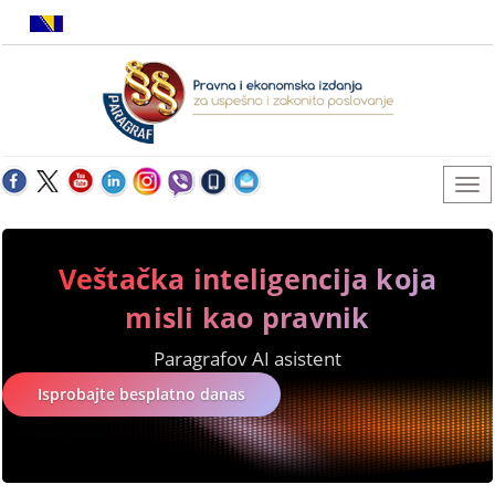
Veštačka inteligencija koja
misli kao pravnik
Paragrafov AI asistent
Isprobajte besplatno danas