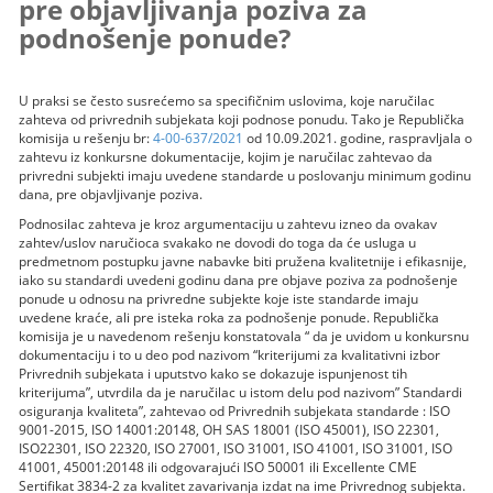
pre objavljivanja poziva za
podnošenje ponude?
U praksi se često susrećemo sa specifičnim uslovima, koje naručilac
zahteva od privrednih subjekata koji podnose ponudu. Tako je Republička
komisija u rešenju br:
4-00-637/2021
od 10.09.2021. godine, raspravljala o
zahtevu iz konkursne dokumentacije, kojim je naručilac zahtevao da
privredni subjekti imaju uvedene standarde u poslovanju minimum godinu
dana, pre objavljivanje poziva.
Podnosilac zahteva je kroz argumentaciju u zahtevu izneo da ovakav
zahtev/uslov naručioca svakako ne dovodi do toga da će usluga u
predmetnom postupku javne nabavke biti pružena kvalitetnije i efikasnije,
iako su standardi uvedeni godinu dana pre objave poziva za podnošenje
ponude u odnosu na privredne subjekte koje iste standarde imaju
uvedene kraće, ali pre isteka roka za podnošenje ponude. Republička
komisija je u navedenom rešenju konstatovala “ da je uvidom u konkursnu
dokumentaciju i to u deo pod nazivom “kriterijumi za kvalitativni izbor
Privrednih subjekata i uputstvo kako se dokazuje ispunjenost tih
kriterijuma”, utvrdila da je naručilac u istom delu pod nazivom” Standardi
osiguranja kvaliteta”, zahtevao od Privrednih subjekata standarde : ISO
9001-2015, ISO 14001:20148, OH SAS 18001 (ISO 45001), ISO 22301,
ISO22301, ISO 22320, ISO 27001, ISO 31001, ISO 41001, ISO 31001, ISO
41001, 45001:20148 ili odgovarajući ISO 50001 ili Excellente CME
Sertifikat 3834-2 za kvalitet zavarivanja izdat na ime Privrednog subjekta.