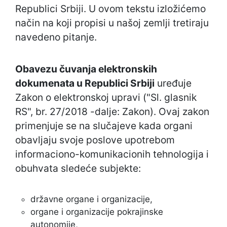
Republici Srbiji. U ovom tekstu izložićemo
način na koji propisi u našoj zemlji tretiraju
navedeno pitanje.
Obavezu čuvanja elektronskih
dokumenata u Republici Srbiji
uređuje
Zakon o elektronskoj upravi ("Sl. glasnik
RS", br. 27/2018 -dalje: Zakon). Ovaj zakon
primenjuje se na slučajeve kada organi
obavljaju svoje poslove upotrebom
informaciono-komunikacionih tehnologija i
obuhvata sledeće subjekte:
državne organe i organizacije,
organe i organizacije pokrajinske
autonomije,