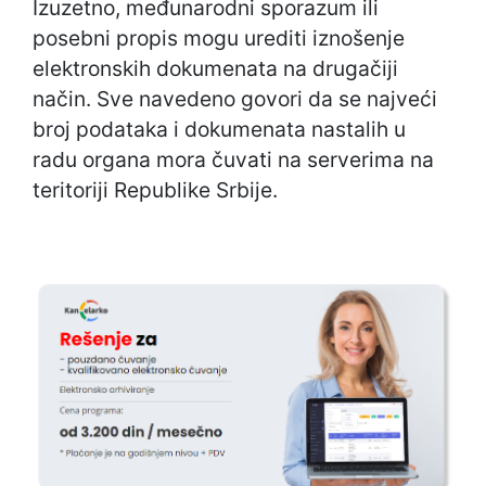
Izuzetno, međunarodni sporazum ili
posebni propis mogu urediti iznošenje
elektronskih dokumenata na drugačiji
način. Sve navedeno govori da se najveći
broj podataka i dokumenata nastalih u
radu organa mora čuvati na serverima na
teritoriji Republike Srbije.