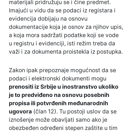
materijali pridružuju se i čine predmet.
Imajući u vidu da se podaci iz registara i
evidencija dobijaju na osnovu
dokumentacije koja je osnov za njihov upis,
a koja mora sadržati podatke koji se vode
u registru i evidenciji, isti režim treba da
važi i za dokumenta proistekla iz postupka.
Zakon ipak prepoznaje mogućnost da se
podaci i elektronski dokumenti mogu
prenositi iz Srbije u inostranstvo ukoliko
je to predviđeno na osnovu posebnih
propisa ili potvrđenih međunarodnih
ugovora
(član 12). Tu postoji uslov da se
iznošenje može obavljati samo ako je
obezbeđen određeni stepen zaštite u tim