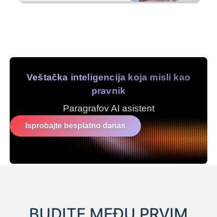
Veštačka inteligencija koja misli kao
pravnik
Paragrafov AI asistent
Isprobajte besplatno danas
BUDITE MEĐU PRVIM