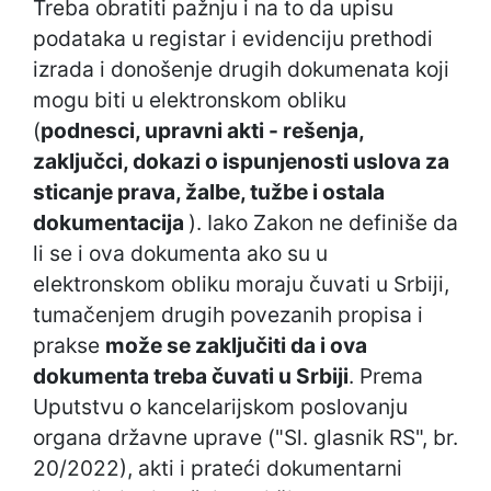
Treba obratiti pažnju i na to da upisu
podataka u registar i evidenciju prethodi
izrada i donošenje drugih dokumenata koji
mogu biti u elektronskom obliku
(
podnesci, upravni akti - rešenja,
zaključci, dokazi o ispunjenosti uslova za
sticanje prava, žalbe, tužbe i ostala
dokumentacija
). Iako Zakon ne definiše da
li se i ova dokumenta ako su u
elektronskom obliku moraju čuvati u Srbiji,
tumačenjem drugih povezanih propisa i
prakse
može se zaključiti da i ova
dokumenta treba čuvati u Srbiji
. Prema
Uputstvu o kancelarijskom poslovanju
organa državne uprave ("Sl. glasnik RS", br.
20/2022), akti i prateći dokumentarni