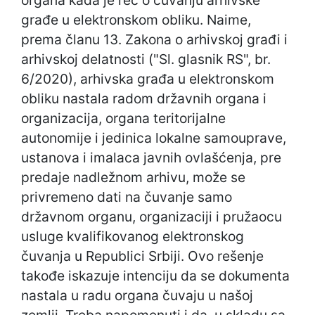
organa kada je reč o čuvanju arhivske
građe u elektronskom obliku. Naime,
prema članu 13. Zakona o arhivskoj građi i
arhivskoj delatnosti ("Sl. glasnik RS", br.
6/2020), arhivska građa u elektronskom
obliku nastala radom državnih organa i
organizacija, organa teritorijalne
autonomije i jedinica lokalne samouprave,
ustanova i imalaca javnih ovlašćenja, pre
predaje nadležnom arhivu, može se
privremeno dati na čuvanje samo
državnom organu, organizaciji i pružaocu
usluge kvalifikovanog elektronskog
čuvanja u Republici Srbiji. Ovo rešenje
takođe iskazuje intenciju da se dokumenta
nastala u radu organa čuvaju u našoj