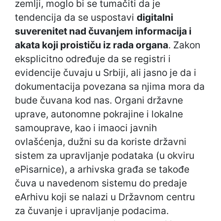
zemlji, moglo bi se tumačiti da je
tendencija da se uspostavi
digitalni
suverenitet nad čuvanjem informacija i
akata koji proističu iz rada organa
. Zakon
eksplicitno određuje da se registri i
evidencije čuvaju u Srbiji, ali jasno je da i
dokumentacija povezana sa njima mora da
bude čuvana kod nas. Organi državne
uprave, autonomne pokrajine i lokalne
samouprave, kao i imaoci javnih
ovlašćenja, dužni su da koriste državni
sistem za upravljanje podataka (u okviru
ePisarnice), a arhivska građa se takođe
čuva u navedenom sistemu do predaje
eArhivu koji se nalazi u Državnom centru
za čuvanje i upravljanje podacima.