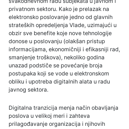
svakodnevnom radu subjekata u javnom i
privatnom sektoru. Kako je prelazak na
elektronsko poslovanje jedno od glavnih
strateških opredeljenja Vlade, uzimajući u
obzir sve benefite koje nove tehnologije
donose u poslovanju (olakšan pristup
informacijama, ekonomičniji i efikasniji rad,
smanjenje troškova), nekoliko godina
unazad podstiče se povećanje broja
postupaka koji se vode u elektronskom
obliku i upotreba digitalnih alata u radu
javnog sektora.
Digitalna tranzicija menja način obavljanja
poslova u velikoj meri i zahteva
prilagođavanje organizacija i njihovih