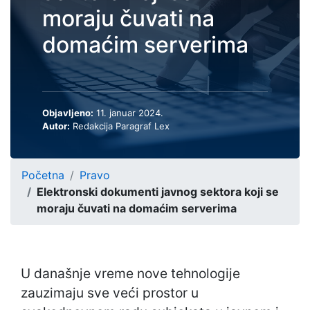
moraju čuvati na
domaćim serverima
Objavljeno:
11. januar 2024.
Autor:
Redakcija Paragraf Lex
Početna
Pravo
Elektronski dokumenti javnog sektora koji se
moraju čuvati na domaćim serverima
U današnje vreme nove tehnologije
zauzimaju sve veći prostor u