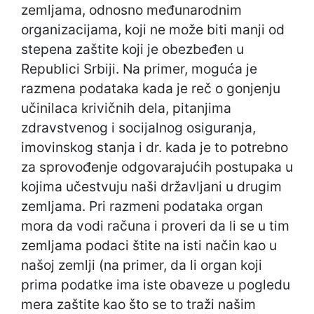
zemljama, odnosno međunarodnim
organizacijama, koji ne može biti manji od
stepena zaštite koji je obezbeđen u
Republici Srbiji. Na primer, moguća je
razmena podataka kada je reč o gonjenju
učinilaca krivičnih dela, pitanjima
zdravstvenog i socijalnog osiguranja,
imovinskog stanja i dr. kada je to potrebno
za sprovođenje odgovarajućih postupaka u
kojima učestvuju naši državljani u drugim
zemljama. Pri razmeni podataka organ
mora da vodi računa i proveri da li se u tim
zemljama podaci štite na isti način kao u
našoj zemlji (na primer, da li organ koji
prima podatke ima iste obaveze u pogledu
mera zaštite kao što se to traži našim