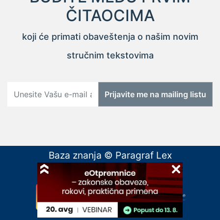
ČITAOCIMA
koji će primati obaveštenja o našim novim
stručnim tekstovima
Prijavite me na mailing listu
Baza znanja © Paragraf Lex