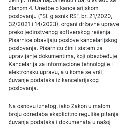
zemlji. Treba napomenuti i da, u skladu sa
članom 4. Uredbe o kancelarijskom
poslovanju ("Sl. glasnik RS", br. 21/2020,
32/2021 i 14/2023), organi državne uprave
preko jedinstvenog softverskog rešenja -
Pisarnice obavljaju poslove kancelarijskog
poslovanja. Pisarnicu čini i sistem za
upravljanje dokumentima, koji obezbeđuje
Kancelarija za informacione tehnologije i
elektronsku upravu, a u kome se vrši
čuvanje podataka iz kancelarijskog
poslovanja.
Na osnovu iznetog, iako Zakon u malom
broju odredaba eksplicitno reguliše pitanja
čuvanja podataka i dokumenata u našoj