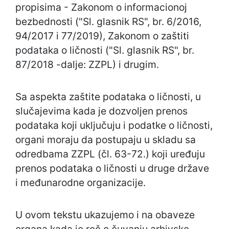
propisima - Zakonom o informacionoj
bezbednosti ("Sl. glasnik RS", br. 6/2016,
94/2017 i 77/2019), Zakonom o zaštiti
podataka o ličnosti ("Sl. glasnik RS", br.
87/2018 -dalje: ZZPL) i drugim.
Sa aspekta zaštite podataka o ličnosti, u
slučajevima kada je dozvoljen prenos
podataka koji uključuju i podatke o ličnosti,
organi moraju da postupaju u skladu sa
odredbama ZZPL (čl. 63-72.) koji uređuju
prenos podataka o ličnosti u druge države
i međunarodne organizacije.
U ovom tekstu ukazujemo i na obaveze