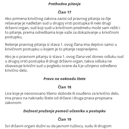
Prethodno pitanje
Član 17
Ako primena krivičnog zakona zavisi od pravnog pitanja za čije
rešavanje je nadležan sud u drugoj vrsti postupka ili neki drugi
državni organ, sud koji sudi u krivičnom predmetu može sam rešiti i
to pitanje, prema odredbama koje važe za dokazivanje u krivičnom
postupku.
Rešenje pravnog pitanja iz stava 1. ovog člana ima dejstvo samo u
krivičnom postupku u kojem je to pitanje raspravljeno.
Ako je o pravnom pitanju iz stava 1. ovog člana već doneo odluku sud
u drugoj vrsti postupka ili drugi državni organ, takva odluka ne
obavezuje krivični sud u pogledu ocene da li je učinjeno određeno
krivično delo.
Pravo na naknadu štete
Član 18
Lice koje je neosnovano lišeno slobode ili osuđeno za krivično delo,
ima pravo na naknadu štete od države i druga prava propisana
zakonom.
Dužnost pružanja pomoći učesniku u postupku
Član 19
Svi državni organi dužni su da javnom tužiocu, sudu ili drugom