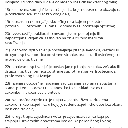
učinjeno krivično delo ili da je određeno lice učinilac krivičnog dela;
18) "osnovana sumnja" je skup činjenica koje neposredno ukazuju da
je određeno lice učinilac krivičnog dela;
19) "opravdana sumnja" je skup činjenica koje neposredno
potkrepljuju osnovanu sumnju i opravdavaju podizanje optužbe;
20) "izvesnost" je zaključak o nesumnjivom postojanju ili
nepostojanju činjenica, zasnovan na objektivnim merilima
rasuđivanja;
21) "osnovno ispitivanje" je postavljanje pitanja svedoku, veštaku ili
drugom ispitivanom licu od strane stranke, branioca ili oštećenog koji
je predložio ispitivanje;
22) "unakrsno ispitivanje" je postavljanje pitanja svedoku, veštaku ili
drugom ispitivanom licu od strane suprotne stranke ili oštećenog,
posle osnovnog ispitivanja;
23) "lišenje slobode" je hapšenje, zadržavanje, zabrana napuštanja
stana, pritvor i boravak u ustanovi koji se, u skladu sa ovim
zakonikom, uračunava u pritvor;
24) "vanbračna zajednica" je trajna zajednica života određena
zakonom, kao i zajednica u kojoj je rođeno zajedničko dete bez obzira
na njeno trajanje;
25) "druga trajna zajednica života" je zajednica dva lica koja po
trajanju i uzajamnim obavezama ima odlike porodičnog života;