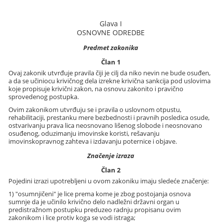
Glava I
OSNOVNE ODREDBE
Predmet zakonika
Član 1
Ovaj zakonik utvrđuje pravila čiji je cilj da niko nevin ne bude osuđen,
a da se učiniocu krivičnog dela izrekne krivična sankcija pod uslovima
koje propisuje krivični zakon, na osnovu zakonito i pravično
sprovedenog postupka.
Ovim zakonikom utvrđuju se i pravila o uslovnom otpustu,
rehabilitaciji, prestanku mere bezbednosti i pravnih posledica osude,
ostvarivanju prava lica neosnovano lišenog slobode i neosnovano
osuđenog, oduzimanju imovinske koristi, rešavanju
imovinskopravnog zahteva i izdavanju poternice i objave.
Značenje izraza
Član 2
Pojedini izrazi upotrebljeni u ovom zakoniku imaju sledeće značenje:
1) "osumnjičeni" je lice prema kome je zbog postojanja osnova
sumnje da je učinilo krivično delo nadležni državni organ u
predistražnom postupku preduzeo radnju propisanu ovim
zakonikom i lice protiv koga se vodi istraga;