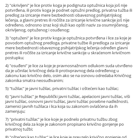
2) "okrivljeni" je lice protiv koga je podignuta optužnica koja još nije
potvrđena, ili protiv koga je podnet optužni predlog, privatna tužba ili
predlog za izricanje mere bezbednosti obaveznog psihijatrijskog
lečenja, a glavni pretres ili ročište za izricanje krivične sankcije još nije
određeno, odnosno izraz koji služi kao opšti naziv za osumnjičenog,
okrivljenog, optuženog i osuđenog;
3) "optuženi" je lice protiv koga je optužnica potvrđena i lice za koje je
povodom optužnog predloga, privatne tužbe ili predloga za izricanje
mere bezbednosti obaveznog psihijatrijskog lečenja određen glavni
pretres ili ročište za izricanje krivične sankcije u skraćenom krivičnom
postupku;
4) "osuđeni" je lice za koje je pravnosnažnom odlukom suda utvrđeno
da je učinilac krivičnog dela ili protivpravnog dela određenog u
zakonu kao krivično delo, osim ako se na osnovu odredaba Krivičnog
zakonika smatra neosuđivanim;
5) "tužilac" je javni tužilac, privatni tužilac i oštećeni kao tužilac;
6) "javni tužilac" je Republički javni tužilac, apelacioni javni tužilac, viši
javni tužilac, osnovni javni tužilac, javni tužilac posebne nadležnosti,
zamenici javnih tužilaca i lica koja su zakonom ovlašćena da ih
zamenjuju;
7) "privatni tužilac" je lice koje je podnelo privatnu tužbu zbog
krivičnog dela za koje je zakonom propisano krivično gonjenje po
privatnoj tužbi;
8) "oštećeni kao tužilac" je lice koje je preuzelo krivično gonjenje od