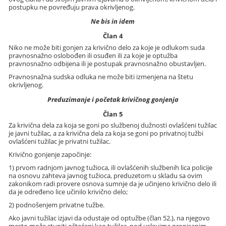
postupku ne povređuju prava okrivljenog.
Ne bis in idem
Član 4
Niko ne može biti gonjen za krivično delo za koje je odlukom suda
pravnosnažno oslobođen ili osuđen ili za koje je optužba
pravnosnažno odbijena ili je postupak pravnosnažno obustavljen.
Pravnosnažna sudska odluka ne može biti izmenjena na štetu
okrivljenog.
Preduzimanje i početak krivičnog gonjenja
Član 5
Za krivična dela za koja se goni po službenoj dužnosti ovlašćeni tužilac
je javni tužilac, a za krivična dela za koja se goni po privatnoj tužbi
ovlašćeni tužilac je privatni tužilac.
Krivično gonjenje započinje:
1) prvom radnjom javnog tužioca, ili ovlašćenih službenih lica policije
na osnovu zahteva javnog tužioca, preduzetom u skladu sa ovim
zakonikom radi provere osnova sumnje da je učinjeno krivično delo ili
da je određeno lice učinilo krivično delo;
2) podnošenjem privatne tužbe.
Ako javni tužilac izjavi da odustaje od optužbe (član 52.), na njegovo
mesto može stupiti oštećeni kao tužilac, pod uslovima propisanim