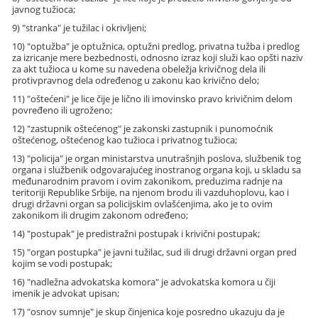
javnog tužioca;
9) "stranka" je tužilac i okrivljeni;
10) "optužba" je optužnica, optužni predlog, privatna tužba i predlog
za izricanje mere bezbednosti, odnosno izraz koji služi kao opšti naziv
za akt tužioca u kome su navedena obeležja krivičnog dela ili
protivpravnog dela određenog u zakonu kao krivično delo;
11) "oštećeni" je lice čije je lično ili imovinsko pravo krivičnim delom
povređeno ili ugroženo;
12) "zastupnik oštećenog" je zakonski zastupnik i punomoćnik
oštećenog, oštećenog kao tužioca i privatnog tužioca;
13) "policija" je organ ministarstva unutrašnjih poslova, službenik tog
organa i službenik odgovarajućeg inostranog organa koji, u skladu sa
međunarodnim pravom i ovim zakonikom, preduzima radnje na
teritoriji Republike Srbije, na njenom brodu ili vazduhoplovu, kao i
drugi državni organ sa policijskim ovlašćenjima, ako je to ovim
zakonikom ili drugim zakonom određeno;
14) "postupak" je predistražni postupak i krivični postupak;
15) "organ postupka" je javni tužilac, sud ili drugi državni organ pred
kojim se vodi postupak;
16) "nadležna advokatska komora" je advokatska komora u čiji
imenik je advokat upisan;
17) "osnov sumnje" je skup činjenica koje posredno ukazuju da je