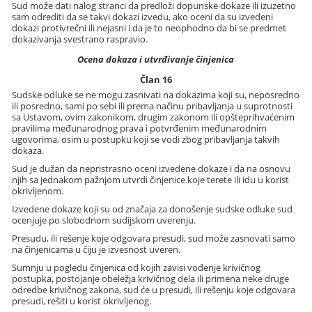
Sud može dati nalog stranci da predloži dopunske dokaze ili izuzetno
sam odrediti da se takvi dokazi izvedu, ako oceni da su izvedeni
dokazi protivrečni ili nejasni i da je to neophodno da bi se predmet
dokazivanja svestrano raspravio.
Ocena dokaza i utvrđivanje činjenica
Član 16
Sudske odluke se ne mogu zasnivati na dokazima koji su, neposredno
ili posredno, sami po sebi ili prema načinu pribavljanja u suprotnosti
sa Ustavom, ovim zakonikom, drugim zakonom ili opšteprihvaćenim
pravilima međunarodnog prava i potvrđenim međunarodnim
ugovorima, osim u postupku koji se vodi zbog pribavljanja takvih
dokaza.
Sud je dužan da nepristrasno oceni izvedene dokaze i da na osnovu
njih sa jednakom pažnjom utvrdi činjenice koje terete ili idu u korist
okrivljenom.
Izvedene dokaze koji su od značaja za donošenje sudske odluke sud
ocenjuje po slobodnom sudijskom uverenju.
Presudu, ili rešenje koje odgovara presudi, sud može zasnovati samo
na činjenicama u čiju je izvesnost uveren.
Sumnju u pogledu činjenica od kojih zavisi vođenje krivičnog
postupka, postojanje obeležja krivičnog dela ili primena neke druge
odredbe krivičnog zakona, sud će u presudi, ili rešenju koje odgovara
presudi, rešiti u korist okrivljenog.