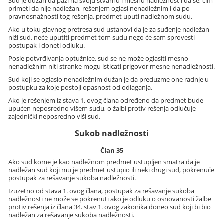
Sud je dužan da pazi na svoju stvarnu i mesnu nadležnost i da se, čim
primeti da nije nadležan, rešenjem oglasi nenadležnim i da po
pravnosnažnosti tog rešenja, predmet uputi nadležnom sudu.
Ako u toku glavnog pretresa sud ustanovi da je za suđenje nadležan
niži sud, neće uputiti predmet tom sudu nego će sam sprovesti
postupak i doneti odluku.
Posle potvrđivanja optužnice, sud se ne može oglasiti mesno
nenadležnim niti stranke mogu isticati prigovor mesne nenadležnosti.
Sud koji se oglasio nenadležnim dužan je da preduzme one radnje u
postupku za koje postoji opasnost od odlaganja.
Ako je rešenjem iz stava 1. ovog člana određeno da predmet bude
upućen neposredno višem sudu, o žalbi protiv rešenja odlučuje
zajednički neposredno viši sud.
Sukob nadležnosti
Član 35
Ako sud kome je kao nadležnom predmet ustupljen smatra da je
nadležan sud koji mu je predmet ustupio ili neki drugi sud, pokrenuće
postupak za rešavanje sukoba nadležnosti.
Izuzetno od stava 1. ovog člana, postupak za rešavanje sukoba
nadležnosti ne može se pokrenuti ako je odluku o osnovanosti žalbe
protiv rešenja iz člana 34. stav 1. ovog zakonika doneo sud koji bi bio
nadležan za rešavanje sukoba nadležnosti.