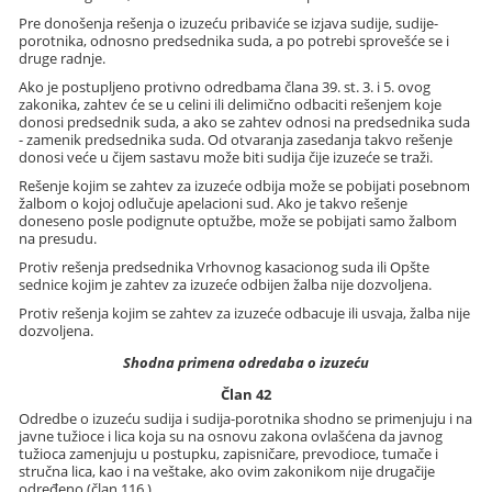
Pre donošenja rešenja o izuzeću pribaviće se izjava sudije, sudije-
porotnika, odnosno predsednika suda, a po potrebi sprovešće se i
druge radnje.
Ako je postupljeno protivno odredbama člana 39. st. 3. i 5. ovog
zakonika, zahtev će se u celini ili delimično odbaciti rešenjem koje
donosi predsednik suda, a ako se zahtev odnosi na predsednika suda
- zamenik predsednika suda. Od otvaranja zasedanja takvo rešenje
donosi veće u čijem sastavu može biti sudija čije izuzeće se traži.
Rešenje kojim se zahtev za izuzeće odbija može se pobijati posebnom
žalbom o kojoj odlučuje apelacioni sud. Ako je takvo rešenje
doneseno posle podignute optužbe, može se pobijati samo žalbom
na presudu.
Protiv rešenja predsednika Vrhovnog kasacionog suda ili Opšte
sednice kojim je zahtev za izuzeće odbijen žalba nije dozvoljena.
Protiv rešenja kojim se zahtev za izuzeće odbacuje ili usvaja, žalba nije
dozvoljena.
Shodna primena odredaba o izuzeću
Član 42
Odredbe o izuzeću sudija i sudija-porotnika shodno se primenjuju i na
javne tužioce i lica koja su na osnovu zakona ovlašćena da javnog
tužioca zamenjuju u postupku, zapisničare, prevodioce, tumače i
stručna lica, kao i na veštake, ako ovim zakonikom nije drugačije
određeno (član 116.).