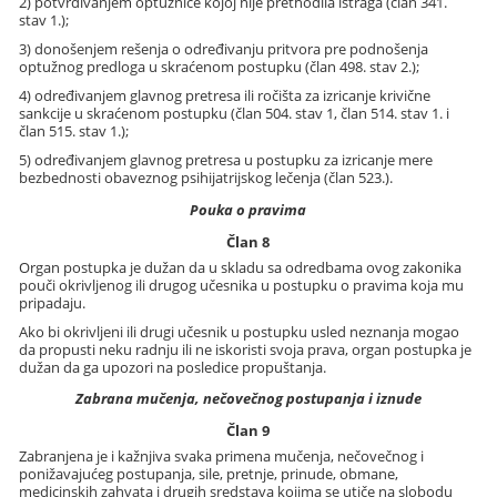
2) potvrđivanjem optužnice kojoj nije prethodila istraga (član 341.
stav 1.);
3) donošenjem rešenja o određivanju pritvora pre podnošenja
optužnog predloga u skraćenom postupku (član 498. stav 2.);
4) određivanjem glavnog pretresa ili ročišta za izricanje krivične
sankcije u skraćenom postupku (član 504. stav 1, član 514. stav 1. i
član 515. stav 1.);
5) određivanjem glavnog pretresa u postupku za izricanje mere
bezbednosti obaveznog psihijatrijskog lečenja (član 523.).
Pouka o pravima
Član 8
Organ postupka je dužan da u skladu sa odredbama ovog zakonika
pouči okrivljenog ili drugog učesnika u postupku o pravima koja mu
pripadaju.
Ako bi okrivljeni ili drugi učesnik u postupku usled neznanja mogao
da propusti neku radnju ili ne iskoristi svoja prava, organ postupka je
dužan da ga upozori na posledice propuštanja.
Zabrana mučenja, nečovečnog postupanja i iznude
Član 9
Zabranjena je i kažnjiva svaka primena mučenja, nečovečnog i
ponižavajućeg postupanja, sile, pretnje, prinude, obmane,
medicinskih zahvata i drugih sredstava kojima se utiče na slobodu