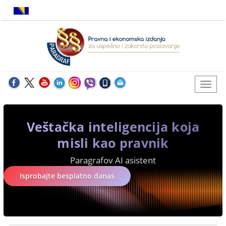
Veštačka inteligencija koja
misli kao pravnik
Paragrafov AI asistent
Isprobajte besplatno danas