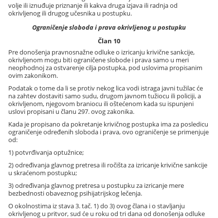
volje ili iznuđuje priznanje ili kakva druga izjava ili radnja od
okrivljenog ili drugog učesnika u postupku.
Ograničenje sloboda i prava okrivljenog u postupku
Član 10
Pre donošenja pravnosnažne odluke o izricanju krivične sankcije,
okrivljenom mogu biti ograničene slobode i prava samo u meri
neophodnoj za ostvarenje cilja postupka, pod uslovima propisanim
ovim zakonikom.
Podatak o tome da li se protiv nekog lica vodi istraga javni tužilac će
na zahtev dostaviti samo sudu, drugom javnom tužiocu ili policiji, a
okrivljenom, njegovom braniocu ili oštećenom kada su ispunjeni
uslovi propisani u članu 297. ovog zakonika.
Kada je propisano da pokretanje krivičnog postupka ima za posledicu
ograničenje određenih sloboda i prava, ovo ograničenje se primenjuje
od:
1) potvrđivanja optužnice;
2) određivanja glavnog pretresa ili ročišta za izricanje krivične sankcije
u skraćenom postupku;
3) određivanja glavnog pretresa u postupku za izricanje mere
bezbednosti obaveznog psihijatrijskog lečenja.
O okolnostima iz stava 3. tač. 1) do 3) ovog člana i o stavljanju
okrivljenog u pritvor, sud će u roku od tri dana od donošenja odluke