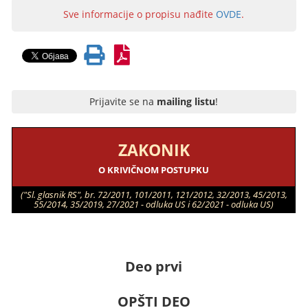
Sve informacije o propisu nađite
OVDE
.
Prijavite se na
mailing listu
!
ZAKONIK
O KRIVIČNOM POSTUPKU
("Sl. glasnik RS", br. 72/2011, 101/2011, 121/2012, 32/2013, 45/2013,
55/2014, 35/2019, 27/2021 - odluka US i 62/2021 - odluka US)
Deo prvi
OPŠTI DEO