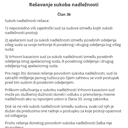
Rešavanje sukoba nadležnosti
Član 36
Sukob nadležnosti rešava:
1) neposredno viši zajednički sud za sudove između kojih sukob
nadležnosti postoji;
2) apelacioni sud za sukob nadležnosti između posebnih odeljenja
višeg suda sa svoje teritorije ili posebnog i drugog odeljenja tog višeg
suda;
3) Vrhovni kasacioni sud za sukob nadležnosti između posebnih
odeljenja istog apelacionog suda, ili posebnog odeljenja i drugog
odeljenja tog apelacionog suda.
Pre nego što donese rešenje povodom sukoba nadležnosti, sud će
zatražiti mišljenje javnog tužioca po čijem zahtevu se vodi postupak
pred tim sudom ili posebnim odeljenjem.
Prilikom odlučivanja o sukobu nadležnosti Vrhovni kasacioni sud
može po službenoj dužnosti doneti i odluku o prenošenju mesne
nadležnosti ako su ispunjeni uslovi iz člana 33. ovog zakonika.
Dok se ne reši sukob nadležnosti između sudova, svaki od njih je
dužan da preduzima one radnje u postupku za koje postoji opasnost
od odlaganja.
Protiv rešenja donetog povodom sukoba nadležnosti žalba nije
dozvoljena.