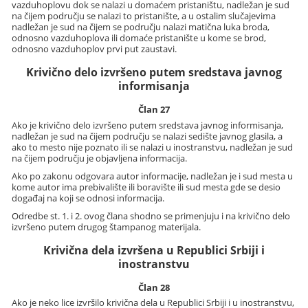
vazduhoplovu dok se nalazi u domaćem pristaništu, nadležan je sud
na čijem području se nalazi to pristanište, a u ostalim slučajevima
nadležan je sud na čijem se području nalazi matična luka broda,
odnosno vazduhoplova ili domaće pristanište u kome se brod,
odnosno vazduhoplov prvi put zaustavi.
Krivično delo izvršeno putem sredstava javnog
informisanja
Član 27
Ako je krivično delo izvršeno putem sredstava javnog informisanja,
nadležan je sud na čijem području se nalazi sedište javnog glasila, a
ako to mesto nije poznato ili se nalazi u inostranstvu, nadležan je sud
na čijem području je objavljena informacija.
Ako po zakonu odgovara autor informacije, nadležan je i sud mesta u
kome autor ima prebivalište ili boravište ili sud mesta gde se desio
događaj na koji se odnosi informacija.
Odredbe st. 1. i 2. ovog člana shodno se primenjuju i na krivično delo
izvršeno putem drugog štampanog materijala.
Krivična dela izvršena u Republici Srbiji i
inostranstvu
Član 28
Ako je neko lice izvršilo krivična dela u Republici Srbiji i u inostranstvu,