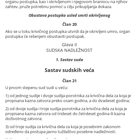
organu postupka, kao i okrivljenom i njegovom braniocu na njihov
zahtev, pruže potrebnu pomoć u cilju prikupljanja dokaza.
Obustava postupka usled smrti okrivljenog
Član 20
Ako se u toku krivičnog postupka utvrdi da je okrivljeni umro, organ
postupka će rešenjem obustaviti postupak.
Glava II
SUDSKA NADLEŽNOST
1. Sastav suda
Sastav sudskih veća
Član 21
U prvom stepenu sud sudi u veću:
1) od jednog sudije i dvoje sudija-porotnika za krivična dela za koja je
propisana kazna zatvora preko osam godina, a do dvadeset godina;
2) od dvoje sudija i troje sudija-porotnika za krivična dela za koja je
propisana kazna zatvora od trideset do četrdeset godina ili kazna
doživotnog zatvora;
3) od troje sudija za krivična dela za koja je posebnim zakonom
određeno da postupa javno tužilaštvo posebne nadležnosti.