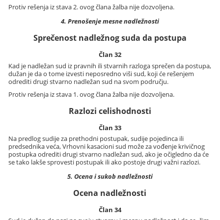
Protiv rešenja iz stava 2. ovog člana žalba nije dozvoljena.
4. Prenošenje mesne nadležnosti
Sprečenost nadležnog suda da postupa
Član 32
Kad je nadležan sud iz pravnih ili stvarnih razloga sprečen da postupa,
dužan je da o tome izvesti neposredno viši sud, koji će rešenjem
odrediti drugi stvarno nadležan sud na svom području.
Protiv rešenja iz stava 1. ovog člana žalba nije dozvoljena.
Razlozi celishodnosti
Član 33
Na predlog sudije za prethodni postupak, sudije pojedinca ili
predsednika veća, Vrhovni kasacioni sud može za vođenje krivičnog
postupka odrediti drugi stvarno nadležan sud, ako je očigledno da će
se tako lakše sprovesti postupak ili ako postoje drugi važni razlozi.
5. Ocena i sukob nadležnosti
Ocena nadležnosti
Član 34