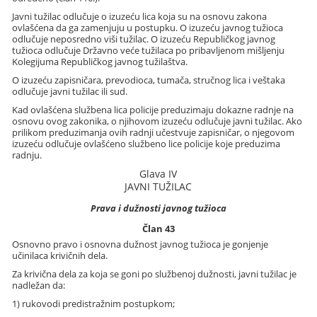
Javni tužilac odlučuje o izuzeću lica koja su na osnovu zakona
ovlašćena da ga zamenjuju u postupku. O izuzeću javnog tužioca
odlučuje neposredno viši tužilac. O izuzeću Republičkog javnog
tužioca odlučuje Državno veće tužilaca po pribavljenom mišljenju
Kolegijuma Republičkog javnog tužilaštva.
O izuzeću zapisničara, prevodioca, tumača, stručnog lica i veštaka
odlučuje javni tužilac ili sud.
Kad ovlašćena službena lica policije preduzimaju dokazne radnje na
osnovu ovog zakonika, o njihovom izuzeću odlučuje javni tužilac. Ako
prilikom preduzimanja ovih radnji učestvuje zapisničar, o njegovom
izuzeću odlučuje ovlašćeno službeno lice policije koje preduzima
radnju.
Glava IV
JAVNI TUŽILAC
Prava i dužnosti javnog tužioca
Član 43
Osnovno pravo i osnovna dužnost javnog tužioca je gonjenje
učinilaca krivičnih dela.
Za krivična dela za koja se goni po službenoj dužnosti, javni tužilac je
nadležan da:
1) rukovodi predistražnim postupkom;