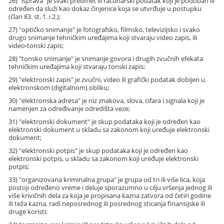
26) "isprava" je svaki predmet ili računarski podatak koji je podoban ili
određen da služi kao dokaz činjenice koja se utvrđuje u postupku
(član 83. st. 1. i 2.);
27) "optičko snimanje" je fotografsko, filmsko, televizijsko i svako
drugo snimanje tehničkim uređajima koji stvaraju video zapis, ili
video-tonski zapis;
28) "tonsko snimanje" je snimanje govora i drugih zvučnih efekata
tehničkim uređajima koji stvaraju tonski zapis;
29) "elektronski zapis" je zvučni, video ili grafički podatak dobijen u
elektronskom (digitalnom) obliku;
30) "elektronska adresa" je niz znakova, slova, cifara i signala koji je
namenjen za određivanje odredišta veze;
31) "elektronski dokument" je skup podataka koji je određen kao
elektronski dokument u skladu sa zakonom koji uređuje elektronski
dokument;
32) "elektronski potpis" je skup podataka koji je određen kao
elektronski potpis, u skladu sa zakonom koji uređuje elektronski
potpis;
33) "organizovana kriminalna grupa" je grupa od tri ili više lica, koja
postoji određeno vreme i deluje sporazumno u cilju vršenja jednog ili
više krivičnih dela za koja je propisana kazna zatvora od četiri godine
ili teža kazna, radi neposrednog ili posrednog sticanja finansijske ili
druge koristi;