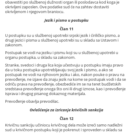
obavestiti po službenoj dužnosti organ ili poslodavca kod koga je
okrivljeni zaposlen. Ove podatke sud će na zahtev dostaviti
okrivljenom i njegovom braniocu.
Jezik i pismo u postupku
Član 11
U postupku su u službenoj upotrebi srpski jezik i ćiriličko pismo, a
drugi jezici i pisma u službenoj upotrebi su u skladu sa Ustavom i
zakonom.
Postupak se vodi na jeziku i pismu koji su u službenoj upotrebi u
organu postupka, u skladu sa zakonom.
Stranke, svedoci i druga lica koja učestvuju u postupku imaju pravo
da u toku postupka upotrebljavaju svoj jezik i pismo, a ako se
postupak ne vodi na njihovom jeziku i ako, nakon pouke o pravu na
prevođenje, ne izjave da znaju jezik na kome se postupak vodi i da se
odriču prava na prevođenje, obezbediće im se na teret budžetskih
sredstava prevođenje onoga što oni ili drugi iznose, kao i prevođenje
isprava i drugog pisanog dokaznog materijala.
Prevođenje obavlja prevodilac.
Ovlašćenje za izricanje krivičnih sankcija
Član 12
Krivičnu sankciju učiniocu krivičnog dela može izreći samo nadležni
sud u krivičnom postupku koji je pokrenut i sproveden u skladu sa