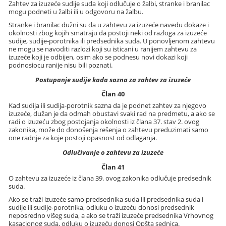
Zahtev za izuzeće sudije suda koji odlučuje o žalbi, stranke i branilac
mogu podneti u žalbi ili u odgovoru na žalbu.
Stranke i branilac dužni su da u zahtevu za izuzeće navedu dokaze i
okolnosti zbog kojih smatraju da postoji neki od razloga za izuzeće
sudije, sudije-porotnika ili predsednika suda. U ponovljenom zahtevu
ne mogu se navoditi razlozi koji su isticani u ranijem zahtevu za
izuzeće koji je odbijen, osim ako se podnesu novi dokazi koji
podnosiocu ranije nisu bili poznati.
Postupanje sudije kada sazna za zahtev za izuzeće
Član 40
Kad sudija ili sudija-porotnik sazna da je podnet zahtev za njegovo
izuzeće, dužan je da odmah obustavi svaki rad na predmetu, a ako se
radi o izuzeću zbog postojanja okolnosti iz člana 37. stav 2. ovog
zakonika, može do donošenja rešenja o zahtevu preduzimati samo
one radnje za koje postoji opasnost od odlaganja.
Odlučivanje o zahtevu za izuzeće
Član 41
O zahtevu za izuzeće iz člana 39. ovog zakonika odlučuje predsednik
suda.
Ako se traži izuzeće samo predsednika suda ili predsednika suda i
sudije ili sudije-porotnika, odluku o izuzeću donosi predsednik
neposredno višeg suda, a ako se traži izuzeće predsednika Vrhovnog
kasacionog suda, odluku o izuzeću donosi Opšta sednica.