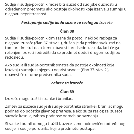
Sudija ili sudija-porotnik može biti izuzet od sudijske dužnosti u
određenom predmetu ako postoje okolnosti koje izazivaju sumnju u
njegovu nepristrasnost.
Postupanje sudije kada sazna za razlog za izuzeće
Član 38
Sudija ili sudija-porotnik čim sazna da postoji neki od razloga za
njegovo izuzeće (član 37. stav 1.), dužan je da prekine svaki rad na
tom predmetu i da o tome obavesti predsednika suda, koji će ga
rešenjem izuzeti i odrediti da se predmet dodeli drugom sudiji po
redosledu.
Ako sudija ili sudija-porotnik smatra da postoje okolnosti koje
izazivaju sumnju u njegovu nepristrasnost (član 37. stav 2.),
obavestiće o tome predsednika suda.
Zahtev za izuzeće
Član 39
Izuzeće mogu tražiti stranke i branilac.
Zahtev za izuzeće sudije ili sudije-porotnika stranke i branilac mogu
podneti do početka glavnog pretresa, a ako su za razlog za izuzeće
saznale kasnije, zahtev podnose odmah po saznanju.
Stranke i branilac mogu tražiti izuzeće samo poimenično određenog
sudije ili sudije-porotnika koji u predmetu postupa.