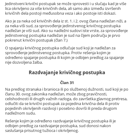
Jedinstveni krivični postupak se može sprovesti i u slučaju kad je više
lica okrivljeno za više krivičnih dela, ali samo ako između izvršenih
krivičnih dela postoji međusobna veza i ako postoje isti dokazi.
Ako je za neka od krivičnih dela iz st. 1. i 2. ovog člana nadležan niži, a
za neka viši sud, za sprovođenje jedinstvenog krivičnog postupka
nadležan je viši sud. Ako su nadležni sudovi iste vrste, za sprovođenje
jedinstvenog postupka nadležan je sud na čijem području je prvo
pokrenut krivični postupak (član 7.)
O spajanju krivičnog postupka odlučuje sud koji je nadležan za
sprovođenje jedinstvenog postupka. Protiv rešenja kojim je
određeno spajanje postupka ili kojim je odbijen predlog za spajanje
nije dozvoljena žalba.
Razdvajanje krivičnog postupka
Član 31
Na predlog stranaka i branioca ili po službenoj dužnosti, sud koji je po
članu 30. ovog zakonika nadležan, može zbog pravičnosti,
celishodnosti ili drugih važnih razloga, do završetka glavnog pretresa,
odlučiti da se krivični postupak za pojedina krivična dela ili protiv
pojedinih okrivljenih razdvoji i posebno dovrši ili preda drugom
nadležnom sudu.
Rešenje kojim je određeno razdvajanje krivičnog postupka ili je
odbijen predlog za razdvajanje postupka, sud donosi nakon
saslušanja prisutnog tužioca i okrivljenog.