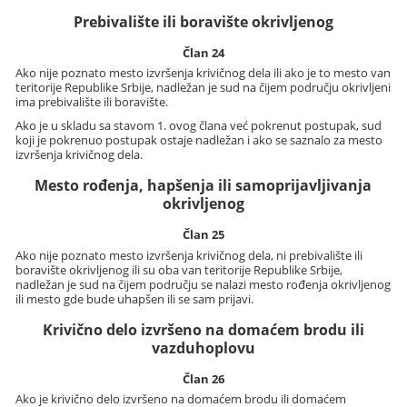
Prebivalište ili boravište okrivljenog
Član 24
Ako nije poznato mesto izvršenja krivičnog dela ili ako je to mesto van
teritorije Republike Srbije, nadležan je sud na čijem području okrivljeni
ima prebivalište ili boravište.
Ako je u skladu sa stavom 1. ovog člana već pokrenut postupak, sud
koji je pokrenuo postupak ostaje nadležan i ako se saznalo za mesto
izvršenja krivičnog dela.
Mesto rođenja, hapšenja ili samoprijavljivanja
okrivljenog
Član 25
Ako nije poznato mesto izvršenja krivičnog dela, ni prebivalište ili
boravište okrivljenog ili su oba van teritorije Republike Srbije,
nadležan je sud na čijem području se nalazi mesto rođenja okrivljenog
ili mesto gde bude uhapšen ili se sam prijavi.
Krivično delo izvršeno na domaćem brodu ili
vazduhoplovu
Član 26
Ako je krivično delo izvršeno na domaćem brodu ili domaćem