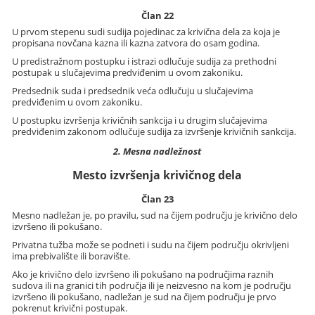
Član 22
U prvom stepenu sudi sudija pojedinac za krivična dela za koja je
propisana novčana kazna ili kazna zatvora do osam godina.
U predistražnom postupku i istrazi odlučuje sudija za prethodni
postupak u slučajevima predviđenim u ovom zakoniku.
Predsednik suda i predsednik veća odlučuju u slučajevima
predviđenim u ovom zakoniku.
U postupku izvršenja krivičnih sankcija i u drugim slučajevima
predviđenim zakonom odlučuje sudija za izvršenje krivičnih sankcija.
2. Mesna nadležnost
Mesto izvršenja krivičnog dela
Član 23
Mesno nadležan je, po pravilu, sud na čijem području je krivično delo
izvršeno ili pokušano.
Privatna tužba može se podneti i sudu na čijem području okrivljeni
ima prebivalište ili boravište.
Ako je krivično delo izvršeno ili pokušano na područjima raznih
sudova ili na granici tih područja ili je neizvesno na kom je području
izvršeno ili pokušano, nadležan je sud na čijem području je prvo
pokrenut krivični postupak.