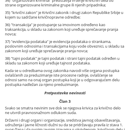
34) "organizovani kriminal" predstavlja vršenje krivičnih dela od
strane organizovane kriminalne grupe ili njenih pripadnika;
35) "krivični zakon" je Krivični zakonik i drugi zakon Republike Srbije u
kojem su sadržane krivičnopravne odredbe;
36) "transakcija" je postupanje sa imovinom određeno kao
traksankcija, u skladu sa zakonom koji uređuje sprečavanje pranja
novca;
37) "evidencija podataka" je evidencija podataka o strankama,
poslovnim odnosima i transakcijama koju vode obveznici, u skladu sa
zakonom koji uređuje sprečavanje pranja novca;
38) "tajni podatak" je tajni podatak i strani tajni podatak određen u
skladu sa zakonom koji uređuje tajnost podataka.
Kada se u odredbama ovog zakonika navodi više organa postupka
ovlašćenih za preduzimanje iste procesne radnje, ovlašćenje se
odnosi samo na onaj organ postupka koji je u odgovarajućem delu
postupka nadležan za njeno preduzimanje.
Pretpostavka nevinosti
Član 3
Svako se smatra nevinim sve dok se njegova krivica za krivično delo
ne utvrdi pravnosnažnom odlukom suda.
Državni i drugi organi i organizacije, sredstva javnog obaveštavanja,
udruženja i javne ličnosti dužni su da se pridržavaju pravila iz stava 1.
ovog člana i da svojim javnim izjavama o okrivljenom, krivičnom delu i