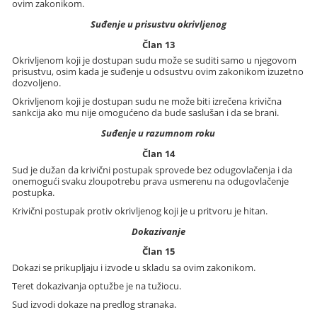
ovim zakonikom.
Suđenje u prisustvu okrivljenog
Član 13
Okrivljenom koji je dostupan sudu može se suditi samo u njegovom
prisustvu, osim kada je suđenje u odsustvu ovim zakonikom izuzetno
dozvoljeno.
Okrivljenom koji je dostupan sudu ne može biti izrečena krivična
sankcija ako mu nije omogućeno da bude saslušan i da se brani.
Suđenje u razumnom roku
Član 14
Sud je dužan da krivični postupak sprovede bez odugovlačenja i da
onemogući svaku zloupotrebu prava usmerenu na odugovlačenje
postupka.
Krivični postupak protiv okrivljenog koji je u pritvoru je hitan.
Dokazivanje
Član 15
Dokazi se prikupljaju i izvode u skladu sa ovim zakonikom.
Teret dokazivanja optužbe je na tužiocu.
Sud izvodi dokaze na predlog stranaka.