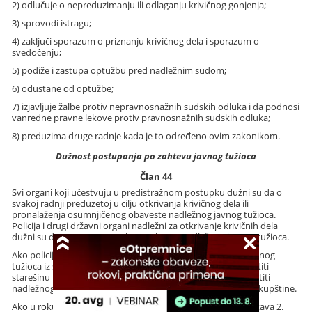
2) odlučuje o nepreduzimanju ili odlaganju krivičnog gonjenja;
3) sprovodi istragu;
4) zaključi sporazum o priznanju krivičnog dela i sporazum o
svedočenju;
5) podiže i zastupa optužbu pred nadležnim sudom;
6) odustane od optužbe;
7) izjavljuje žalbe protiv nepravnosnažnih sudskih odluka i da podnosi
vanredne pravne lekove protiv pravnosnažnih sudskih odluka;
8) preduzima druge radnje kada je to određeno ovim zakonikom.
Dužnost postupanja po zahtevu javnog tužioca
Član 44
Svi organi koji učestvuju u predistražnom postupku dužni su da o
svakoj radnji preduzetoj u cilju otkrivanja krivičnog dela ili
pronalaženja osumnjičenog obaveste nadležnog javnog tužioca.
Policija i drugi državni organi nadležni za otkrivanje krivičnih dela
dužni su da postupe po svakom zahtevu nadležnog javnog tužioca.
Ako policija ili drugi državni organ ne postupi po zahtevu javnog
tužioca iz stava 1. ovog člana, javni tužilac će odmah obavestiti
starešinu koji rukovodi organom, a po potrebi može obavestiti
nadležnog ministra, Vladu ili nadležno radno telo Narodne skupštine.
Ako u roku od 24 časa od kada je primljeno obaveštenje iz stava 2.