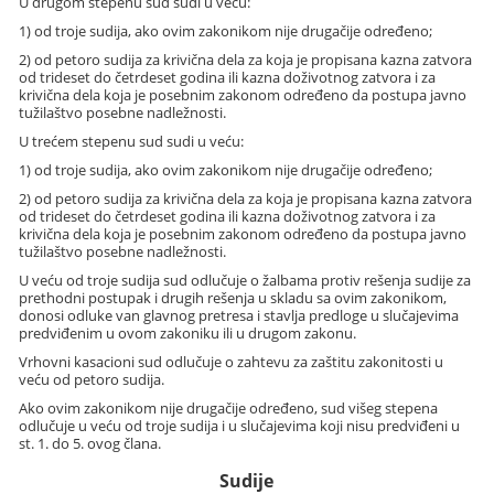
U drugom stepenu sud sudi u veću:
1) od troje sudija, ako ovim zakonikom nije drugačije određeno;
2) od petoro sudija za krivična dela za koja je propisana kazna zatvora
od trideset do četrdeset godina ili kazna doživotnog zatvora i za
krivična dela koja je posebnim zakonom određeno da postupa javno
tužilaštvo posebne nadležnosti.
U trećem stepenu sud sudi u veću:
1) od troje sudija, ako ovim zakonikom nije drugačije određeno;
2) od petoro sudija za krivična dela za koja je propisana kazna zatvora
od trideset do četrdeset godina ili kazna doživotnog zatvora i za
krivična dela koja je posebnim zakonom određeno da postupa javno
tužilaštvo posebne nadležnosti.
U veću od troje sudija sud odlučuje o žalbama protiv rešenja sudije za
prethodni postupak i drugih rešenja u skladu sa ovim zakonikom,
donosi odluke van glavnog pretresa i stavlja predloge u slučajevima
predviđenim u ovom zakoniku ili u drugom zakonu.
Vrhovni kasacioni sud odlučuje o zahtevu za zaštitu zakonitosti u
veću od petoro sudija.
Ako ovim zakonikom nije drugačije određeno, sud višeg stepena
odlučuje u veću od troje sudija i u slučajevima koji nisu predviđeni u
st. 1. do 5. ovog člana.
Sudije