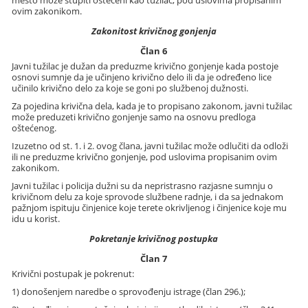
ovim zakonikom.
Zakonitost krivičnog gonjenja
Član 6
Javni tužilac je dužan da preduzme krivično gonjenje kada postoje
osnovi sumnje da je učinjeno krivično delo ili da je određeno lice
učinilo krivično delo za koje se goni po službenoj dužnosti.
Za pojedina krivična dela, kada je to propisano zakonom, javni tužilac
može preduzeti krivično gonjenje samo na osnovu predloga
oštećenog.
Izuzetno od st. 1. i 2. ovog člana, javni tužilac može odlučiti da odloži
ili ne preduzme krivično gonjenje, pod uslovima propisanim ovim
zakonikom.
Javni tužilac i policija dužni su da nepristrasno razjasne sumnju o
krivičnom delu za koje sprovode službene radnje, i da sa jednakom
pažnjom ispituju činjenice koje terete okrivljenog i činjenice koje mu
idu u korist.
Pokretanje krivičnog postupka
Član 7
Krivični postupak je pokrenut:
1) donošenjem naredbe o sprovođenju istrage (član 296.);