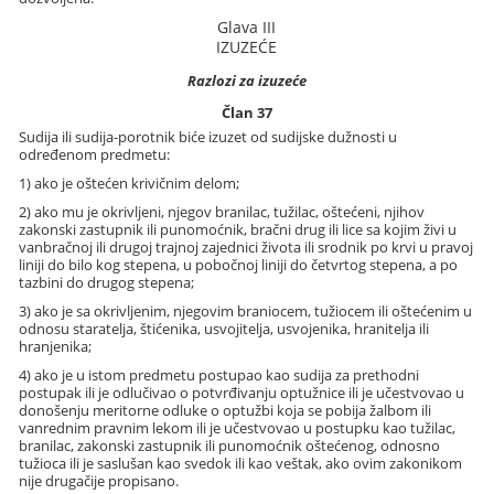
Glava III
IZUZEĆE
Razlozi za izuzeće
Član 37
Sudija ili sudija-porotnik biće izuzet od sudijske dužnosti u
određenom predmetu:
1) ako je oštećen krivičnim delom;
2) ako mu je okrivljeni, njegov branilac, tužilac, oštećeni, njihov
zakonski zastupnik ili punomoćnik, bračni drug ili lice sa kojim živi u
vanbračnoj ili drugoj trajnoj zajednici života ili srodnik po krvi u pravoj
liniji do bilo kog stepena, u pobočnoj liniji do četvrtog stepena, a po
tazbini do drugog stepena;
3) ako je sa okrivljenim, njegovim braniocem, tužiocem ili oštećenim u
odnosu staratelja, štićenika, usvojitelja, usvojenika, hranitelja ili
hranjenika;
4) ako je u istom predmetu postupao kao sudija za prethodni
postupak ili je odlučivao o potvrđivanju optužnice ili je učestvovao u
donošenju meritorne odluke o optužbi koja se pobija žalbom ili
vanrednim pravnim lekom ili je učestvovao u postupku kao tužilac,
branilac, zakonski zastupnik ili punomoćnik oštećenog, odnosno
tužioca ili je saslušan kao svedok ili kao veštak, ako ovim zakonikom
nije drugačije propisano.