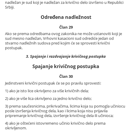
nadležan je sud koji je nadležan za krivično delo izvršeno u Republici
Srbiji.
Određena nadležnost
Član 29
Ako se prema odredbama ovog zakonika ne može ustanoviti koji je
sud mesno nadležan, Vrhovni kasacioni sud odrediće jedan od
stvarno nadležnih sudova pred kojim će se sprovesti krivični
postupak.
3. Spajanje i razdvajanje krivičnog postupka
Spajanje krivičnog postupka
Član 30
Jedinstveni krivični postupak će se po pravilu sprovesti:
1) ako je isto lice okrivljeno za više krivičnih dela;
2) ako je više lica okrivljeno za jedno krivično delo;
3) prema saučesnicima, prikrivačima, licima koja su pomogla učiniocu
posle izvršenja krivičnog dela, kao i licima koja nisu prijavila
pripremanje krivičnog dela, izvršenje krivičnog dela ili učinioca;
4) ako je oštećeni istovremeno učinio krivično delo prema
okrivljenom.