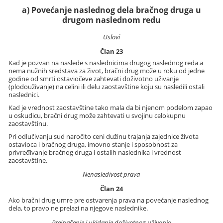
a) Povećanje naslednog dela bračnog druga u
drugom naslednom redu
Uslovi
Član 23
Kad je pozvan na nasleđe s naslednicima drugog naslednog reda a
nema nužnih sredstava za život, bračni drug može u roku od jedne
godine od smrti ostaviočeve zahtevati doživotno uživanje
(plodouživanje) na celini ili delu zaostavštine koju su nasledili ostali
naslednici.
Kad je vrednost zaostavštine tako mala da bi njenom podelom zapao
u oskudicu, bračni drug može zahtevati u svojinu celokupnu
zaostavštinu.
Pri odlučivanju sud naročito ceni dužinu trajanja zajednice života
ostavioca i bračnog druga, imovno stanje i sposobnost za
privređivanje bračnog druga i ostalih naslednika i vrednost
zaostavštine.
Nenasledivost prava
Član 24
Ako bračni drug umre pre ostvarenja prava na povećanje naslednog
dela, to pravo ne prelazi na njegove naslednike.
Preinačenje i ukidanje doživotnog uživanja