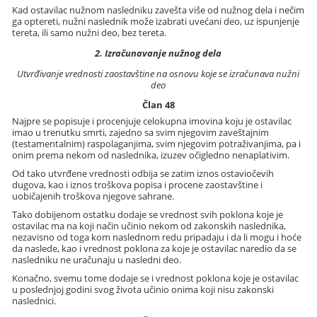
Kad ostavilac nužnom nasledniku zavešta više od nužnog dela i nečim
ga optereti, nužni naslednik može izabrati uvećani deo, uz ispunjenje
tereta, ili samo nužni deo, bez tereta.
2. Izračunavanje nužnog dela
Utvrđivanje vrednosti zaostavštine na osnovu koje se izračunava nužni
deo
Član 48
Najpre se popisuje i procenjuje celokupna imovina koju je ostavilac
imao u trenutku smrti, zajedno sa svim njegovim zaveštajnim
(testamentalnim) raspolaganjima, svim njegovim potraživanjima, pa i
onim prema nekom od naslednika, izuzev očigledno nenaplativim.
Od tako utvrđene vrednosti odbija se zatim iznos ostaviočevih
dugova, kao i iznos troškova popisa i procene zaostavštine i
uobičajenih troškova njegove sahrane.
Tako dobijenom ostatku dodaje se vrednost svih poklona koje je
ostavilac ma na koji način učinio nekom od zakonskih naslednika,
nezavisno od toga kom naslednom redu pripadaju i da li mogu i hoće
da naslede, kao i vrednost poklona za koje je ostavilac naredio da se
nasledniku ne uračunaju u nasledni deo.
Konačno, svemu tome dodaje se i vrednost poklona koje je ostavilac
u poslednjoj godini svog života učinio onima koji nisu zakonski
naslednici.