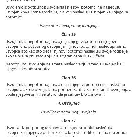
Usvojenik iz potpunog usvojenja i njegovi potomci ne nasleđuju
usvojenikove krvne srodnike, niti ovi nasleđuju usvojenika i njegove
potomke.
Usvojenik iz nepotpunog usvojenja
Član 35
Usvojenik iz nepotpunog usvojenja, njegovi potomci i njegovi
usvojenici iz potpunog usvojenja i njihovi potomci, nasleđuju samo
usvojica isto kao što deca i njihovi potomci nasleđuju svoje roditelje
ako ta prava pri usvojenju nisu ograničena ili isključena.
Nepotpuno usvojenje ne smeta nasleđivanju između usvojenika i
njegovih krvnih srodnika.
Član 36
Usvojenik iz nepotpunog usvojenja i njegovi potomci ne nasleđuju
usvojioca ako je usvojilac bio podneo zahtev za prestanak usvojenja a
posle njegove smrti se utvrdi da je zahtev bio osnovan.
4. Usvojilac
Usvojilac iz potpunog usvojenja
Član 37
Usvojilac iz potpunog usvojenja i njegovi srodnici nasleđuju
usvojenika i njegove potomke isto kao što roditelji i njihovi srodnici