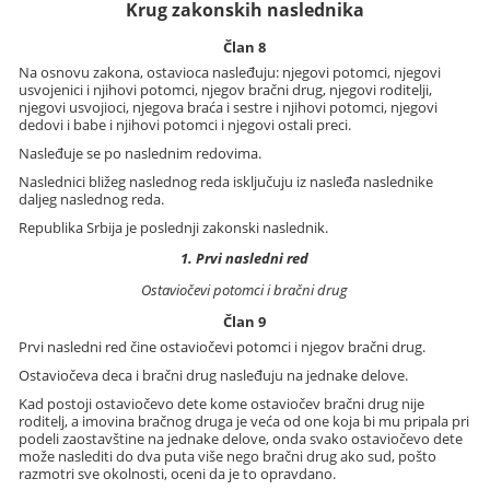
Krug zakonskih naslednika
Član 8
Na osnovu zakona, ostavioca nasleđuju: njegovi potomci, njegovi
usvojenici i njihovi potomci, njegov bračni drug, njegovi roditelji,
njegovi usvojioci, njegova braća i sestre i njihovi potomci, njegovi
dedovi i babe i njihovi potomci i njegovi ostali preci.
Nasleđuje se po naslednim redovima.
Naslednici bližeg naslednog reda isključuju iz nasleđa naslednike
daljeg naslednog reda.
Republika Srbija je poslednji zakonski naslednik.
1. Prvi nasledni red
Ostaviočevi potomci i bračni drug
Član 9
Prvi nasledni red čine ostaviočevi potomci i njegov bračni drug.
Ostaviočeva deca i bračni drug nasleđuju na jednake delove.
Kad postoji ostaviočevo dete kome ostaviočev bračni drug nije
roditelj, a imovina bračnog druga je veća od one koja bi mu pripala pri
podeli zaostavštine na jednake delove, onda svako ostaviočevo dete
može naslediti do dva puta više nego bračni drug ako sud, pošto
razmotri sve okolnosti, oceni da je to opravdano.