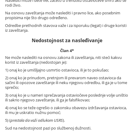
Naslediti može i dete već začeto u trenutku ostaviočeve smrti ako se
rodi živo.
Na osnovu zaveštanja može naslediti i pravno lice, ako posebnim
propisima nije što drugo određeno.
Odredbe prethodnih stavova važe i za isporuku (legat) i druge koristi
iz zaveštanja.
Nedostojnost za nasleđivanje
Član 4*
Ne može naslediti na osnovu zakona ili zaveštanja, niti steći kakvu
korist iz zaveštanja (nedostojan je):
1) onaj ko je umišljajno usmrtio ostavioca, ili je to pokušao;
2) onaj ko je prinudom, pretnjom ili prevarom naveo ostavioca da
sačini ili opozove zaveštanje ili neku njegovu odredbu, ili ga je u tome
sprečio;
3) onaj ko je u nameri sprečavanja ostaviočeve poslednje volje uništio
ili sakrio njegovo zaveštanje, ili ga je falsifikovao;
4) onaj ko se teže ogrešio o zakonsku obavezu izdržavanja ostavioca,
ili mu je uskratio nužnu pomoć;
5) (
prestala da važi odlukom USRS
).
Sud na nedostojnost pazi po službenoj dužnosti.