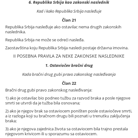
6. Republika Srbija kao zakonski naslednik
Kad i kako Republika Srbija nasleđuje
Član 21
Republika Srbija nasleđuje ako ostavilac nema drugih zakonskih
naslednika.
Republika Srbija ne može se odreći nasleđa.
Zaostavština koju Republika Srbija nasledi postaje državna imovina.
II POSEBNA PRAVILA ZA NEKE ZAKONSKE NASLEDNIKE
1. Ostaviočev bračni drug
Kada bračni drug gubi pravo zakonskog nasleđivanja
Član 22
Bračni drug gubi pravo zakonskog nasleđivanja:
1) ako je ostavilac bio podneo tužbu za razvod braka a posle njegove
smrti se utvrdi da je tužba bila osnovana;
2) ako je njegov brak sa ostaviocem poništen posle ostaviočeve smrti,
a iz razloga koji su bračnom drugu bili poznati u trenutku zaključenja
braka;
3) ako je njegova zajednica života sa ostaviocem bila trajno prestala
njegovom krivicom ili u sporazumu sa ostaviocem.