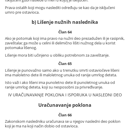
Prava ostalih koji mogu naslediti određuju se kao da je isključeni
umro pre ostavioca.
b) Lišenje nužnih naslednika
Član 64
Ako je potomak koji ima pravo na nužni deo prezadužen ili je rasipnik,
zaveštalac ga može u celini ili delimično lišiti nužnog dela u korist
potomaka lišenog.
Lišenje mora biti učinjeno u obliku potrebnom za zaveštanje.
Član 65
Lišenje je punovažno samo ako u trenutku smrti ostaviočeve lišeni
ima maloletno dete ili maloletnog unuka od ranije umrlog deteta.
Isto važi i ako lišeni ima punoletno dete ili punoletnog unuka od
ranije umrlog deteta, koji su nesposobni za privređivanje.
IV URAČUNAVANJE POKLONA I ISPORUKA U NASLEDNI DEO
Uračunavanje poklona
Član 66
Zakonskom nasledniku uračunava se u njegov nasledni deo poklon
koji je ma na koji način dobio od ostavioca.