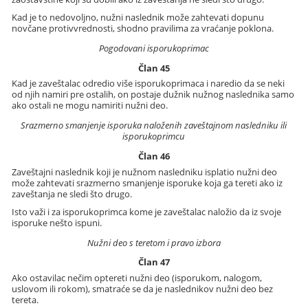
Kad je to nedovoljno, nužni naslednik može zahtevati dopunu
novčane protivvrednosti, shodno pravilima za vraćanje poklona.
Pogodovani isporukoprimac
Član 45
Kad je zaveštalac odredio više isporukoprimaca i naredio da se neki
od njih namiri pre ostalih, on postaje dužnik nužnog naslednika samo
ako ostali ne mogu namiriti nužni deo.
Srazmerno smanjenje isporuka naloženih zaveštajnom nasledniku ili
isporukoprimcu
Član 46
Zaveštajni naslednik koji je nužnom nasledniku isplatio nužni deo
može zahtevati srazmerno smanjenje isporuke koja ga tereti ako iz
zaveštanja ne sledi što drugo.
Isto važi i za isporukoprimca kome je zaveštalac naložio da iz svoje
isporuke nešto ispuni.
Nužni deo s teretom i pravo izbora
Član 47
Ako ostavilac nečim optereti nužni deo (isporukom, nalogom,
uslovom ili rokom), smatraće se da je naslednikov nužni deo bez
tereta.