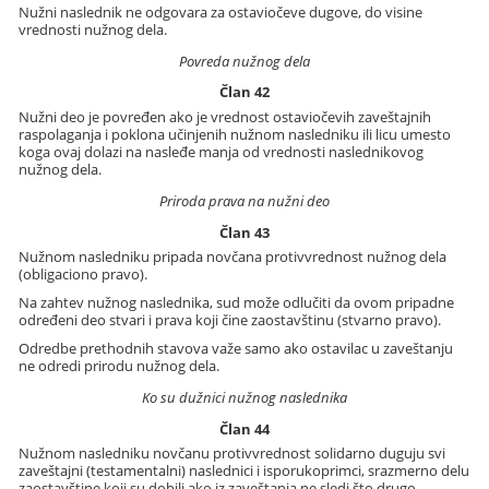
Nužni naslednik ne odgovara za ostaviočeve dugove, do visine
vrednosti nužnog dela.
Povreda nužnog dela
Član 42
Nužni deo je povređen ako je vrednost ostaviočevih zaveštajnih
raspolaganja i poklona učinjenih nužnom nasledniku ili licu umesto
koga ovaj dolazi na nasleđe manja od vrednosti naslednikovog
nužnog dela.
Priroda prava na nužni deo
Član 43
Nužnom nasledniku pripada novčana protivvrednost nužnog dela
(obligaciono pravo).
Na zahtev nužnog naslednika, sud može odlučiti da ovom pripadne
određeni deo stvari i prava koji čine zaostavštinu (stvarno pravo).
Odredbe prethodnih stavova važe samo ako ostavilac u zaveštanju
ne odredi prirodu nužnog dela.
Ko su dužnici nužnog naslednika
Član 44
Nužnom nasledniku novčanu protivvrednost solidarno duguju svi
zaveštajni (testamentalni) naslednici i isporukoprimci, srazmerno delu
zaostavštine koji su dobili ako iz zaveštanja ne sledi što drugo.