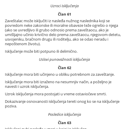
Uzroci isključenja
Član 61
Zaveštalac može isključiti iz nasleđa nužnog naslednika koji se
povredom neke zakonske ili moralne obaveze teže ogrešio o njega
(ako se uvredljivo ili grubo odnosio prema zaveštaocu, ako je
umišljajno učinio krivično delo prema zaveštaocu, njegovom detetu,
usvojeniku, bračnom drugu ili roditelju, ako se odao neradu i
nepoštenom životu).
Isključenje može biti potpuno ili delimično.
Uslovi punovažnosti isključenja
Član 62
Isključenje mora biti učinjeno u obliku potrebnom za zaveštanje.
Isključenje mora biti izraženo na nesumnjiv način, a poželjno je
navesti i uzrok isključenja.
Uzrok isključenja mora postojati u vreme ostaviočeve smrti.
Dokazivanje osnovanosti isključenja tereti onog ko se na isključenje
poziva.
Posledice isključenja
Član 63
Isključeni gubi nasleđe u meri u kojoj je isključen.