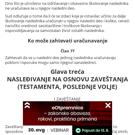
Ono što je utrošeno na izdržavanje i obavezno školovanje naslednika
ne uračunava se u njegov nasledni deo.
Sud odlučuje o tome da li će se izdaci koje je ostavilac učinio za dalje
školovanje naslednika uračunati u njegov nasledni deo i koliko, ceneći
naročito vrednost zaostavštine i troškove školovanja i
osposobljavanja za samostalan život ostalih naslednika.
Ko može zahtevati uračunavanje
Član 77
Zahtevati da se u nasledni deo jednog naslednika uračunavaju
pokloni i isporuke mogu samo njegovi sanaslednici.
Glava treća
NASLEĐIVANJE NA OSNOVU ZAVEŠTANJA
(TESTAMENTA, POSLEDNJE VOLJE)
I ZAVEŠTANJE
Pojam zaveštanja
Član 78
Zaveštanje je jednostrana, lična i uvek opoziva izjava volje za to
sposobnog lica kojom ono raspoređuje svoju imovinu za slučaj smrti,