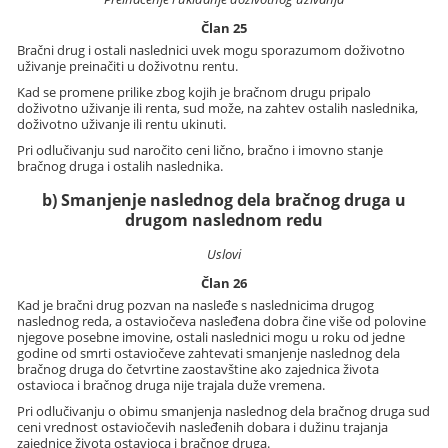
Član 25
Bračni drug i ostali naslednici uvek mogu sporazumom doživotno
uživanje preinačiti u doživotnu rentu.
Kad se promene prilike zbog kojih je bračnom drugu pripalo
doživotno uživanje ili renta, sud može, na zahtev ostalih naslednika,
doživotno uživanje ili rentu ukinuti.
Pri odlučivanju sud naročito ceni lično, bračno i imovno stanje
bračnog druga i ostalih naslednika.
b) Smanjenje naslednog dela bračnog druga u
drugom naslednom redu
Uslovi
Član 26
Kad je bračni drug pozvan na nasleđe s naslednicima drugog
naslednog reda, a ostaviočeva nasleđena dobra čine više od polovine
njegove posebne imovine, ostali naslednici mogu u roku od jedne
godine od smrti ostaviočeve zahtevati smanjenje naslednog dela
bračnog druga do četvrtine zaostavštine ako zajednica života
ostavioca i bračnog druga nije trajala duže vremena.
Pri odlučivanju o obimu smanjenja naslednog dela bračnog druga sud
ceni vrednost ostaviočevih nasleđenih dobara i dužinu trajanja
zajednice života ostavioca i bračnog druga.