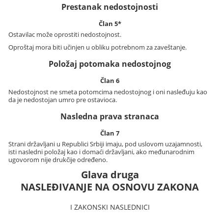
Prestanak nedostojnosti
Član 5*
Ostavilac može oprostiti nedostojnost.
Oproštaj mora biti učinjen u obliku potrebnom za zaveštanje.
Položaj potomaka nedostojnog
Član 6
Nedostojnost ne smeta potomcima nedostojnog i oni nasleđuju kao
da je nedostojan umro pre ostavioca.
Nasledna prava stranaca
Član 7
Strani državljani u Republici Srbiji imaju, pod uslovom uzajamnosti,
isti nasledni položaj kao i domaći državljani, ako međunarodnim
ugovorom nije drukčije određeno.
Glava druga
NASLEĐIVANJE NA OSNOVU ZAKONA
I ZAKONSKI NASLEDNICI