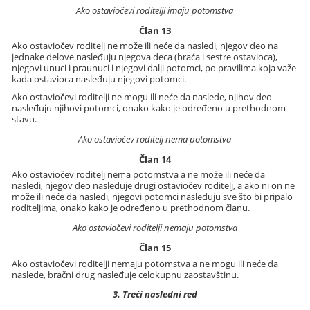
Ako ostaviočevi roditelji imaju potomstva
Član 13
Ako ostaviočev roditelj ne može ili neće da nasledi, njegov deo na
jednake delove nasleđuju njegova deca (braća i sestre ostavioca),
njegovi unuci i praunuci i njegovi dalji potomci, po pravilima koja važe
kada ostavioca nasleđuju njegovi potomci.
Ako ostaviočevi roditelji ne mogu ili neće da naslede, njihov deo
nasleđuju njihovi potomci, onako kako je određeno u prethodnom
stavu.
Ako ostaviočev roditelj nema potomstva
Član 14
Ako ostaviočev roditelj nema potomstva a ne može ili neće da
nasledi, njegov deo nasleđuje drugi ostaviočev roditelj, a ako ni on ne
može ili neće da nasledi, njegovi potomci nasleđuju sve što bi pripalo
roditeljima, onako kako je određeno u prethodnom članu.
Ako ostaviočevi roditelji nemaju potomstva
Član 15
Ako ostaviočevi roditelji nemaju potomstva a ne mogu ili neće da
naslede, bračni drug nasleđuje celokupnu zaostavštinu.
3. Treći nasledni red