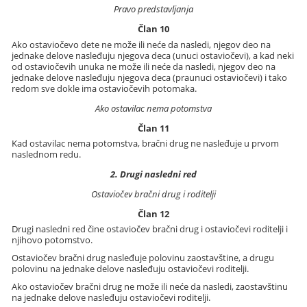
Pravo predstavljanja
Član 10
Ako ostaviočevo dete ne može ili neće da nasledi, njegov deo na
jednake delove nasleđuju njegova deca (unuci ostaviočevi), a kad neki
od ostaviočevih unuka ne može ili neće da nasledi, njegov deo na
jednake delove nasleđuju njegova deca (praunuci ostaviočevi) i tako
redom sve dokle ima ostaviočevih potomaka.
Ako ostavilac nema potomstva
Član 11
Kad ostavilac nema potomstva, bračni drug ne nasleđuje u prvom
naslednom redu.
2. Drugi nasledni red
Ostaviočev bračni drug i roditelji
Član 12
Drugi nasledni red čine ostaviočev bračni drug i ostaviočevi roditelji i
njihovo potomstvo.
Ostaviočev bračni drug nasleđuje polovinu zaostavštine, a drugu
polovinu na jednake delove nasleđuju ostaviočevi roditelji.
Ako ostaviočev bračni drug ne može ili neće da nasledi, zaostavštinu
na jednake delove nasleđuju ostaviočevi roditelji.