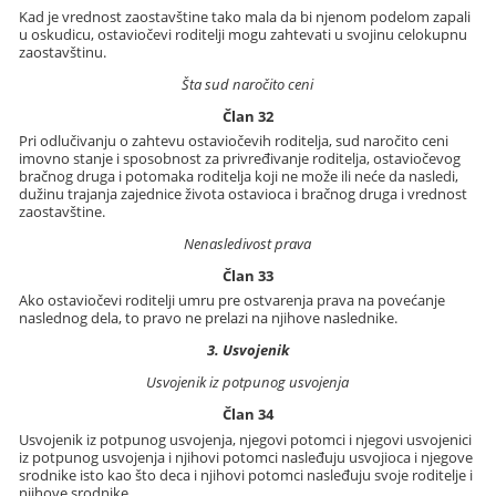
Kad je vrednost zaostavštine tako mala da bi njenom podelom zapali
u oskudicu, ostaviočevi roditelji mogu zahtevati u svojinu celokupnu
zaostavštinu.
Šta sud naročito ceni
Član 32
Pri odlučivanju o zahtevu ostaviočevih roditelja, sud naročito ceni
imovno stanje i sposobnost za privređivanje roditelja, ostaviočevog
bračnog druga i potomaka roditelja koji ne može ili neće da nasledi,
dužinu trajanja zajednice života ostavioca i bračnog druga i vrednost
zaostavštine.
Nenasledivost prava
Član 33
Ako ostaviočevi roditelji umru pre ostvarenja prava na povećanje
naslednog dela, to pravo ne prelazi na njihove naslednike.
3. Usvojenik
Usvojenik iz potpunog usvojenja
Član 34
Usvojenik iz potpunog usvojenja, njegovi potomci i njegovi usvojenici
iz potpunog usvojenja i njihovi potomci nasleđuju usvojioca i njegove
srodnike isto kao što deca i njihovi potomci nasleđuju svoje roditelje i
njihove srodnike.