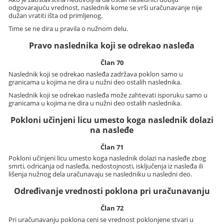
odgovarajuću vrednost, naslednik kome se vrši uračunavanje nije
dužan vratiti išta od primljenog.
Time se ne dira u pravila o nužnom delu.
Pravo naslednika koji se odrekao nasleđa
Član 70
Naslednik koji se odrekao nasleđa zadržava poklon samo u
granicama u kojima ne dira u nužni deo ostalih naslednika.
Naslednik koji se odrekao nasleđa može zahtevati isporuku samo u
granicama u kojima ne dira u nužni deo ostalih naslednika.
Pokloni učinjeni licu umesto koga naslednik dolazi
na nasleđe
Član 71
Pokloni učinjeni licu umesto koga naslednik dolazi na nasleđe zbog
smrti, odricanja od nasleđa, nedostojnosti, isključenja iz nasleđa ili
lišenja nužnog dela uračunavaju se nasledniku u nasledni deo.
Određivanje vrednosti poklona pri uračunavanju
Član 72
Pri uračunavanju poklona ceni se vrednost poklonjene stvari u