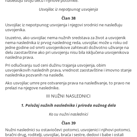
nasleđuju svoju decu i njihove potomke.
Usvojilac iz nepotpunog usvojenja
Član 38
Usvojilac iz nepotpunog usvojenja i njegovi srodnici ne nasleđuju
usvojenika.
Izuzetno, ako usvojilac nema nužnih sredstava za život a usvojenik
nema naslednika iz prvog naslednog reda, usvojilac može u roku od
jedne godine od smrti usvojenikove zahtevati doživotno uživanje na
delu zaostavštine ako pri usvojenju nisu bila isključena usvojenikova
nasledna prava.
Pri odlučivanju sud ceni dužinu trajanja usvojenja, obim
usvojenikovih naslednih prava, vrednost zaostavštine i imovno stanje
naslednika pozvanih na nasleđe.
Ako usvojilac umre pre ostvarenja prava na nasleđivanje, to pravo ne
prelazi na njegove naslednike.
III NUŽNI NASLEDNICI
1. Položaj nužnih naslednika i priroda nužnog dela
Ko su nužni naslednici
Član 39
Nužni naslednici su ostaviočevi: potomci, usvojenici i njihovi potomci,
bračni drug, roditelji, usvojilac, braća i sestre, dedovi i babe i ostali