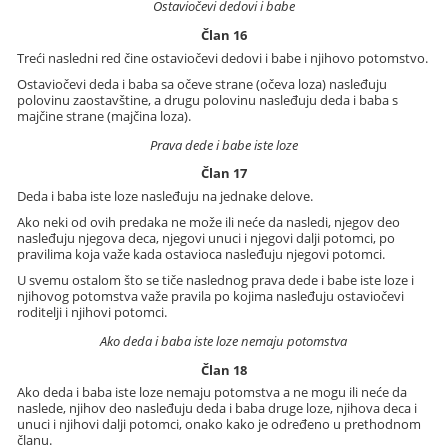
Ostaviočevi dedovi i babe
Član 16
Treći nasledni red čine ostaviočevi dedovi i babe i njihovo potomstvo.
Ostaviočevi deda i baba sa očeve strane (očeva loza) nasleđuju
polovinu zaostavštine, a drugu polovinu nasleđuju deda i baba s
majčine strane (majčina loza).
Prava dede i babe iste loze
Član 17
Deda i baba iste loze nasleđuju na jednake delove.
Ako neki od ovih predaka ne može ili neće da nasledi, njegov deo
nasleđuju njegova deca, njegovi unuci i njegovi dalji potomci, po
pravilima koja važe kada ostavioca nasleđuju njegovi potomci.
U svemu ostalom što se tiče naslednog prava dede i babe iste loze i
njihovog potomstva važe pravila po kojima nasleđuju ostaviočevi
roditelji i njihovi potomci.
Ako deda i baba iste loze nemaju potomstva
Član 18
Ako deda i baba iste loze nemaju potomstva a ne mogu ili neće da
naslede, njihov deo nasleđuju deda i baba druge loze, njihova deca i
unuci i njihovi dalji potomci, onako kako je određeno u prethodnom
članu.