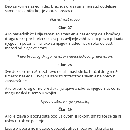
Deo za koji je nasledni deo bračnog druga smanjen sud dodeljuje
samo nasledniku koji je zahtev postavio.
Nasledivost prava
Član 27
Ako naslednik koji nije zahtevao smanjenje naslednog dela bračnog
druga umre pre isteka roka za postavljanje zahteva, to pravo pripada
njegovim potomcima, ako su njegovi naslednici, u roku od šest
meseci od njegove smrti.
Pravo bračnog druga na izbor i nenasledivost prava izbora
Član 28
Sve dokle se ne reši o zahtevu ostalih naslednika bračni drug može
umesto nasleđa u svojinu izabrati doživotno uživanje na polovini
zaostavštine.
Ako bračni drug umre pre davanja izjave o izboru, njegovi naslednici
mogu naslediti samo u svojinu.
Izjava o izboru i njen poništaj
Član 29
Ako je izjava o izboru data pod uslovom ili rokom, smatraće se da ni
uslov ni rok ne postoje.
Izjava o izboru ne može se opozvati, ali se može poništiti ako je