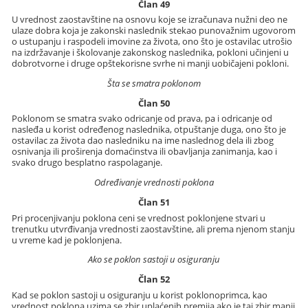
Član 49
U vrednost zaostavštine na osnovu koje se izračunava nužni deo ne
ulaze dobra koja je zakonski naslednik stekao punovažnim ugovorom
o ustupanju i raspodeli imovine za života, ono što je ostavilac utrošio
na izdržavanje i školovanje zakonskog naslednika, pokloni učinjeni u
dobrotvorne i druge opštekorisne svrhe ni manji uobičajeni pokloni.
Šta se smatra poklonom
Član 50
Poklonom se smatra svako odricanje od prava, pa i odricanje od
nasleđa u korist određenog naslednika, otpuštanje duga, ono što je
ostavilac za života dao nasledniku na ime naslednog dela ili zbog
osnivanja ili proširenja domaćinstva ili obavljanja zanimanja, kao i
svako drugo besplatno raspolaganje.
Određivanje vrednosti poklona
Član 51
Pri procenjivanju poklona ceni se vrednost poklonjene stvari u
trenutku utvrđivanja vrednosti zaostavštine, ali prema njenom stanju
u vreme kad je poklonjena.
Ako se poklon sastoji u osiguranju
Član 52
Kad se poklon sastoji u osiguranju u korist poklonoprimca, kao
vrednost poklona uzima se zbir uplaćenih premija ako je taj zbir manji