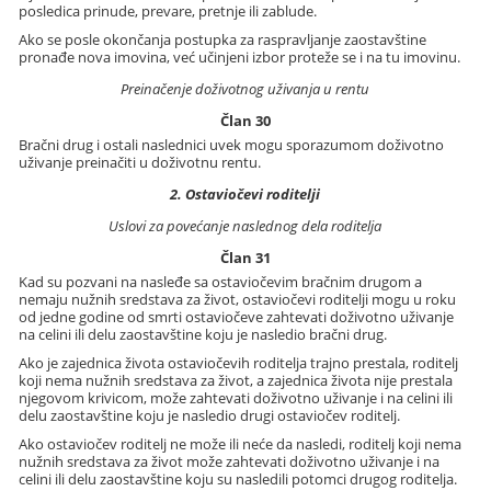
posledica prinude, prevare, pretnje ili zablude.
Ako se posle okončanja postupka za raspravljanje zaostavštine
pronađe nova imovina, već učinjeni izbor proteže se i na tu imovinu.
Preinačenje doživotnog uživanja u rentu
Član 30
Bračni drug i ostali naslednici uvek mogu sporazumom doživotno
uživanje preinačiti u doživotnu rentu.
2. Ostaviočevi roditelji
Uslovi za povećanje naslednog dela roditelja
Član 31
Kad su pozvani na nasleđe sa ostaviočevim bračnim drugom a
nemaju nužnih sredstava za život, ostaviočevi roditelji mogu u roku
od jedne godine od smrti ostaviočeve zahtevati doživotno uživanje
na celini ili delu zaostavštine koju je nasledio bračni drug.
Ako je zajednica života ostaviočevih roditelja trajno prestala, roditelj
koji nema nužnih sredstava za život, a zajednica života nije prestala
njegovom krivicom, može zahtevati doživotno uživanje i na celini ili
delu zaostavštine koju je nasledio drugi ostaviočev roditelj.
Ako ostaviočev roditelj ne može ili neće da nasledi, roditelj koji nema
nužnih sredstava za život može zahtevati doživotno uživanje i na
celini ili delu zaostavštine koju su nasledili potomci drugog roditelja.