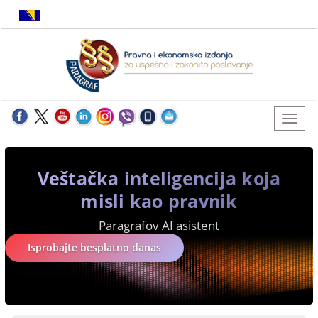
Veštačka inteligencija koja
misli kao pravnik
Paragrafov AI asistent
Isprobajte besplatno danas