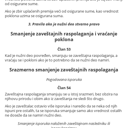
od osigurane sume.
Ako je zbir uplaćenih premija veći od osigurane sume, kao vrednost
poklona uzima se osigurana suma.
3. Pravila ako je nužni deo stvarno pravo
Smanjenje zaveštajnih raspolaganja i vraćanje
poklona
Član 53
Kad je nužni deo povređen, smanjuju se zaveštajna raspolaganja, a
vraćaju se i pokloni ako je to potrebno da se nužni deo namiri.
Srazmerno smanjenje zaveštajnih raspolaganja
Pogodovana isporuka
Član 54
Zaveštajna raspolaganja smanjuju se u istoj srazmeri, bez obzira na
njihovu prirodu i obim ako iz zaveštanja ne sledi što drugo.
Ako je zaveštalac ostavio više isporuka i naredio da se neka od njih
ispuni pre ostalih, ta se isporuka smanjuje samo ako vrednost ostalih
ne doseže da se namiri nužni deo.
Smanjenje isporuka naloženih zaveštajnom nasledniku ili