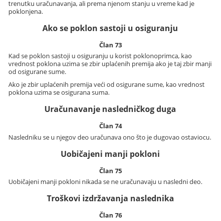
trenutku uračunavanja, ali prema njenom stanju u vreme kad je
poklonjena.
Ako se poklon sastoji u osiguranju
Član 73
Kad se poklon sastoji u osiguranju u korist poklonoprimca, kao
vrednost poklona uzima se zbir uplaćenih premija ako je taj zbir manji
od osigurane sume.
Ako je zbir uplaćenih premija veći od osigurane sume, kao vrednost
poklona uzima se osigurana suma.
Uračunavanje nasledničkog duga
Član 74
Nasledniku se u njegov deo uračunava ono što je dugovao ostaviocu.
Uobičajeni manji pokloni
Član 75
Uobičajeni manji pokloni nikada se ne uračunavaju u nasledni deo.
Troškovi izdržavanja naslednika
Član 76