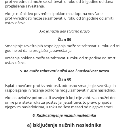
protivvrednosti može se zahtevati u roku od tri godine od dana
proglašenja zaveštanja.
Ako je nužni deo povređen i poklonima, dopuna novčane
protivvrednosti može se zahtevati u roku od tri godine od smrti
ostaviočeve.
Ako je nužni deo stvarno pravo
Član 59
Smanjenje zaveštajnih raspolaganja može se zahtevati u roku od tri
godine od dana proglašenja zaveštanja.
Vraćanje poklona može se zahtevati u roku od tri godine od smrti
ostaviočeve.
5. Ko može zahtevati nužni deo i nasledivost prava
Član 60
Isplatu novčane protivvrednosti, odnosno smanjenje zaveštajnih
raspolaganja i vraćanje poklona mogu zahtevati nužni naslednici.
Ako ostaviočev potomak ili usvojenik koji nije zahtevao nužni deo
umre pre isteka roka za postavljanje zahteva, to pravo pripada
njegovim naslednicima, u roku od šest meseci od njegove smrti.
6. Razbaštinjenje nužnih naslednika
a) Isključenje nužnih naslednika