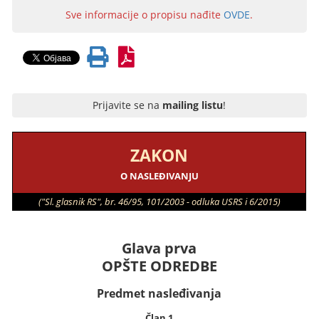
Sve informacije o propisu nađite
OVDE
.
Prijavite se na
mailing listu
!
ZAKON
O NASLEĐIVANJU
("Sl. glasnik RS", br. 46/95, 101/2003 - odluka USRS i 6/2015)
Glava prva
OPŠTE ODREDBE
Predmet nasleđivanja
Član 1