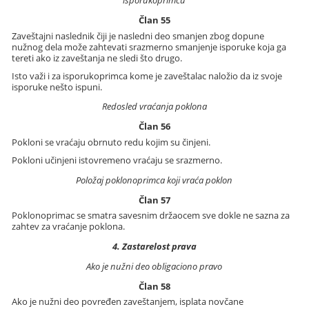
isporukoprimcu
Član 55
Zaveštajni naslednik čiji je nasledni deo smanjen zbog dopune
nužnog dela može zahtevati srazmerno smanjenje isporuke koja ga
tereti ako iz zaveštanja ne sledi što drugo.
Isto važi i za isporukoprimca kome je zaveštalac naložio da iz svoje
isporuke nešto ispuni.
Redosled vraćanja poklona
Član 56
Pokloni se vraćaju obrnuto redu kojim su činjeni.
Pokloni učinjeni istovremeno vraćaju se srazmerno.
Položaj poklonoprimca koji vraća poklon
Član 57
Poklonoprimac se smatra savesnim držaocem sve dokle ne sazna za
zahtev za vraćanje poklona.
4. Zastarelost prava
Ako je nužni deo obligaciono pravo
Član 58
Ako je nužni deo povređen zaveštanjem, isplata novčane