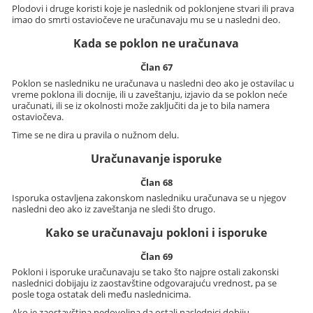
Plodovi i druge koristi koje je naslednik od poklonjene stvari ili prava
imao do smrti ostaviočeve ne uračunavaju mu se u nasledni deo.
Kada se poklon ne uračunava
Član 67
Poklon se nasledniku ne uračunava u nasledni deo ako je ostavilac u
vreme poklona ili docnije, ili u zaveštanju, izjavio da se poklon neće
uračunati, ili se iz okolnosti može zaključiti da je to bila namera
ostaviočeva.
Time se ne dira u pravila o nužnom delu.
Uračunavanje isporuke
Član 68
Isporuka ostavljena zakonskom nasledniku uračunava se u njegov
nasledni deo ako iz zaveštanja ne sledi što drugo.
Kako se uračunavaju pokloni i isporuke
Član 69
Pokloni i isporuke uračunavaju se tako što najpre ostali zakonski
naslednici dobijaju iz zaostavštine odgovarajuću vrednost, pa se
posle toga ostatak deli među naslednicima.
Ako je zaostavština nedovoljna da ostali naslednici dobiju