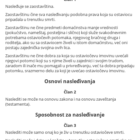
Nasleđuje se zaostavština.
Zaostavštinu čine sva nasleđivanju podobna prava koja su ostaviocu
pripadala u trenutku smrti.
Zaostavštinu ne čine predmeti domaćinstva manje vrednosti
(pokućstvo, nameštaj, posteljina i slično) koji služe svakodnevnim
potrebama ostaviočevih potomaka, njegovog bračnog druga i
roditelja, ako su sa ostaviocem živeli u istom domaćinstvu, već oni
postaju zajednička svojina ovih lica.
Zaostavštinu ne čine dobra za koja su ostaviočevu imovinu uvećali
njegovi potomci koji su s njime živeli u zajednici i svojim trudom,
zaradom ili inače mu pomagali u privređivanju, već ta dobra pripadaju
potomku, srazmerno delu za koji je uvećao ostaviočevu imovinu.
Osnovi nasleđivanja
Član 2
Naslediti se može na osnovu zakona i na osnovu zaveštanja
(testamenta).
Sposobnost za nasleđivanje
Član 3
Naslediti može samo onaj ko je živ u trenutku ostaviočeve smrti.