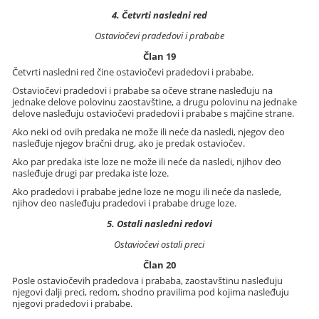
4. Četvrti nasledni red
Ostaviočevi pradedovi i prababe
Član 19
Četvrti nasledni red čine ostaviočevi pradedovi i prababe.
Ostaviočevi pradedovi i prababe sa očeve strane nasleđuju na
jednake delove polovinu zaostavštine, a drugu polovinu na jednake
delove nasleđuju ostaviočevi pradedovi i prababe s majčine strane.
Ako neki od ovih predaka ne može ili neće da nasledi, njegov deo
nasleđuje njegov bračni drug, ako je predak ostaviočev.
Ako par predaka iste loze ne može ili neće da nasledi, njihov deo
nasleđuje drugi par predaka iste loze.
Ako pradedovi i prababe jedne loze ne mogu ili neće da naslede,
njihov deo nasleđuju pradedovi i prababe druge loze.
5. Ostali nasledni redovi
Ostaviočevi ostali preci
Član 20
Posle ostaviočevih pradedova i prababa, zaostavštinu nasleđuju
njegovi dalji preci, redom, shodno pravilima pod kojima nasleđuju
njegovi pradedovi i prababe.