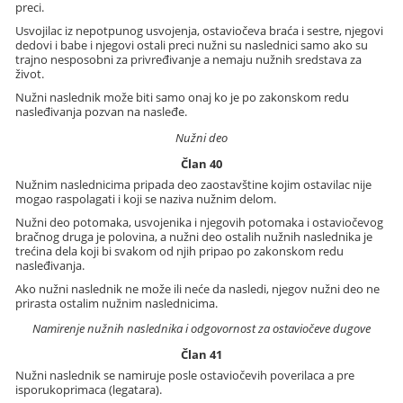
preci.
Usvojilac iz nepotpunog usvojenja, ostaviočeva braća i sestre, njegovi
dedovi i babe i njegovi ostali preci nužni su naslednici samo ako su
trajno nesposobni za privređivanje a nemaju nužnih sredstava za
život.
Nužni naslednik može biti samo onaj ko je po zakonskom redu
nasleđivanja pozvan na nasleđe.
Nužni deo
Član 40
Nužnim naslednicima pripada deo zaostavštine kojim ostavilac nije
mogao raspolagati i koji se naziva nužnim delom.
Nužni deo potomaka, usvojenika i njegovih potomaka i ostaviočevog
bračnog druga je polovina, a nužni deo ostalih nužnih naslednika je
trećina dela koji bi svakom od njih pripao po zakonskom redu
nasleđivanja.
Ako nužni naslednik ne može ili neće da nasledi, njegov nužni deo ne
prirasta ostalim nužnim naslednicima.
Namirenje nužnih naslednika i odgovornost za ostaviočeve dugove
Član 41
Nužni naslednik se namiruje posle ostaviočevih poverilaca a pre
isporukoprimaca (legatara).