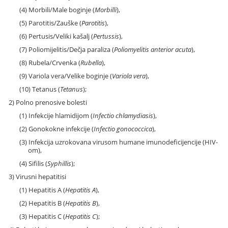
(4) Morbili/Male boginje (
Morbilli
),
(5) Parotitis/Zauške (
Parotitis
),
(6) Pertusis/Veliki kašalj (
Pertussis
),
(7) Poliomijelitis/Dečja paraliza (
Poliomyelitis anterior acuta
),
(8) Rubela/Crvenka (
Rubella
),
(9) Variola vera/Velike boginje (
Variola vera
),
(10) Tetanus (
Tetanus
);
2) Polno prenosive bolesti
(1) Infekcije hlamidijom (
Infectio chlamydiasis
),
(2) Gonokokne infekcije (
Infectio gonococcica
),
(3) Infekcija uzrokovana virusom humane imunodeficijencije (HIV-
om),
(4) Sifilis (
Syphillis
);
3) Virusni hepatitisi
(1) Hepatitis A (
Hepatitis A
),
(2) Hepatitis B (
Hepatitis B
),
(3) Hepatitis C (
Hepatitis C
);