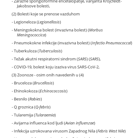
- Zarazne spongioformne encefalopatije, varijanta Krojcfeldt-
Jakobsove bolesti,
(2) Bolesti koje se prenose vazduhom
- Legioneloza (
Legionellosis
)
- Meningokokna bolest (invazivna bolest) (
Morbus
Meningococcica
)
- Pneumokokne infekcije (invazivna bolest) (
Infectio Pneumococcal
)
- Tuberkuloza (
Tuberculosis
)
- Težak akutni respiratorni sindrom (
SARS
) (
SARS
),
- COVID-19, bolest koju izaziva virus SARS-CoV-2,
(3) Zoonoze - osim onih navedenih u (4)
- Bruceloza (
Brucellosis
)
- Ehinokokoza (
Echinococcosis
)
- Besnilo (
Rabies
)
- Q groznica (
Q-febris
)
- Tularemija (
Tularaemia
)
- Avijarna influenca kod ljudi (
Avian influenzae
)
- Infekcija uzrokovana virusom Zapadnog Nila (
Febris West Nile
)