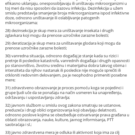
efikasno uklanjaju, onesposobljavaju ili uništavaju mikroorganizmi u
toj meri da nisu sposobni da izazovu infekciju. Dezinfekcija u užem
smislu predstavlja smanjenje broja mikroorganizama ispod infektivne
doze, odnosno uništavanje ili oslabljivanje patogenih
mikroorganizama;
28) dezinsekcija je skup mera za uništavanje insekata i drugih
zglavkara koji mogu da prenose uzročnike zarazne bolesti;
29) deratizacija je skup mera za uništavanje glodara koji mogu da
prenose uzročnike zarazne bolesti;
30) vanredna situacija, odnosno događaj je stanje kada su rizici i
pretnje ili posledice katastrofa, vanrednih događaja i drugih opasnosti
po stanovništvo, životnu sredinu i materijalna dobra takvog obima i
intenziteta da njihov nastanak ili posledice nije moguće sprečiti ili
otkloniti redovnim delovanjem, pa je neophodno primeniti posebne
mere;
31) zdravstveno obrazovanje je proces pomoću koga se pojedinci i
grupe ljudi uče da se ponašaju na način usmeren ka unapređenju,
održavanju i uspostavljanju zdravlja;
32) javnom službom u smislu ovog zakona smatraju se ustanove,
preduzeća i drugi oblici organizovanja koji obavljaju delatnosti,
odnosno poslove kojima se obezbeđuje ostvarivanje prava građana u
oblasti obrazovanja, nauke, kulture, javnog informisanja, PTT
saobraćaja i sl.;
33) javno zdravstvena mera je odluka ili aktivnost koja ima za cilj