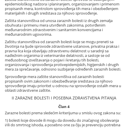
epidemiološkog nadzora i planiranjem, organizovanjem i primenom
propisanih mera, kontrolom sprovođenja tih mera i obezbeđenjem
materijalnih i drugih sredstava za njihovo sprovođenje.
Zaštita stanovništva od unosa zaraznih bolesti iz drugih zemalja
obuhvata i primenu mera utvrđenih zakonima, potvrđenim
međunarodnim zdravstvenim i sanitarnim konvencijama i
međunarodnim ugovorima.
Zaštitu stanovništva od zaraznih bolesti koje se mogu preneti sa
životinja na ljude sprovode zdravstvene ustanove, privatna praksa i
pravna lica koja obavljaju zdravstvenu delatnost u saradnji sa
nadležnim organima iz veterinarske delatnosti, a sastoje se od
međusobnog izveštavanja o pojavi i kretanju tih bolesti,
organizovanja i sprovođenja protivepidemijskih, higijenskih i drugih
mera za sprečavanje, odnosno suzbijanje određenih zaraznih bolesti.
Sprovođenje mera zaštite stanovništva od zaraznih bolesti
propisanih ovim zakonom i obezbeđivanje sredstava za njihovo
sprovođenje imaju prioritet u odnosu na sprovođenje ostalih mera u
oblasti zdravstvene zaštite.
II ZARAZNE BOLESTI I POSEBNA ZDRAVSTVENA PITANJA
Član 4
Zarazne bolesti prema sledećim kriterijuma u smislu ovog zakona su:
1) bolesti koje dovode ili mogu da dovedu do značajnog obolevanja
i/ili do smrtnog ishoda, a posebno one za čiju je prevenciju potrebna