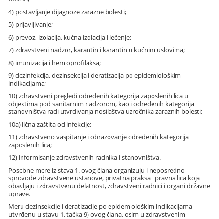
4) postavljanje dijagnoze zarazne bolesti;
5) prijavljivanje;
6) prevoz, izolacija, kućna izolacija i lečenje;
7) zdravstveni nadzor, karantin i karantin u kućnim uslovima;
8) imunizacija i hemioprofilaksa;
9) dezinfekcija, dezinsekcija i deratizacija po epidemiološkim
indikacijama;
10) zdravstveni pregledi određenih kategorija zaposlenih lica u
objektima pod sanitarnim nadzorom, kao i određenih kategorija
stanovništva radi utvrđivanja nosilaštva uzročnika zaraznih bolesti;
10a) lična zaštita od infekcije;
11) zdravstveno vaspitanje i obrazovanje određenih kategorija
zaposlenih lica;
12) informisanje zdravstvenih radnika i stanovništva.
Posebne mere iz stava 1. ovog člana organizuju i neposredno
sprovode zdravstvene ustanove, privatna praksa i pravna lica koja
obavljaju i zdravstvenu delatnost, zdravstveni radnici i organi državne
uprave.
Meru dezinsekcije i deratizacije po epidemiološkim indikacijama
utvrđenu u stavu 1. tačka 9) ovog člana, osim u zdravstvenim