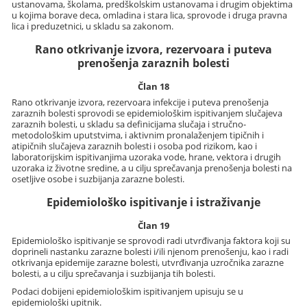
ustanovama, školama, predškolskim ustanovama i drugim objektima
u kojima borave deca, omladina i stara lica, sprovode i druga pravna
lica i preduzetnici, u skladu sa zakonom.
Rano otkrivanje izvora, rezervoara i puteva
prenošenja zaraznih bolesti
Član 18
Rano otkrivanje izvora, rezervoara infekcije i puteva prenošenja
zaraznih bolesti sprovodi se epidemiološkim ispitivanjem slučajeva
zaraznih bolesti, u skladu sa definicijama slučaja i stručno-
metodološkim uputstvima, i aktivnim pronalaženjem tipičnih i
atipičnih slučajeva zaraznih bolesti i osoba pod rizikom, kao i
laboratorijskim ispitivanjima uzoraka vode, hrane, vektora i drugih
uzoraka iz životne sredine, a u cilju sprečavanja prenošenja bolesti na
osetljive osobe i suzbijanja zarazne bolesti.
Epidemiološko ispitivanje i istraživanje
Član 19
Epidemiološko ispitivanje se sprovodi radi utvrđivanja faktora koji su
doprineli nastanku zarazne bolesti i/ili njenom prenošenju, kao i radi
otkrivanja epidemije zarazne bolesti, utvrđivanja uzročnika zarazne
bolesti, a u cilju sprečavanja i suzbijanja tih bolesti.
Podaci dobijeni epidemiološkim ispitivanjem upisuju se u
epidemiološki upitnik.