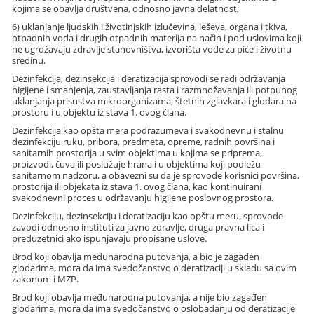
kojima se obavlja društvena, odnosno javna delatnost;
6) uklanjanje ljudskih i životinjskih izlučevina, leševa, organa i tkiva,
otpadnih voda i drugih otpadnih materija na način i pod uslovima koji
ne ugrožavaju zdravlje stanovništva, izvorišta vode za piće i životnu
sredinu.
Dezinfekcija, dezinsekcija i deratizacija sprovodi se radi održavanja
higijene i smanjenja, zaustavljanja rasta i razmnožavanja ili potpunog
uklanjanja prisustva mikroorganizama, štetnih zglavkara i glodara na
prostoru i u objektu iz stava 1. ovog člana.
Dezinfekcija kao opšta mera podrazumeva i svakodnevnu i stalnu
dezinfekciju ruku, pribora, predmeta, opreme, radnih površina i
sanitarnih prostorija u svim objektima u kojima se priprema,
proizvodi, čuva ili poslužuje hrana i u objektima koji podležu
sanitarnom nadzoru, a obavezni su da je sprovode korisnici površina,
prostorija ili objekata iz stava 1. ovog člana, kao kontinuirani
svakodnevni proces u održavanju higijene poslovnog prostora.
Dezinfekciju, dezinsekciju i deratizaciju kao opštu meru, sprovode
zavodi odnosno instituti za javno zdravlje, druga pravna lica i
preduzetnici ako ispunjavaju propisane uslove.
Brod koji obavlja međunarodna putovanja, a bio je zagađen
glodarima, mora da ima svedočanstvo o deratizaciji u skladu sa ovim
zakonom i MZP.
Brod koji obavlja međunarodna putovanja, a nije bio zagađen
glodarima, mora da ima svedočanstvo o oslobađanju od deratizacije