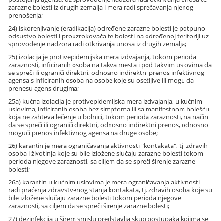
zarazne bolesti iz drugih zemalja i mera radi sprečavanja njenog
prenošenja;
24) iskorenjivanje (eradikacija) određene zarazne bolesti je potpuno
odsustvo bolesti i prouzrokovača te bolesti na određenoj teritoriji uz
sprovođenje nadzora radi otkrivanja unosa iz drugih zemalja;
25) izolacija je protivepidemijska mera izdvajanja, tokom perioda
zaraznosti, inficiranih osoba na takva mesta i pod takvim uslovima da
se spreči ili ograniči direktni, odnosno indirektni prenos infektivnog
agensa s inficiranih osoba na osobe koje su osetljive ili mogu da
prenesu agens drugima;
25a) kućna izolacija je protivepidemijska mera izdvajanja, u kućnim
uslovima, inficiranih osoba bez simptoma ili sa manifestnom bolešću
koja ne zahteva lečenje u bolnici, tokom perioda zaraznosti, na način
da se spreči ili ograniči direktni, odnosno indirektni prenos, odnosno
mogući prenos infektivnog agensa na druge osobe;
26) karantin je mera ograničavanja aktivnosti "kontakata", tj. zdravih
osoba i životinja koje su bile izložene slučaju zarazne bolesti tokom
perioda njegove zaraznosti, sa ciljem da se spreči širenje zarazne
bolesti;
26a) karantin u kućnim uslovima je mera ograničavanja aktivnosti
radi praćenja zdravstvenog stanja kontakata, tj. zdravih osoba koje su
bile izložene slučaju zarazne bolesti tokom perioda njegove
zaraznosti, sa ciljem da se spreči širenje zarazne bolesti;
27) dezinfekcija u širem smislu predstavlja skup postupaka kojima se