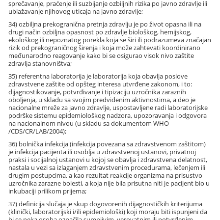
sprečavanje, praćenje ili suzbijanje ozbiljnih rizika po javno zdravlje ili
ublažavanje njihovog uticaja na javno zdravlje;
34) ozbiljna prekogranična pretnja zdravlju je po život opasna ili na
drugi način ozbiljna opasnost po zdravlje biološkog, hemijskog,
ekološkog ili nepoznatog porekla koja se širi ili podrazumeva značajan
rizik od prekograničnog širenja i koja može zahtevati koordinirano
međunarodno reagovanje kako bi se osigurao visok nivo zaštite
zdravlja stanovništva;
35) referentna laboratorija je laboratorija koja obavlja poslove
zdravstvene zaštite od opšteg interesa utvrđene zakonom, i to:
dijagnostikovanje, potvrđivanje i tipizaciju uzročnika zaraznih
oboljenja, u skladu sa svojim predviđenim aktivnostima, a deo je
nacionalne mreže za javno zdravlje, uspostavljene radi laboratorijske
podrške sistemu epidemiološkog nadzora, upozoravanja i odgovora
na nacionalnom nivou (u skladu sa dokumentom WHO
/CDS/CR/LAB/2004);
36) bolnička infekcija (infekcija povezana sa zdravstvenom zaštitom)
je infekcija pacijenta ili osoblja u zdravstvenoj ustanovi, privatnoj
praksi i socijalnoj ustanovi u kojoj se obavlja i zdravstvena delatnost,
nastala u vezi sa izlaganjem zdravstvenim procedurama, lečenjem ili
drugim postupcima, a kao rezultat reakcije organizma na prisustvo
uzročnika zarazne bolesti, a koja nije bila prisutna niti je pacijent bio u
inkubaciji prilikom prijema;
37) definicija slučaja je skup dogovorenih dijagnostičkih kriterijuma
(klinički, laboratorijski i/ili epidemiološki) koji moraju biti ispunjeni da
bi se neka osoba označila sumnjivim, verovatnim ili potvrđenim