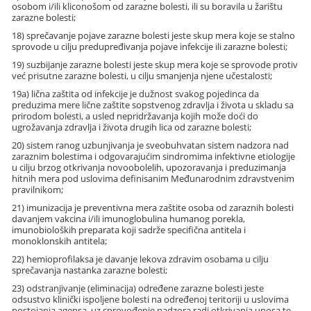
osobom i/ili kliconošom od zarazne bolesti, ili su boravila u žarištu
zarazne bolesti;
18) sprečavanje pojave zarazne bolesti jeste skup mera koje se stalno
sprovode u cilju predupređivanja pojave infekcije ili zarazne bolesti;
19) suzbijanje zarazne bolesti jeste skup mera koje se sprovode protiv
već prisutne zarazne bolesti, u cilju smanjenja njene učestalosti;
19a) lična zaštita od infekcije je dužnost svakog pojedinca da
preduzima mere lične zaštite sopstvenog zdravlja i života u skladu sa
prirodom bolesti, a usled nepridržavanja kojih može doći do
ugrožavanja zdravlja i života drugih lica od zarazne bolesti;
20) sistem ranog uzbunjivanja je sveobuhvatan sistem nadzora nad
zaraznim bolestima i odgovarajućim sindromima infektivne etiologije
u cilju brzog otkrivanja novoobolelih, upozoravanja i preduzimanja
hitnih mera pod uslovima definisanim Međunarodnim zdravstvenim
pravilnikom;
21) imunizacija je preventivna mera zaštite osoba od zaraznih bolesti
davanjem vakcina i/ili imunoglobulina humanog porekla,
imunobioloških preparata koji sadrže specifična antitela i
monoklonskih antitela;
22) hemioprofilaksa je davanje lekova zdravim osobama u cilju
sprečavanja nastanka zarazne bolesti;
23) odstranjivanje (eliminacija) određene zarazne bolesti jeste
odsustvo klinički ispoljene bolesti na određenoj teritoriji u uslovima
postojanja agensa, uz sprovođenje nadzora radi otkrivanja unosa te