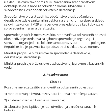
u skladu sa ovim zakonom i MZP. Navedenim svedočanstvom
dokazuje se da je brod za određeno vreme, utvrđeno u
svedočanstvu, oslobođen od vršenja deratizacije.
Svedočanstvo o deratizaciji i svedočanstvo o oslobađanju od
deratizacije izdaje sanitarni inspektor na graničnom prelazu u skladu
sa ovim zakonom i MZP a na osnovu pregleda broda kao i dokaza o
sprovedenim merama deratizacije.
Sprovođenje opštih mera za zaštitu stanovništva od zaraznih bolesti i
obezbeđivanje sredstava za njihovo sprovođenje organizuju i
sprovode organi jedinica lokalne samouprave, autonomne pokrajine,
Republike Srbije, pravna lica i preduzetnici, u skladu sa zakonom.
Ministar propisuje bliže uslove za sprovođenje dezinfekcije,
dezinsekcije i deratizacije.
Ministar propisuje bliže uslove o zdravstvenoj ispravnosti bazenskih
voda.
2. Posebne mere
Član 17
Posebne mere za zaštitu stanovništva od zaraznih bolesti su:
1) rano otkrivanje izvora, rezervoara i puteva prenošenja zaraze;
2) epidemiološko ispitivanje i istraživanje;
3) laboratorijsko ispitivanje radi utvrđivanja uzročnika zaraznih
bolesti;