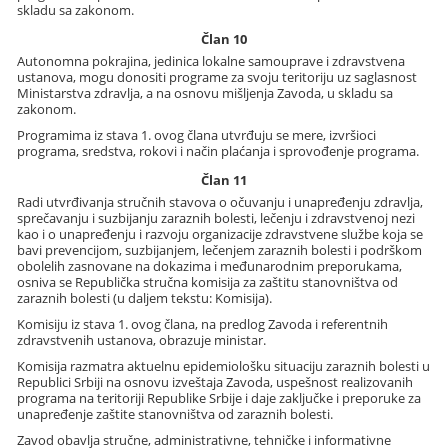
skladu sa zakonom.
Član 10
Autonomna pokrajina, jedinica lokalne samouprave i zdravstvena
ustanova, mogu donositi programe za svoju teritoriju uz saglasnost
Ministarstva zdravlja, a na osnovu mišljenja Zavoda, u skladu sa
zakonom.
Programima iz stava 1. ovog člana utvrđuju se mere, izvršioci
programa, sredstva, rokovi i način plaćanja i sprovođenje programa.
Član 11
Radi utvrđivanja stručnih stavova o očuvanju i unapređenju zdravlja,
sprečavanju i suzbijanju zaraznih bolesti, lečenju i zdravstvenoj nezi
kao i o unapređenju i razvoju organizacije zdravstvene službe koja se
bavi prevencijom, suzbijanjem, lečenjem zaraznih bolesti i podrškom
obolelih zasnovane na dokazima i međunarodnim preporukama,
osniva se Republička stručna komisija za zaštitu stanovništva od
zaraznih bolesti (u daljem tekstu: Komisija).
Komisiju iz stava 1. ovog člana, na predlog Zavoda i referentnih
zdravstvenih ustanova, obrazuje ministar.
Komisija razmatra aktuelnu epidemiološku situaciju zaraznih bolesti u
Republici Srbiji na osnovu izveštaja Zavoda, uspešnost realizovanih
programa na teritoriji Republike Srbije i daje zaključke i preporuke za
unapređenje zaštite stanovništva od zaraznih bolesti.
Zavod obavlja stručne, administrativne, tehničke i informativne