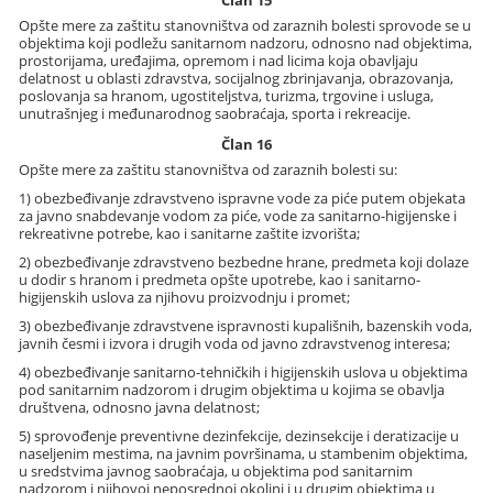
Član 15
Opšte mere za zaštitu stanovništva od zaraznih bolesti sprovode se u
objektima koji podležu sanitarnom nadzoru, odnosno nad objektima,
prostorijama, uređajima, opremom i nad licima koja obavljaju
delatnost u oblasti zdravstva, socijalnog zbrinjavanja, obrazovanja,
poslovanja sa hranom, ugostiteljstva, turizma, trgovine i usluga,
unutrašnjeg i međunarodnog saobraćaja, sporta i rekreacije.
Član 16
Opšte mere za zaštitu stanovništva od zaraznih bolesti su:
1) obezbeđivanje zdravstveno ispravne vode za piće putem objekata
za javno snabdevanje vodom za piće, vode za sanitarno-higijenske i
rekreativne potrebe, kao i sanitarne zaštite izvorišta;
2) obezbeđivanje zdravstveno bezbedne hrane, predmeta koji dolaze
u dodir s hranom i predmeta opšte upotrebe, kao i sanitarno-
higijenskih uslova za njihovu proizvodnju i promet;
3) obezbeđivanje zdravstvene ispravnosti kupališnih, bazenskih voda,
javnih česmi i izvora i drugih voda od javno zdravstvenog interesa;
4) obezbeđivanje sanitarno-tehničkih i higijenskih uslova u objektima
pod sanitarnim nadzorom i drugim objektima u kojima se obavlja
društvena, odnosno javna delatnost;
5) sprovođenje preventivne dezinfekcije, dezinsekcije i deratizacije u
naseljenim mestima, na javnim površinama, u stambenim objektima,
u sredstvima javnog saobraćaja, u objektima pod sanitarnim
nadzorom i njihovoj neposrednoj okolini i u drugim objektima u