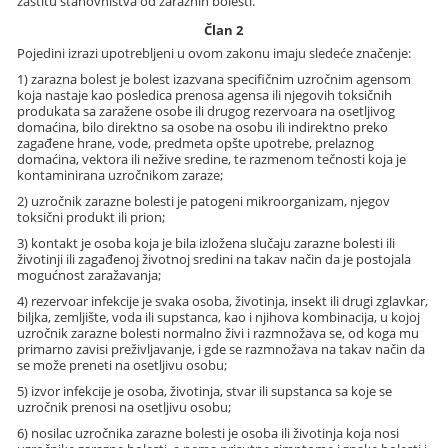
zaštitu stanovništva od zaraznih bolesti.
Član 2
Pojedini izrazi upotrebljeni u ovom zakonu imaju sledeće značenje:
1) zarazna bolest je bolest izazvana specifičnim uzročnim agensom
koja nastaje kao posledica prenosa agensa ili njegovih toksičnih
produkata sa zaražene osobe ili drugog rezervoara na osetljivog
domaćina, bilo direktno sa osobe na osobu ili indirektno preko
zagađene hrane, vode, predmeta opšte upotrebe, prelaznog
domaćina, vektora ili nežive sredine, te razmenom tečnosti koja je
kontaminirana uzročnikom zaraze;
2) uzročnik zarazne bolesti je patogeni mikroorganizam, njegov
toksični produkt ili prion;
3) kontakt je osoba koja je bila izložena slučaju zarazne bolesti ili
životinji ili zagađenoj životnoj sredini na takav način da je postojala
mogućnost zaražavanja;
4) rezervoar infekcije je svaka osoba, životinja, insekt ili drugi zglavkar,
biljka, zemljište, voda ili supstanca, kao i njihova kombinacija, u kojoj
uzročnik zarazne bolesti normalno živi i razmnožava se, od koga mu
primarno zavisi preživljavanje, i gde se razmnožava na takav način da
se može preneti na osetljivu osobu;
5) izvor infekcije je osoba, životinja, stvar ili supstanca sa koje se
uzročnik prenosi na osetljivu osobu;
6) nosilac uzročnika zarazne bolesti je osoba ili životinja koja nosi