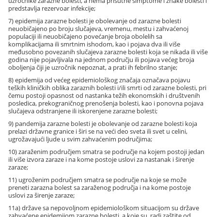
uzročnike zarazne bolesti, a nema prisutne simptome i znake bolesti i
predstavlja rezervoar infekcije;
7) epidemija zarazne bolesti je obolevanje od zarazne bolesti
neuobičajeno po broju slučajeva, vremenu, mestu i zahvaćenoj
populaciji ili neuobičajeno povećanje broja obolelih sa
komplikacijama ili smrtnim ishodom, kao i pojava dva ili više
međusobno povezanih slučajeva zarazne bolesti koja se nikada ili više
godina nije pojavljivala na jednom području ili pojava većeg broja
oboljenja čiji je uzročnik nepoznat, a prati ih febrilno stanje;
8) epidemija od većeg epidemiološkog značaja označava pojavu
teških kliničkih oblika zaraznih bolesti i/ili smrti od zarazne bolesti, pri
čemu postoji opasnost od nastanka težih ekonomskih i društvenih
posledica, prekograničnog prenošenja bolesti, kao i ponovna pojava
slučajeva odstranjene ili iskorenjene zarazne bolesti;
9) pandemija zarazne bolesti je obolevanje od zarazne bolesti koja
prelazi državne granice i širi se na veći deo sveta ili svet u celini,
ugrožavajući ljude u svim zahvaćenim područjima;
10) zaraženim područjem smatra se područje na kojem postoji jedan
ili više izvora zaraze i na kome postoje uslovi za nastanak i širenje
zaraze;
11) ugroženim područjem smatra se područje na koje se može
preneti zarazna bolest sa zaraženog područja i na kome postoje
uslovi za širenje zaraze;
11a) države sa nepovoljnom epidemiološkom situacijom su države
zahvaćene epidemijom zarazne bolesti, a koje su, radi zaštite od