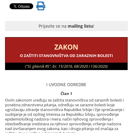
Prijavite se na
mailing listu
!
ZAKON
O ZAŠTITI STANOVNIŠTVA OD ZARAZNIH BOLESTI
("Sl. glasnik RS", br. 15/2016, 68/2020 i 136/2020)
I UVODNE ODREDBE
Član 1
Ovim zakonom uređuju se zaštita stanovništva od zaraznih bolesti i
posebna zdravstvena pitanja, određuju se zarazne bolesti koje
ugrožavaju zdravlje stanovništva Republike Srbije i čije sprečavanje i
suzbijanje je od opšteg interesa za Republiku Srbiju, sprovođenje
epidemiološkog nadzora i mera, način njihovog sprovođenja i
obezbeđivanje sredstava za njihovo sprovođenje, vršenje nadzora
nad izvršavanjem ovog zakona, kao i druga pitanja od značaja za