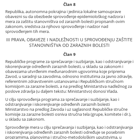
Član 8
Republika, autonomna pokrajina i jedinica lokalne samouprave
obavezni su da obezbede sprovođenje epidemiološkog nadzora i
mera za zaštitu stanovništva od zaraznih bolesti propisanih ovim
zakonom, sredstva za njihovo sprovođenje i nadzor nad
sprovođenjem tih mera.
III PRAVA, OBAVEZE I NADLEŽNOSTI U SPROVOĐENJU ZAŠTITE
STANOVNIŠTVA OD ZARAZNIH BOLESTI
Član 9
Republičke programe za sprečavanje i suzbijanje, kao i odstranjivanje i
iskorenjivanje određenih zaraznih bolesti, u skladu sa zakonom i
obavezama utvrđenim međunarodnim ugovorima koje priprema
Zavod, u saradnji sa zavodima, odnosno institutima za javno zdravlje,
referentnim zdravstvenim ustanovama i Republičkom stručnom
komisijom za zarazne bolesti, a na predlog Ministarstva nadležnog za
poslove zdravlja (u daljem tekstu: Ministarstvo) donosi Vlada.
U cilju sprovođenja programa za sprečavanje i suzbijanje, kao i
odstranjivanje i iskorenjivanje određenih zaraznih bolesti
Ministarstvo na predlog Zavoda i uz saglasnost Republičke stručne
komisije za zarazne bolesti osniva stručna tela (grupe, komitete i dr.),
u skladu sa zakonom.
Sprovođenje mera u cilju sprečavanja i suzbijanja, kao i odstranjivanja
i iskorenjivanja određenih zaraznih bolesti određuje se posebnim
programima, planovima i stručno-metodološkim uputstvima, u