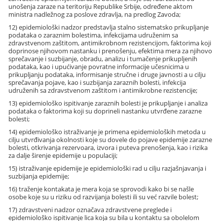
unošenja zaraze na teritoriju Republike Srbije, određene aktom
ministra nadležnog za poslove zdravlja, na predlog Zavoda;
12) epidemiološki nadzor predstavlja stalno sistematsko prikupljanje
podataka o zaraznim bolestima, infekcijama udruženim sa
zdravstvenom zaštitom, antimikrobnom rezistencijom, faktorima koji
doprinose njihovom nastanku i prenošenju, efektima mera za njihovo
sprečavanje i suzbijanje, obradu, analizu i tumačenje prikupljenih
podataka, kao i upućivanje povratne informacije učesnicima u
prikupljanju podataka, informisanje stručne i druge javnosti a u cilju
sprečavanja pojave, kao i suzbijanja zaraznih bolesti, infekcija
udruženih sa zdravstvenom zaštitom i antimikrobne rezistencije;
13) epidemiološko ispitivanje zaraznih bolesti je prikupljanje i analiza
podataka o faktorima koji su doprineli nastanku utvrđene zarazne
bolesti;
14) epidemiološko istraživanje je primena epidemioloških metoda u
cilju utvrđivanja okolnosti koje su dovele do pojave epidemije zarazne
bolesti, otkrivanja rezervoara, izvora i puteva prenošenja, kao i rizika
za dalje širenje epidemije u populaciji;
15) istraživanje epidemije je epidemiološki rad u cilju razjašnjavanja i
suzbijanja epidemije;
16) traženje kontakata je mera koja se sprovodi kako bi se našle
osobe koje su u riziku od razvijanja bolesti ili su već razvile bolest;
17) zdravstveni nadzor označava zdravstvene preglede i
epidemiološko ispitivanje lica koja su bila u kontaktu sa obolelom