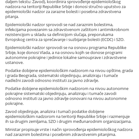
daljem tekstu: Zavod), koordinira sprovođenje epidemiološkog
nadzora na teritoriji Republike Srbije i donosi stručno uputstvo za
epidemiološki nadzor za zarazne bolesti i posebna zdravstvena
pitanja.
Epidemiološki nadzor sprovodi se nad zaraznim bolestima,
infekcijama povezanim sa zdravstvenom zaštitom i antimikrobnom
rezistencijom u skladu sa definicijom slučaja, preporukama
Evropskog centra za sprečavanje i suzbijanje bolesti (ECDC) i SZO.
Epidemiološki nadzor sprovodi se na osnovu programa Republike
Srbije, koje donosi Vlada, a na osnovu kojih se donose programi
autonomne pokrajine i jedinice lokalne samouprave i zdravstvene
ustanove.
Podatke dobijene epidemiološkim nadzorom na nivou opštine, grada
i grada Beograda, sistematski objedinjuju, analiziraju i tumače
nadležni zavodi odnosno instituti za javno zdravlje.
Podatke dobijene epidemiološkim nadzorom na nivou autonomne
pokrajine sistematski objedinjuju, analiziraju i tumače zavodi
odnosno instituti za javno zdravlje osnovani na nivou autonomne
pokrajine.
Zavod objedinjuje, analizira i tumači podatke dobijene
epidemiološkim nadzorom na teritoriji Republike Srbije i razmenjuje
ih sa drugim zemljama, SZO i drugim međunarodnim organizacijama.
Ministar propisuje vrste i način sprovođenja epidemiološkog nadzora
nad zaraznim bolestima i posebnim zdravstvenim pitanjima.