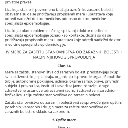
privatne prakse.
Lica koja stalno ili povremeno izlučuju uzročnike zarazne bolesti,
obavezna su da se pridržavaju propisanih mera i uputstava koje
odredi nadležni doktor medicine, odnosno doktor medicine
specijalista epidemiologije.
Lica koja tokom epidemiološkog ispitivanja doktor medicine
specijalista epidemiologije označi kao kontakte, dužna su da se
pridržavaju propisanih mera i uputstava koje odredi nadležni doktor
medicine specijalista epidemiologije.
IV MERE ZA ZAŠTITU STANOVNIŠTVA OD ZARAZNIH BOLESTI I
NAČIN NJIHOVOG SPROVOĐENJA
Član 14
Mere za zaštitu stanovništva od zaraznih bolesti predstavljaju skup
svih aktivnosti koje planiraju, organizuju i sprovode organi Republike
Srbije, autonomne pokrajine, jedinica lokalne samouprave, privredni
subjekti i pravna lica, instituti i zavodi za javno zdravlje i druge
zdravstvene ustanove, zdravstveni radnici i zdravstveni saradnici i
fizička lica u cilju zaštite stanovništva od zaraznih bolesti.
Zaštita stanovništva od zaraznih bolesti vrši se sprovođenjem opštih,
posebnih, vanrednih i drugih mera za zaštitu stanovništva od
zaraznih bolesti, u skladu sa zakonom.
1. Opšte mere