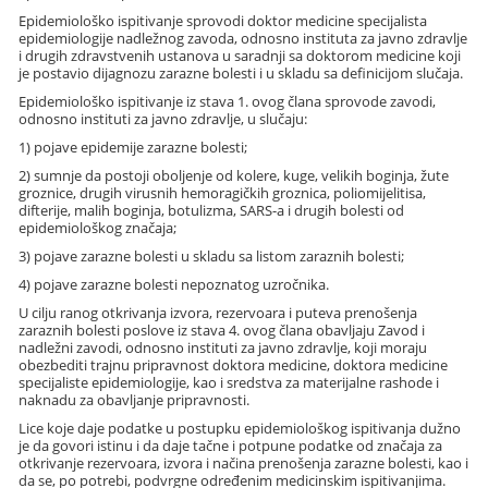
Epidemiološko ispitivanje sprovodi doktor medicine specijalista
epidemiologije nadležnog zavoda, odnosno instituta za javno zdravlje
i drugih zdravstvenih ustanova u saradnji sa doktorom medicine koji
je postavio dijagnozu zarazne bolesti i u skladu sa definicijom slučaja.
Epidemiološko ispitivanje iz stava 1. ovog člana sprovode zavodi,
odnosno instituti za javno zdravlje, u slučaju:
1) pojave epidemije zarazne bolesti;
2) sumnje da postoji oboljenje od kolere, kuge, velikih boginja, žute
groznice, drugih virusnih hemoragičkih groznica, poliomijelitisa,
difterije, malih boginja, botulizma, SARS-a i drugih bolesti od
epidemiološkog značaja;
3) pojave zarazne bolesti u skladu sa listom zaraznih bolesti;
4) pojave zarazne bolesti nepoznatog uzročnika.
U cilju ranog otkrivanja izvora, rezervoara i puteva prenošenja
zaraznih bolesti poslove iz stava 4. ovog člana obavljaju Zavod i
nadležni zavodi, odnosno instituti za javno zdravlje, koji moraju
obezbediti trajnu pripravnost doktora medicine, doktora medicine
specijaliste epidemiologije, kao i sredstva za materijalne rashode i
naknadu za obavljanje pripravnosti.
Lice koje daje podatke u postupku epidemiološkog ispitivanja dužno
je da govori istinu i da daje tačne i potpune podatke od značaja za
otkrivanje rezervoara, izvora i načina prenošenja zarazne bolesti, kao i
da se, po potrebi, podvrgne određenim medicinskim ispitivanjima.