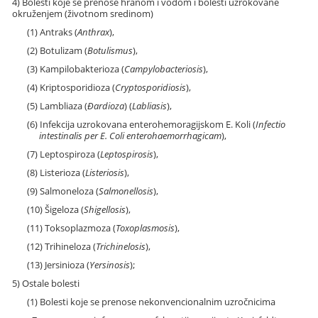
4) Bolesti koje se prenose hranom i vodom i bolesti uzrokovane
okruženjem (životnom sredinom)
(1) Antraks (
Anthrax
),
(2) Botulizam (
Botulismus
),
(3) Kampilobakterioza (
Campylobacteriosis
),
(4) Kriptosporidioza (
Cryptosporidiosis
),
(5) Lambliaza (
Đardioza
) (
Labliasis
),
(6) Infekcija uzrokovana enterohemoragijskom E. Koli (
Infectio
intestinalis per E. Coli enterohaemorrhagicam
),
(7) Leptospiroza (
Leptospirosis
),
(8) Listerioza (
Listeriosis
),
(9) Salmoneloza (
Salmonellosis
),
(10) Šigeloza (
Shigellosis
),
(11) Toksoplazmoza (
Toxoplasmosis
),
(12) Trihineloza (
Trichinelosis
),
(13) Jersinioza (
Yersinosis
);
5) Ostale bolesti
(1) Bolesti koje se prenose nekonvencionalnim uzročnicima