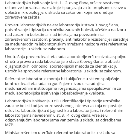
Laboratorijsko ispitivanje iz st. 1. i 2. ovog člana, vrše zdravstvene
ustanove i privatna praksa koje ispunjavaju za to propisane uslove u
oblasti mikrobiologije, u skladu sa zakonom kojim se uređuje
zdravstvena zaštita.
Proveru laboratorijskih nalaza laboratorija iz stava 3. ovog člana,
potvrđivanje i tipizaciju uzročnika zaraznih bolesti, učešće u nadzoru
nad zaraznim bolestima i nad infekcijama povezanim sa
zdravstvenom zaštitom, praćenju antimikrobne rezistencije i saradnje
sa međunarodnim laboratorijskim mrežama nadzora vrše referentne
laboratorije, u skladu sa zakonom.
Unutrašnju proveru kvaliteta rada laboratorije vrši osnivač, a spoljnu
stručnu proveru rada laboratorija iz stava 3. ovog člana, u oblasti
dijagnostičkih, odnosno laboratorijskih metoda za identifikaciju
uzročnika sprovode referentne laboratorije, u skladu sa zakonom.
Referentne laboratorije moraju biti uključene u sistem spoljašnje
kontrole kvaliteta rada na godišnjem nivou u saradnji sa
međunarodnim institucijama i organizacijama specijalizovanim za
međulaboratorijska ispitivanja i obezbeđivanje kvaliteta.
Laboratorijska ispitivanja u cilju identifikacije i tipizacije uzročnika
zarazne bolesti od javno-zdravstvenog interesa za koja ne postoje
uslovi za laboratorijsku dijagnostiku u laboratorijama i referentnim
laboratorijama navedenim u st. 3. i 4. ovog člana, vrše se u
odgovarajućim laboratorijama van zemlje u skladu sa odredbama
MZP.
Ministar rešenjem utvrđuje referentne laboratorije u skladu sa