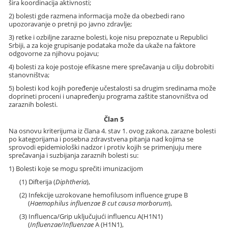
šira koordinacija aktivnosti;
2) bolesti gde razmena informacija može da obezbedi rano
upozoravanje o pretnji po javno zdravlje;
3) retke i ozbiljne zarazne bolesti, koje nisu prepoznate u Republici
Srbiji, a za koje grupisanje podataka može da ukaže na faktore
odgovorne za njihovu pojavu;
4) bolesti za koje postoje efikasne mere sprečavanja u cilju dobrobiti
stanovništva;
5) bolesti kod kojih poređenje učestalosti sa drugim sredinama može
doprineti proceni i unapređenju programa zaštite stanovništva od
zaraznih bolesti.
Član 5
Na osnovu kriterijuma iz člana 4. stav 1. ovog zakona, zarazne bolesti
po kategorijama i posebna zdravstvena pitanja nad kojima se
sprovodi epidemiološki nadzor i protiv kojih se primenjuju mere
sprečavanja i suzbijanja zaraznih bolesti su:
1) Bolesti koje se mogu sprečiti imunizacijom
(1) Difterija (
Diphtheria
),
(2) Infekcije uzrokovane hemofilusom influence grupe B
(
Haemophilus influenzae B cut causa morborum
),
(3) Influenca/Grip uključujući influencu A(H1N1)
(
Influenzae/Influenzae
A (H1N1),