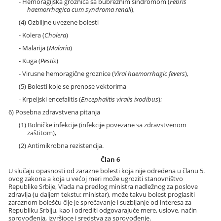
- Hemoragijska groznica sa bubrežnim sindromom (
Febris
haemorrhagica cum syndroma renali
),
(4) Ozbiljne uvezene bolesti
- Kolera (
Cholera
)
- Malarija (
Malaria
)
- Kuga (
Pestis
)
- Virusne hemoragične groznice (
Viral haemorrhagic fevers
),
(5) Bolesti koje se prenose vektorima
- Krpeljski encefalitis (
Encephalitis viralis ixodibus
);
6) Posebna zdravstvena pitanja
(1) Bolničke infekcije (infekcije povezane sa zdravstvenom
zaštitom),
(2) Antimikrobna rezistencija.
Član 6
U slučaju opasnosti od zarazne bolesti koja nije određena u članu 5.
ovog zakona a koja u većoj meri može ugroziti stanovništvo
Republike Srbije, Vlada na predlog ministra nadležnog za poslove
zdravlja (u daljem tekstu: ministar), može takvu bolest proglasiti
zaraznom bolešću čije je sprečavanje i suzbijanje od interesa za
Republiku Srbiju, kao i odrediti odgovarajuće mere, uslove, način
sprovođenja, izvršioce i sredstva za sprovođenje.