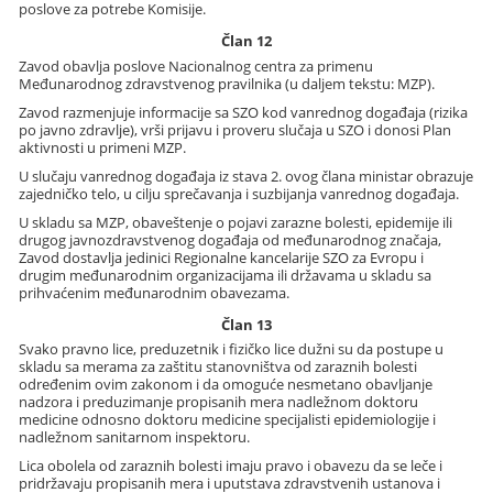
poslove za potrebe Komisije.
Član 12
Zavod obavlja poslove Nacionalnog centra za primenu
Međunarodnog zdravstvenog pravilnika (u daljem tekstu: MZP).
Zavod razmenjuje informacije sa SZO kod vanrednog događaja (rizika
po javno zdravlje), vrši prijavu i proveru slučaja u SZO i donosi Plan
aktivnosti u primeni MZP.
U slučaju vanrednog događaja iz stava 2. ovog člana ministar obrazuje
zajedničko telo, u cilju sprečavanja i suzbijanja vanrednog događaja.
U skladu sa MZP, obaveštenje o pojavi zarazne bolesti, epidemije ili
drugog javnozdravstvenog događaja od međunarodnog značaja,
Zavod dostavlja jedinici Regionalne kancelarije SZO za Evropu i
drugim međunarodnim organizacijama ili državama u skladu sa
prihvaćenim međunarodnim obavezama.
Član 13
Svako pravno lice, preduzetnik i fizičko lice dužni su da postupe u
skladu sa merama za zaštitu stanovništva od zaraznih bolesti
određenim ovim zakonom i da omoguće nesmetano obavljanje
nadzora i preduzimanje propisanih mera nadležnom doktoru
medicine odnosno doktoru medicine specijalisti epidemiologije i
nadležnom sanitarnom inspektoru.
Lica obolela od zaraznih bolesti imaju pravo i obavezu da se leče i
pridržavaju propisanih mera i uputstava zdravstvenih ustanova i