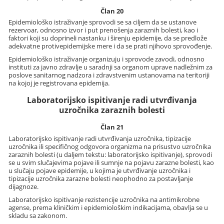
Član 20
Epidemiološko istraživanje sprovodi se sa ciljem da se ustanove
rezervoar, odnosno izvor i put prenošenja zaraznih bolesti, kao i
faktori koji su doprineli nastanku i širenju epidemije, da se predlože
adekvatne protivepidemijske mere i da se prati njihovo sprovođenje.
Epidemiološko istraživanje organizuju i sprovode zavodi, odnosno
instituti za javno zdravlje u saradnji sa organom uprave nadležnim za
poslove sanitarnog nadzora i zdravstvenim ustanovama na teritoriji
na kojoj je registrovana epidemija.
Laboratorijsko ispitivanje radi utvrđivanja
uzročnika zaraznih bolesti
Član 21
Laboratorijsko ispitivanje radi utvrđivanja uzročnika, tipizacije
uzročnika ili specifičnog odgovora organizma na prisustvo uzročnika
zaraznih bolesti (u daljem tekstu: laboratorijsko ispitivanje), sprovodi
se u svim slučajevima pojave ili sumnje na pojavu zarazne bolesti, kao
u slučaju pojave epidemije, u kojima je utvrđivanje uzročnika i
tipizacije uzročnika zarazne bolesti neophodno za postavljanje
dijagnoze.
Laboratorijsko ispitivanje rezistencije uzročnika na antimikrobne
agense, prema kliničkim i epidemiološkim indikacijama, obavlja se u
skladu sa zakonom.