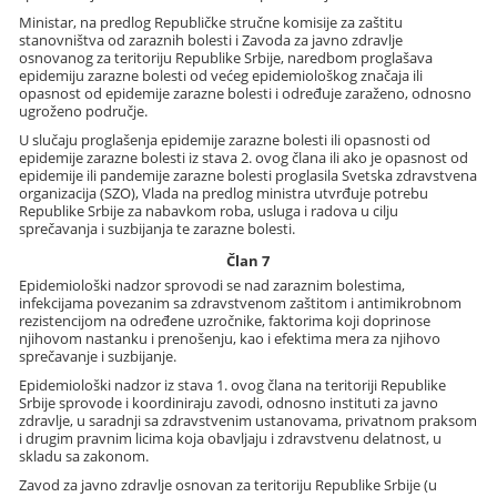
Ministar, na predlog Republičke stručne komisije za zaštitu
stanovništva od zaraznih bolesti i Zavoda za javno zdravlje
osnovanog za teritoriju Republike Srbije, naredbom proglašava
epidemiju zarazne bolesti od većeg epidemiološkog značaja ili
opasnost od epidemije zarazne bolesti i određuje zaraženo, odnosno
ugroženo područje.
U slučaju proglašenja epidemije zarazne bolesti ili opasnosti od
epidemije zarazne bolesti iz stava 2. ovog člana ili ako je opasnost od
epidemije ili pandemije zarazne bolesti proglasila Svetska zdravstvena
organizacija (SZO), Vlada na predlog ministra utvrđuje potrebu
Republike Srbije za nabavkom roba, usluga i radova u cilju
sprečavanja i suzbijanja te zarazne bolesti.
Član 7
Epidemiološki nadzor sprovodi se nad zaraznim bolestima,
infekcijama povezanim sa zdravstvenom zaštitom i antimikrobnom
rezistencijom na određene uzročnike, faktorima koji doprinose
njihovom nastanku i prenošenju, kao i efektima mera za njihovo
sprečavanje i suzbijanje.
Epidemiološki nadzor iz stava 1. ovog člana na teritoriji Republike
Srbije sprovode i koordiniraju zavodi, odnosno instituti za javno
zdravlje, u saradnji sa zdravstvenim ustanovama, privatnom praksom
i drugim pravnim licima koja obavljaju i zdravstvenu delatnost, u
skladu sa zakonom.
Zavod za javno zdravlje osnovan za teritoriju Republike Srbije (u