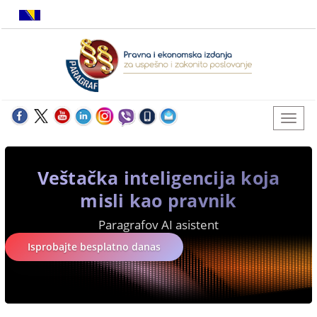
Veštačka inteligencija koja
misli kao pravnik
Paragrafov AI asistent
Isprobajte besplatno danas