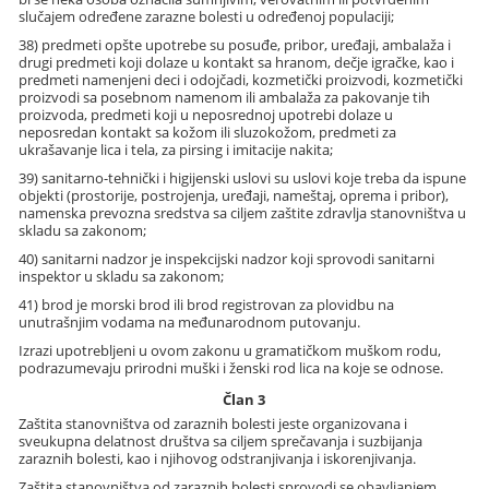
slučajem određene zarazne bolesti u određenoj populaciji;
38) predmeti opšte upotrebe su posuđe, pribor, uređaji, ambalaža i
drugi predmeti koji dolaze u kontakt sa hranom, dečje igračke, kao i
predmeti namenjeni deci i odojčadi, kozmetički proizvodi, kozmetički
proizvodi sa posebnom namenom ili ambalaža za pakovanje tih
proizvoda, predmeti koji u neposrednoj upotrebi dolaze u
neposredan kontakt sa kožom ili sluzokožom, predmeti za
ukrašavanje lica i tela, za pirsing i imitacije nakita;
39) sanitarno-tehnički i higijenski uslovi su uslovi koje treba da ispune
objekti (prostorije, postrojenja, uređaji, nameštaj, oprema i pribor),
namenska prevozna sredstva sa ciljem zaštite zdravlja stanovništva u
skladu sa zakonom;
40) sanitarni nadzor je inspekcijski nadzor koji sprovodi sanitarni
inspektor u skladu sa zakonom;
41) brod je morski brod ili brod registrovan za plovidbu na
unutrašnjim vodama na međunarodnom putovanju.
Izrazi upotrebljeni u ovom zakonu u gramatičkom muškom rodu,
podrazumevaju prirodni muški i ženski rod lica na koje se odnose.
Član 3
Zaštita stanovništva od zaraznih bolesti jeste organizovana i
sveukupna delatnost društva sa ciljem sprečavanja i suzbijanja
zaraznih bolesti, kao i njihovog odstranjivanja i iskorenjivanja.
Zaštita stanovništva od zaraznih bolesti sprovodi se obavljanjem