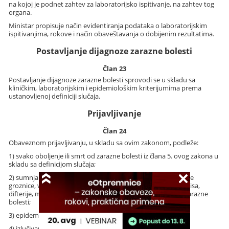
na kojoj je podnet zahtev za laboratorijsko ispitivanje, na zahtev tog
organa.
Ministar propisuje način evidentiranja podataka o laboratorijskim
ispitivanjima, rokove i način obaveštavanja o dobijenim rezultatima.
Postavljanje dijagnoze zarazne bolesti
Član 23
Postavljanje dijagnoze zarazne bolesti sprovodi se u skladu sa
kliničkim, laboratorijskim i epidemiološkim kriterijumima prema
ustanovljenoj definiciji slučaja.
Prijavljivanje
Član 24
Obaveznom prijavljivanju, u skladu sa ovim zakonom, podleže:
1) svako oboljenje ili smrt od zarazne bolesti iz člana 5. ovog zakona u
skladu sa definicijom slučaja;
2) sumnja na obolevanje od kolere, kuge, velikih boginja, žute
groznice, virusne hemoragijske groznice, SARS-a, poliomijelitisa,
difterije, malih boginja, botulizma, kao i pojave nepoznate zarazne
bolesti;
3) epidemija zarazne bolesti;
4) izlučivanje uzročnika trbušnog tifusa, paratifusa, drugih