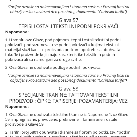
(Tarifne oznake sa naimenovanjima i stopama carine u Pravnoj bazi su
objavljene kao sastavni deo posebnog dokumenta "Carinska tarifa")
Glava 57
TEPISI I OSTALI TEKSTILNI PODNI POKRIVAČI
Napomene:
1. U smislu ove Glave, pod pojmom "tepisi i ostali tekstilni podni
pokrivači" podrazumevaju se podni pokrivači u kojima tekstilni
materijal služi kao lice proizvoda prilikom upotrebe, a obuhvata
takođe i proizvode koji imaju karakteristike tekstilnih podnih
pokrivača ali su namenjeni za druge svrhe.
2. Ova Glava ne obuhvata podloge podnih pokrivača.
(Tarifne oznake sa naimenovanjima i stopama carine u Pravnoj bazi su
objavljene kao sastavni deo posebnog dokumenta "Carinska tarifa")
Glava 58
SPECIJALNE TKANINE; TAFTOVANI TEKSTILNI
PROIZVODI; ČIPKE; TAPISERIJE; POZAMANTERIJA; VEZ
Napomene:
1. Ova Glava ne obuhvata tekstilne tkanine iz Napomene 1. uz Glavu
59, impregnisane, prevučene, prekrivene ili laminirane, i ostale
proizvode iz Glave 59.
2. Tarifni broj 5801 obuhvata i tkanine sa florom po potki, tzv. "potkin