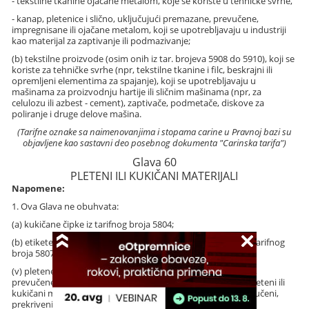
- tekstilne tkanine ojačane metalom, koje se koriste u tehničke svrhe,
- kanap, pletenice i slično, uključujući premazane, prevučene,
impregnisane ili ojačane metalom, koji se upotrebljavaju u industriji
kao materijal za zaptivanje ili podmazivanje;
(b) tekstilne proizvode (osim onih iz tar. brojeva 5908 do 5910), koji se
koriste za tehničke svrhe (npr, tekstilne tkanine i filc, beskrajni ili
opremljeni elementima za spajanje), koji se upotrebljavaju u
mašinama za proizvodnju hartije ili sličnim mašinama (npr, za
celulozu ili azbest - cement), zaptivače, podmetače, diskove za
poliranje i druge delove mašina.
(Tarifne oznake sa naimenovanjima i stopama carine u Pravnoj bazi su
objavljene kao sastavni deo posebnog dokumenta "Carinska tarifa")
Glava 60
PLETENI ILI KUKIČANI MATERIJALI
Napomene:
1. Ova Glava ne obuhvata:
(a) kukičane čipke iz tarifnog broja 5804;
(b) etikete, značke i slične proizvode, pletene ili kukičane, iz tarifnog
broja 5807;
(v) pletene ili kukičane materijale, impregnisane, premazane,
prevučene, prekrivene ili laminirane, iz Glave 59 Međutim, pleteni ili
kukičani materijali sa florom, impregnisani, premazani, prevučeni,
prekriveni ili laminirani svrstavaju se u tar. broj 6001.