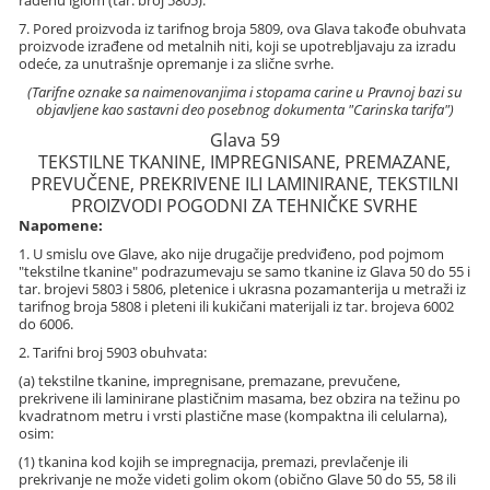
rađenu iglom (tar. broj 5805).
7. Pored proizvoda iz tarifnog broja 5809, ova Glava takođe obuhvata
proizvode izrađene od metalnih niti, koji se upotrebljavaju za izradu
odeće, za unutrašnje opremanje i za slične svrhe.
(Tarifne oznake sa naimenovanjima i stopama carine u Pravnoj bazi su
objavljene kao sastavni deo posebnog dokumenta "Carinska tarifa")
Glava 59
TEKSTILNE TKANINE, IMPREGNISANE, PREMAZANE,
PREVUČENE, PREKRIVENE ILI LAMINIRANE, TEKSTILNI
PROIZVODI POGODNI ZA TEHNIČKE SVRHE
Napomene:
1. U smislu ove Glave, ako nije drugačije predviđeno, pod pojmom
"tekstilne tkanine" podrazumevaju se samo tkanine iz Glava 50 do 55 i
tar. brojevi 5803 i 5806, pletenice i ukrasna pozamanterija u metraži iz
tarifnog broja 5808 i pleteni ili kukičani materijali iz tar. brojeva 6002
do 6006.
2. Tarifni broj 5903 obuhvata:
(a) tekstilne tkanine, impregnisane, premazane, prevučene,
prekrivene ili laminirane plastičnim masama, bez obzira na težinu po
kvadratnom metru i vrsti plastične mase (kompaktna ili celularna),
osim:
(1) tkanina kod kojih se impregnacija, premazi, prevlačenje ili
prekrivanje ne može videti golim okom (obično Glave 50 do 55, 58 ili