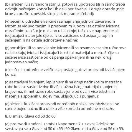
(b) izrađeni u završenom stanju, gotovi za upotrebu (ili ih samo treba
odvojiti sečenjem konca koji ih deli) bez šivenja ili druge dorade (npr:
krpe za prašinu, peškiri, stoljnjaci, marame i ćebad);
(v) sečeni u određene veličine i sa najmanje jednom zavarenom
ivicom sa vidljivo tanjim ili presovanim rubom i sa ostalim ivicama
obrađenim kao što je opisano u bilo kojoj tački ove napomene ali
isključujući materijale čije su ivice zaštićene od osipanja toplim
sečenjem ili na ostale jednostavne načine;
(g)porubljeni ili sa podvijenim ivicama ili sa resama vezanim u čvorove
na bilo kojoj ivici, ali isključujući tekstilni materijal u metraži čije su
sečene ivice zaštićene od osipanja opšivanjem ili na neki drugi
jednostavan način;
(d) sečeni u određene veličine, a postaju gotovi proizvodi izvlačenjem
konca;
(đ)sastavljeni šivenjem, lepljenjem ili na drugi način (osim metražne
robe koja se sastoji iz dve ili više dužina istog materijala spojenih
krajevima, ili metražne robe sastavljene od dva ili više tekstilnih
materijala spojenih u slojevima, uključujući i punjenu);
(e)pleteni i kukičani proizvodi određenih oblika, bez obzira da li se
carine pojedinačno ili u obliku više komada određene metraže.
8. U smislu Glava od 50 do 60:
(a) proizvodi izrađeni u smislu Napomene 7. uz ovaj Odeljak ne
svrstavaju se u Glave od 50 do 55 i 60 Glavu, niti u Glave od 56 do 59,