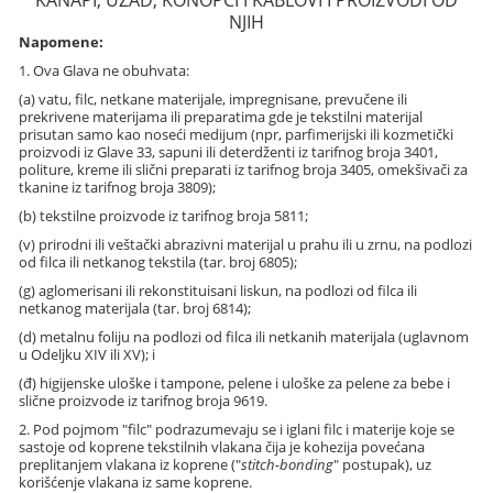
KANAPI, UŽAD, KONOPCI I KABLOVI I PROIZVODI OD
NJIH
Napomene:
1. Ova Glava ne obuhvata:
(a) vatu, filc, netkane materijale, impregnisane, prevučene ili
prekrivene materijama ili preparatima gde je tekstilni materijal
prisutan samo kao noseći medijum (npr, parfimerijski ili kozmetički
proizvodi iz Glave 33, sapuni ili deterdženti iz tarifnog broja 3401,
politure, kreme ili slični preparati iz tarifnog broja 3405, omekšivači za
tkanine iz tarifnog broja 3809);
(b) tekstilne proizvode iz tarifnog broja 5811;
(v) prirodni ili veštački abrazivni materijal u prahu ili u zrnu, na podlozi
od filca ili netkanog tekstila (tar. broj 6805);
(g) aglomerisani ili rekonstituisani liskun, na podlozi od filca ili
netkanog materijala (tar. broj 6814);
(d) metalnu foliju na podlozi od filca ili netkanih materijala (uglavnom
u Odeljku XIV ili XV); i
(đ) higijenske uloške i tampone, pelene i uloške za pelene za bebe i
slične proizvode iz tarifnog broja 9619.
2. Pod pojmom "filc" podrazumevaju se i iglani filc i materije koje se
sastoje od koprene tekstilnih vlakana čija je kohezija povećana
preplitanjem vlakana iz koprene ("
stitch-bonding
" postupak), uz
korišćenje vlakana iz same koprene.