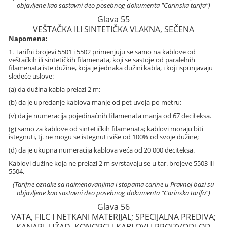
objavljene kao sastavni deo posebnog dokumenta "Carinska tarifa")
Glava 55
VEŠTAČKA ILI SINTETIČKA VLAKNA, SEČENA
Napomena:
1. Tarifni brojevi 5501 i 5502 primenjuju se samo na kablove od
veštačkih ili sintetičkih filamenata, koji se sastoje od paralelnih
filamenata iste dužine, koja je jednaka dužini kabla, i koji ispunjavaju
sledeće uslove:
(a) da dužina kabla prelazi 2 m;
(b) da je upredanje kablova manje od pet uvoja po metru;
(v) da je numeracija pojedinačnih filamenata manja od 67 deciteksa.
(g) samo za kablove od sintetičkih filamenata; kablovi moraju biti
istegnuti, tj. ne mogu se istegnuti više od 100% od svoje dužine;
(d) da je ukupna numeracija kablova veća od 20 000 deciteksa.
Kablovi dužine koja ne prelazi 2 m svrstavaju se u tar. brojeve 5503 ili
5504.
(Tarifne oznake sa naimenovanjima i stopama carine u Pravnoj bazi su
objavljene kao sastavni deo posebnog dokumenta "Carinska tarifa")
Glava 56
VATA, FILC I NETKANI MATERIJAL; SPECIJALNA PREDIVA;