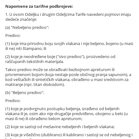
Napomene za tarifne podbrojeve:
1. U ovom Odeljku i drugim Odeljcima Tarife navedeni pojmovi imaju
sledeće značenje:
(a) "Nebeljeno predivo":
Predivo:
(1) koje ima prirodnu boju svojih vlakana i nije beljeno, bojeno (u masi
ili ne) niti štampano; ili
(2) koje je neodređene boje ("sivo predivo"), proizvedeno od
raščupanih tekstilnih materijala.
Takvo predivo može se obrađivati bezbojnom apreturom ili
privremenom bojom (koja nestaje posle običnog pranja sapunom), a
kod veštačkih ili sintetičkih vlakana, obrađeno u masi sredstvom za
matiranje (npr, titan dioksidom).
(b) "Beljeno predivo":
Predivo:
(1) koje je podvrgnuto postupku beljenja, izrađeno od beljenih
vlakana ili je, osim ako nije drugačije predviđeno, obojeno u belo (u
masi ili ne) ili obrađeno belom apreturom;
(2) koje se sastoji od mešavine nebeljenih i beljenih vlakana;
(3) koje je višežično (dublirano) ili kablirano i sastoji se od nebeljenog i