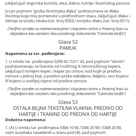
(uključujući angorske kuniće), zeca, dabra, nutrije i bizamskog pacova;
(v) po pojmom "gruba životinjska dlaka" podrazumeva se dlaka
životinja koje nisu pomenute u prethodnom stavu, isključujući dlaku i
čekinje za izradu četaka (tar. broj 0502) i konjsku dlaku (tar. broj 0511).
(Tarifne oznake sa naimenovanjima i stopama carine u Pravnoj bazi su
objavljene kao sastavni deo posebnog dokumenta "Carinska tarifa")
Glava 52
PAMUK
Napomena za tar. podbrojeve:
1. U smislu tar. podbrojeva 5209 42 i 5211 42, pod pojmom "denim"
podrazumevaju se tkanine od trožičnog ili četvorožičnog kepera,
uključujući lomljeni keper, i keper po osnovi, kod kojih je predivo
osnove u jednoj boji, a predivo potke nebeljeno, beljeno, sivo bojeno
ili bojeno u svetlijoj nijansi od prediva osnove.
(Tarifne oznake sa naimenovanjima i stopama carine u Pravnoj bazi su
objavljene kao sastavni deo posebnog dokumenta "Carinska tarifa")
Glava 53
OSTALA BILJNA TEKSTILNA VLAKNA; PREDIVO OD
HARTIJE I TKANINE OD PREDIVA OD HARTIJE
Dodatna napomena:
1. (A) U smislu tar. podbrojeva 5306 10 90, 5306 20 90 i 5308 20 90,
osim izuzetaka navedenih u stavu pod (B), pod pojmom