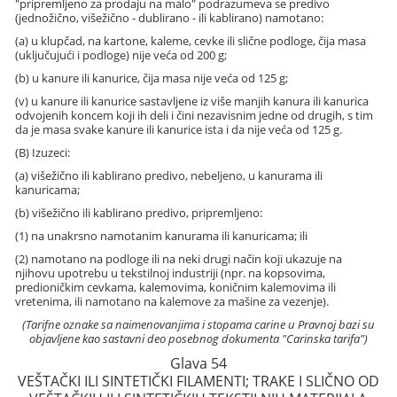
"pripremljeno za prodaju na malo" podrazumeva se predivo
(jednožično, višežično - dublirano - ili kablirano) namotano:
(a) u klupčad, na kartone, kaleme, cevke ili slične podloge, čija masa
(uključujući i podloge) nije veća od 200 g;
(b) u kanure ili kanurice, čija masa nije veća od 125 g;
(v) u kanure ili kanurice sastavljene iz više manjih kanura ili kanurica
odvojenih koncem koji ih deli i čini nezavisnim jedne od drugih, s tim
da je masa svake kanure ili kanurice ista i da nije veća od 125 g.
(B) Izuzeci:
(a) višežično ili kablirano predivo, nebeljeno, u kanurama ili
kanuricama;
(b) višežično ili kablirano predivo, pripremljeno:
(1) na unakrsno namotanim kanurama ili kanuricama; ili
(2) namotano na podloge ili na neki drugi način koji ukazuje na
njihovu upotrebu u tekstilnoj industriji (npr. na kopsovima,
predioničkim cevkama, kalemovima, koničnim kalemovima ili
vretenima, ili namotano na kalemove za mašine za vezenje).
(Tarifne oznake sa naimenovanjima i stopama carine u Pravnoj bazi su
objavljene kao sastavni deo posebnog dokumenta "Carinska tarifa")
Glava 54
VEŠTAČKI ILI SINTETIČKI FILAMENTI; TRAKE I SLIČNO OD