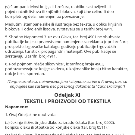
(v) štampani delovi knjiga ili brošura, u obliku sastavljenih ili
pojedinačnih listova ili knjižnih blokova, koji čine celinu ili deo
kompletnog dela, namenjeni za povezivanje.
Međutim, štampane slike ili ilustracije bez teksta, u obliku knjižnih
blokova ili odvojenih listova, svrstavaju se u tarifni broj 4911.
5. Shodno Napomeni 3. uz ovu Glavu, tar. broj 4901 ne obuhvata
publikacije koje su prvenstveno namenjene za reklamu (npr: brošure,
prospekte, trgovačke kataloge, godišnje publikacije trgovačkih
udruženja, turistički propagandni materijal). Ove publikacije se
svrstavaju u tarifni broj 4911.
6. Pod pojmom "dečje slikovnice", iz tarifnog broja 4903,
podrazumevaju se knjige za decu, u kojima slike imaju bitan karakter,
dok je tekst sporedan.
(Tarifne oznake sa naimenovanjima i stopama carine u Pravnoj bazi su
objavljene kao sastavni deo posebnog dokumenta "Carinska tarifa")
Odeljak XI
TEKSTIL I PROIZVODI OD TEKSTILA
Napomene:
1. Ovaj Odeljak ne obuhvata:
(a) čekinje ili životinjsku dlaku za izradu četaka (tar. broj 0502);
konjsku dlaku ili otpatke od konjske dlake (tar. broj 0511) ;