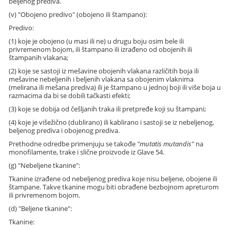
beljenog prediva.
(v) "Obojeno predivo" (obojeno ili štampano):
Predivo:
(1) koje je obojeno (u masi ili ne) u drugu boju osim bele ili
privremenom bojom, ili štampano ili izrađeno od obojenih ili
štampanih vlakana;
(2) koje se sastoji iz mešavine obojenih vlakana različitih boja ili
mešavine nebeljenih i beljenih vlakana sa obojenim vlaknima
(melirana ili mešana prediva) ili je štampano u jednoj boji ili više boja u
razmacima da bi se dobili tačkasti efekti;
(3) koje se dobija od češljanih traka ili pretpređe koji su štampani;
(4) koje je višežično (dublirano) ili kablirano i sastoji se iz nebeljenog,
beljenog prediva i obojenog prediva.
Prethodne odredbe primenjuju se takođe
"mutatis mutandis"
na
monofilamente, trake i slične proizvode iz Glave 54.
(g) "Nebeljene tkanine":
Tkanine izrađene od nebeljenog prediva koje nisu beljene, obojene ili
štampane. Takve tkanine mogu biti obrađene bezbojnom apreturom
ili privremenom bojom.
(d) "Beljene tkanine":
Tkanine: