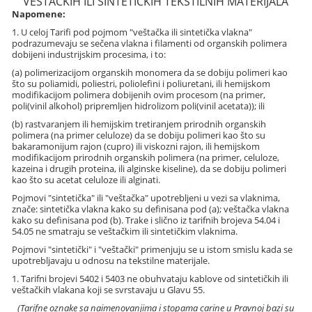
VEŠTAČKIH ILI SINTETIČKIH TEKSTILNIH MATERIJALA
Napomene:
1. U celoj Tarifi pod pojmom "veštačka ili sintetička vlakna"
podrazumevaju se sečena vlakna i filamenti od organskih polimera
dobijeni industrijskim procesima, i to:
(a) polimerizacijom organskih monomera da se dobiju polimeri kao
što su poliamidi, poliestri, poliolefini i poliuretani, ili hemijskom
modifikacijom polimera dobijenih ovim procesom (na primer,
poli(vinil alkohol) pripremljen hidrolizom poli(vinil acetata)); ili
(b) rastvaranjem ili hemijskim tretiranjem prirodnih organskih
polimera (na primer celuloze) da se dobiju polimeri kao što su
bakaramonijum rajon (cupro) ili viskozni rajon, ili hemijskom
modifikacijom prirodnih organskih polimera (na primer, celuloze,
kazeina i drugih proteina, ili alginske kiseline), da se dobiju polimeri
kao što su acetat celuloze ili alginati.
Pojmovi "sintetička" ili "veštačka" upotrebljeni u vezi sa vlaknima,
znače: sintetička vlakna kako su definisana pod (a); veštačka vlakna
kako su definisana pod (b). Trake i slično iz tarifnih brojeva 54.04 i
54.05 ne smatraju se veštačkim ili sintetičkim vlaknima.
Pojmovi "sintetički" i "veštački" primenjuju se u istom smislu kada se
upotrebljavaju u odnosu na tekstilne materijale.
1. Tarifni brojevi 5402 i 5403 ne obuhvataju kablove od sintetičkih ili
veštačkih vlakana koji se svrstavaju u Glavu 55.
(Tarifne oznake sa naimenovanjima i stopama carine u Pravnoj bazi su