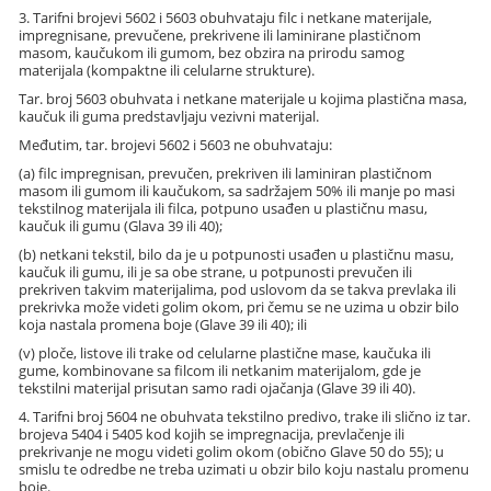
3. Tarifni brojevi 5602 i 5603 obuhvataju filc i netkane materijale,
impregnisane, prevučene, prekrivene ili laminirane plastičnom
masom, kaučukom ili gumom, bez obzira na prirodu samog
materijala (kompaktne ili celularne strukture).
Tar. broj 5603 obuhvata i netkane materijale u kojima plastična masa,
kaučuk ili guma predstavljaju vezivni materijal.
Međutim, tar. brojevi 5602 i 5603 ne obuhvataju:
(a) filc impregnisan, prevučen, prekriven ili laminiran plastičnom
masom ili gumom ili kaučukom, sa sadržajem 50% ili manje po masi
tekstilnog materijala ili filca, potpuno usađen u plastičnu masu,
kaučuk ili gumu (Glava 39 ili 40);
(b) netkani tekstil, bilo da je u potpunosti usađen u plastičnu masu,
kaučuk ili gumu, ili je sa obe strane, u potpunosti prevučen ili
prekriven takvim materijalima, pod uslovom da se takva prevlaka ili
prekrivka može videti golim okom, pri čemu se ne uzima u obzir bilo
koja nastala promena boje (Glave 39 ili 40); ili
(v) ploče, listove ili trake od celularne plastične mase, kaučuka ili
gume, kombinovane sa filcom ili netkanim materijalom, gde je
tekstilni materijal prisutan samo radi ojačanja (Glave 39 ili 40).
4. Tarifni broj 5604 ne obuhvata tekstilno predivo, trake ili slično iz tar.
brojeva 5404 i 5405 kod kojih se impregnacija, prevlačenje ili
prekrivanje ne mogu videti golim okom (obično Glave 50 do 55); u
smislu te odredbe ne treba uzimati u obzir bilo koju nastalu promenu
boje.