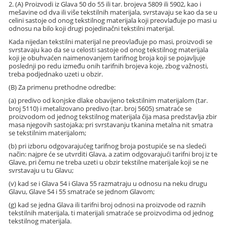
2. (A) Proizvodi iz Glava 50 do 55 ili tar. brojeva 5809 ili 5902, kao i
mešavine od dva ili više tekstilnih materijala, svrstavaju se kao da se u
celini sastoje od onog tekstilnog materijala koji preovlađuje po masi u
odnosu na bilo koji drugi pojedinačni tekstilni materijal.
Kada nijedan tekstilni materijal ne preovlađuje po masi, proizvodi se
svrstavaju kao da se u celosti sastoje od onog tekstilnog materijala
koji je obuhvaćen naimenovanjem tarifnog broja koji se pojavljuje
poslednji po redu između onih tarifnih brojeva koje, zbog važnosti,
treba podjednako uzeti u obzir.
(B) Za primenu prethodne odredbe:
(a) predivo od konjske dlake obavijeno tekstilnim materijalom (tar.
broj 5110) i metalizovano predivo (tar. broj 5605) smatraće se
proizvodom od jednog tekstilnog materijala čija masa predstavlja zbir
masa njegovih sastojaka; pri svrstavanju tkanina metalna nit smatra
se tekstilnim materijalom;
(b) pri izboru odgovarajućeg tarifnog broja postupiće se na sledeći
način: najpre će se utvrditi Glava, a zatim odgovarajući tarifni broj iz te
Glave, pri čemu ne treba uzeti u obzir tekstilne materijale koji se ne
svrstavaju u tu Glavu;
(v) kad se i Glava 54 i Glava 55 razmatraju u odnosu na neku drugu
Glavu, Glave 54 i 55 smatraće se jednom Glavom;
(g) kad se jedna Glava ili tarifni broj odnosi na proizvode od raznih
tekstilnih materijala, ti materijali smatraće se proizvodima od jednog
tekstilnog materijala.