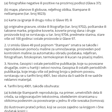
(a) fotografske negative ili pozitive na prozirnoj podlozi (Glava 37);
(b) mape, planove ili globuse, reljefnog oblika, štampane ili
neštampane (tar. broj 9023);
(v) karte za igranje ili drugu robu iz Glave 95; ili
(g) originalne gravure, otiske ili litografije (tar. broj 9702), poštanske ili
taksene marke, prigodne koverte, koverte prvog dana i druge
proizvode koji se svrstavaju u tar. broj 9704, predmete starina, stare
više od 100 godina i ostale proizvode iz Glave 97.
2. U smislu Glave 49 pod pojmom "štampan" smatra se takođe i
reprodukovan pomoću mašine za umnožavanje, proizveden pod
kontrolom mašine za automatsku obradu podataka, reljefiran,
fotografisan, fotokopiran, termokopiran ili kucan na pisaćoj mašini.
3. Novine, časopisi i ostale periodične publikacije, koje su povezane
drugačije, osim u hartiji i setovi novina, časopisa ili ostalih periodičnih
publikacija, koje imaju više od jednog broja u jednom povezu,
svrstavaju se u tarifni broj 4901, bez obzira da li sadrže ili ne sadrže
reklamni materijal.
4. Tarifni broj 4901, takođe obuhvata:
(a) kolekcije štampanih reprodukcija, na primer, umetničkih dela ili
crteža, sa odgovarajućim tekstovima, obeleženim stranicama u
oblicima podesnim za povezivanje u jednu ili više svezaka (tomova);
(b) ilustrovani prateći prilozi, koji se uvoze zajedno sa knjigom i čine
dodatak knjizi; i