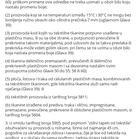
60); prilikom primene ove odredbe ne treba uzimati u obzir bilo koju
nastalu promenu boje;
(2) proizvoda koji se na temperaturi između 15
°
C i 30
°
C ne mogu bez
lomljenja ručno obaviti oko cilindra prečnika 7 mm (uglavnom Glava
39);
(3) proizvoda kod kojih su tekstilne tkanine potpuno usađene u
plastičnu masu, ili su sa obe strane, u potpunosti prevučene ili
prekrivene takvim materijalima, pod uslovom da se takva prevlaka ili
prekrivka može videti golim okom, pri čemu se ne uzima u obzir bilo
koja nastala promena boje (Glava 39);
(4) tkanina delimično premazanih, prevučenih ili delimično
prekrivenih plastičnom masom i sa dezenima nastalim ovim
postupcima (obično Glave 50 do 55, 58 ili 60);
(5) ploča, listova i traka od celularnih plastičnih masa, kombinovanih
sa tekstilnom tkaninom, gde tekstilna tkanina služi samo radi
ojačanja (Glava 39); ili
(6) tekstilnih proizvoda iz tarifnog broja 5811;
(b) tkanine izrađene od prediva, traka i slično, impregnisane,
premazane, prevučene, prekrivene ili obložene plastičnom masom, iz
tarifnog broja 5604.
3. U smislu tarifnog broja 5905, pod pojmom "zidni tapeti od tekstila"
obuhvaćeni su proizvodi u rolnama, širine od najmanje 45 cm,
pogodne za ukrašavanje zidova i tavanica, čije je lice od tekstila na
podlozi, a u slučaju da nema podlogu, zadnja strana tekstila je