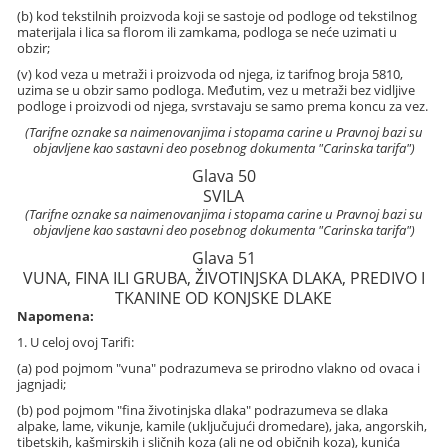
(b) kod tekstilnih proizvoda koji se sastoje od podloge od tekstilnog
materijala i lica sa florom ili zamkama, podloga se neće uzimati u
obzir;
(v) kod veza u metraži i proizvoda od njega, iz tarifnog broja 5810,
uzima se u obzir samo podloga. Međutim, vez u metraži bez vidljive
podloge i proizvodi od njega, svrstavaju se samo prema koncu za vez.
(Tarifne oznake sa naimenovanjima i stopama carine u Pravnoj bazi su
objavljene kao sastavni deo posebnog dokumenta "Carinska tarifa")
Glava 50
SVILA
(Tarifne oznake sa naimenovanjima i stopama carine u Pravnoj bazi su
objavljene kao sastavni deo posebnog dokumenta "Carinska tarifa")
Glava 51
VUNA, FINA ILI GRUBA, ŽIVOTINJSKA DLAKA, PREDIVO I
TKANINE OD KONJSKE DLAKE
Napomena:
1. U celoj ovoj Tarifi:
(a) pod pojmom "vuna" podrazumeva se prirodno vlakno od ovaca i
jagnjadi;
(b) pod pojmom "fina životinjska dlaka" podrazumeva se dlaka
alpake, lame, vikunje, kamile (uključujući dromedare), jaka, angorskih,
tibetskih, kašmirskih i sličnih koza (ali ne od običnih koza), kunića