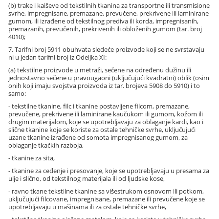
(b) trake i kaiševe od tekstilnih tkanina za transportne ili transmisione
svrhe, impregnisane, premazane, prevučene, prekrivene ili laminirane
gumom, ili izrađene od tekstilnog prediva ili korda, impregnisanih,
premazanih, prevučenih, prekrivenih ili obloženih gumom (tar. broj
4010);
7. Tarifni broj 5911 obuhvata sledeće proizvode koji se ne svrstavaju
ni u jedan tarifni broj iz Odeljka XI:
(a) tekstilne proizvode u metraži, sečene na određenu dužinu ili
jednostavno sečene u pravougaoni (uključujući kvadratni) oblik (osim
onih koji imaju svojstva proizvoda iz tar. brojeva 5908 do 5910) i to
samo:
- tekstilne tkanine, filc i tkanine postavljene filcom, premazane,
prevučene, prekrivene ili laminirane kaučukom ili gumom, kožom ili
drugim materijalom, koje se upotrebljavaju za oblaganje kardi, kao i
slične tkanine koje se koriste za ostale tehničke svrhe, uključujući
uzane tkanine izrađene od somota impregnisanog gumom, za
oblaganje tkačkih razboja,
- tkanine za sita,
- tkanine za ceđenje i presovanje, koje se upotrebljavaju u presama za
ulje i slično, od tekstilnog materijala ili od ljudske kose,
- ravno tkane tekstilne tkanine sa višestrukom osnovom ili potkom,
uključujući filcovane, impregnisane, premazane ili prevučene koje se
upotrebljavaju u mašinama ili za ostale tehničke svrhe,