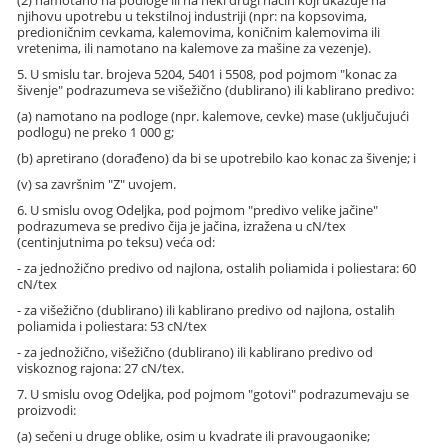
(2) namotano na podloge ili na neki drugi način koji ukazuje na
njihovu upotrebu u tekstilnoj industriji (npr: na kopsovima,
predioničnim cevkama, kalemovima, koničnim kalemovima ili
vretenima, ili namotano na kalemove za mašine za vezenje).
5. U smislu tar. brojeva 5204, 5401 i 5508, pod pojmom "konac za
šivenje" podrazumeva se višežično (dublirano) ili kablirano predivo:
(a) namotano na podloge (npr. kalemove, cevke) mase (uključujući
podlogu) ne preko 1 000 g;
(b) apretirano (dorađeno) da bi se upotrebilo kao konac za šivenje; i
(v) sa završnim "Z" uvojem.
6. U smislu ovog Odeljka, pod pojmom "predivo velike jačine"
podrazumeva se predivo čija je jačina, izražena u cN/tex
(centinjutnima po teksu) veća od:
- za jednožično predivo od najlona, ostalih poliamida i poliestara: 60
cN/tex
- za višežično (dublirano) ili kablirano predivo od najlona, ostalih
poliamida i poliestara: 53 cN/tex
- za jednožično, višežično (dublirano) ili kablirano predivo od
viskoznog rajona: 27 cN/tex.
7. U smislu ovog Odeljka, pod pojmom "gotovi" podrazumevaju se
proizvodi:
(a) sečeni u druge oblike, osim u kvadrate ili pravougaonike;