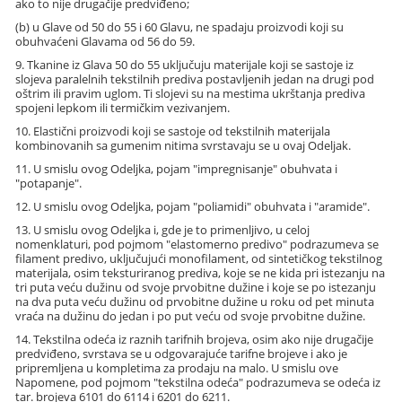
ako to nije drugačije predviđeno;
(b) u Glave od 50 do 55 i 60 Glavu, ne spadaju proizvodi koji su
obuhvaćeni Glavama od 56 do 59.
9. Tkanine iz Glava 50 do 55 uključuju materijale koji se sastoje iz
slojeva paralelnih tekstilnih prediva postavljenih jedan na drugi pod
oštrim ili pravim uglom. Ti slojevi su na mestima ukrštanja prediva
spojeni lepkom ili termičkim vezivanjem.
10. Elastični proizvodi koji se sastoje od tekstilnih materijala
kombinovanih sa gumenim nitima svrstavaju se u ovaj Odeljak.
11. U smislu ovog Odeljka, pojam "impregnisanje" obuhvata i
"potapanje".
12. U smislu ovog Odeljka, pojam "poliamidi" obuhvata i "aramide".
13. U smislu ovog Odeljka i, gde je to primenljivo, u celoj
nomenklaturi, pod pojmom "elastomerno predivo" podrazumeva se
filament predivo, uključujući monofilament, od sintetičkog tekstilnog
materijala, osim teksturiranog prediva, koje se ne kida pri istezanju na
tri puta veću dužinu od svoje prvobitne dužine i koje se po istezanju
na dva puta veću dužinu od prvobitne dužine u roku od pet minuta
vraća na dužinu do jedan i po put veću od svoje prvobitne dužine.
14. Tekstilna odeća iz raznih tarifnih brojeva, osim ako nije drugačije
predviđeno, svrstava se u odgovarajuće tarifne brojeve i ako je
pripremljena u kompletima za prodaju na malo. U smislu ove
Napomene, pod pojmom "tekstilna odeća" podrazumeva se odeća iz
tar. brojeva 6101 do 6114 i 6201 do 6211.