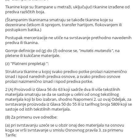
Tkanine koje su štampane u metraži, uključujući tkanine izrađene od
prediva različitih boja.
(Štampanim tkaninama smatraju se takođe tkanine koje su
dezenirane četkom ili sprejom, transfer hartijom, flokovanjem ili
postupkom batika.)
Postupak mercerizacije ne utiče na svrstavanje prethodno navedenih
prediva ili tkanina.
Gornje definicije od (g) do (ž) odnose se,
"mutatis mutandis"
, na
pletene ili kukičane materijale.
(z) "Platneni prepletaji ":
Struktura tkanine u kojoj svako predivo potke prolazi naizmenično
iznad i ispod narednih prediva osnove, a svako predivo osnove
prolazi naizmenično iznad i ispod prediva potke.
2 (A) Proizvodi iz Glava 56 do 63 koji sadrže dva ili više tekstilnih
materijala smatraju se da se sastoje u celini od onog tekstilnog
materijala koji bi bio izabran, shodno Napomeni 2. uz ovaj Odeljak, za
svrstavanje proizvoda iz Glava 50 do 55 ili iz tarifnog broja 5809 koji se
sastoje od istih tekstilnih materijala.
(B) Za primenu ove odredbe:
(a) pri svrstavanju uzeće se u obzir onaj deo materijala na osnovu
koga se vrši svrstavanje u smislu Osnovnog pravila 3. za primenu
Tarife;