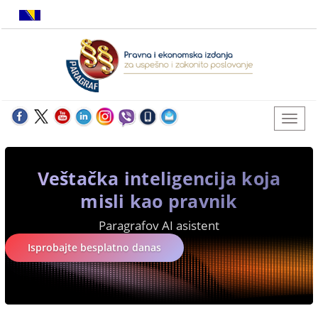
Veštačka inteligencija koja
misli kao pravnik
Paragrafov AI asistent
Isprobajte besplatno danas