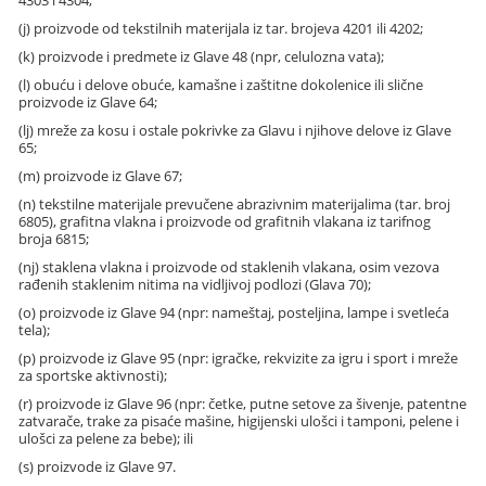
4303 i 4304;
(j) proizvode od tekstilnih materijala iz tar. brojeva 4201 ili 4202;
(k) proizvode i predmete iz Glave 48 (npr, celulozna vata);
(l) obuću i delove obuće, kamašne i zaštitne dokolenice ili slične
proizvode iz Glave 64;
(lj) mreže za kosu i ostale pokrivke za Glavu i njihove delove iz Glave
65;
(m) proizvode iz Glave 67;
(n) tekstilne materijale prevučene abrazivnim materijalima (tar. broj
6805), grafitna vlakna i proizvode od grafitnih vlakana iz tarifnog
broja 6815;
(nj) staklena vlakna i proizvode od staklenih vlakana, osim vezova
rađenih staklenim nitima na vidljivoj podlozi (Glava 70);
(o) proizvode iz Glave 94 (npr: nameštaj, posteljina, lampe i svetleća
tela);
(p) proizvode iz Glave 95 (npr: igračke, rekvizite za igru i sport i mreže
za sportske aktivnosti);
(r) proizvode iz Glave 96 (npr: četke, putne setove za šivenje, patentne
zatvarače, trake za pisaće mašine, higijenski ulošci i tamponi, pelene i
ulošci za pelene za bebe); ili
(s) proizvode iz Glave 97.