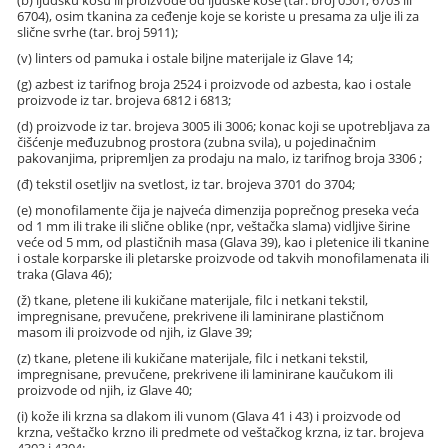
(b) ljudsku kosu ili proizvode od ljudske kose (tar. broj 0501, 6703 ili
6704), osim tkanina za ceđenje koje se koriste u presama za ulje ili za
slične svrhe (tar. broj 5911);
(v) linters od pamuka i ostale biljne materijale iz Glave 14;
(g) azbest iz tarifnog broja 2524 i proizvode od azbesta, kao i ostale
proizvode iz tar. brojeva 6812 i 6813;
(d) proizvode iz tar. brojeva 3005 ili 3006; konac koji se upotrebljava za
čišćenje međuzubnog prostora (zubna svila), u pojedinačnim
pakovanjima, pripremljen za prodaju na malo, iz tarifnog broja 3306 ;
(đ) tekstil osetljiv na svetlost, iz tar. brojeva 3701 do 3704;
(e) monofilamente čija je najveća dimenzija poprečnog preseka veća
od 1 mm ili trake ili slične oblike (npr, veštačka slama) vidljive širine
veće od 5 mm, od plastičnih masa (Glava 39), kao i pletenice ili tkanine
i ostale korparske ili pletarske proizvode od takvih monofilamenata ili
traka (Glava 46);
(ž) tkane, pletene ili kukičane materijale, filc i netkani tekstil,
impregnisane, prevučene, prekrivene ili laminirane plastičnom
masom ili proizvode od njih, iz Glave 39;
(z) tkane, pletene ili kukičane materijale, filc i netkani tekstil,
impregnisane, prevučene, prekrivene ili laminirane kaučukom ili
proizvode od njih, iz Glave 40;
(i) kože ili krzna sa dlakom ili vunom (Glava 41 i 43) i proizvode od
krzna, veštačko krzno ili predmete od veštačkog krzna, iz tar. brojeva