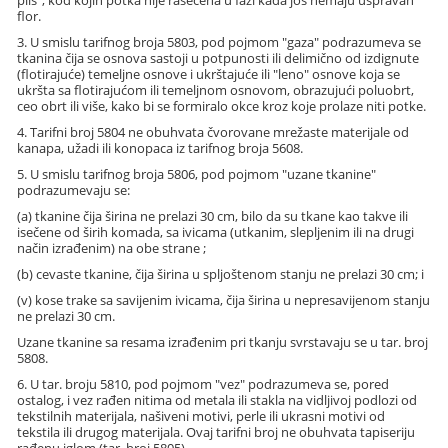
pliš", kod kojih potka nije rasečena u fazi kada još nemaju uspravan
flor.
3. U smislu tarifnog broja 5803, pod pojmom "gaza" podrazumeva se
tkanina čija se osnova sastoji u potpunosti ili delimično od izdignute
(flotirajuće) temeljne osnove i ukrštajuće ili "leno" osnove koja se
ukršta sa flotirajućom ili temeljnom osnovom, obrazujući poluobrt,
ceo obrt ili više, kako bi se formiralo okce kroz koje prolaze niti potke.
4. Tarifni broj 5804 ne obuhvata čvorovane mrežaste materijale od
kanapa, užadi ili konopaca iz tarifnog broja 5608.
5. U smislu tarifnog broja 5806, pod pojmom "uzane tkanine"
podrazumevaju se:
(a) tkanine čija širina ne prelazi 30 cm, bilo da su tkane kao takve ili
isečene od širih komada, sa ivicama (utkanim, slepljenim ili na drugi
način izrađenim) na obe strane ;
(b) cevaste tkanine, čija širina u spljoštenom stanju ne prelazi 30 cm; i
(v) kose trake sa savijenim ivicama, čija širina u nepresavijenom stanju
ne prelazi 30 cm.
Uzane tkanine sa resama izrađenim pri tkanju svrstavaju se u tar. broj
5808.
6. U tar. broju 5810, pod pojmom "vez" podrazumeva se, pored
ostalog, i vez rađen nitima od metala ili stakla na vidljivoj podlozi od
tekstilnih materijala, našiveni motivi, perle ili ukrasni motivi od
tekstila ili drugog materijala. Ovaj tarifni broj ne obuhvata tapiseriju