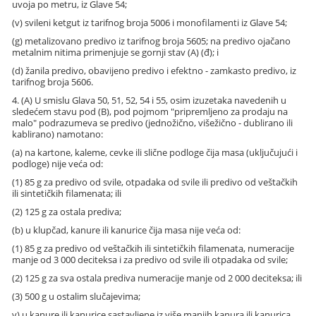
uvoja po metru, iz Glave 54;
(v) svileni ketgut iz tarifnog broja 5006 i monofilamenti iz Glave 54;
(g) metalizovano predivo iz tarifnog broja 5605; na predivo ojačano
metalnim nitima primenjuje se gornji stav (A) (đ); i
(d) žanila predivo, obavijeno predivo i efektno - zamkasto predivo, iz
tarifnog broja 5606.
4. (A) U smislu Glava 50, 51, 52, 54 i 55, osim izuzetaka navedenih u
sledećem stavu pod (B), pod pojmom "pripremljeno za prodaju na
malo" podrazumeva se predivo (jednožično, višežično - dublirano ili
kablirano) namotano:
(a) na kartone, kaleme, cevke ili slične podloge čija masa (uključujući i
podloge) nije veća od:
(1) 85 g za predivo od svile, otpadaka od svile ili predivo od veštačkih
ili sintetičkih filamenata; ili
(2) 125 g za ostala prediva;
(b) u klupčad, kanure ili kanurice čija masa nije veća od:
(1) 85 g za predivo od veštačkih ili sintetičkih filamenata, numeracije
manje od 3 000 deciteksa i za predivo od svile ili otpadaka od svile;
(2) 125 g za sva ostala prediva numeracije manje od 2 000 deciteksa; ili
(3) 500 g u ostalim slučajevima;
v) u kanure ili kanurice sastavljene iz više manjih kanura ili kanurica,