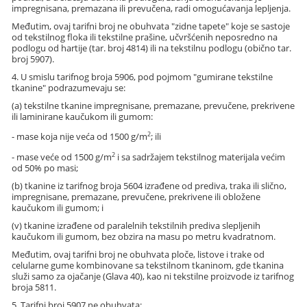
impregnisana, premazana ili prevučena, radi omogućavanja lepljenja.
Međutim, ovaj tarifni broj ne obuhvata "zidne tapete" koje se sastoje
od tekstilnog floka ili tekstilne prašine, učvršćenih neposredno na
podlogu od hartije (tar. broj 4814) ili na tekstilnu podlogu (obično tar.
broj 5907).
4. U smislu tarifnog broja 5906, pod pojmom "gumirane tekstilne
tkanine" podrazumevaju se:
(a) tekstilne tkanine impregnisane, premazane, prevučene, prekrivene
ili laminirane kaučukom ili gumom:
2
- mase koja nije veća od 1500 g/m
; ili
2
- mase veće od 1500 g/m
i sa sadržajem tekstilnog materijala većim
od 50% po masi;
(b) tkanine iz tarifnog broja 5604 izrađene od prediva, traka ili slično,
impregnisane, premazane, prevučene, prekrivene ili obložene
kaučukom ili gumom; i
(v) tkanine izrađene od paralelnih tekstilnih prediva slepljenih
kaučukom ili gumom, bez obzira na masu po metru kvadratnom.
Međutim, ovaj tarifni broj ne obuhvata ploče, listove i trake od
celularne gume kombinovane sa tekstilnom tkaninom, gde tkanina
služi samo za ojačanje (Glava 40), kao ni tekstilne proizvode iz tarifnog
broja 5811.
5. Tarifni broj 5907 ne obuhvata: