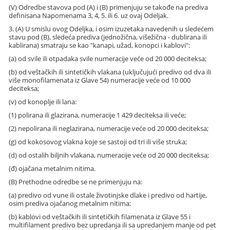
(V) Odredbe stavova pod (A) i (B) primenjuju se takođe na prediva
definisana Napomenama 3, 4, 5. ili 6. uz ovaj Odeljak.
3. (A) U smislu ovog Odeljka, i osim izuzetaka navedenih u sledećem
stavu pod (B), sledeća prediva (jednožična, višežična - dublirana ili
kablirana) smatraju se kao "kanapi, užad, konopci i kablovi":
(a) od svile ili otpadaka svile numeracije veće od 20 000 deciteksa;
(b) od veštačkih ili sintetičkih vlakana (uključujući predivo od dva ili
više monofilamenata iz Glave 54) numeracije veće od 10 000
deciteksa;
(v) od konoplje ili lana:
(1) polirana ili glazirana, numeracije 1 429 deciteksa ili veće;
(2) nepolirana ili neglazirana, numeracije veće od 20 000 deciteksa;
(g) od kokosovog vlakna koje se sastoji od tri ili više struka;
(d) od ostalih biljnih vlakana, numeracije veće od 20 000 deciteksa;
(đ) ojačana metalnim nitima.
(B) Prethodne odredbe se ne primenjuju na:
(a) predivo od vune ili ostale životinjske dlake i predivo od hartije,
osim prediva ojačanog metalnim nitima;
(b) kablovi od veštačkih ili sintetičkih filamenata iz Glave 55 i
multifilament predivo bez upredanja ili sa upredanjem manje od pet