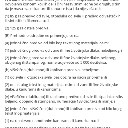
odvojenih koncem koji ih deli i čini nezavisnim jedne od drugih, s tim
da je masa svake kanure ili kanurice ista i da nije veća od:
(1) 85 g za predivo od svile, otpadaka od svile ili predivo od veštačkih
ili sintetičkih filamenata; ili
(2) 125 g za ostala prediva.
(B) Prethodne odredbe ne primenjuju se na:
(a) jednožično predivo od bilo kog tekstilnog materijala, osim:
(1) jednožičnog prediva od vune ili fine životinjske dlake, nebeljenog; i
(2) jednožičnog prediva od vune ili fine životinjske dlake, beljenog,
obojenog ili štampanog, numeracije veće od 5 000 deciteksa;
(b) višežično (dublirano) ili kablirano predivo, nebeljeno:
(1) od svile ili otpadaka svile, bez obzira na način pripreme; ili
(2) od ostalog tekstilnog materijala, osim od vune ili fine životinjske
dlake, u kanurama ili kanuricama;
(v) višežično (dublirano) ili kablirano predivo od svile ili otpadaka svile,
beljeno, obojeno ili štampano, numeracije 133 deciteks ili manje; i
(g) jednožično, višežično (dublirano) ili kablirano predivo od bilo kojeg
tekstilnog materijala:
(1) na unakrsno namotanim kanurama ili kanuricama; ili