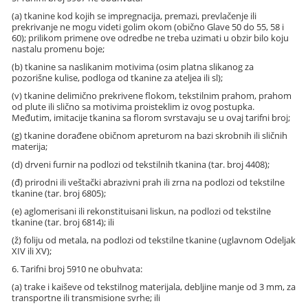
(a) tkanine kod kojih se impregnacija, premazi, prevlačenje ili
prekrivanje ne mogu videti golim okom (obično Glave 50 do 55, 58 i
60); prilikom primene ove odredbe ne treba uzimati u obzir bilo koju
nastalu promenu boje;
(b) tkanine sa naslikanim motivima (osim platna slikanog za
pozorišne kulise, podloga od tkanine za ateljea ili sl);
(v) tkanine delimično prekrivene flokom, tekstilnim prahom, prahom
od plute ili slično sa motivima proisteklim iz ovog postupka.
Međutim, imitacije tkanina sa florom svrstavaju se u ovaj tarifni broj;
(g) tkanine dorađene običnom apreturom na bazi skrobnih ili sličnih
materija;
(d) drveni furnir na podlozi od tekstilnih tkanina (tar. broj 4408);
(đ) prirodni ili veštački abrazivni prah ili zrna na podlozi od tekstilne
tkanine (tar. broj 6805);
(e) aglomerisani ili rekonstituisani liskun, na podlozi od tekstilne
tkanine (tar. broj 6814); ili
(ž) foliju od metala, na podlozi od tekstilne tkanine (uglavnom Odeljak
XIV ili XV);
6. Tarifni broj 5910 ne obuhvata:
(a) trake i kaiševe od tekstilnog materijala, debljine manje od 3 mm, za
transportne ili transmisione svrhe; ili