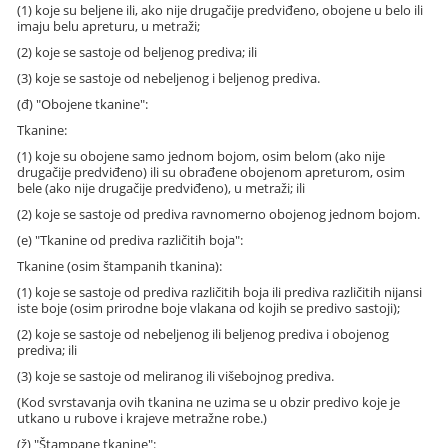
(1) koje su beljene ili, ako nije drugačije predviđeno, obojene u belo ili
imaju belu apreturu, u metraži;
(2) koje se sastoje od beljenog prediva; ili
(3) koje se sastoje od nebeljenog i beljenog prediva.
(đ) "Obojene tkanine":
Tkanine:
(1) koje su obojene samo jednom bojom, osim belom (ako nije
drugačije predviđeno) ili su obrađene obojenom apreturom, osim
bele (ako nije drugačije predviđeno), u metraži; ili
(2) koje se sastoje od prediva ravnomerno obojenog jednom bojom.
(e) "Tkanine od prediva različitih boja":
Tkanine (osim štampanih tkanina):
(1) koje se sastoje od prediva različitih boja ili prediva različitih nijansi
iste boje (osim prirodne boje vlakana od kojih se predivo sastoji);
(2) koje se sastoje od nebeljenog ili beljenog prediva i obojenog
prediva; ili
(3) koje se sastoje od meliranog ili višebojnog prediva.
(Kod svrstavanja ovih tkanina ne uzima se u obzir predivo koje je
utkano u rubove i krajeve metražne robe.)
(ž) "Štampane tkanine":