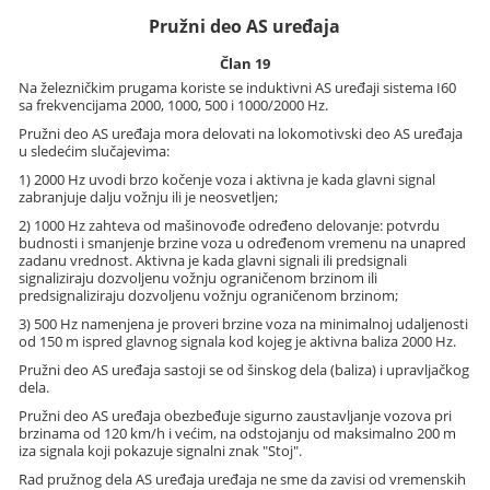
Pružni deo AS uređaja
Član 19
Na železničkim prugama koriste se induktivni AS uređaji sistema I60
sa frekvencijama 2000, 1000, 500 i 1000/2000 Hz.
Pružni deo AS uređaja mora delovati na lokomotivski deo AS uređaja
u sledećim slučajevima:
1) 2000 Hz uvodi brzo kočenje voza i aktivna je kada glavni signal
zabranjuje dalju vožnju ili je neosvetljen;
2) 1000 Hz zahteva od mašinovođe određeno delovanje: potvrdu
budnosti i smanjenje brzine voza u određenom vremenu na unapred
zadanu vrednost. Aktivna je kada glavni signali ili predsignali
signaliziraju dozvoljenu vožnju ograničenom brzinom ili
predsignaliziraju dozvoljenu vožnju ograničenom brzinom;
3) 500 Hz namenjena je proveri brzine voza na minimalnoj udaljenosti
od 150 m ispred glavnog signala kod kojeg je aktivna baliza 2000 Hz.
Pružni deo AS uređaja sastoji se od šinskog dela (baliza) i upravljačkog
dela.
Pružni deo AS uređaja obezbeđuje sigurno zaustavljanje vozova pri
brzinama od 120 km/h i većim, na odstojanju od maksimalno 200 m
iza signala koji pokazuje signalni znak "Stoj".
Rad pružnog dela AS uređaja uređaja ne sme da zavisi od vremenskih