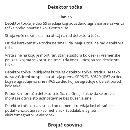
Detektor točka
Član 15
Detektor točka je deo SS uređaja koji pouzdano signališe prelaz venca
točka preko površine koju kontroliše.
Struja vuče ne sme da ima uticaj na rad detektora točka.
Fizičke karakteristike točka ne smeju da imaju uticaj na rad detektora
točka.
Vrsta šine na koju je montiran, stanje zastora koloseka i vremenske
prilike u kojima se koristi ne smeju da imaju uticaj na rad detektora
točka.
Detektor točka i priključna kutija za detektor točka izrađuju se tako
da su zaštićeni od spoljnih uticaja prema SRPS EN 60529 (IP67 za deo
koji se ugrađuje na šine i IP65 za deo koji se ugrađuje u balast pored
koloseka).
Pribor za montažu detektora točka na šinu je takav da se proces
montaže odvija što jednostavnije bez bušenja šine.
Detektor točka, u zavisnosti od namene i uređaja koji obrađuje
podatke, izrađuje se kao mehanički (pedala), magnetni,
elektromagnetni i elektronski.
Brojač osovina