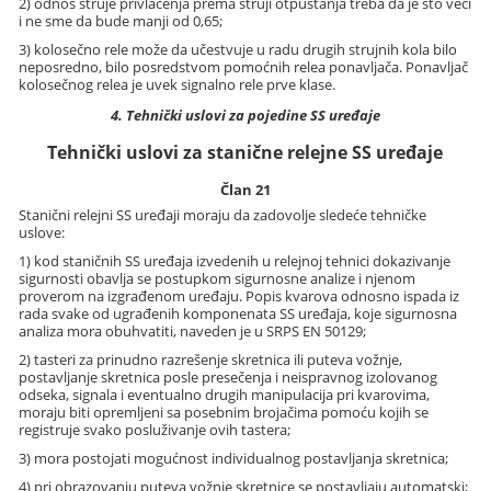
2) odnos struje privlačenja prema struji otpuštanja treba da je što veći
i ne sme da bude manji od 0,65;
3) kolosečno rele može da učestvuje u radu drugih strujnih kola bilo
neposredno, bilo posredstvom pomoćnih relea ponavljača. Ponavljač
kolosečnog relea je uvek signalno rele prve klase.
4. Tehnički uslovi za pojedine SS uređaje
Tehnički uslovi za stanične relejne SS uređaje
Član 21
Stanični relejni SS uređaji moraju da zadovolje sledeće tehničke
uslove:
1) kod staničnih SS uređaja izvedenih u relejnoj tehnici dokazivanje
sigurnosti obavlja se postupkom sigurnosne analize i njenom
proverom na izgrađenom uređaju. Popis kvarova odnosno ispada iz
rada svake od ugrađenih komponenata SS uređaja, koje sigurnosna
analiza mora obuhvatiti, naveden je u SRPS EN 50129;
2) tasteri za prinudno razrešenje skretnica ili puteva vožnje,
postavljanje skretnica posle presečenja i neispravnog izolovanog
odseka, signala i eventualno drugih manipulacija pri kvarovima,
moraju biti opremljeni sa posebnim brojačima pomoću kojih se
registruje svako posluživanje ovih tastera;
3) mora postojati mogućnost individualnog postavljanja skretnica;
4) pri obrazovanju puteva vožnje skretnice se postavljaju automatski;