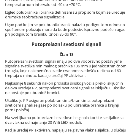
temperaturnom intervalu od -40 do +70 ºC.
Izgled polubranika i branika definisani su propisom kojim se uređuje
drumska saobraćajna signalizacija.
Ugao pod kojim se polubranik/branik nalazi u podignutom odnosno
spuštenom položaju mora da bude podesiv. Ispravno podešen ugao
pri podignutom braniku iznosi 85 do 90º.
Putoprelazni svetlosni signali
Član 18
Putoprelazni svetlosni signali imaju po dve vodoravno postavljene
signalne svetiljke minimalnog prečnika 136 mm u jednakostraničnom
trouglu, koje naizmenično svetle crvenom svetlošću u ritmu od 60
treptaja u minutu, kada je uređaj PP aktiviran.
Najkasnije 8 sekundi nakon prolaska šinskog vozila preko isključnih
delova uređaja PP, putoprelazni svetlosni signali se isključuju ukoliko
ne postoje polubranici/ branici.
Ukoliko je PP osiguran polubranicima/branicima, putoprelazni
svetlosni signali se gase po dolasku polubranika/branika u krajnji
gornji položaj.
Na svetiljkama putoprelaznih svetlosnih signala koriste se sijalice sa
dva vlakna od najmanje 20 W ili LED moduli.
Kad je uređaj PP aktiviran, napajaju se glavna vlakna sijalica. U slučaju