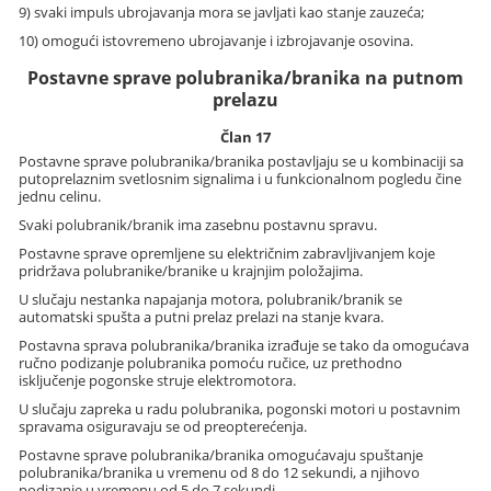
9) svaki impuls ubrojavanja mora se javljati kao stanje zauzeća;
10) omogući istovremeno ubrojavanje i izbrojavanje osovina.
Postavne sprave polubranika/branika na putnom
prelazu
Član 17
Postavne sprave polubranika/branika postavljaju se u kombinaciji sa
putoprelaznim svetlosnim signalima i u funkcionalnom pogledu čine
jednu celinu.
Svaki polubranik/branik ima zasebnu postavnu spravu.
Postavne sprave opremljene su električnim zabravljivanjem koje
pridržava polubranike/branike u krajnjim položajima.
U slučaju nestanka napajanja motora, polubranik/branik se
automatski spušta a putni prelaz prelazi na stanje kvara.
Postavna sprava polubranika/branika izrađuje se tako da omogućava
ručno podizanje polubranika pomoću ručice, uz prethodno
isključenje pogonske struje elektromotora.
U slučaju zapreka u radu polubranika, pogonski motori u postavnim
spravama osiguravaju se od preopterećenja.
Postavne sprave polubranika/branika omogućavaju spuštanje
polubranika/branika u vremenu od 8 do 12 sekundi, a njihovo
podizanje u vremenu od 5 do 7 sekundi.