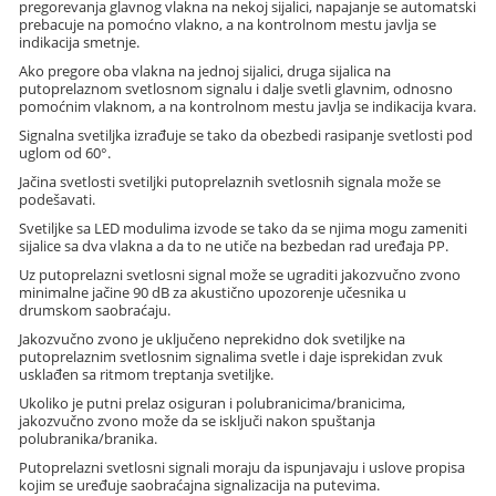
pregorevanja glavnog vlakna na nekoj sijalici, napajanje se automatski
prebacuje na pomoćno vlakno, a na kontrolnom mestu javlja se
indikacija smetnje.
Ako pregore oba vlakna na jednoj sijalici, druga sijalica na
putoprelaznom svetlosnom signalu i dalje svetli glavnim, odnosno
pomoćnim vlaknom, a na kontrolnom mestu javlja se indikacija kvara.
Signalna svetiljka izrađuje se tako da obezbedi rasipanje svetlosti pod
uglom od 60°.
Jačina svetlosti svetiljki putoprelaznih svetlosnih signala može se
podešavati.
Svetiljke sa LED modulima izvode se tako da se njima mogu zameniti
sijalice sa dva vlakna a da to ne utiče na bezbedan rad uređaja PP.
Uz putoprelazni svetlosni signal može se ugraditi jakozvučno zvono
minimalne jačine 90 dB za akustično upozorenje učesnika u
drumskom saobraćaju.
Jakozvučno zvono je uključeno neprekidno dok svetiljke na
putoprelaznim svetlosnim signalima svetle i daje isprekidan zvuk
usklađen sa ritmom treptanja svetiljke.
Ukoliko je putni prelaz osiguran i polubranicima/branicima,
jakozvučno zvono može da se isključi nakon spuštanja
polubranika/branika.
Putoprelazni svetlosni signali moraju da ispunjavaju i uslove propisa
kojim se uređuje saobraćajna signalizacija na putevima.