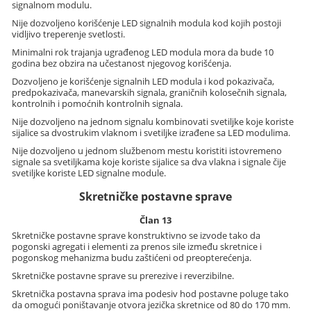
signalnom modulu.
Nije dozvoljeno korišćenje LED signalnih modula kod kojih postoji
vidljivo treperenje svetlosti.
Minimalni rok trajanja ugrađenog LED modula mora da bude 10
godina bez obzira na učestanost njegovog korišćenja.
Dozvoljeno je korišćenje signalnih LED modula i kod pokazivača,
predpokazivača, manevarskih signala, graničnih kolosečnih signala,
kontrolnih i pomoćnih kontrolnih signala.
Nije dozvoljeno na jednom signalu kombinovati svetiljke koje koriste
sijalice sa dvostrukim vlaknom i svetiljke izrađene sa LED modulima.
Nije dozvoljeno u jednom službenom mestu koristiti istovremeno
signale sa svetiljkama koje koriste sijalice sa dva vlakna i signale čije
svetiljke koriste LED signalne module.
Skretničke postavne sprave
Član 13
Skretničke postavne sprave konstruktivno se izvode tako da
pogonski agregati i elementi za prenos sile između skretnice i
pogonskog mehanizma budu zaštićeni od preopterećenja.
Skretničke postavne sprave su prerezive i reverzibilne.
Skretnička postavna sprava ima podesiv hod postavne poluge tako
da omogući poništavanje otvora jezička skretnice od 80 do 170 mm.