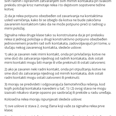
svih radnih i ispravnim zatvaranjem svih mirnih kontakata pri svakom
prekidu struje kroz namotaje relea i to dejstvom sopstvene težine
kotve;
2) da je relea potpuno obezbeđen od zavarivanja na kontaktima
usled varničenja, kako bi se izbeglo da kotva ne bude zakočena
zavarenim kontaktom tako da ne može potpuno preći iz radnog u
mirni položaj.
Signalna relea druge klase tako su konstruisana da je pri prelasku
relea iz jednog položaja u drugi konstruktivno potpuno obezbeđen
jednovremeni pravilni rad svih kontakata, zadovoljavajući pri tome, u
slučaju nekog zavarenog kontakta, sledeće uslove:
1) ako je zavaren neki mirni kontakt, onda pri privlačenju kotve ne
sme doći do zatvaranja nijednog od radnih kontakata, dok ostali
mirni kontakti mogu biti manje ili više prekinuti ili ostati zatvoreni;
2) ako je zavaren neki radni kontakt, onda pri otpuštanju kotve ne
sme doći do zatvaranja nijednog od mirnih kontakata, dok ostali
radni kontakti mogu ostati zatvoreni ili prekinuti;
3) moraju se predvideti i odgovarajuća šemotehnička rešenja, kod
kojih položaji kontakata navedeni u tač. 1) i 2) ovog stava ne mogu
izazvati nikakvo stanje opasno po saobraćaj ili prekide u radu uređaja.
Kolosečna relea moraju ispunjavati sledeće uslove:
1) sve uslove iz stava 2. ovog člana koji važe za signalna relea prve
klase;