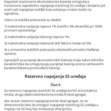
Kapacitet stacionarne akumulatorske baterije omogućava
tročasovno neprekidno napajanje staničnog SS uređaja i dodatno još
osam sati napajanja svetiljki koje pokazuju crveno svetlo na
signalima.
Uslovi za statičke pretvarače su sledeći:
1) maksimalna varijacija napona 1% statički i 4% dinamički pri 100%
promeni opterećenja;
2) maksimalna varijacija izlaznog napona 1%;
3) maksimalna varijacija talasnosti (klir faktor) manje od 2%;
4) u ormanima statičkih pretvarača obezbediti prirodno hlađenje
opreme.
Ispravljači za punjenje akumulatorskih baterija imaju takve tehničke
karakteristike da omogućavaju punjenje baterija prema zahtevanim
karakteristikama proizvođača baterija.
Rezervno napajanje SS uređaja
Član 9
Za rezervno napajanje staničnih SS uređaja koristi se kontaktna
mreža, druga elektrodistributivna mreža ili dizel agregat.
Ako se kao rezervno napajanje koristi dizel agregat, on se
dimenzioniše tako da omogući napajanje staničnog SS uređaja u
trajanju od 24 časa bez dodavanja dizel goriva.