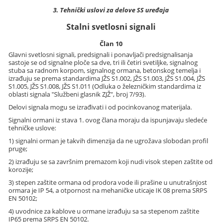
3. Tehnički uslovi za delove SS uređaja
Stalni svetlosni signali
Član 10
Glavni svetlosni signali, predsignali i ponavljači predsignalisanja
sastoje se od signalne ploče sa dve, tri ili četiri svetiljke, signalnog
stuba sa radnom korpom, signalnog ormana, betonskog temelja i
izrađuju se prema standardima JŽS S1.002, JŽS S1.003, JŽS S1.004, JŽS
S1.005, JŽS S1.008, JŽS S1.011 (Odluka o železničkim standardima iz
oblasti signala "Službeni glasnik ZJŽ", broj 7/93).
Delovi signala mogu se izrađivati i od pocinkovanog materijala.
Signalni ormani iz stava 1. ovog člana moraju da ispunjavaju sledeće
tehničke uslove:
1) signalni orman je takvih dimenzija da ne ugrožava slobodan profil
pruge;
2) izrađuju se sa završnim premazom koji nudi visok stepen zaštite od
korozije;
3) stepen zaštite ormana od prodora vode ili prašine u unutrašnjost
ormara je IP 54, a otpornost na mehaničke uticaje IK 08 prema SRPS
EN 50102;
4) uvodnice za kablove u ormane izrađuju sa sa stepenom zaštite
IP65 prema SRPS EN 50102.