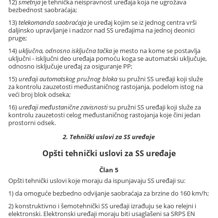
12)
smetnja
je tehnička neispravnost uređaja koja ne ugrožava
bezbednost saobraćaja;
13)
telekomanda saobraćaja
je uređaj kojim se iz jednog centra vrši
daljinsko upravljanje i nadzor nad SS uređajima na jednoj deonici
pruge;
14)
uključna, odnosno isključna tačka
je mesto na kome se postavlja
uključni - isključni deo uređaja pomoću koga se automatski uključuje,
odnosno isključuje uređaj za osiguranje PP;
15)
uređaji automatskog pružnog bloka
su pružni SS uređaji koji služe
za kontrolu zauzetosti međustaničnog rastojanja, podelom istog na
veći broj blok odseka;
16)
uređaji međustanične zavisnosti
su pružni SS uređaji koji služe za
kontrolu zauzetosti celog međustaničnog rastojanja koje čini jedan
prostorni odsek.
2. Tehnički uslovi za SS uređaje
Opšti tehnički uslovi za SS uređaje
Član 5
Opšti tehnički uslovi koje moraju da ispunjavaju SS uređaji su:
1) da omoguće bezbedno odvijanje saobraćaja za brzine do 160 km/h;
2) konstruktivno i šemotehnički SS uređaji izrađuju se kao relejni i
elektronski. Elektronski uređaji moraju biti usaglašeni sa SRPS EN