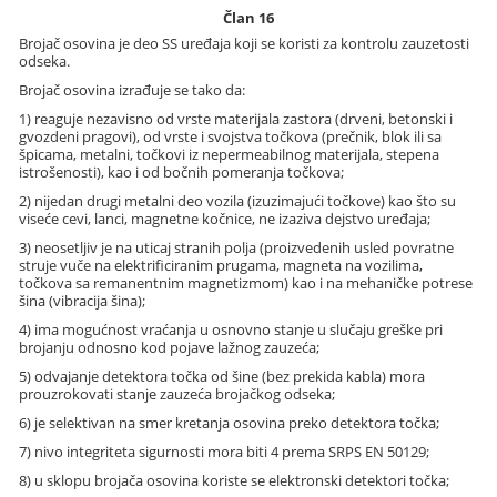
Član 16
Brojač osovina je deo SS uređaja koji se koristi za kontrolu zauzetosti
odseka.
Brojač osovina izrađuje se tako da:
1) reaguje nezavisno od vrste materijala zastora (drveni, betonski i
gvozdeni pragovi), od vrste i svojstva točkova (prečnik, blok ili sa
špicama, metalni, točkovi iz nepermeabilnog materijala, stepena
istrošenosti), kao i od bočnih pomeranja točkova;
2) nijedan drugi metalni deo vozila (izuzimajući točkove) kao što su
viseće cevi, lanci, magnetne kočnice, ne izaziva dejstvo uređaja;
3) neosetljiv je na uticaj stranih polja (proizvedenih usled povratne
struje vuče na elektrificiranim prugama, magneta na vozilima,
točkova sa remanentnim magnetizmom) kao i na mehaničke potrese
šina (vibracija šina);
4) ima mogućnost vraćanja u osnovno stanje u slučaju greške pri
brojanju odnosno kod pojave lažnog zauzeća;
5) odvajanje detektora točka od šine (bez prekida kabla) mora
prouzrokovati stanje zauzeća brojačkog odseka;
6) je selektivan na smer kretanja osovina preko detektora točka;
7) nivo integriteta sigurnosti mora biti 4 prema SRPS EN 50129;
8) u sklopu brojača osovina koriste se elektronski detektori točka;