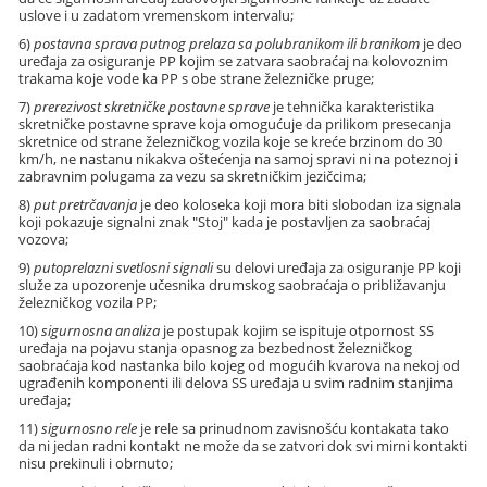
uslove i u zadatom vremenskom intervalu;
6)
postavna sprava putnog prelaza sa polubranikom ili branikom
je deo
uređaja za osiguranje PP kojim se zatvara saobraćaj na kolovoznim
trakama koje vode ka PP s obe strane železničke pruge;
7)
prerezivost skretničke postavne sprave
je tehnička karakteristika
skretničke postavne sprave koja omogućuje da prilikom presecanja
skretnice od strane železničkog vozila koje se kreće brzinom do 30
km/h, ne nastanu nikakva oštećenja na samoj spravi ni na poteznoj i
zabravnim polugama za vezu sa skretničkim jezičcima;
8)
put pretrčavanja
je deo koloseka koji mora biti slobodan iza signala
koji pokazuje signalni znak "Stoj" kada je postavljen za saobraćaj
vozova;
9)
putoprelazni svetlosni signali
su delovi uređaja za osiguranje PP koji
služe za upozorenje učesnika drumskog saobraćaja o približavanju
železničkog vozila PP;
10)
sigurnosna analiza
je postupak kojim se ispituje otpornost SS
uređaja na pojavu stanja opasnog za bezbednost železničkog
saobraćaja kod nastanka bilo kojeg od mogućih kvarova na nekoj od
ugrađenih komponenti ili delova SS uređaja u svim radnim stanjima
uređaja;
11)
sigurnosno rele
je rele sa prinudnom zavisnošću kontakata tako
da ni jedan radni kontakt ne može da se zatvori dok svi mirni kontakti
nisu prekinuli i obrnuto;