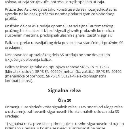
uslova, uticaja struje vuče, potresa i drugih spoljnih uticaja.
Pružni deo AS uređaja se tako konstruiše da se može jednostavno
ugraditi na kolosek, pri čemu ne sme prelaziti granice slobodnog
profila.
Pružnim delom AS uređaja opremaju se svi signali automatskog
pružnog bloka, ulazni i izlazni signali glavnih prolaznih koloseka u
službenim mestima, predsignali ulaznih signala i zaštitni signali.
Baliza se preko upravljačkog dela povezuje sa staničnim ili pružnim SS
uređajem.
Neispravnost upravljačkog dela AS uređaja ne sme dovesti do
isključenja delovanja balize.
Baliza se izrađuje tako da ispunjava zahteve SRPS EN 50125-3
(klimatski uslovi), SRPS EN 60529 (mehanička zaštita), SRPS EN 50102
(mehanička otpornost), SRPS EN 50121-4 (elektromagnetna
kompatibilnost).
Signalna relea
Član 20
Primenjuju se sledeće vrste signalnih relea u zavisnosti od uloge relea
u ostvarenju zahtevanih sigurnosnih i funkcionalnih uslova rada SS
uređaja:
1) signalna relea prve klase primenjuje se u svim sigurnosnim strujnim
kolima SS uređaja, u kojima se njegova ispravnost ne može