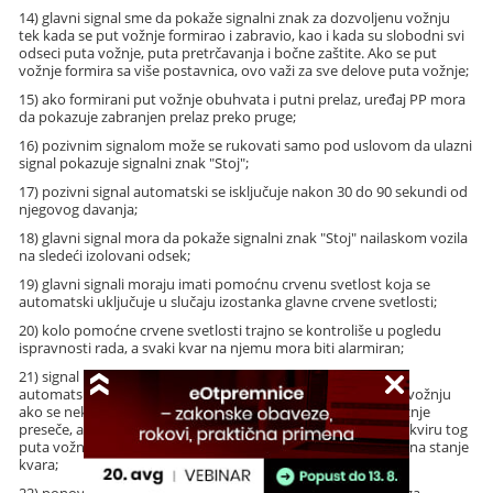
14) glavni signal sme da pokaže signalni znak za dozvoljenu vožnju
tek kada se put vožnje formirao i zabravio, kao i kada su slobodni svi
odseci puta vožnje, puta pretrčavanja i bočne zaštite. Ako se put
vožnje formira sa više postavnica, ovo važi za sve delove puta vožnje;
15) ako formirani put vožnje obuhvata i putni prelaz, uređaj PP mora
da pokazuje zabranjen prelaz preko pruge;
16) pozivnim signalom može se rukovati samo pod uslovom da ulazni
signal pokazuje signalni znak "Stoj";
17) pozivni signal automatski se isključuje nakon 30 do 90 sekundi od
njegovog davanja;
18) glavni signal mora da pokaže signalni znak "Stoj" nailaskom vozila
na sledeći izolovani odsek;
19) glavni signali moraju imati pomoćnu crvenu svetlost koja se
automatski uključuje u slučaju izostanka glavne crvene svetlosti;
20) kolo pomoćne crvene svetlosti trajno se kontroliše u pogledu
ispravnosti rada, a svaki kvar na njemu mora biti alarmiran;
21) signal koji pokazuje signalni znak za dozvoljenu vožnju
automatski prelazi da pokazuje signalni znak za zabranjenu vožnju
ako se neka skretnica koja se nalazi u bočnoj zaštiti puta vožnje
preseče, ako napusti pravilan položaj, ako neka kontrola u okviru tog
puta vožnje otkaže, ako uređaj PP u tom putu vožnje pređe na stanje
kvara;
22) ponovno postavljanje signala da pokazuje signalni znak za