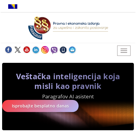
Veštačka inteligencija koja
misli kao pravnik
Paragrafov AI asistent
Isprobajte besplatno danas