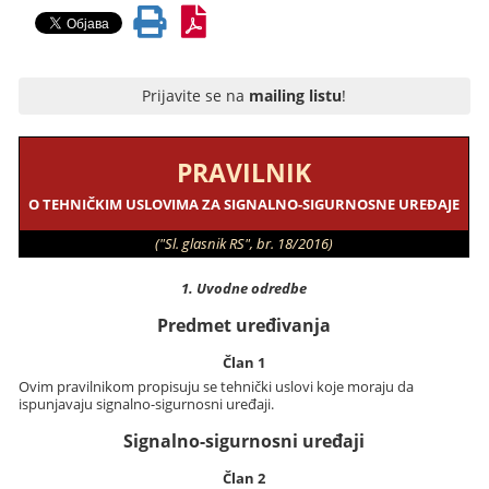
Prijavite se na
mailing listu
!
PRAVILNIK
O TEHNIČKIM USLOVIMA ZA SIGNALNO-SIGURNOSNE UREĐAJE
("Sl. glasnik RS", br. 18/2016)
1. Uvodne odredbe
Predmet uređivanja
Član 1
Ovim pravilnikom propisuju se tehnički uslovi koje moraju da
ispunjavaju signalno-sigurnosni uređaji.
Signalno-sigurnosni uređaji
Član 2