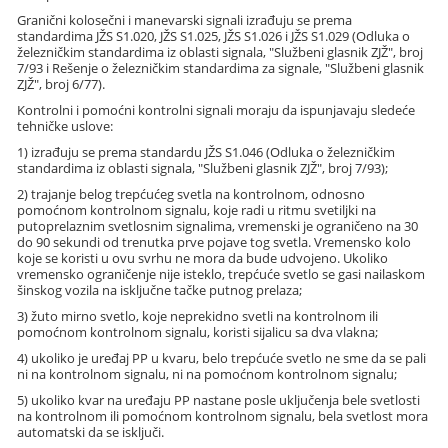
Granični kolosečni i manevarski signali izrađuju se prema
standardima JŽS S1.020, JŽS S1.025, JŽS S1.026 i JŽS S1.029 (Odluka o
železničkim standardima iz oblasti signala, "Službeni glasnik ZJŽ", broj
7/93 i Rešenje o železničkim standardima za signale, "Službeni glasnik
ZJŽ", broj 6/77).
Kontrolni i pomoćni kontrolni signali moraju da ispunjavaju sledeće
tehničke uslove:
1) izrađuju se prema standardu JŽS S1.046 (Odluka o železničkim
standardima iz oblasti signala, "Službeni glasnik ZJŽ", broj 7/93);
2) trajanje belog trepćućeg svetla na kontrolnom, odnosno
pomoćnom kontrolnom signalu, koje radi u ritmu svetiljki na
putoprelaznim svetlosnim signalima, vremenski je ograničeno na 30
do 90 sekundi od trenutka prve pojave tog svetla. Vremensko kolo
koje se koristi u ovu svrhu ne mora da bude udvojeno. Ukoliko
vremensko ograničenje nije isteklo, trepćuće svetlo se gasi nailaskom
šinskog vozila na isključne tačke putnog prelaza;
3) žuto mirno svetlo, koje neprekidno svetli na kontrolnom ili
pomoćnom kontrolnom signalu, koristi sijalicu sa dva vlakna;
4) ukoliko je uređaj PP u kvaru, belo trepćuće svetlo ne sme da se pali
ni na kontrolnom signalu, ni na pomoćnom kontrolnom signalu;
5) ukoliko kvar na uređaju PP nastane posle uključenja bele svetlosti
na kontrolnom ili pomoćnom kontrolnom signalu, bela svetlost mora
automatski da se isključi.