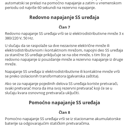
automatski se prelazi na pomoćno napajanje a zatim u vremenskom
periodu od najviše 60 sekundi na rezervno napajanje.
Redovno napajanje SS uređaja
Član 7
Redovno napajanje SS uređaja vrši se iz elektrodistributivne mreže 3 x
380/220 V, 50 Hz.
U slučaju da se raspolaže sa dve nezavisne električne mreže ili
elektrodistributivnom i kontaktnom mrežom, napojni deo SS uređaja
za stanične SS uređaje priključuje se na obe mreže, s tim što je
redovno napajanje iz pouzdanije mreže a rezervno napajanje iz druge
mreže.
Napajanje SS uređaja iz elektrodistributivne ili kontaktne mreže vrši
se preko izolacionih transformatora (galvanska zaštita).
Ako se za napajanje pojedinih delova SS uređaja koriste pretvarači,
svaki pretvarač mora da ima svoj rezervni pretvarač koji će se u
slučaju kvara osnovnog pretvarača uključiti.
Pomoćno napajanje SS uređaja
Član 8
Pomoćno napajanje SS uređaja vrši se iz stacionarne akumulatorske
baterije sa odgovarajućim statičkim pretvaračima.