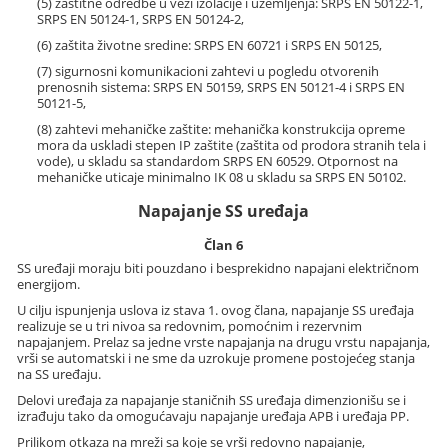
(5) zaštitne odredbe u vezi izolacije i uzemljenja: SRPS EN 50122-1,
SRPS EN 50124-1, SRPS EN 50124-2,
(6) zaštita životne sredine: SRPS EN 60721 i SRPS EN 50125,
(7) sigurnosni komunikacioni zahtevi u pogledu otvorenih
prenosnih sistema: SRPS EN 50159, SRPS EN 50121-4 i SRPS EN
50121-5,
(8) zahtevi mehaničke zaštite: mehanička konstrukcija opreme
mora da uskladi stepen IP zaštite (zaštita od prodora stranih tela i
vode), u skladu sa standardom SRPS EN 60529. Otpornost na
mehaničke uticaje minimalno IK 08 u skladu sa SRPS EN 50102.
Napajanje SS uređaja
Član 6
SS uređaji moraju biti pouzdano i besprekidno napajani električnom
energijom.
U cilju ispunjenja uslova iz stava 1. ovog člana, napajanje SS uređaja
realizuje se u tri nivoa sa redovnim, pomoćnim i rezervnim
napajanjem. Prelaz sa jedne vrste napajanja na drugu vrstu napajanja,
vrši se automatski i ne sme da uzrokuje promene postojećeg stanja
na SS uređaju.
Delovi uređaja za napajanje staničnih SS uređaja dimenzionišu se i
izrađuju tako da omogućavaju napajanje uređaja APB i uređaja PP.
Prilikom otkaza na mreži sa koje se vrši redovno napajanje,