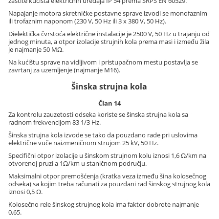
zaštite kućišta električnih uređaja IP 54 prema SRPS EN 60529.
Napajanje motora skretničke postavne sprave izvodi se monofaznim
ili trofaznim naponom (230 V, 50 Hz ili 3 x 380 V, 50 Hz).
Dielektička čvrstoća električne instalacije je 2500 V, 50 Hz u trajanju od
jednog minuta, a otpor izolacije strujnih kola prema masi i između žila
je najmanje 50 MΩ.
Na kućištu sprave na vidljivom i pristupačnom mestu postavlja se
zavrtanj za uzemljenje (najmanje M16).
Šinska strujna kola
Član 14
Za kontrolu zauzetosti odseka koriste se šinska strujna kola sa
radnom frekvencijom 83 1/3 Hz.
Šinska strujna kola izvode se tako da pouzdano rade pri uslovima
električne vuče naizmeničnom strujom 25 kV, 50 Hz.
Specifični otpor izolacije u šinskom strujnom kolu iznosi 1,6 Ω/km na
otvorenoj pruzi a 1Ω/km u staničnom području.
Maksimalni otpor premošćenja (kratka veza između šina kolosečnog
odseka) sa kojim treba računati za pouzdani rad šinskog strujnog kola
iznosi 0,5 Ω.
Kolosečno rele šinskog strujnog kola ima faktor dobrote najmanje
0,65.