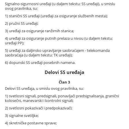
Signalno-sigurnosni uređaji (u daljem tekstu: SS uređaji), u smislu
ovog pravilnika, su:
1) stanični SS uređaji (uređaji za osiguranje službenih mesta);
2) pružni SS uređaji;
3) uređaji za osiguranje ranžirnih stanica;
4) uređaji za osiguranje putnih prelaza u nivou (u daljem tekstu:
uređaji PP);
5) uređaji za daljinsko upravljanje saobraćajem - telekomanda
saobraćaja (u daljem tekstu: TK uređaji);
6) dopunski SS uređaji posebnih namena.
Delovi SS uređaja
Član 3
Delovi SS uređaja, u smislu ovog pravilnika, su:
1) svetlosni signali, predsignali, ponavljači predsignalisanja, granični
kolosečni, manevarski i kontrolni signali;
2) svetlosni pokazivači i predpokazivači;
3) signalne svetiljke;
4) skretničke postavne sprave;