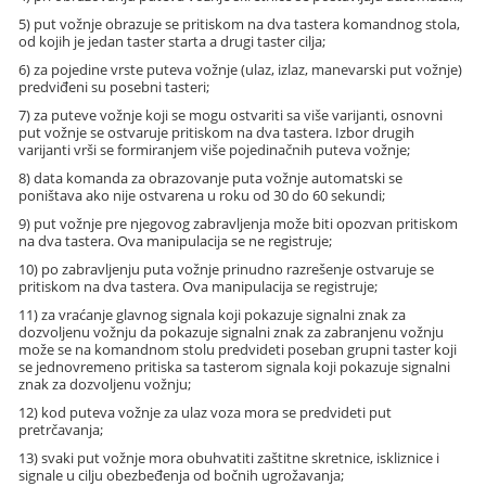
5) put vožnje obrazuje se pritiskom na dva tastera komandnog stola,
od kojih je jedan taster starta a drugi taster cilja;
6) za pojedine vrste puteva vožnje (ulaz, izlaz, manevarski put vožnje)
predviđeni su posebni tasteri;
7) za puteve vožnje koji se mogu ostvariti sa više varijanti, osnovni
put vožnje se ostvaruje pritiskom na dva tastera. Izbor drugih
varijanti vrši se formiranjem više pojedinačnih puteva vožnje;
8) data komanda za obrazovanje puta vožnje automatski se
poništava ako nije ostvarena u roku od 30 do 60 sekundi;
9) put vožnje pre njegovog zabravljenja može biti opozvan pritiskom
na dva tastera. Ova manipulacija se ne registruje;
10) po zabravljenju puta vožnje prinudno razrešenje ostvaruje se
pritiskom na dva tastera. Ova manipulacija se registruje;
11) za vraćanje glavnog signala koji pokazuje signalni znak za
dozvoljenu vožnju da pokazuje signalni znak za zabranjenu vožnju
može se na komandnom stolu predvideti poseban grupni taster koji
se jednovremeno pritiska sa tasterom signala koji pokazuje signalni
znak za dozvoljenu vožnju;
12) kod puteva vožnje za ulaz voza mora se predvideti put
pretrčavanja;
13) svaki put vožnje mora obuhvatiti zaštitne skretnice, iskliznice i
signale u cilju obezbeđenja od bočnih ugrožavanja;