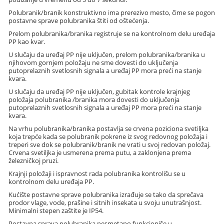
Polubranik/branik konstruktivno ima prerezivo mesto, čime se pogon
postavne sprave polubranika štiti od oštećenja.
Prelom polubranika/branika registruje se na kontrolnom delu uređaja
PP kao kvar.
U slučaju da uređaj PP nije uključen, prelom polubranika/branika u
njihovom gornjem položaju ne sme dovesti do uključenja
putoprelaznih svetlosnih signala a uređaj PP mora preći na stanje
kvara.
U slučaju da uređaj PP nije uključen, gubitak kontrole krajnjeg
položaja polubranika /branika mora dovesti do uključenja
putoprelaznih svetlosnih signala a uređaj PP mora preći na stanje
kvara.
Na vrhu polubranika/branika postavlja se crvena poziciona svetiljka
koja trepće kada se polubranik pokrene iz svog redovnog položaja i
treperi sve dok se polubranik/branik ne vrati u svoj redovan položaj.
Crvena svetiljka je usmerena prema putu, a zaklonjena prema
železničkoj pruzi.
Krajnji položaji i ispravnost rada polubranika kontrolišu se u
kontrolnom delu uređaja PP.
Kućište postavne sprave polubranika izrađuje se tako da sprečava
prodor vlage, vode, prašine i sitnih insekata u svoju unutrašnjost.
Minimalni stepen zaštite je IP54.
Postavna sprava polubranika nesmetano funkcioniše u