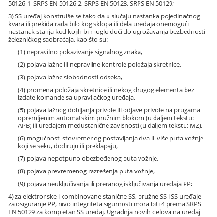
50126-1, SRPS EN 50126-2, SRPS EN 50128, SRPS EN 50129;
3) SS uređaj konstruiše se tako da u slučaju nastanka pojedinačnog
kvara ili prekida rada bilo kog sklopa ili dela uređaja onemogući
nastanak stanja kod kojih bi moglo doći do ugrožavanja bezbednosti
železničkog saobraćaja, kao što su:
(1) nepravilno pokazivanje signalnog znaka,
(2) pojava lažne ili nepravilne kontrole položaja skretnice,
(3) pojava lažne slobodnosti odseka,
(4) promena položaja skretnice ili nekog drugog elementa bez
izdate komande sa upravljačkog uređaja,
(5) pojava lažnog dobijanja privole ili odjave privole na prugama
opremljenim automatskim pružnim blokom (u daljem tekstu:
APB) ili uređajem međustanične zavisnosti (u daljem tekstu: MZ),
(6) mogućnost istovremenog postavljanja dva ili više puta vožnje
koji se seku, dodiruju ili preklapaju,
(7) pojava nepotpuno obezbeđenog puta vožnje,
(8) pojava prevremenog razrešenja puta vožnje,
(9) pojava neuključivanja ili preranog isključivanja uređaja PP;
4) za elektronske i kombinovane stanične SS, pružne SS i SS uređaje
za osiguranje PP, nivo integriteta sigurnosti mora biti 4 prema SRPS
EN 50129 za kompletan SS uređaj. Ugradnja novih delova na uređaj