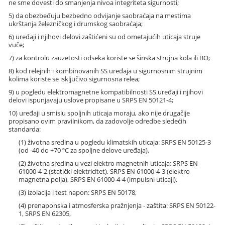
ne sme dovesti do smanjenja nivoa integriteta sigurnosti;
5) da obezbeđuju bezbedno odvijanje saobraćaja na mestima
ukrštanja železničkog i drumskog saobraćaja;
6) uređaji i njihovi delovi zaštićeni su od ometajućih uticaja struje
vuče;
7) za kontrolu zauzetosti odseka koriste se šinska strujna kola ili BO;
8) kod relejnih i kombinovanih SS uređaja u sigurnosnim strujnim
kolima koriste se isključivo sigurnosna relea;
9) u pogledu elektromagnetne kompatibilnosti SS uređaji i njihovi
delovi ispunjavaju uslove propisane u SRPS EN 50121-4;
10) uređaji u smislu spoljnih uticaja moraju, ako nije drugačije
propisano ovim pravilnikom, da zadovolje odredbe sledećih
standarda:
(1) životna sredina u pogledu klimatskih uticaja: SRPS EN 50125-3
(od -40 do +70 ºC za spoljne delove uređaja),
(2) životna sredina u vezi elektro magnetnih uticaja: SRPS EN
61000-4-2 (statički elektricitet), SRPS EN 61000-4-3 (elektro
magnetna polja), SRPS EN 61000-4-4 (impulsni uticaji),
(3) izolacija i test napon: SRPS EN 50178,
(4) prenaponska i atmosferska pražnjenja - zaštita: SRPS EN 50122-
1, SRPS EN 62305,