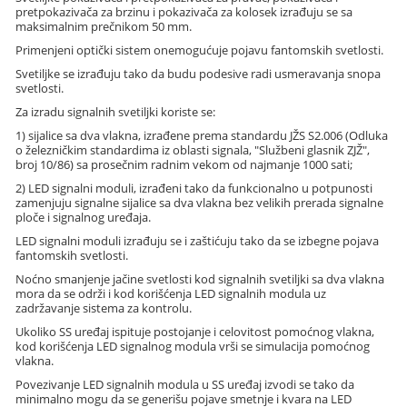
pretpokazivača za brzinu i pokazivača za kolosek izrađuju se sa
maksimalnim prečnikom 50 mm.
Primenjeni optički sistem onemogućuje pojavu fantomskih svetlosti.
Svetiljke se izrađuju tako da budu podesive radi usmeravanja snopa
svetlosti.
Za izradu signalnih svetiljki koriste se:
1) sijalice sa dva vlakna, izrađene prema standardu JŽS S2.006 (Odluka
o železničkim standardima iz oblasti signala, "Službeni glasnik ZJŽ",
broj 10/86) sa prosečnim radnim vekom od najmanje 1000 sati;
2) LED signalni moduli, izrađeni tako da funkcionalno u potpunosti
zamenjuju signalne sijalice sa dva vlakna bez velikih prerada signalne
ploče i signalnog uređaja.
LED signalni moduli izrađuju se i zaštićuju tako da se izbegne pojava
fantomskih svetlosti.
Noćno smanjenje jačine svetlosti kod signalnih svetiljki sa dva vlakna
mora da se održi i kod korišćenja LED signalnih modula uz
zadržavanje sistema za kontrolu.
Ukoliko SS uređaj ispituje postojanje i celovitost pomoćnog vlakna,
kod korišćenja LED signalnog modula vrši se simulacija pomoćnog
vlakna.
Povezivanje LED signalnih modula u SS uređaj izvodi se tako da
minimalno mogu da se generišu pojave smetnje i kvara na LED