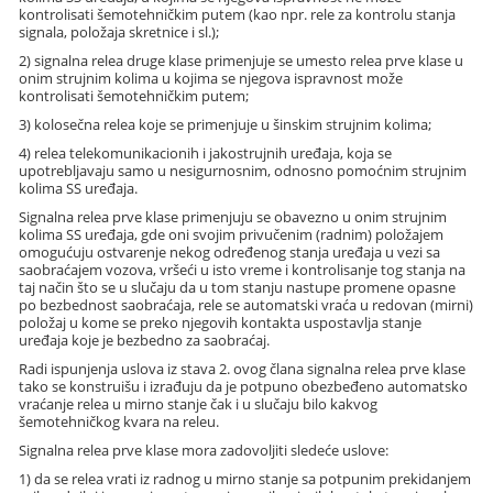
kontrolisati šemotehničkim putem (kao npr. rele za kontrolu stanja
signala, položaja skretnice i sl.);
2) signalna relea druge klase primenjuje se umesto relea prve klase u
onim strujnim kolima u kojima se njegova ispravnost može
kontrolisati šemotehničkim putem;
3) kolosečna relea koje se primenjuje u šinskim strujnim kolima;
4) relea telekomunikacionih i jakostrujnih uređaja, koja se
upotrebljavaju samo u nesigurnosnim, odnosno pomoćnim strujnim
kolima SS uređaja.
Signalna relea prve klase primenjuju se obavezno u onim strujnim
kolima SS uređaja, gde oni svojim privučenim (radnim) položajem
omogućuju ostvarenje nekog određenog stanja uređaja u vezi sa
saobraćajem vozova, vršeći u isto vreme i kontrolisanje tog stanja na
taj način što se u slučaju da u tom stanju nastupe promene opasne
po bezbednost saobraćaja, rele se automatski vraća u redovan (mirni)
položaj u kome se preko njegovih kontakta uspostavlja stanje
uređaja koje je bezbedno za saobraćaj.
Radi ispunjenja uslova iz stava 2. ovog člana signalna relea prve klase
tako se konstruišu i izrađuju da je potpuno obezbeđeno automatsko
vraćanje relea u mirno stanje čak i u slučaju bilo kakvog
šemotehničkog kvara na releu.
Signalna relea prve klase mora zadovoljiti sledeće uslove:
1) da se relea vrati iz radnog u mirno stanje sa potpunim prekidanjem