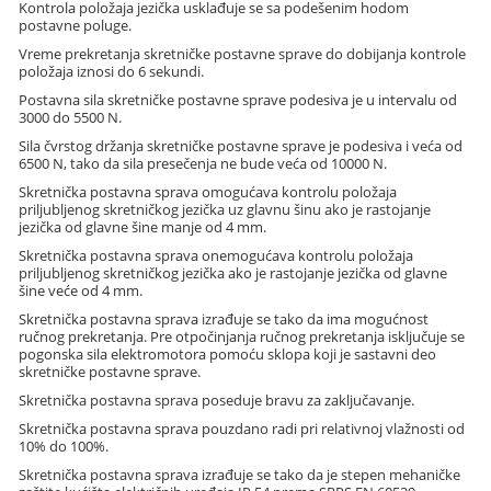
Kontrola položaja jezička usklađuje se sa podešenim hodom
postavne poluge.
Vreme prekretanja skretničke postavne sprave do dobijanja kontrole
položaja iznosi do 6 sekundi.
Postavna sila skretničke postavne sprave podesiva je u intervalu od
3000 do 5500 N.
Sila čvrstog držanja skretničke postavne sprave je podesiva i veća od
6500 N, tako da sila presečenja ne bude veća od 10000 N.
Skretnička postavna sprava omogućava kontrolu položaja
priljubljenog skretničkog jezička uz glavnu šinu ako je rastojanje
jezička od glavne šine manje od 4 mm.
Skretnička postavna sprava onemogućava kontrolu položaja
priljubljenog skretničkog jezička ako je rastojanje jezička od glavne
šine veće od 4 mm.
Skretnička postavna sprava izrađuje se tako da ima mogućnost
ručnog prekretanja. Pre otpočinjanja ručnog prekretanja isključuje se
pogonska sila elektromotora pomoću sklopa koji je sastavni deo
skretničke postavne sprave.
Skretnička postavna sprava poseduje bravu za zaključavanje.
Skretnička postavna sprava pouzdano radi pri relativnoj vlažnosti od
10% do 100%.
Skretnička postavna sprava izrađuje se tako da je stepen mehaničke