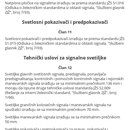
Natpisne pločice na signalima izrađuju se prema standardu JŽS S1.016
(Odluka o železničkim standardima iz oblasti signala, "Službeni glasnik
ZJŽ", broj 7/93).
Svetlosni pokazivači i predpokazivači
Član 11
Svetlosni pokazivači i predpokazivači izrađuju se prema standardu JŽS
S1.015 (Odluka o železničkim standardima iz oblasti signala, "Službeni
glasnik ZJŽ", broj 7/93).
Tehnički uslovi za signalne svetiljke
Član 12
Svetiljke glavnih svetlosnih signala, predsignala, ponavljača
predsignalisanja, kontrolnih i pomoćnih kontrolnih signala i rejonskih
manevarskih signala izrađuju se sa minimalnim prečnikom 136 mm i
moraju da ispune druge tehničke uslove standarda JŽS S2.009
(Rešenje za interni železnički standard, "Službeni glasnik ZJŽ", broj
1/66).
Svetiljke graničnih kolosečnih signala i manevarskih signala na
spuštalici izrađuju se sa minimalnim prečnikom 70 mm.
Svetiljke manevarskih signala izrađuju se sa minimalnim prečnikom
50 mm.
Svetiljke pokazivača i pretpokazivača za pravac, pokazivača i