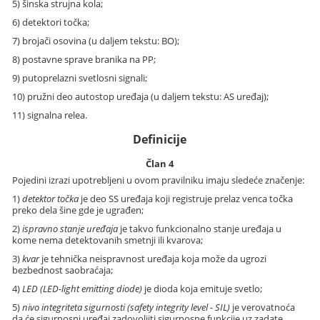
5) šinska strujna kola;
6) detektori točka;
7) brojači osovina (u daljem tekstu: BO);
8) postavne sprave branika na PP;
9) putoprelazni svetlosni signali;
10) pružni deo autostop uređaja (u daljem tekstu: AS uređaj);
11) signalna relea.
Definicije
Član 4
Pojedini izrazi upotrebljeni u ovom pravilniku imaju sledeće značenje:
1)
detektor točka
je deo SS uređaja koji registruje prelaz venca točka
preko dela šine gde je ugrađen;
2)
ispravno stanje uređaja
je takvo funkcionalno stanje uređaja u
kome nema detektovanih smetnji ili kvarova;
3)
kvar
je tehnička neispravnost uređaja koja može da ugrozi
bezbednost saobraćaja;
4)
LED (LED-light emitting diode)
je dioda koja emituje svetlo;
5)
nivo integriteta sigurnosti (safety integrity level - SIL)
je verovatnoća
da će sigurnosni uređaj zadovoljiti sigurnosne funkcije uz zadate