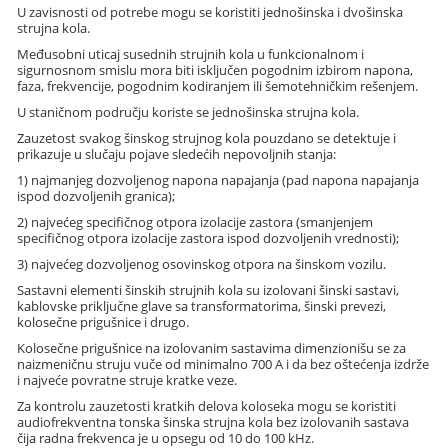
U zavisnosti od potrebe mogu se koristiti jednošinska i dvošinska
strujna kola.
Međusobni uticaj susednih strujnih kola u funkcionalnom i
sigurnosnom smislu mora biti isključen pogodnim izbirom napona,
faza, frekvencije, pogodnim kodiranjem ili šemotehničkim rešenjem.
U staničnom području koriste se jednošinska strujna kola.
Zauzetost svakog šinskog strujnog kola pouzdano se detektuje i
prikazuje u slučaju pojave sledećih nepovoljnih stanja:
1) najmanjeg dozvoljenog napona napajanja (pad napona napajanja
ispod dozvoljenih granica);
2) najvećeg specifičnog otpora izolacije zastora (smanjenjem
specifičnog otpora izolacije zastora ispod dozvoljenih vrednosti);
3) najvećeg dozvoljenog osovinskog otpora na šinskom vozilu.
Sastavni elementi šinskih strujnih kola su izolovani šinski sastavi,
kablovske priključne glave sa transformatorima, šinski prevezi,
kolosečne prigušnice i drugo.
Kolosečne prigušnice na izolovanim sastavima dimenzionišu se za
naizmeničnu struju vuče od minimalno 700 A i da bez oštećenja izdrže
i najveće povratne struje kratke veze.
Za kontrolu zauzetosti kratkih delova koloseka mogu se koristiti
audiofrekventna tonska šinska strujna kola bez izolovanih sastava
čija radna frekvenca je u opsegu od 10 do 100 kHz.