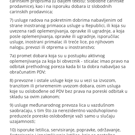
carinskim propisima (u daljem tekstu: slobodne carinske
prodavnice), kao i na isporuku dobara iz slobodnih
carinskih prodavnica;
7) usluge radova na pokretnim dobrima nabavljenim od
strane inostranog primaoca usluge u Republici, ili koja su
uvezena radi oplemenjivanja, opravke ili ugradnje, a koja
posle oplemenjivanja, opravke ili ugradnje, isporučilac
usluge, inostrani primalac ili treće lice, po njihovom
nalogu, prevozi ili otprema u inostranstvo;
7a) promet dobara koja su u postupku aktivnog
oplemenjivanja za koja bi obveznik - sticalac imao pravo na
odbitak prethodnog poreza kada bi ta dobra nabavljao sa
obračunatim PDV;
8) prevozne i ostale usluge koje su u vezi sa izvozom,
tranzitom ili privremenim uvozom dobara, osim usluga
koje su oslobođene od PDV bez prava na poreski odbitak u
skladu sa ovim zakonom;
9) usluge međunarodnog prevoza lica u vazdušnom
saobraćaju, s tim što za nerezidentno vazduhoplovno
preduzeće poresko oslobođenje važi samo u slučaju
uzajamnosti;
10) isporuke letilica, servisiranje, popravke, održavanje,