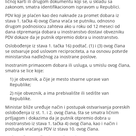
ličnoj karti ili drugom dokumentu koji se, u skladu sa
zakonom, smatra identifikacionom ispravom u Republici.
PDV koji je plaćen kao deo naknade za promet dobara iz
stava 1. tačka 4) ovog člana vraća se putniku, odnosno
drugom podnosiocu zahteva ako u roku od 12 meseci od
dana otpremanja dobara u inostranstvo dostavi obvezniku
PDV dokaze da je putnik otpremio dobra u inostranstvo.
Oslobođenje iz stava 1. tačka 16) podtač. (1) i (3) ovog člana
se ostvaruje pod uslovom reciprociteta, a na osnovu potvrde
ministarstva nadležnog za inostrane poslove.
Inostranim primaocem dobara ili usluga, u smislu ovog člana,
smatra se lice koje:
1) je obveznik, a čije je mesto stvarne uprave van
Republike;
2) nije obveznik, a ima prebivalište ili sedište van
Republike.
Ministar bliže uređuje način i postupak ostvarivanja poreskih
oslobođenja iz st. 1. i 2. ovog člana, šta se smatra ličnim
prtljagom i dokazima da je putnik otpremio dobra u
inostranstvo iz stava 1. tačka 4) ovog člana, kao i način i
postupak vraćanja PDV iz stava 10. ovog člana.