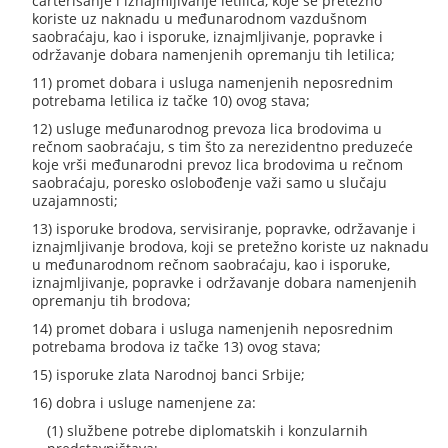
čarterisanje i iznajmljivanje letilica, koje se pretežno
koriste uz naknadu u međunarodnom vazdušnom
saobraćaju, kao i isporuke, iznajmljivanje, popravke i
održavanje dobara namenjenih opremanju tih letilica;
11) promet dobara i usluga namenjenih neposrednim
potrebama letilica iz tačke 10) ovog stava;
12) usluge međunarodnog prevoza lica brodovima u
rečnom saobraćaju, s tim što za nerezidentno preduzeće
koje vrši međunarodni prevoz lica brodovima u rečnom
saobraćaju, poresko oslobođenje važi samo u slučaju
uzajamnosti;
13) isporuke brodova, servisiranje, popravke, održavanje i
iznajmljivanje brodova, koji se pretežno koriste uz naknadu
u međunarodnom rečnom saobraćaju, kao i isporuke,
iznajmljivanje, popravke i održavanje dobara namenjenih
opremanju tih brodova;
14) promet dobara i usluga namenjenih neposrednim
potrebama brodova iz tačke 13) ovog stava;
15) isporuke zlata Narodnoj banci Srbije;
16) dobra i usluge namenjene za:
(1) službene potrebe diplomatskih i konzularnih