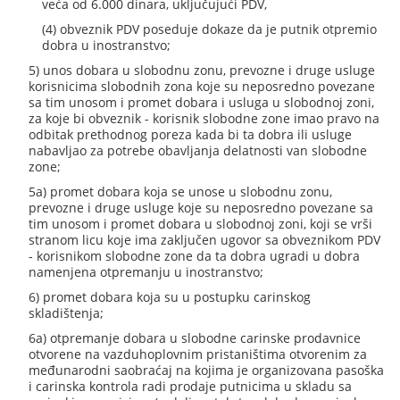
veća od 6.000 dinara, uključujući PDV,
(4) obveznik PDV poseduje dokaze da je putnik otpremio
dobra u inostranstvo;
5) unos dobara u slobodnu zonu, prevozne i druge usluge
korisnicima slobodnih zona koje su neposredno povezane
sa tim unosom i promet dobara i usluga u slobodnoj zoni,
za koje bi obveznik - korisnik slobodne zone imao pravo na
odbitak prethodnog poreza kada bi ta dobra ili usluge
nabavljao za potrebe obavljanja delatnosti van slobodne
zone;
5a) promet dobara koja se unose u slobodnu zonu,
prevozne i druge usluge koje su neposredno povezane sa
tim unosom i promet dobara u slobodnoj zoni, koji se vrši
stranom licu koje ima zaključen ugovor sa obveznikom PDV
- korisnikom slobodne zone da ta dobra ugradi u dobra
namenjena otpremanju u inostranstvo;
6) promet dobara koja su u postupku carinskog
skladištenja;
6a) otpremanje dobara u slobodne carinske prodavnice
otvorene na vazduhoplovnim pristaništima otvorenim za
međunarodni saobraćaj na kojima je organizovana pasoška
i carinska kontrola radi prodaje putnicima u skladu sa