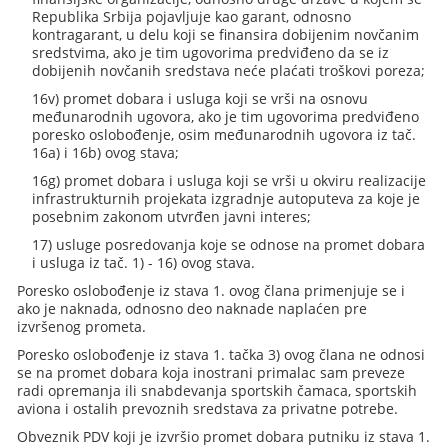
Republika Srbija pojavljuje kao garant, odnosno
kontragarant, u delu koji se finansira dobijenim novčanim
sredstvima, ako je tim ugovorima predviđeno da se iz
dobijenih novčanih sredstava neće plaćati troškovi poreza;
16v) promet dobara i usluga koji se vrši na osnovu
međunarodnih ugovora, ako je tim ugovorima predviđeno
poresko oslobođenje, osim međunarodnih ugovora iz tač.
16a) i 16b) ovog stava;
16g) promet dobara i usluga koji se vrši u okviru realizacije
infrastrukturnih projekata izgradnje autoputeva za koje je
posebnim zakonom utvrđen javni interes;
17) usluge posredovanja koje se odnose na promet dobara
i usluga iz tač. 1) - 16) ovog stava.
Poresko oslobođenje iz stava 1. ovog člana primenjuje se i
ako je naknada, odnosno deo naknade naplaćen pre
izvršenog prometa.
Poresko oslobođenje iz stava 1. tačka 3) ovog člana ne odnosi
se na promet dobara koja inostrani primalac sam preveze
radi opremanja ili snabdevanja sportskih čamaca, sportskih
aviona i ostalih prevoznih sredstava za privatne potrebe.
Obveznik PDV koji je izvršio promet dobara putniku iz stava 1.