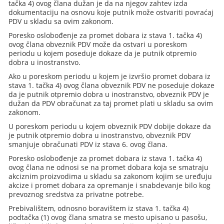
tačka 4) ovog člana dužan je da na njegov zahtev izda
dokumentaciju na osnovu koje putnik može ostvariti povraćaj
PDV u skladu sa ovim zakonom.
Poresko oslobođenje za promet dobara iz stava 1. tačka 4)
ovog člana obveznik PDV može da ostvari u poreskom
periodu u kojem poseduje dokaze da je putnik otpremio
dobra u inostranstvo.
Ako u poreskom periodu u kojem je izvršio promet dobara iz
stava 1. tačka 4) ovog člana obveznik PDV ne poseduje dokaze
da je putnik otpremio dobra u inostranstvo, obveznik PDV je
dužan da PDV obračunat za taj promet plati u skladu sa ovim
zakonom.
U poreskom periodu u kojem obveznik PDV dobije dokaze da
je putnik otpremio dobra u inostranstvo, obveznik PDV
smanjuje obračunati PDV iz stava 6. ovog člana.
Poresko oslobođenje za promet dobara iz stava 1. tačka 4)
ovog člana ne odnosi se na promet dobara koja se smatraju
akciznim proizvodima u skladu sa zakonom kojim se uređuju
akcize i promet dobara za opremanje i snabdevanje bilo kog
prevoznog sredstva za privatne potrebe.
Prebivalištem, odnosno boravištem iz stava 1. tačka 4)
podtačka (1) ovog člana smatra se mesto upisano u pasošu,