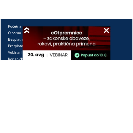
Početna
O nama
Besplatno
Pretplata
Vebinari
Korisnički kutak
Kontakt
Paragraf Lex d.o.o.
PIB: 104830593
Matični broj: 20240156
Tekući račun:
105-3029346-18
160-0000000380290-23
Radno vreme:
Ponedeljak - petak