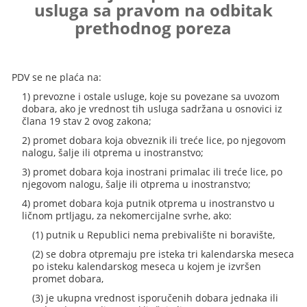
usluga sa pravom na odbitak
prethodnog poreza
PDV se ne plaća na:
1) prevozne i ostale usluge, koje su povezane sa uvozom
dobara, ako je vrednost tih usluga sadržana u osnovici iz
člana 19 stav 2 ovog zakona;
2) promet dobara koja obveznik ili treće lice, po njegovom
nalogu, šalje ili otprema u inostranstvo;
3) promet dobara koja inostrani primalac ili treće lice, po
njegovom nalogu, šalje ili otprema u inostranstvo;
4) promet dobara koja putnik otprema u inostranstvo u
ličnom prtljagu, za nekomercijalne svrhe, ako:
(1) putnik u Republici nema prebivalište ni boravište,
(2) se dobra otpremaju pre isteka tri kalendarska meseca
po isteku kalendarskog meseca u kojem je izvršen
promet dobara,
(3) je ukupna vrednost isporučenih dobara jednaka ili