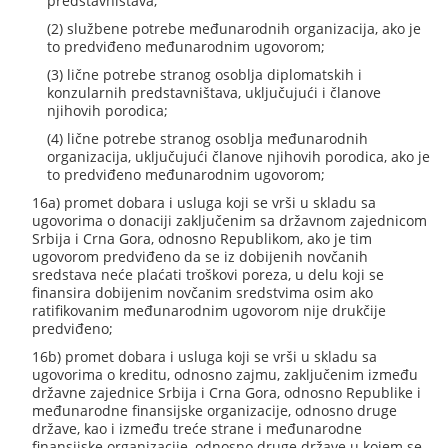
predstavništava;
(2) službene potrebe međunarodnih organizacija, ako je
to predviđeno međunarodnim ugovorom;
(3) lične potrebe stranog osoblja diplomatskih i
konzularnih predstavništava, uključujući i članove
njihovih porodica;
(4) lične potrebe stranog osoblja međunarodnih
organizacija, uključujući članove njihovih porodica, ako je
to predviđeno međunarodnim ugovorom;
16a) promet dobara i usluga koji se vrši u skladu sa
ugovorima o donaciji zaključenim sa državnom zajednicom
Srbija i Crna Gora, odnosno Republikom, ako je tim
ugovorom predviđeno da se iz dobijenih novčanih
sredstava neće plaćati troškovi poreza, u delu koji se
finansira dobijenim novčanim sredstvima osim ako
ratifikovanim međunarodnim ugovorom nije drukčije
predviđeno;
16b) promet dobara i usluga koji se vrši u skladu sa
ugovorima o kreditu, odnosno zajmu, zaključenim između
državne zajednice Srbija i Crna Gora, odnosno Republike i
međunarodne finansijske organizacije, odnosno druge
države, kao i između treće strane i međunarodne
finansijske organizacije, odnosno druge države u kojem se