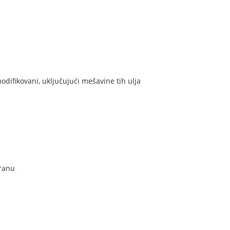
emodifikovani, uključujući mešavine tih ulja
hranu