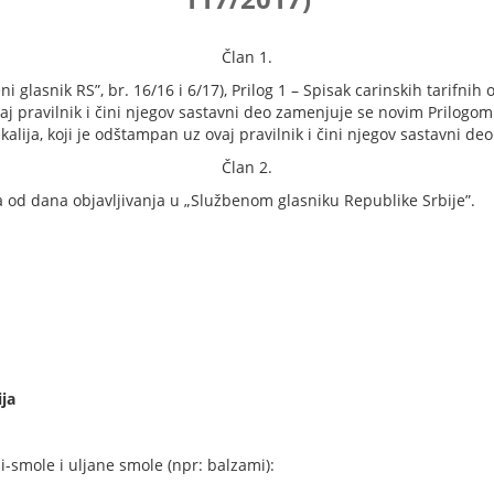
Član 1.
i glasnik RS”, br. 16/16 i 6/17), Prilog 1 – Spisak carinskih tarifni
taj pravilnik i čini njegov sastavni deo zamenjuje se novim Prilogom
alija, koji je odštampan uz ovaj pravilnik i čini njegov sastavni deo
Član 2.
 od dana objavljivanja u „Službenom glasniku Republike Srbije”.
ija
-smole i uljane smole (npr: balzami):