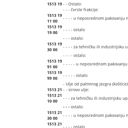
1513 19
- - Ostalo:
- - - čvrste frakcije:
1513 19
- - - - u neposrednom pakovanju 
11 00
1513 19
- - - - ostalo
19 00
- - - ostalo:
1513 19
- - - - za tehničku ili industrij
30 00
- - - - ostalo:
1513 19
- - - - - u neposrednom pakovanj
91 00
1513 19
- - - - - ostalo
99 00
- Ulje od palminog jezgra (koštice)
1513 21
- - sirovo ulje:
1513 21
- - - za tehničku ili industrijsk
10 00
- - -
ostalo:
1513 21
- - - - u neposrednom pakovanju 
30 00
1513 21
- - - - ostalo