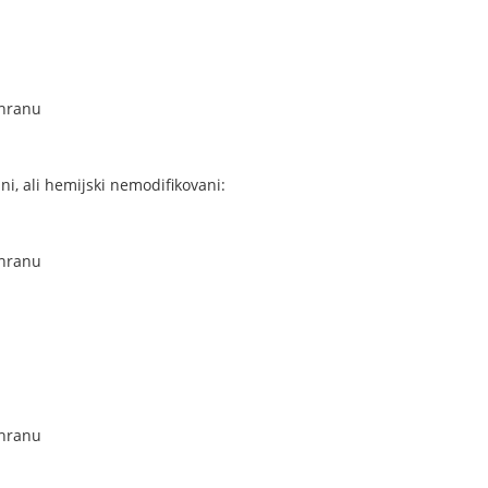
shranu
ni, ali hemijski nemodifikovani:
shranu
shranu