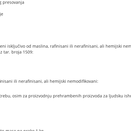
og presovanja
je
jeni isključivo od maslina, rafinisani ili nerafinisani, ali hemijski n
 iz tar. broja 1509:
inisani ili nerafinisani, ali hemijski nemodifikovani:
upotrebu, osim za proizvodnju prehrambenih proizvoda za ljudsku is
eto-mase ne preko 1 kg