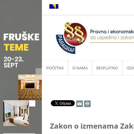
POČETNA
O NAMA
BESPLATNO
IZD
Zakon o izmenama Zako