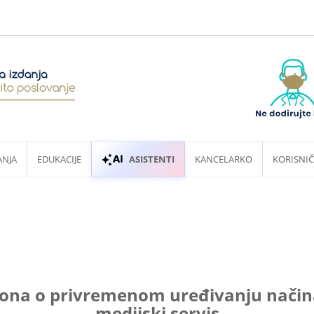
ANJA
EDUKACIJE
ASISTENTI
KANCELARKO
KORISNIČ
na o privremenom uređivanju načina 
medijski servis