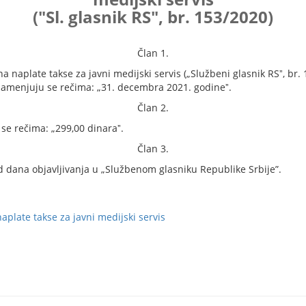
("Sl. glasnik RS", br. 153/2020)
Član 1.
aplate takse za javni medijski servis („Službeni glasnik RSˮ, br. 1
 zamenjuju se rečima: „31. decembra 2021. godineˮ.
Član 2.
 se rečima: „299,00 dinaraˮ.
Član 3.
dana objavljivanja u „Službenom glasniku Republike Srbije”.
plate takse za javni medijski servis