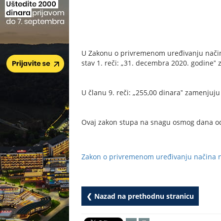
U Zakonu o privremenom uređivanju načina n
stav 1. reči: „31. decembra 2020. godineˮ
U članu 9. reči: „255,00 dinaraˮ zamenjuju
Ovaj zakon stupa na snagu osmog dana od 
Zakon o privremenom uređivanju načina na
❮ Nazad na prethodnu stranicu