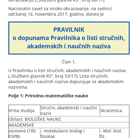
Nacionalni savet za visoko obrazovanje, na sednici
održanoj 16. novembra 2017. godine, doneo je
PRAVILNIK
o dopunama Pravilnika o listi stručnih,
akademskih i naučnih naziva
Član 1.
U Pravilniku o listi stručnih, akademskih i naučnih naziva
(„Službeni glasnik RS”, broj 53/17), Lista stručnih,
akademskih i naučnih naziva dopunjuje se akademskim
nazivima:
Polje 1: Prirodno-matematičke nauke
Stručni, akademski i naučni
Vrsta studija
Skraćenica
naziv
Oblast: BIOLOŠKE NAUKE
AKADEMSKE
osnovne (180
– molekularni biolog i
– Mol. biol.
ESPB)
fiziolog
fiz.