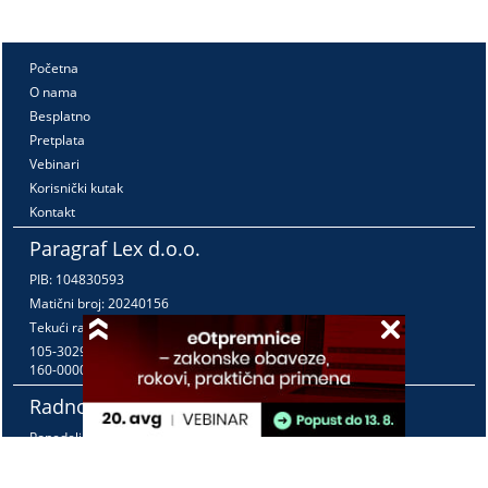
Početna
O nama
Besplatno
Pretplata
Vebinari
Korisnički kutak
Kontakt
Paragraf Lex d.o.o.
PIB: 104830593
Matični broj: 20240156
Tekući račun:
105-3029346-18
160-0000000380290-23
Radno vreme:
Ponedeljak - petak
7:30 - 15:30