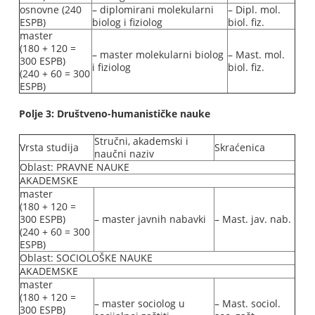
osnovne (240
– diplomirani molekularni
– Dipl. mol.
ESPB)
biolog i fiziolog
biol. fiz.
master
(180 + 120 =
– master molekularni biolog
– Mast. mol.
300 ESPB)
i fiziolog
biol. fiz.
(240 + 60 = 300
ESPB)
Polje 3: Društveno-humanističke nauke
Stručni, akademski i
Vrsta studija
Skraćenica
naučni naziv
Oblast: PRAVNE NAUKE
AKADEMSKE
master
(180 + 120 =
300 ESPB)
– master javnih nabavki
– Mast. jav. nab.
(240 + 60 = 300
ESPB)
Oblast: SOCIOLOŠKE NAUKE
AKADEMSKE
master
(180 + 120 =
– master sociolog u
– Mast. sociol.
300 ESPB)