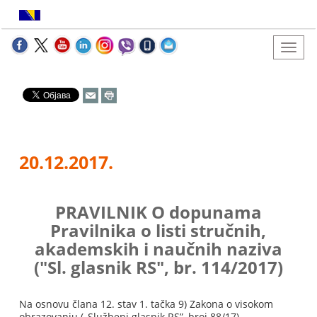
20.12.2017.
PRAVILNIK O dopunama
Pravilnika o listi stručnih,
akademskih i naučnih naziva
("Sl. glasnik RS", br. 114/2017)
Na osnovu člana 12. stav 1. tačka 9) Zakona o visokom
obrazovanju („Službeni glasnik RS”, broj 88/17),