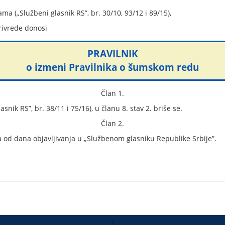
a („Službeni glasnik RS”, br. 30/10, 93/12 i 89/15),
rivrede donosi
PRAVILNIK
o izmeni Pravilnika o šumskom redu
Član 1.
nik RS”, br. 38/11 i 75/16), u članu 8. stav 2. briše se.
Član 2.
 od dana objavljivanja u „Službenom glasniku Republike Srbije”.