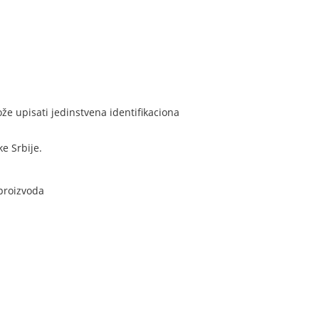
že upisati jedinstvena identifikaciona
e Srbije.
 proizvoda