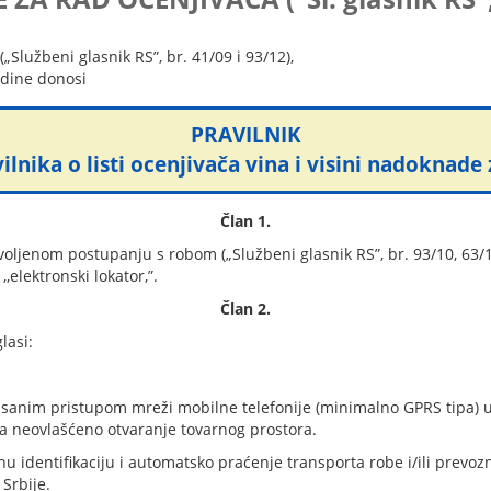
„Službeni glasnik RS”, br. 41/09 i 93/12),
redine donosi
PRAVILNIK
nika o listi ocenjivača vina i visini nadoknade
Član 1.
voljenom postupanju s robom („Službeni glasnik RS”, br. 93/10, 63/13
,elektronski lokator,”.
Član 2.
lasi:
grisanim pristupom mreži mobilne telefonije (minimalno GPRS tipa) 
a neovlašćeno otvaranje tovarnog prostora.
 identifikaciju i automatsko praćenje transporta robe i/ili prevozn
Srbije.