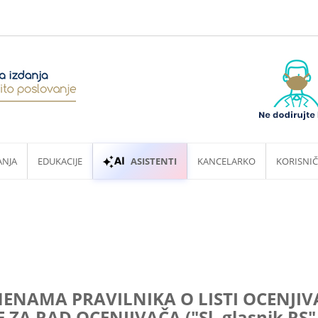
ANJA
EDUKACIJE
ASISTENTI
KANCELARKO
KORISNIČ
ENAMA PRAVILNIKA O LISTI OCENJIVA
A RAD OCENJIVAČA ("Sl. glasnik RS", 