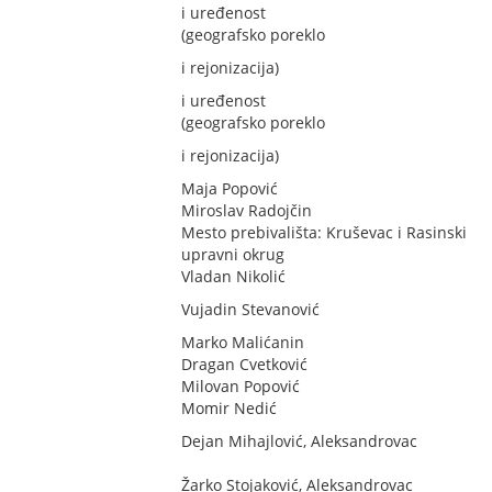
i uređenost
(geografsko poreklo
i rejonizacija)
i uređenost
(geografsko poreklo
i rejonizacija)
Maja Popović
Miroslav Radojčin
Mesto prebivališta: Kruševac i Rasinski
upravni okrug
Vladan Nikolić
Vujadin Stevanović
Marko Malićanin
Dragan Cvetković
Milovan Popović
Momir Nedić
Dejan Mihajlović, Aleksandrovac
Žarko Stojaković, Aleksandrovac