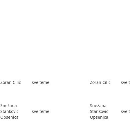
Zoran Cilić
sve teme
Zoran Cilić
sve 
Snežana
Snežana
Stanković
sve teme
Stanković
sve 
Opsenica
Opsenica