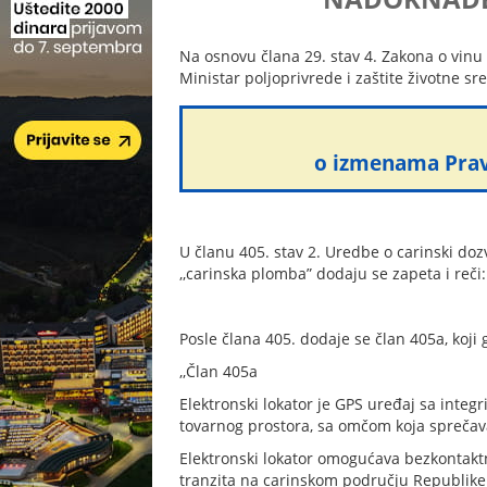
Na osnovu člana 29. stav 4. Zakona o vinu (
Ministar poljoprivrede i zaštite životne s
o izmenama Pravil
U članu 405. stav 2. Uredbe o carinski doz
,,carinska plomba” dodaju se zapeta i reči: ,
Posle člana 405. dodaje se član 405a, koji g
,,Član 405a
Elektronski lokator je GPS uređaj sa inte
tovarnog prostora, sa omčom koja sprečav
Elektronski lokator omogućava bezkontaktnu
tranzita na carinskom području Republike 