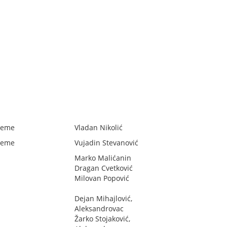
teme
Vladan Nikolić
teme
Vujadin Stevanović
Marko Malićanin
Dragan Cvetković
Milovan Popović
Dejan Mihajlović,
Aleksandrovac
Žarko Stojaković,