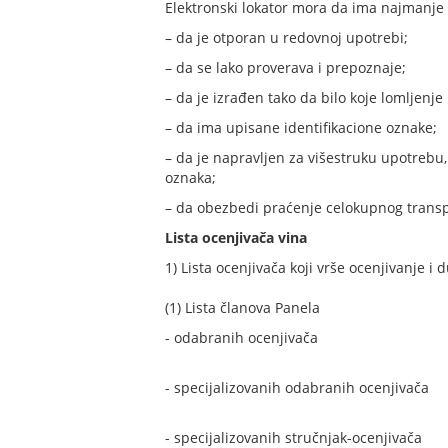
Elektronski lokator mora da ima najmanje 
– da je otporan u redovnoj upotrebi;
– da se lako proverava i prepoznaje;
– da je izrađen tako da bilo koje lomljenje 
– da ima upisane identifikacione oznake;
– da je napravljen za višestruku upotrebu,
oznaka;
– da obezbedi praćenje celokupnog transpo
Lista ocenjivača vina
1) Lista ocenjivača koji vrše ocenjivanje i
(1) Lista članova Panela
- odabranih ocenjivača
- specijalizovanih odabranih ocenjivača
- specijalizovanih stručnjak-ocenjivača