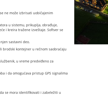
i se ne može izbrisati uobičajenim
atora u sistemu, prikuplja, obrađuje,
reće i kreira tražene izveštaje. Softver se
 njen sastavni deo.
i/ili brodski kontejner u rečnom saobraćaju
i službenik, u vreme predviđeno za
roba i da omogućava pristup GPS signalima
 se mora identifikovati i zabeležiti u