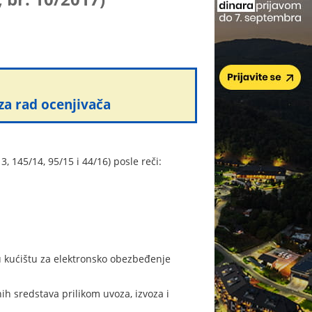
 za rad ocenjivača
, 145/14, 95/15 i 44/16) posle reči:
u kućištu za elektronsko obezbeđenje
ih sredstava prilikom uvoza, izvoza i