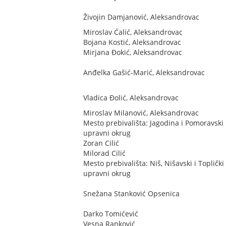
Živojin Damjanović, Aleksandrovac
Miroslav Ćalić, Aleksandrovac
Bojana Kostić, Aleksandrovac
Mirjana Đokić, Aleksandrovac
Anđelka Gašić-Marić, Aleksandrovac
Vladica Đolić, Aleksandrovac
Miroslav Milanović, Aleksandrovac
Mesto prebivališta: Jagodina i Pomoravski
upravni okrug
Zoran Cilić
Milorad Cilić
Mesto prebivališta: Niš, Nišavski i Toplički
upravni okrug
Snežana Stanković Opsenica
Darko Tomićević
Vesna Ranković