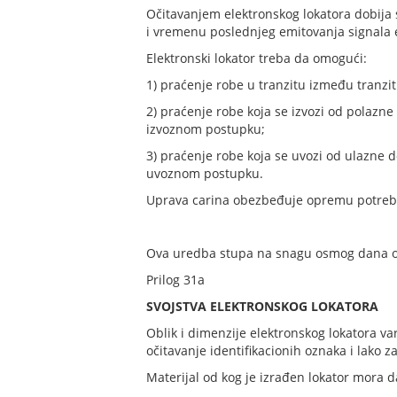
Očitavanjem elektronskog lokatora dobija s
i vremenu poslednjeg emitovanja signala 
Elektronski lokator treba da omogući:
1) praćenje robe u tranzitu između tranzit
2) praćenje robe koja se izvozi od polazn
izvoznom postupku;
3) praćenje robe koja se uvozi od ulazne
uvoznom postupku.
Uprava carina obezbeđuje opremu potrebnu
Ova uredba stupa na snagu osmog dana od o
Prilog 31a
SVOJSTVA ELEKTRONSKOG LOKATORA
Oblik i dimenzije elektronskog lokatora va
očitavanje identifikacionih oznaka i lako z
Materijal od kog je izrađen lokator mora 