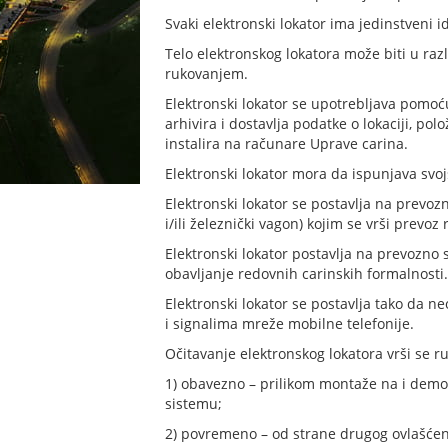
Svaki elektronski lokator ima jedinstveni id
Telo elektronskog lokatora može biti u raz
rukovanjem.
Elektronski lokator se upotrebljava pomoću
arhivira i dostavlja podatke o lokaciji, polo
instalira na računare Uprave carina.
Elektronski lokator mora da ispunjava svoj
Elektronski lokator se postavlja na prevozn
i/ili železnički vagon) kojim se vrši prevoz 
Elektronski lokator postavlja na prevozno 
obavljanje redovnih carinskih formalnosti.
Elektronski lokator se postavlja tako da 
i signalima mreže mobilne telefonije.
Očitavanje elektronskog lokatora vrši se r
1) obavezno – prilikom montaže na i demon
sistemu;
2) povremeno – od strane drugog ovlašćen