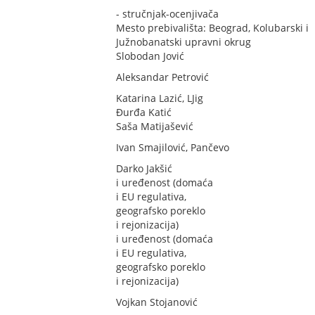
- stručnjak-ocenjivača
Mesto prebivališta: Beograd, Kolubarski i
Južnobanatski upravni okrug
Slobodan Jović
Aleksandar Petrović
Katarina Lazić, LJig
Đurđa Katić
Saša Matijašević
Ivan Smajilović, Pančevo
Darko Jakšić
i uređenost (domaća
i EU regulativa,
geografsko poreklo
i rejonizacija)
i uređenost (domaća
i EU regulativa,
geografsko poreklo
i rejonizacija)
Vojkan Stojanović