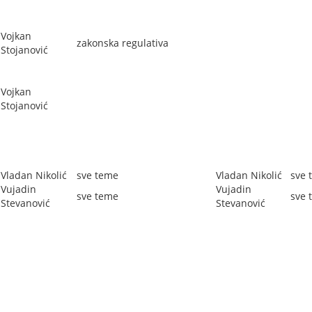
Vojkan
zakonska regulativa
Stojanović
Vojkan
Stojanović
Vladan Nikolić
sve teme
Vladan Nikolić
sve 
Vujadin
Vujadin
sve teme
sve 
Stevanović
Stevanović