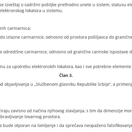
e izveštaj o sadržini pošiljke prethodno unete u sistem, statusu el
elektronskog lokatora u sistemu.
nih carinarnica;
e do izlazne carinarnice, odnosno od prostora pošiljaoca do granič
 do odredišne carinarnice, odnosno od granične carinske ispostave
 za upotrebu elektronskih lokatora, kao i sve potrebne elemente 
Član 3.
bjavljivanja u ,,Službenom glasniku Republike Srbije”, a primenju
riraju zavisno od načina njihovog stavljanja, s tim da dimenzije mo
abravljivanje tovarnog prostora.
da bude otporan na lomljenje i da sprečava neopaženo falsifikovanj