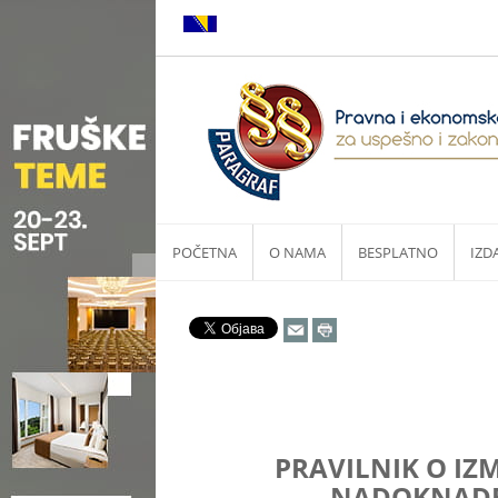
POČETNA
O NAMA
BESPLATNO
IZD
PRAVILNIK O IZM
NADOKNADE Z