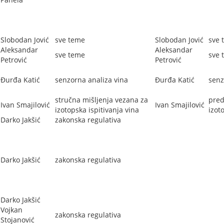
Slobodan Jović
sve teme
Slobodan Jović
sve 
Aleksandar
Aleksandar
sve teme
sve 
Petrović
Petrović
Đurđa Katić
senzorna analiza vina
Đurđa Katić
senz
stručna mišljenja vezana za
pred
Ivan Smajilović
Ivan Smajilović
izotopska ispitivanja vina
izot
Darko Jakšić
zakonska regulativa
Darko Jakšić
zakonska regulativa
Darko Jakšić
Vojkan
zakonska regulativa
Stojanović