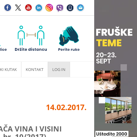
KI KUTAK
KONTAKT
LOG IN
14.02.2017.
ČA VINA I VISINI
br. 10/2017)