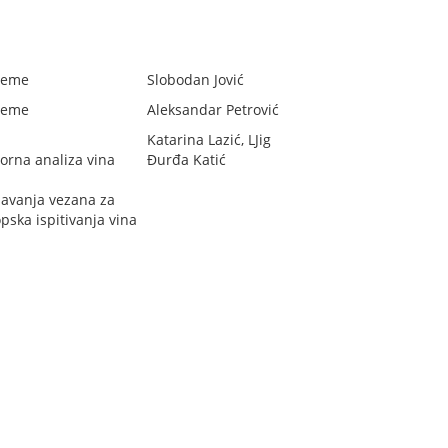
teme
Slobodan Jović
teme
Aleksandar Petrović
Katarina Lazić, LJig
orna analiza vina
Đurđa Katić
avanja vezana za
opska ispitivanja vina