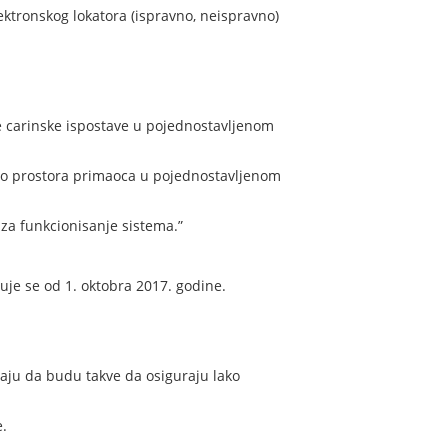
ektronskog lokatora (ispravno, neispravno)
ne carinske ispostave u pojednostavljenom
 do prostora primaoca u pojednostavljenom
za funkcionisanje sistema.”
je se od 1. oktobra 2017. godine.
raju da budu takve da osiguraju lako
e.