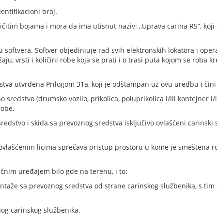
entifikacioni broj.
ličitim bojama i mora da ima utisnut naziv: ,,Uprava carina RS”, koj
 softvera. Softver objedinjuje rad svih elektronskih lokatora i oper
žaju, vrsti i količini robe koja se prati i o trasi puta kojom se roba k
stva utvrđena Prilogom 31a, koji je odštampan uz ovu uredbu i čini
o sredstvo (drumsko vozilo, prikolica, poluprikolica i/ili kontejner 
robe.
sredstvo i skida sa prevoznog sredstva isključivo ovlašćeni carinsk
neovlašćenim licima sprečava pristup prostoru u kome je smeštena 
učnim uređajem bilo gde na terenu, i to:
taže sa prevoznog sredstva od strane carinskog službenika, s tim da
og carinskog službenika.