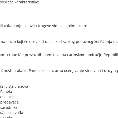
sledeće karakteristike:
ili uklanjanje ostavlja tragove vidljive golim okom;
 na način koji će dozvoliti da se kod svakog ponovnog korišćenja mo
rta robe i/ili prevoznih sredstava na carinskom području Republik
 dužnosti u okviru Panela za senzorno ocenjivanje šire, vina i drugih
(2) Lista članova
Panela
(3) Lista
predavača
saradnika
(4) Lista vođa
Panela