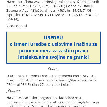
Na osnovu člana 287. Carinskog zakona („Službeni glasnik
RS”, br. 18/10, 111/12, 29/15 i 108/16) i člana 42. stav 1.
Zakona o Vladi („Službeni glasnik RS”, br. 55/05, 71/05 –
ispravka, 101/07, 65/08, 16/11, 68/12 – US, 72/12, 7/14 – US
i 44/14),
Vlada donosi
UREDBU
o izmeni Uredbe o uslovima i načinu za
primenu mera za zaštitu prava
intelektualne svojine na granici
Član 1.
U Uredbi o uslovima i načinu za primenu mera za zaštitu
prava intelektualne svojine na granici („Službeni glasnik
RS”, broj 25/15), član 27. menja se i glasi:
„Član 27.
Na zahtev carinskog organa, nosilac odobrenja
nadoknađuje troškove carinskih organa ili drugih lica koja
postupaju za račun carinskog organa, od trenutka