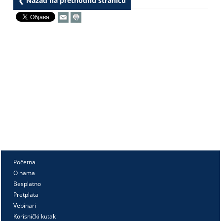
❮ Nazad na prethodnu stranicu
Početna
O nama
Besplatno
Pretplata
Vebinari
Korisnički kutak