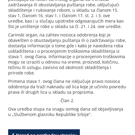
zadržavanja ili obustavljanja puštanja robe, uključujući
skladištenje i rukovanje robom, u skladu sa članom 15.
stav 1, članom 16. stav 1. i članom 17. st. 2. i 3. ove
uredbe, kao i u slučaju upotrebe odgovarajućih mera kao
što je uništenje robe u skladu sa čl. 21. i 24. ove uredbe.
Carinski organ, na zahtev nosioca odobrenja koji je
obavešten o obustavljanju puštanja ili o zadržavanju robe,
dostavlja informacije o tome gde i kako je navedena roba
uskladištena i o procenjenim troškovima skladištenja iz
stava 1. ovog člana. Informacije o procenjenim troškovima
mogu se izraziti u odnosu na vreme, proizvod, količinu,
težinu ili uslugu, zavisno od okolnosti skladištenja i
prirode robe.
Primena stava 1. ovog člana ne isključuje pravo nosioca
odobrenja da traži naknadu od lica koje je učinilo povredu
prava ili drugih lica u skladu sa propisima.
Član 2.
Ova uredba stupa na snagu osmog dana od objavljivanja
u „Službenom glasniku Republike Srbije”.