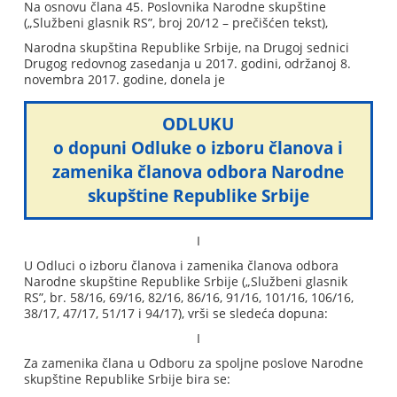
Na osnovu člana 45. Poslovnika Narodne skupštine
(„Službeni glasnik RS”, broj 20/12 – prečišćen tekst),
Narodna skupština Republike Srbije, na Drugoj sednici
Drugog redovnog zasedanja u 2017. godini, održanoj 8.
novembra 2017. godine, donela je
ODLUKU
o dopuni Odluke o izboru članova i
zamenika članova odbora Narodne
skupštine Republike Srbije
I
U Odluci o izboru članova i zamenika članova odbora
Narodne skupštine Republike Srbije („Službeni glasnik
RS”, br. 58/16, 69/16, 82/16, 86/16, 91/16, 101/16, 106/16,
38/17, 47/17, 51/17 i 94/17), vrši se sledeća dopuna:
I
Za zamenika člana u Odboru za spoljne poslove Narodne
skupštine Republike Srbije bira se: