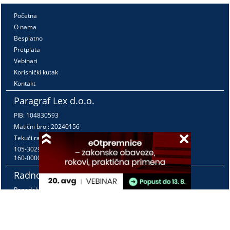
Početna
O nama
Besplatno
Pretplata
Vebinari
Korisnički kutak
Kontakt
Paragraf Lex d.o.o.
PIB: 104830593
Matični broj: 20240156
Tekući račun:
105-3029346-18
160-0000000380290-23
Radno vreme:
Ponedeljak - petak
7:30 - 15:30
Kontaktirajte nas: