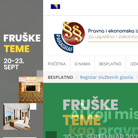
POČETNA
O NAMA
BESPLATNO
IZD
BESPLATNO
Registar službenih glasila