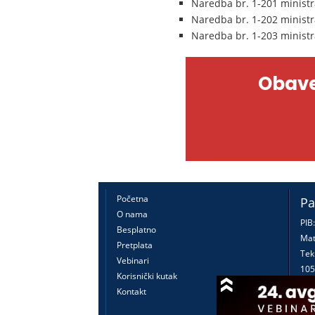
Naredba br. 1-201 ministr
Naredba br. 1-202 ministr
Naredba br. 1-203 ministr
Obave
Početna
Pa
O nama
PIB
Besplatno
Mat
Pretplata
Tek
Vebinari
105
Korisnički kutak
160
Kontakt