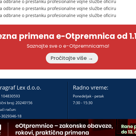
a odbrane o prestanku profesionalne vojne službe oficiru
a odbrane o prestanku profesionalne vojne službe oficiru
a odbrane o prestanku profesionalne vojne službe oficiru
zna primena e-Otpremnica od 1.1
Saznajte sve o e-Otpremnicama!
Pročitajte više →
ragraf Lex d.o.o.
Radno vreme:
: 104830593
Ponedeljak - petak
ični broj: 20240156
7:30 - 15:30
ući račun:
-3029346-18
-0000000380290-23