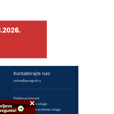
.2026.
Kontaktirajte nas:
online@paragraf.rs
Politika privatnosti
Politika pružanja usluga
Praktična pravila pružanja usluga