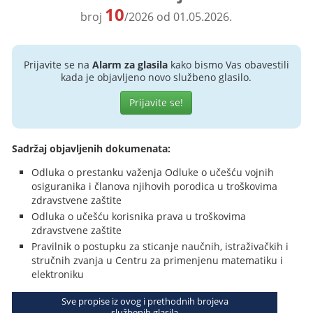
10
broj
/2026 od 01.05.2026.
Prijavite se na
Alarm za glasila
kako bismo Vas obavestili
kada je objavljeno novo službeno glasilo.
Prijavite se!
Sadržaj objavljenih dokumenata:
Odluka o prestanku važenja Odluke o učešću vojnih
osiguranika i članova njihovih porodica u troškovima
zdravstvene zaštite
Odluka o učešću korisnika prava u troškovima
zdravstvene zaštite
Pravilnik o postupku za sticanje naučnih, istraživačkih i
stručnih zvanja u Centru za primenjenu matematiku i
elektroniku
Sve propise iz ovog i prethodnih brojeva
službenih glasila