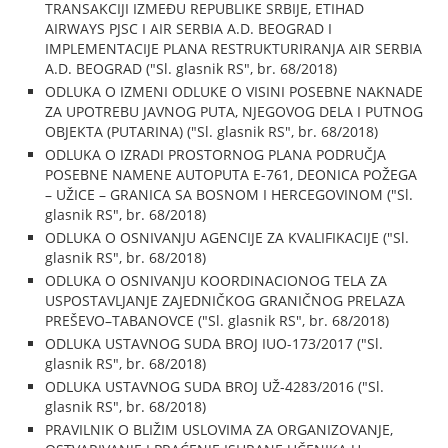
TRANSAKCIJI IZMEĐU REPUBLIKE SRBIJE, ETIHAD
AIRWAYS PJSC I AIR SERBIA A.D. BEOGRAD I
IMPLEMENTACIJE PLANA RESTRUKTURIRANJA AIR SERBIA
A.D. BEOGRAD ("Sl. glasnik RS", br. 68/2018)
ODLUKA O IZMENI ODLUKE O VISINI POSEBNE NAKNADE
ZA UPOTREBU JAVNOG PUTA, NJEGOVOG DELA I PUTNOG
OBJEKTA (PUTARINA) ("Sl. glasnik RS", br. 68/2018)
ODLUKA O IZRADI PROSTORNOG PLANA PODRUČJA
POSEBNE NAMENE AUTOPUTA E-761, DEONICA POŽEGA
– UŽICE – GRANICA SA BOSNOM I HERCEGOVINOM ("Sl.
glasnik RS", br. 68/2018)
ODLUKA O OSNIVANJU AGENCIJE ZA KVALIFIKACIJE ("Sl.
glasnik RS", br. 68/2018)
ODLUKA O OSNIVANJU KOORDINACIONOG TELA ZA
USPOSTAVLJANJE ZAJEDNIČKOG GRANIČNOG PRELAZA
PREŠEVO–TABANOVCE ("Sl. glasnik RS", br. 68/2018)
ODLUKA USTAVNOG SUDA BROJ IUO-173/2017 ("Sl.
glasnik RS", br. 68/2018)
ODLUKA USTAVNOG SUDA BROJ UŽ-4283/2016 ("Sl.
glasnik RS", br. 68/2018)
PRAVILNIK O BLIŽIM USLOVIMA ZA ORGANIZOVANJE,