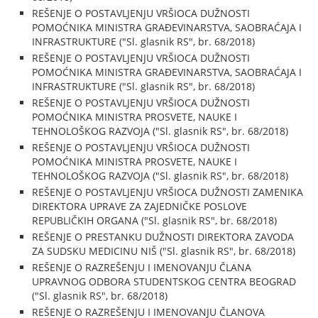
REŠENJE O POSTAVLJENJU VRŠIOCA DUŽNOSTI
POMOĆNIKA MINISTRA GRAĐEVINARSTVA, SAOBRAĆAJA I
INFRASTRUKTURE ("Sl. glasnik RS", br. 68/2018)
REŠENJE O POSTAVLJENJU VRŠIOCA DUŽNOSTI
POMOĆNIKA MINISTRA GRAĐEVINARSTVA, SAOBRAĆAJA I
INFRASTRUKTURE ("Sl. glasnik RS", br. 68/2018)
REŠENJE O POSTAVLJENJU VRŠIOCA DUŽNOSTI
POMOĆNIKA MINISTRA PROSVETE, NAUKE I
TEHNOLOŠKOG RAZVOJA ("Sl. glasnik RS", br. 68/2018)
REŠENJE O POSTAVLJENJU VRŠIOCA DUŽNOSTI
POMOĆNIKA MINISTRA PROSVETE, NAUKE I
TEHNOLOŠKOG RAZVOJA ("Sl. glasnik RS", br. 68/2018)
REŠENJE O POSTAVLJENJU VRŠIOCA DUŽNOSTI ZAMENIKA
DIREKTORA UPRAVE ZA ZAJEDNIČKE POSLOVE
REPUBLIČKIH ORGANA ("Sl. glasnik RS", br. 68/2018)
REŠENJE O PRESTANKU DUŽNOSTI DIREKTORA ZAVODA
ZA SUDSKU MEDICINU NIŠ ("Sl. glasnik RS", br. 68/2018)
REŠENJE O RAZREŠENJU I IMENOVANJU ČLANA
UPRAVNOG ODBORA STUDENTSKOG CENTRA BEOGRAD
("Sl. glasnik RS", br. 68/2018)
REŠENJE O RAZREŠENJU I IMENOVANJU ČLANOVA