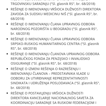
TRGOVINSKU SARADNJU ("Sl. glasnik RS", br. 68/2018)
REŠENJE O IMENOVANJU VRŠIOCA DUŽNOSTI DIREKTORA
ZAVODA ZA SUDSKU MEDICINU NIŠ ("Sl. glasnik RS", br.
68/2018)
REŠENJE O IMENOVANJU ČLANA UPRAVNOG ODBORA
NARODNOG POZORIŠTA U BEOGRADU ("Sl. glasnik RS",
br. 68/2018)
REŠENJE O IMENOVANJU ČLANA UPRAVNOG ODBORA
SRPSKO-RUSKOG HUMANITARNOG CENTRA ("Sl. glasnik
RS", br. 68/2018)
REŠENJE O IMENOVANJU ČLANOVA UPRAVNOG ODBORA
REPUBLIČKOG FONDA ZA PENZIJSKO I INVALIDSKO
OSIGURANJE ("Sl. glasnik RS", br. 68/2018)
REŠENJE O IZMENI REŠENJA O RAZREŠENJU I
IMENOVANJU ČLANOVA – PREDSTAVNIKA VLADE U
ODBORU ZA UTVRĐIVANJE REPREZENTATIVNOSTI
SINDIKATA I UDRUŽENJA POSLODAVACA ("Sl. glasnik RS",
br. 68/2018)
REŠENJE O POSTAVLJENJU VRŠIOCA DUŽNOSTI
DIREKTORA KANCELARIJE NACIONALNOG SAVETA ZA
KOORDINACIJU SARADNJE SA RUSKOM FEDERACIJOM I