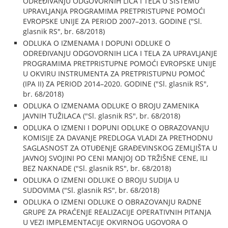
ODREĐIVANJU ODGOVORNIH LICA I TELA U SISTEMU
UPRAVLJANJA PROGRAMIMA PRETPRISTUPNE POMOĆI
EVROPSKE UNIJE ZA PERIOD 2007–2013. GODINE ("Sl.
glasnik RS", br. 68/2018)
ODLUKA O IZMENAMA I DOPUNI ODLUKE O
ODREĐIVANJU ODGOVORNIH LICA I TELA ZA UPRAVLJANJE
PROGRAMIMA PRETPRISTUPNE POMOĆI EVROPSKE UNIJE
U OKVIRU INSTRUMENTA ZA PRETPRISTUPNU POMOĆ
(IPA II) ZA PERIOD 2014–2020. GODINE ("Sl. glasnik RS",
br. 68/2018)
ODLUKA O IZMENAMA ODLUKE O BROJU ZAMENIKA
JAVNIH TUŽILACA ("Sl. glasnik RS", br. 68/2018)
ODLUKA O IZMENI I DOPUNI ODLUKE O OBRAZOVANJU
KOMISIJE ZA DAVANJE PREDLOGA VLADI ZA PRETHODNU
SAGLASNOST ZA OTUĐENJE GRAĐEVINSKOG ZEMLJIŠTA U
JAVNOJ SVOJINI PO CENI MANJOJ OD TRŽIŠNE CENE, ILI
BEZ NAKNADE ("Sl. glasnik RS", br. 68/2018)
ODLUKA O IZMENI ODLUKE O BROJU SUDIJA U
SUDOVIMA ("Sl. glasnik RS", br. 68/2018)
ODLUKA O IZMENI ODLUKE O OBRAZOVANJU RADNE
GRUPE ZA PRAĆENJE REALIZACIJE OPERATIVNIH PITANJA
U VEZI IMPLEMENTACIJE OKVIRNOG UGOVORA O