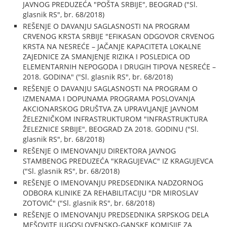
JAVNOG PREDUZEĆA "POŠTA SRBIJE", BEOGRAD ("Sl.
glasnik RS", br. 68/2018)
REŠENJE O DAVANJU SAGLASNOSTI NA PROGRAM
CRVENOG KRSTA SRBIJE "EFIKASAN ODGOVOR CRVENOG
KRSTA NA NESREĆE – JAČANJE KAPACITETA LOKALNE
ZAJEDNICE ZA SMANJENJE RIZIKA I POSLEDICA OD
ELEMENTARNIH NEPOGODA I DRUGIH TIPOVA NESREĆE –
2018. GODINA" ("Sl. glasnik RS", br. 68/2018)
REŠENJE O DAVANJU SAGLASNOSTI NA PROGRAM O
IZMENAMA I DOPUNAMA PROGRAMA POSLOVANJA
AKCIONARSKOG DRUŠTVA ZA UPRAVLJANJE JAVNOM
ŽELEZNIČKOM INFRASTRUKTUROM "INFRASTRUKTURA
ŽELEZNICE SRBIJE", BEOGRAD ZA 2018. GODINU ("Sl.
glasnik RS", br. 68/2018)
REŠENJE O IMENOVANJU DIREKTORA JAVNOG
STAMBENOG PREDUZEĆA "KRAGUJEVAC" IZ KRAGUJEVCA
("Sl. glasnik RS", br. 68/2018)
REŠENJE O IMENOVANJU PREDSEDNIKA NADZORNOG
ODBORA KLINIKE ZA REHABILITACIJU "DR MIROSLAV
ZOTOVIĆ" ("Sl. glasnik RS", br. 68/2018)
REŠENJE O IMENOVANJU PREDSEDNIKA SRPSKOG DELA
MEŠOVITE JUGOSLOVENSKO-GANSKE KOMISIJE ZA