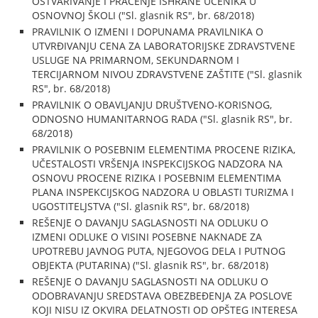
OSTVARIVANJE I PRAĆENJE ISHRANE UČENIKA U
OSNOVNOJ ŠKOLI ("Sl. glasnik RS", br. 68/2018)
PRAVILNIK O IZMENI I DOPUNAMA PRAVILNIKA O
UTVRĐIVANJU CENA ZA LABORATORIJSKE ZDRAVSTVENE
USLUGE NA PRIMARNOM, SEKUNDARNOM I
TERCIJARNOM NIVOU ZDRAVSTVENE ZAŠTITE ("Sl. glasnik
RS", br. 68/2018)
PRAVILNIK O OBAVLJANJU DRUŠTVENO-KORISNOG,
ODNOSNO HUMANITARNOG RADA ("Sl. glasnik RS", br.
68/2018)
PRAVILNIK O POSEBNIM ELEMENTIMA PROCENE RIZIKA,
UČESTALOSTI VRŠENJA INSPEKCIJSKOG NADZORA NA
OSNOVU PROCENE RIZIKA I POSEBNIM ELEMENTIMA
PLANA INSPEKCIJSKOG NADZORA U OBLASTI TURIZMA I
UGOSTITELJSTVA ("Sl. glasnik RS", br. 68/2018)
REŠENJE O DAVANJU SAGLASNOSTI NA ODLUKU O
IZMENI ODLUKE O VISINI POSEBNE NAKNADE ZA
UPOTREBU JAVNOG PUTA, NJEGOVOG DELA I PUTNOG
OBJEKTA (PUTARINA) ("Sl. glasnik RS", br. 68/2018)
REŠENJE O DAVANJU SAGLASNOSTI NA ODLUKU O
ODOBRAVANJU SREDSTAVA OBEZBEĐENJA ZA POSLOVE
KOJI NISU IZ OKVIRA DELATNOSTI OD OPŠTEG INTERESA