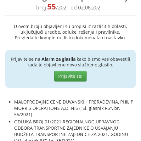
55
broj
/2021 od 02.06.2021.
U ovom broju objavljeni su propisi iz različitih oblasti,
uključujući uredbe, odluke, rešenja i pravilnike.
Pregledajte kompletnu listu dokumenata u nastavku.
Prijavite se na
Alarm za glasila
kako bismo Vas obavestili
kada je objavljeno novo službeno glasilo.
Prijavite se!
MALOPRODAJNE CENE DUVANSKIH PRERAĐEVINA, PHILIP
MORRIS OPERATIONS A.D. NIŠ ("Sl. glasnik RS", br.
55/2021)
ODLUKA BROJ 01/2021 REGIONALNOG UPRAVNOG
ODBORA TRANSPORTNE ZAJEDNICE O USVAJANJU
BUDŽETA TRANSPORTNE ZAJEDNICE ZA 2021. GODINU
("Sl. glasnik RS", br. 55/2021)