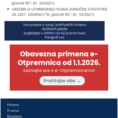
glasnik RS", br. 55/2021)
UREDBA O UTVRĐIVANJU PLANA ZVANIČNE STATISTIKE
ZA 2021. GODINU ("Sl. glasnik RS", br. 55/2021)
Sve propise iz ovog i prethodnih brojeva
službenih glasila
pogledajte u
DEMO verziji
pravne baze
Paragraf Lex
Obavezna primena e-
Otpremnica od 1.1.2026.
Saznajte sve o e-Otpremnicama!
Pročitajte više →
Početna
O nama
Besplatno