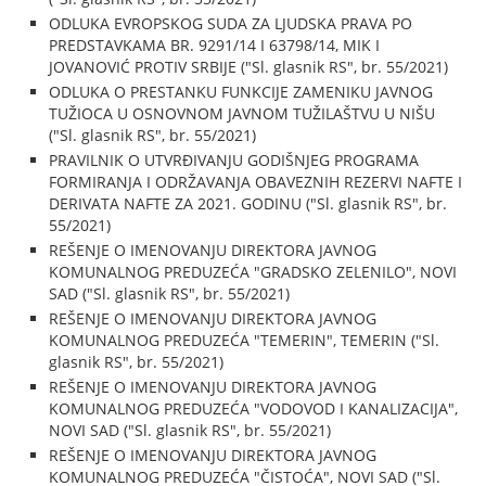
ODLUKA EVROPSKOG SUDA ZA LJUDSKA PRAVA PO
PREDSTAVKAMA BR. 9291/14 I 63798/14, MIK I
JOVANOVIĆ PROTIV SRBIJE ("Sl. glasnik RS", br. 55/2021)
ODLUKA O PRESTANKU FUNKCIJE ZAMENIKU JAVNOG
TUŽIOCA U OSNOVNOM JAVNOM TUŽILAŠTVU U NIŠU
("Sl. glasnik RS", br. 55/2021)
PRAVILNIK O UTVRĐIVANJU GODIŠNJEG PROGRAMA
FORMIRANJA I ODRŽAVANJA OBAVEZNIH REZERVI NAFTE I
DERIVATA NAFTE ZA 2021. GODINU ("Sl. glasnik RS", br.
55/2021)
REŠENJE O IMENOVANJU DIREKTORA JAVNOG
KOMUNALNOG PREDUZEĆA "GRADSKO ZELENILO", NOVI
SAD ("Sl. glasnik RS", br. 55/2021)
REŠENJE O IMENOVANJU DIREKTORA JAVNOG
KOMUNALNOG PREDUZEĆA "TEMERIN", TEMERIN ("Sl.
glasnik RS", br. 55/2021)
REŠENJE O IMENOVANJU DIREKTORA JAVNOG
KOMUNALNOG PREDUZEĆA "VODOVOD I KANALIZACIJA",
NOVI SAD ("Sl. glasnik RS", br. 55/2021)
REŠENJE O IMENOVANJU DIREKTORA JAVNOG
KOMUNALNOG PREDUZEĆA "ČISTOĆA", NOVI SAD ("Sl.