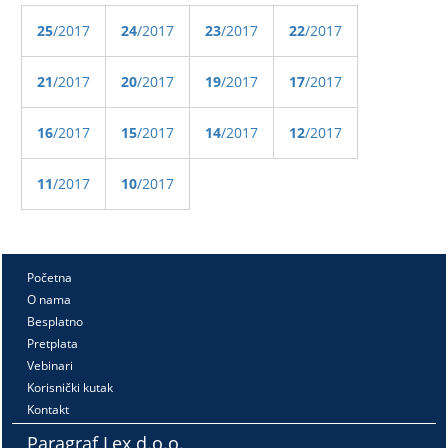
25
/2017
24
/2017
23
/2017
22
/2017
21
/2017
20
/2017
19
/2017
17
/2017
16
/2017
15
/2017
14
/2017
12
/2017
11
/2017
10
/2017
Početna
O nama
Besplatno
Pretplata
Vebinari
Korisnički kutak
Kontakt
Paragraf Lex d.o.o.