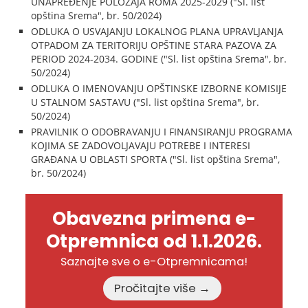
UNAPREĐENJE POLOŽAJA ROMA 2025-2029 ("Sl. list
opština Srema", br. 50/2024)
ODLUKA O USVAJANJU LOKALNOG PLANA UPRAVLJANJA
OTPADOM ZA TERITORIJU OPŠTINE STARA PAZOVA ZA
PERIOD 2024-2034. GODINE ("Sl. list opština Srema", br.
50/2024)
ODLUKA O IMENOVANJU OPŠTINSKE IZBORNE KOMISIJE
U STALNOM SASTAVU ("Sl. list opština Srema", br.
50/2024)
PRAVILNIK O ODOBRAVANJU I FINANSIRANJU PROGRAMA
KOJIMA SE ZADOVOLJAVAJU POTREBE I INTERESI
GRAĐANA U OBLASTI SPORTA ("Sl. list opština Srema",
br. 50/2024)
Obavezna primena e-
Otpremnica od 1.1.2026.
Saznajte sve o e-Otpremnicama!
Pročitajte više →