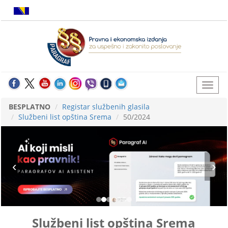
BESPLATNO
Registar službenih glasila
Službeni list opština Srema
50/2024
Službeni list opština Srema