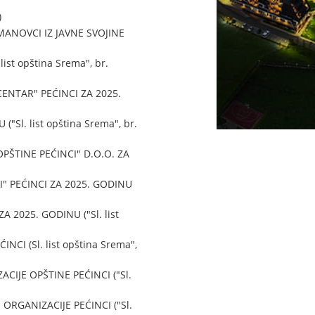
)
ANOVCI IZ JAVNE SVOJINE
st opština Srema", br.
NTAR" PEĆINCI ZA 2025.
l. list opština Srema", br.
ŠTINE PEĆINCI" D.O.O. ZA
 PEĆINCI ZA 2025. GODINU
025. GODINU ("Sl. list
 (Sl. list opština Srema",
JE OPŠTINE PEĆINCI ("Sl.
GANIZACIJE PEĆINCI ("Sl.