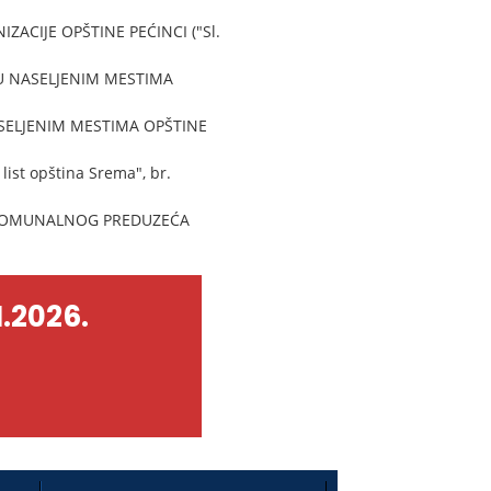
CIJE OPŠTINE PEĆINCI ("Sl.
U NASELJENIM MESTIMA
SELJENIM MESTIMA OPŠTINE
t opština Srema", br.
 KOMUNALNOG PREDUZEĆA
.2026.