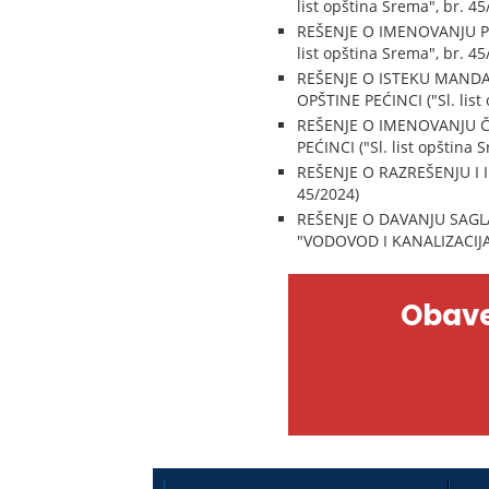
list opština Srema", br. 45
REŠENJE O IMENOVANJU P
list opština Srema", br. 45
REŠENJE O ISTEKU MANDA
OPŠTINE PEĆINCI ("Sl. list
REŠENJE O IMENOVANJU Č
PEĆINCI ("Sl. list opština 
REŠENJE O RAZREŠENJU I 
45/2024)
REŠENJE O DAVANJU SAG
"VODOVOD I KANALIZACIJA" 
Obave