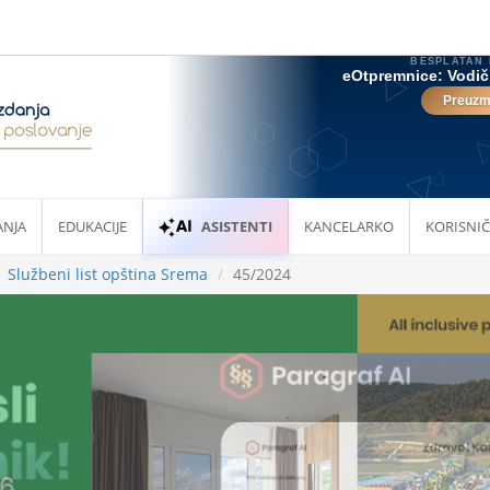
ANJA
EDUKACIJE
ASISTENTI
KANCELARKO
KORISNIČ
Službeni list opština Srema
45/2024