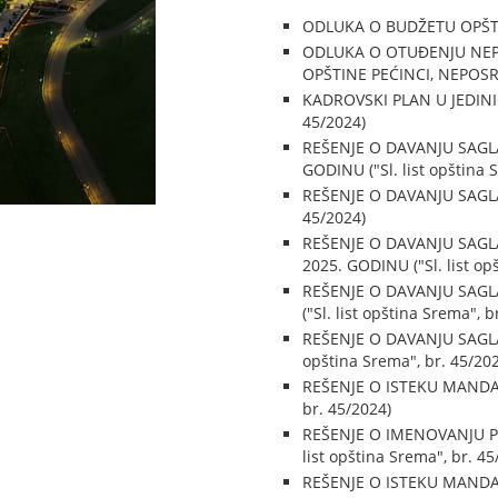
ODLUKA O BUDŽETU OPŠTINE
ODLUKA O OTUĐENJU NEPO
OPŠTINE PEĆINCI, NEPOSRE
KADROVSKI PLAN U JEDINIC
45/2024)
REŠENJE O DAVANJU SAGL
GODINU ("Sl. list opština 
REŠENJE O DAVANJU SAGLA
45/2024)
REŠENJE O DAVANJU SAGL
2025. GODINU ("Sl. list op
REŠENJE O DAVANJU SAGL
("Sl. list opština Srema", b
REŠENJE O DAVANJU SAGL
opština Srema", br. 45/20
REŠENJE O ISTEKU MANDAT
br. 45/2024)
REŠENJE O IMENOVANJU P
list opština Srema", br. 45
REŠENJE O ISTEKU MANDA