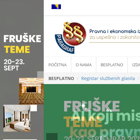
POČETNA
O NAMA
BESPLATNO
IZD
BESPLATNO
Registar službenih glasila