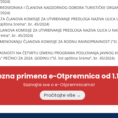
/2024)
REDSEDNIKA I ČLANOVA NADZORNOG ODBORA TURISTIČKE ORGANIZA
/2024)
TA ČLANOVA KOMISIJE ZA UTVRĐIVANJE PREDLOGA NAZIVA ULICA 
 opština Srema", br. 45/2024)
LANOVA KOMISIJE ZA UTVRĐIVANJE PREDLOGA NAZIVA ULICA U NA
Srema", br. 45/2024)
IMENOVANJU ČLANOVA KOMISIJE ZA RODNU RAVNOPRAVNOST ("Sl. lis
LASNOSTI NA ČETVRTU IZMENU PROGRAMA POSLOVANJA JAVNOG
PEĆINCI ZA 2024. GODINU ("Sl. list opština Srema", br. 45/2024)
zna primena e-Otpremnica od 1.1
Saznajte sve o e-Otpremnicama!
Pročitajte više →