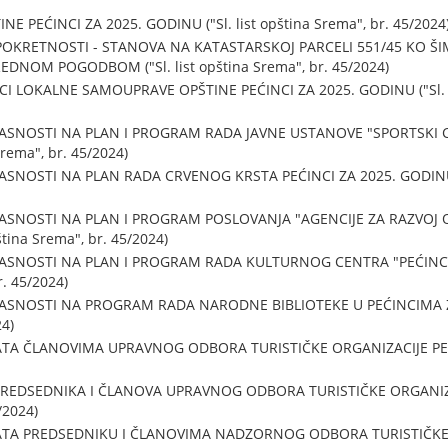
 PEĆINCI ZA 2025. GODINU ("Sl. list opština Srema", br. 45/2024
KRETNOSTI - STANOVA NA KATASTARSKOJ PARCELI 551/45 KO ŠIM
DNOM POGODBOM ("Sl. list opština Srema", br. 45/2024)
I LOKALNE SAMOUPRAVE OPŠTINE PEĆINCI ZA 2025. GODINU ("Sl. li
ASNOSTI NA PLAN I PROGRAM RADA JAVNE USTANOVE "SPORTSKI CE
Srema", br. 45/2024)
SNOSTI NA PLAN RADA CRVENOG KRSTA PEĆINCI ZA 2025. GODINU ("S
ASNOSTI NA PLAN I PROGRAM POSLOVANJA "AGENCIJE ZA RAZVOJ OP
ština Srema", br. 45/2024)
ASNOSTI NA PLAN I PROGRAM RADA KULTURNOG CENTRA "PEĆINCI"
r. 45/2024)
ASNOSTI NA PROGRAM RADA NARODNE BIBLIOTEKE U PEĆINCIMA ZA 2
24)
A ČLANOVIMA UPRAVNOG ODBORA TURISTIČKE ORGANIZACIJE PEĆINCI
REDSEDNIKA I ČLANOVA UPRAVNOG ODBORA TURISTIČKE ORGANIZACI
/2024)
TA PREDSEDNIKU I ČLANOVIMA NADZORNOG ODBORA TURISTIČKE OR