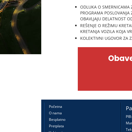
ODLUKA O SMERNICAMA Z
PROGRAMA POSLOVANJA ZA
OBAVLJAJU DELATNOST OD O
REŠENJE O REŽIMU KRETA
KRETANJA VOZILA KOJA VR
KOLEKTIVNI UGOVOR ZA ZAP
Obave
Početna
Pa
O nama
PIB
Besplatno
Mat
Pretplata
Tek