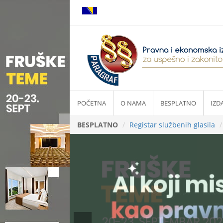
POČETNA
O NAMA
BESPLATNO
IZD
BESPLATNO
Registar službenih glasila