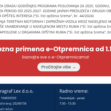
A IZRADU GODIŠNJEG PROGRAMA POSLOVANJA ZA 2025. GODINU
 PERIOD OD 2025-2027. GODINE JAVNIH PREDUZEĆA I DRUGIH OB
PŠTEG INTERESA ("Sl. list opština Srema", br. 44/2024)
NJA TERETNIH MOTORNIH I ZAPREŽNIH VOZILA KROZ NASELJENO 
ŠE SNABDEVANJE U NASELJENOM MESTU RUMA ("Sl. list opština Sre
OSLENE U ORGANIMA OPŠTINI RUMA ("Sl. list opština Srema", br.
zna primena e-Otpremnica od 1.1
Saznajte sve o e-Otpremnicama!
Pročitajte više →
ragraf Lex d.o.o.
Radno vreme:
: 104830593
Ponedeljak - petak
ični broj: 20240156
7:30 - 15:30
ući račun: