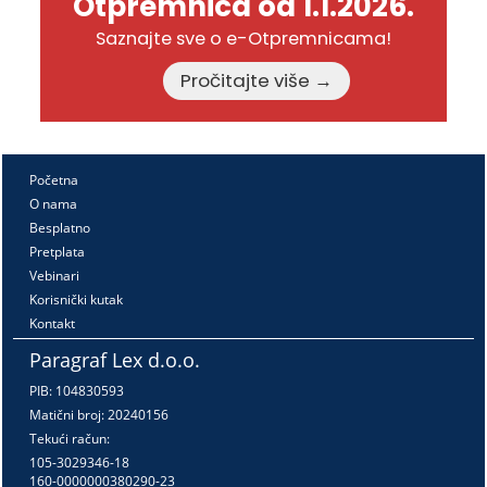
Otpremnica od 1.1.2026.
Saznajte sve o e-Otpremnicama!
Pročitajte više →
Početna
O nama
Besplatno
Pretplata
Vebinari
Korisnički kutak
Kontakt
Paragraf Lex d.o.o.
PIB: 104830593
Matični broj: 20240156
Tekući račun:
105-3029346-18
160-0000000380290-23