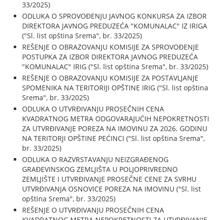
33/2025)
ODLUKA O SPROVOĐENJU JAVNOG KONKURSA ZA IZBOR
DIREKTORA JAVNOG PREDUZEĆA "KOMUNALAC" IZ IRIGA
("Sl. list opština Srema", br. 33/2025)
REŠENJE O OBRAZOVANJU KOMISIJE ZA SPROVOĐENJE
POSTUPKA ZA IZBOR DIREKTORA JAVNOG PREDUZEĆA
"KOMUNALAC" IRIG ("Sl. list opština Srema", br. 33/2025)
REŠENJE O OBRAZOVANJU KOMISIJE ZA POSTAVLJANJE
SPOMENIKA NA TERITORIJI OPŠTINE IRIG ("Sl. list opština
Srema", br. 33/2025)
ODLUKA O UTVRĐIVANJU PROSEČNIH CENA
KVADRATNOG METRA ODGOVARAJUĆIH NEPOKRETNOSTI
ZA UTVRĐIVANJE POREZA NA IMOVINU ZA 2026. GODINU
NA TERITORJI OPŠTINE PEĆINCI ("Sl. list opština Srema",
br. 33/2025)
ODLUKA O RAZVRSTAVANJU NEIZGRAĐENOG
GRAĐEVINSKOG ZEMLJIŠTA U POLJOPRIVREDNO
ZEMLJIŠTE I UTVRĐIVANJE PROSEČNE CENE ZA SVRHU
UTVRĐIVANJA OSNOVICE POREZA NA IMOVINU ("Sl. list
opština Srema", br. 33/2025)
REŠENJE O UTVRĐIVANJU PROSEČNIH CENA
KVADRATNOG METRA NEPOKRETNOSTI ZA UTVRĐIVANJE