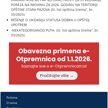
POREZA NA IMOVINU ZA 2026. GODINU NA TERITORIJI
OPŠTINE STARA PAZOVA (Sl. list opština Srema", br.
33/2025)
REŠENJE O UKIDANJU STATUSA DOBRA U OPŠTOJ
UPOTREBI
-NEKATEGORISANOG PUTA- (Sl. list opština Srema", br.
33/2025)
Obavezna primena e-
Otpremnica od 1.1.2026.
Saznajte sve o e-Otpremnicama!
Pročitajte više →
Početna
O nama