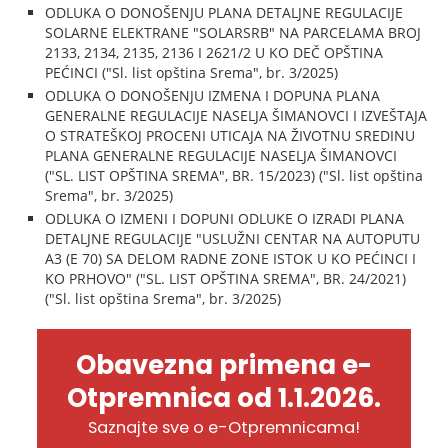
ODLUKA O DONOŠENJU PLANA DETALJNE REGULACIJE
SOLARNE ELEKTRANE "SOLARSRB" NA PARCELAMA BROJ
2133, 2134, 2135, 2136 I 2621/2 U KO DEČ OPŠTINA
PEĆINCI ("Sl. list opština Srema", br. 3/2025)
ODLUKA O DONOŠENJU IZMENA I DOPUNA PLANA
GENERALNE REGULACIJE NASELJA ŠIMANOVCI I IZVEŠTAJA
O STRATEŠKOJ PROCENI UTICAJA NA ŽIVOTNU SREDINU
PLANA GENERALNE REGULACIJE NASELJA ŠIMANOVCI
("SL. LIST OPŠTINA SREMA", BR. 15/2023) ("Sl. list opština
Srema", br. 3/2025)
ODLUKA O IZMENI I DOPUNI ODLUKE O IZRADI PLANA
DETALJNE REGULACIJE "USLUŽNI CENTAR NA AUTOPUTU
A3 (E 70) SA DELOM RADNE ZONE ISTOK U KO PEĆINCI I
KO PRHOVO" ("SL. LIST OPŠTINA SREMA", BR. 24/2021)
("Sl. list opština Srema", br. 3/2025)
Obavezna primena e-
Otpremnica od 1.1.2026.
Saznajte sve o e-Otpremnicama!